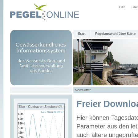
Hilfe
Link
Start
Pegelauswahl über Karte
Newsletter
Freier Downlo
Elbe - Cuxhaven Steubenhöft
Hier können Tagesdat
Parameter aus den let
auch ältere ungeprüf