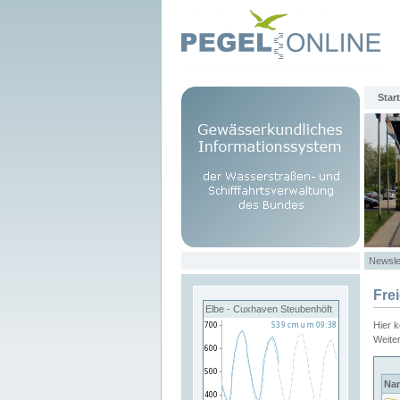
Start
Newsle
Fre
Elbe - Cuxhaven Steubenhöft
Hier 
Weite
Na