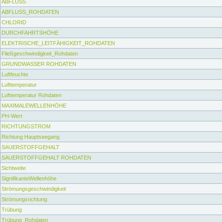
ABFLUSS
ABFLUSS_ROHDATEN
CHLORID
DURCHFAHRTSHÖHE
ELEKTRISCHE_LEITFÄHIGKEIT_ROHDATEN
Fließgeschwindigkeit_Rohdaten
GRUNDWASSER ROHDATEN
Luftfeuchte
Lufttemperatur
Lufttemperatur Rohdaten
MAXIMALEWELLENHÖHE
PH-Wert
RICHTUNGSTROM
Richtung Hauptseegang
SAUERSTOFFGEHALT
SAUERSTOFFGEHALT ROHDATEN
Sichtweite
SignifikanteWellenhöhe
Strömungsgeschwindigkeit
Strömungsrichtung
Trübung
Trübung_Rohdaten