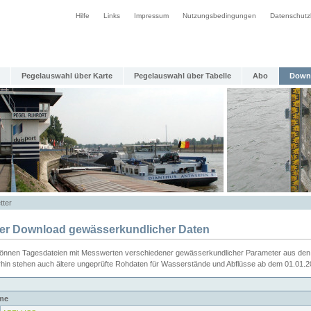
Hilfe
Links
Impressum
Nutzungsbedingungen
Datenschutz
Pegelauswahl über Karte
Pegelauswahl über Tabelle
Abo
Down
tter
ier Download gewässerkundlicher Daten
können Tagesdateien mit Messwerten verschiedener gewässerkundlicher Parameter aus den 
rhin stehen auch ältere ungeprüfte Rohdaten für Wasserstände und Abflüsse ab dem 01.01.
me