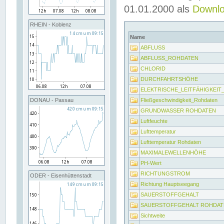
01.01.2000 als
Downl
RHEIN - Koblenz
Name
ABFLUSS
ABFLUSS_ROHDATEN
CHLORID
DURCHFAHRTSHÖHE
ELEKTRISCHE_LEITFÄHIGKEI
Fließgeschwindigkeit_Rohdaten
DONAU - Passau
GRUNDWASSER ROHDATEN
Luftfeuchte
Lufttemperatur
Lufttemperatur Rohdaten
MAXIMALEWELLENHÖHE
PH-Wert
RICHTUNGSTROM
ODER - Eisenhüttenstadt
Richtung Hauptseegang
SAUERSTOFFGEHALT
SAUERSTOFFGEHALT ROHDAT
Sichtweite