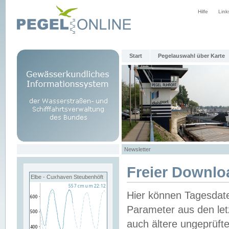
Hilfe
Link
Start
Pegelauswahl über Karte
Newsletter
Freier Downlo
Elbe - Cuxhaven Steubenhöft
Hier können Tagesdat
Parameter aus den let
auch ältere ungeprüf