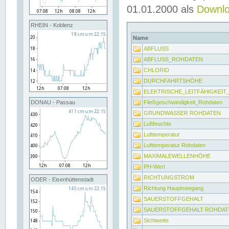
01.01.2000 als
Downl
RHEIN - Koblenz
Name
ABFLUSS
ABFLUSS_ROHDATEN
CHLORID
DURCHFAHRTSHÖHE
ELEKTRISCHE_LEITFÄHIGKEI
Fließgeschwindigkeit_Rohdaten
DONAU - Passau
GRUNDWASSER ROHDATEN
Luftfeuchte
Lufttemperatur
Lufttemperatur Rohdaten
MAXIMALEWELLENHÖHE
PH-Wert
RICHTUNGSTROM
ODER - Eisenhüttenstadt
Richtung Hauptseegang
SAUERSTOFFGEHALT
SAUERSTOFFGEHALT ROHDAT
Sichtweite