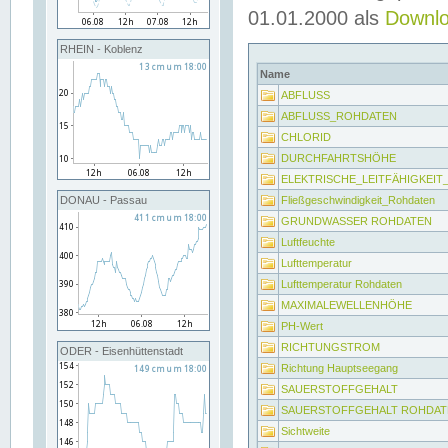
01.01.2000 als
Downl
RHEIN - Koblenz
Name
ABFLUSS
ABFLUSS_ROHDATEN
CHLORID
DURCHFAHRTSHÖHE
ELEKTRISCHE_LEITFÄHIGKEI
Fließgeschwindigkeit_Rohdaten
DONAU - Passau
GRUNDWASSER ROHDATEN
Luftfeuchte
Lufttemperatur
Lufttemperatur Rohdaten
MAXIMALEWELLENHÖHE
PH-Wert
RICHTUNGSTROM
ODER - Eisenhüttenstadt
Richtung Hauptseegang
SAUERSTOFFGEHALT
SAUERSTOFFGEHALT ROHDAT
Sichtweite