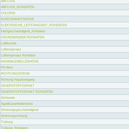
ABFLUSS
ABFLUSS_ROHDATEN
CHLORID
DURCHFAHRTSHÖHE
ELEKTRISCHE_LEITFÄHIGKEIT_ROHDATEN
Fließgeschwindigkeit_Rohdaten
GRUNDWASSER ROHDATEN
Luftfeuchte
Lufttemperatur
Lufttemperatur Rohdaten
MAXIMALEWELLENHÖHE
PH-Wert
RICHTUNGSTROM
Richtung Hauptseegang
SAUERSTOFFGEHALT
SAUERSTOFFGEHALT ROHDATEN
Sichtweite
SignifikanteWellenhöhe
Strömungsgeschwindigkeit
Strömungsrichtung
Trübung
Trübung_Rohdaten