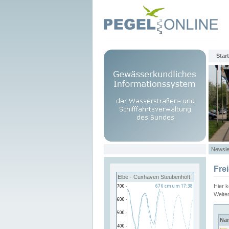
Start
Newsle
Fre
Elbe - Cuxhaven Steubenhöft
Hier 
Weite
Na