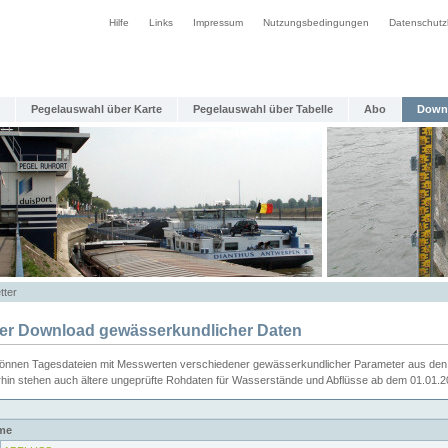
Hilfe
Links
Impressum
Nutzungsbedingungen
Datenschutz
Pegelauswahl über Karte
Pegelauswahl über Tabelle
Abo
Down
tter
ier Download gewässerkundlicher Daten
können Tagesdateien mit Messwerten verschiedener gewässerkundlicher Parameter aus den 
rhin stehen auch ältere ungeprüfte Rohdaten für Wasserstände und Abflüsse ab dem 01.01.
me