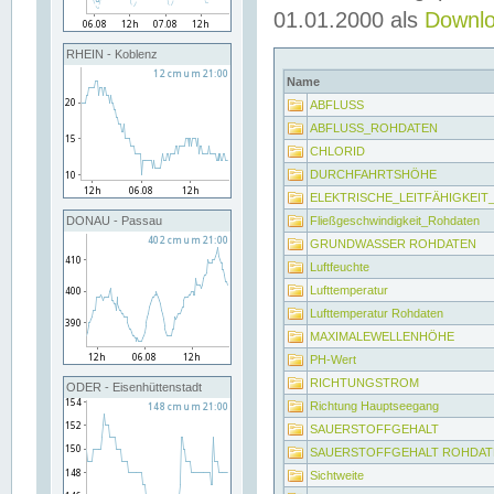
01.01.2000 als
Downl
RHEIN - Koblenz
Name
ABFLUSS
ABFLUSS_ROHDATEN
CHLORID
DURCHFAHRTSHÖHE
ELEKTRISCHE_LEITFÄHIGKEI
Fließgeschwindigkeit_Rohdaten
DONAU - Passau
GRUNDWASSER ROHDATEN
Luftfeuchte
Lufttemperatur
Lufttemperatur Rohdaten
MAXIMALEWELLENHÖHE
PH-Wert
RICHTUNGSTROM
ODER - Eisenhüttenstadt
Richtung Hauptseegang
SAUERSTOFFGEHALT
SAUERSTOFFGEHALT ROHDAT
Sichtweite