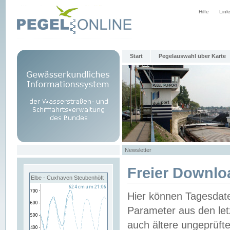
Hilfe
Link
Start
Pegelauswahl über Karte
Newsletter
Freier Downlo
Elbe - Cuxhaven Steubenhöft
Hier können Tagesdat
Parameter aus den let
auch ältere ungeprüf