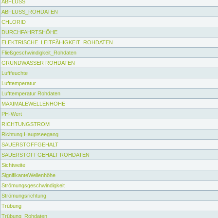
ABFLUSS
ABFLUSS_ROHDATEN
CHLORID
DURCHFAHRTSHÖHE
ELEKTRISCHE_LEITFÄHIGKEIT_ROHDATEN
Fließgeschwindigkeit_Rohdaten
GRUNDWASSER ROHDATEN
Luftfeuchte
Lufttemperatur
Lufttemperatur Rohdaten
MAXIMALEWELLENHÖHE
PH-Wert
RICHTUNGSTROM
Richtung Hauptseegang
SAUERSTOFFGEHALT
SAUERSTOFFGEHALT ROHDATEN
Sichtweite
SignifikanteWellenhöhe
Strömungsgeschwindigkeit
Strömungsrichtung
Trübung
Trübung_Rohdaten