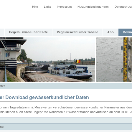
Hilfe
Links
Impressum
Nutzungsbedingungen
Datenschutz
Pegelauswahl über Karte
Pegelauswahl über Tabelle
Abo
Down
tter
ier Download gewässerkundlicher Daten
können Tagesdateien mit Messwerten verschiedener gewässerkundlicher Parameter aus den 
rhin stehen auch ältere ungeprüfte Rohdaten für Wasserstände und Abflüsse ab dem 01.01.
me