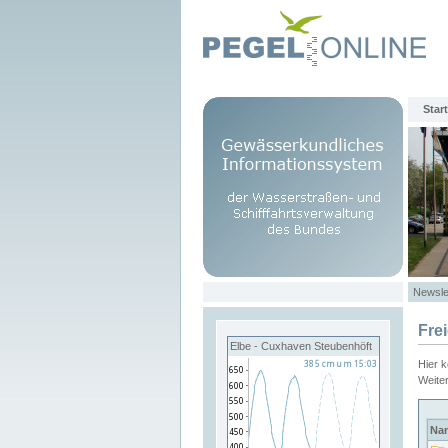
Start
Newsle
Fre
Elbe - Cuxhaven Steubenhöft
Hier 
Weite
Na