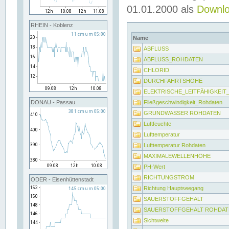
01.01.2000 als
Downl
RHEIN - Koblenz
Name
ABFLUSS
ABFLUSS_ROHDATEN
CHLORID
DURCHFAHRTSHÖHE
ELEKTRISCHE_LEITFÄHIGKEI
Fließgeschwindigkeit_Rohdaten
DONAU - Passau
GRUNDWASSER ROHDATEN
Luftfeuchte
Lufttemperatur
Lufttemperatur Rohdaten
MAXIMALEWELLENHÖHE
PH-Wert
RICHTUNGSTROM
ODER - Eisenhüttenstadt
Richtung Hauptseegang
SAUERSTOFFGEHALT
SAUERSTOFFGEHALT ROHDAT
Sichtweite