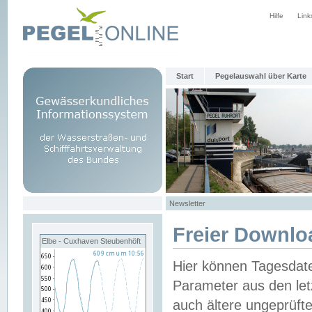
Hilfe
Link
Start
Pegelauswahl über Karte
Newsletter
Freier Downlo
Elbe - Cuxhaven Steubenhöft
Hier können Tagesdat
Parameter aus den let
auch ältere ungeprüf