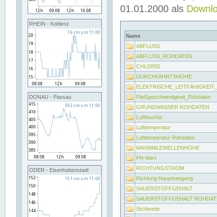
01.01.2000 als
Downl
RHEIN - Koblenz
Name
ABFLUSS
ABFLUSS_ROHDATEN
CHLORID
DURCHFAHRTSHÖHE
ELEKTRISCHE_LEITFÄHIGKEI
Fließgeschwindigkeit_Rohdaten
DONAU - Passau
GRUNDWASSER ROHDATEN
Luftfeuchte
Lufttemperatur
Lufttemperatur Rohdaten
MAXIMALEWELLENHÖHE
PH-Wert
RICHTUNGSTROM
ODER - Eisenhüttenstadt
Richtung Hauptseegang
SAUERSTOFFGEHALT
SAUERSTOFFGEHALT ROHDAT
Sichtweite