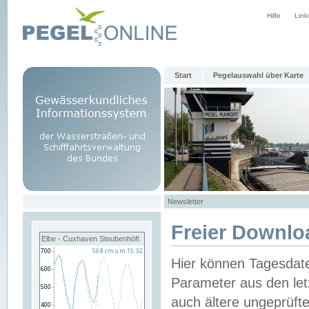
Hilfe
Link
Start
Pegelauswahl über Karte
Newsletter
Freier Downlo
Elbe - Cuxhaven Steubenhöft
Hier können Tagesdat
Parameter aus den let
auch ältere ungeprüf