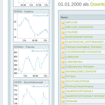
01.01.2000 als
Downl
RHEIN - Koblenz
Name
ABFLUSS
ABFLUSS_ROHDATEN
CHLORID
DURCHFAHRTSHÖHE
ELEKTRISCHE_LEITFÄHIGKEI
Fließgeschwindigkeit_Rohdaten
DONAU - Passau
GRUNDWASSER ROHDATEN
Luftfeuchte
Lufttemperatur
Lufttemperatur Rohdaten
MAXIMALEWELLENHÖHE
PH-Wert
RICHTUNGSTROM
ODER - Eisenhüttenstadt
Richtung Hauptseegang
SAUERSTOFFGEHALT
SAUERSTOFFGEHALT ROHDAT
Sichtweite