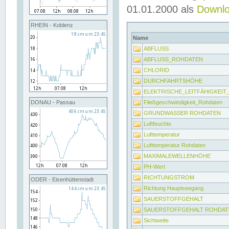
01.01.2000 als
Downl
RHEIN - Koblenz
Name
ABFLUSS
ABFLUSS_ROHDATEN
CHLORID
DURCHFAHRTSHÖHE
ELEKTRISCHE_LEITFÄHIGKEI
Fließgeschwindigkeit_Rohdaten
DONAU - Passau
GRUNDWASSER ROHDATEN
Luftfeuchte
Lufttemperatur
Lufttemperatur Rohdaten
MAXIMALEWELLENHÖHE
PH-Wert
RICHTUNGSTROM
ODER - Eisenhüttenstadt
Richtung Hauptseegang
SAUERSTOFFGEHALT
SAUERSTOFFGEHALT ROHDAT
Sichtweite