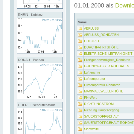
01.01.2000 als
Downl
RHEIN - Koblenz
Name
ABFLUSS
ABFLUSS_ROHDATEN
CHLORID
DURCHFAHRTSHÖHE
ELEKTRISCHE_LEITFÄHIGKEI
Fließgeschwindigkeit_Rohdaten
DONAU - Passau
GRUNDWASSER ROHDATEN
Luftfeuchte
Lufttemperatur
Lufttemperatur Rohdaten
MAXIMALEWELLENHÖHE
PH-Wert
RICHTUNGSTROM
ODER - Eisenhüttenstadt
Richtung Hauptseegang
SAUERSTOFFGEHALT
SAUERSTOFFGEHALT ROHDAT
Sichtweite