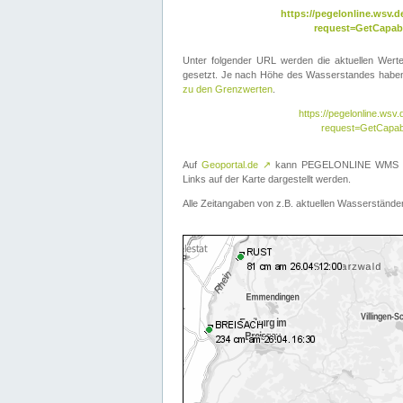
https://pegelonline.wsv
request=GetCapabi
Unter folgender URL werden die aktuellen Wer
gesetzt. Je nach Höhe des Wasserstandes haben 
zu den Grenzwerten
.
https://pegelonline.ws
request=GetCapab
Auf
Geoportal.de
↗
kann PEGELONLINE WMS übe
Links auf der Karte dargestellt werden.
Alle Zeitangaben von z.B. aktuellen Wasserständen 