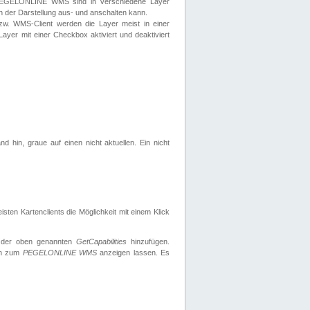
 PEGELONLINE WMS sind in verschiedene Layer
s in der Darstellung aus- und anschalten kann.
zw. WMS-Client werden die Layer meist in einer
 Layer mit einer Checkbox aktiviert und deaktiviert
d hin, graue auf einen nicht aktuellen. Ein nicht
ten Kartenclients die Möglichkeit mit einem Klick
 der oben genannten
GetCapabilities
hinzufügen.
nen zum
PEGELONLINE WMS
anzeigen lassen. Es