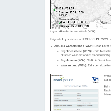
Layer: 'Aktuelle Wasserstände (WSV)'
Folgende Layer stehen in PEGELONLINE WMS zur
Aktuelle Wasserstände (WSV):
Diese Layer f
Pegelmessstelle (WSV):
Jede Messstelle
aktueller Wasserstand ist standardmäßig ä
Pegelnamen (WSV):
Stellt die Bezeich
Wasserstand (WSV):
Zeigt den aktuellen
Weite
auf d
Bei
Nachf
öffnet