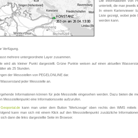
Die Informationen von
unterteilt, die man jeweil
In einem Kartenviewer b
Liste gezeigt, wobei jede
werden kann.
 Verfügung.
asst mehrere untergeordnete Layer zusammen.
 wird als kleiner Punkt dargestellt. Grüne Punkte weisen auf einen aktuellen Wasserstan
lter als 25 Stunden.
nungen der Messstellen von PEGELONLINE dar.
 Wasserstand jeder Messstelle an.
rgehende Informationen können für jede Messstelle eingesehen werden. Dazu bieten die meis
en Messstellenpunkt eine Informationsseite aufzurufen.
m
Geoportal.de
kann man unter dem Button 'Werkzeuge' oben rechts den WMS mittels
olgend kann man sich mit einem Klick auf den Messstellenpunkt zusätzliche Informatio
 sich dann die links dargestellte Seite im Browser.