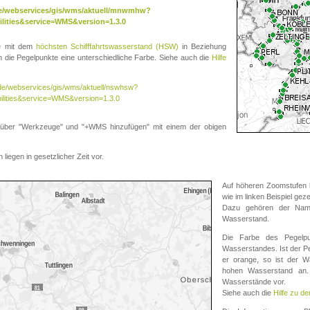
.de/webservices/gis/wms/aktuell/mnwmhw?
lities&service=WMS&version=1.3.0
te mit dem
höchsten Schifffahrtswasserstand (HSW)
in Beziehung
die Pegelpunkte eine unterschiedliche Farbe. Siehe auch die
Hilfe
v.de/webservices/gis/wms/aktuell/nswhsw?
ilities&service=WMS&version=1.3.0
r "Werkzeuge" und "+WMS hinzufügen" mit einem der obigen
liegen in gesetzlicher Zeit vor.
Auf höheren Zoomstufen k
wie im linken Beispiel gez
Dazu gehören der Name
Wasserstand.
Die Farbe des Pegelpu
Wasserstandes. Ist der Peg
er orange, so ist der Wa
hohen Wasserstand an. 
Wasserstände vor.
Siehe auch die
Hilfe zu d