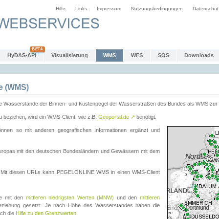
Hilfe
Links
Impressum
Nutzungsbedingungen
Datenschut
HyDAS-API
Visualisierung
WMS
WFS
SOS
Downloads
e (WMS)
e Wasserstände der Binnen- und Küstenpegel der Wasserstraßen des Bundes als WMS zur 
eziehen, wird ein WMS-Client, wie z.B.
Geoportal.de
↗
benötigt.
en so mit anderen geografischen Informationen ergänzt und
eleuropas mit den deutschen Bundesländern und Gewässern mit dem
. Mit diesen URLs kann PEGELONLINE WMS in einen WMS-Client
te mit den
mittleren niedrigsten Werten (MNW)
und den
mittleren
eziehung gesetzt. Je nach Höhe des Wasserstandes haben die
uch die
Hilfe zu den Grenzwerten
.