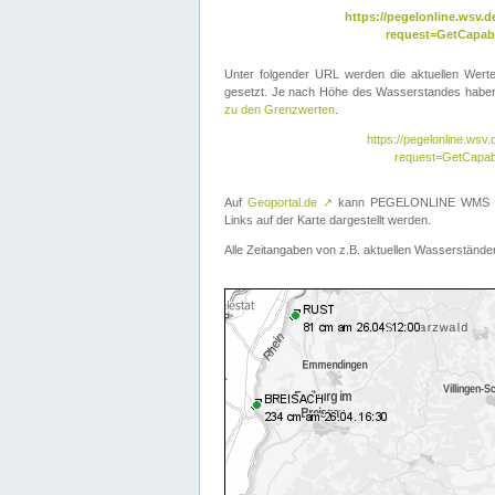
https://pegelonline.wsv
request=GetCapabi
Unter folgender URL werden die aktuellen Wer
gesetzt. Je nach Höhe des Wasserstandes haben 
zu den Grenzwerten
.
https://pegelonline.ws
request=GetCapab
Auf
Geoportal.de
↗
kann PEGELONLINE WMS übe
Links auf der Karte dargestellt werden.
Alle Zeitangaben von z.B. aktuellen Wasserständen 