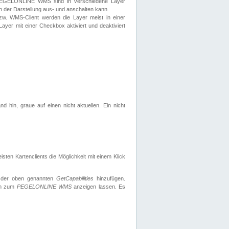
 PEGELONLINE WMS sind in verschiedene Layer
s in der Darstellung aus- und anschalten kann.
zw. WMS-Client werden die Layer meist in einer
 Layer mit einer Checkbox aktiviert und deaktiviert
d hin, graue auf einen nicht aktuellen. Ein nicht
ten Kartenclients die Möglichkeit mit einem Klick
 der oben genannten
GetCapabilities
hinzufügen.
nen zum
PEGELONLINE WMS
anzeigen lassen. Es