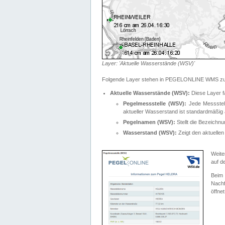
Layer: 'Aktuelle Wasserstände (WSV)'
Folgende Layer stehen in PEGELONLINE WMS zur
Aktuelle Wasserstände (WSV):
Diese Layer f
Pegelmessstelle (WSV):
Jede Messstelle
aktueller Wasserstand ist standardmäßig ä
Pegelnamen (WSV):
Stellt die Bezeich
Wasserstand (WSV):
Zeigt den aktuellen
Weite
auf d
Bei
Nachf
öffnet