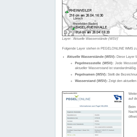
Layer: 'Aktuelle Wasserstände (WSV)'
Folgende Layer stehen in PEGELONLINE WMS zur
Aktuelle Wasserstände (WSV):
Diese Layer f
Pegelmessstelle (WSV):
Jede Messstelle
aktueller Wasserstand ist standardmäßig ä
Pegelnamen (WSV):
Stellt die Bezeich
Wasserstand (WSV):
Zeigt den aktuellen
Weite
auf d
Bei
Nachf
öffnet