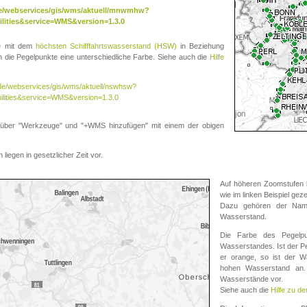
.de/webservices/gis/wms/aktuell/mnwmhw?
lities&service=WMS&version=1.3.0
te mit dem
höchsten Schifffahrtswasserstand (HSW)
in Beziehung
die Pegelpunkte eine unterschiedliche Farbe. Siehe auch die
Hilfe
v.de/webservices/gis/wms/aktuell/nswhsw?
ilities&service=WMS&version=1.3.0
r "Werkzeuge" und "+WMS hinzufügen" mit einem der obigen
liegen in gesetzlicher Zeit vor.
Auf höheren Zoomstufen k
wie im linken Beispiel gez
Dazu gehören der Name
Wasserstand.
Die Farbe des Pegelpu
Wasserstandes. Ist der Peg
er orange, so ist der Wa
hohen Wasserstand an. 
Wasserstände vor.
Siehe auch die
Hilfe zu d