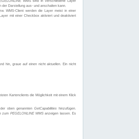
 PEGELONLINE WMS sind in verschiedene Layer
s in der Darstellung aus- und anschalten kann.
zw. WMS-Client werden die Layer meist in einer
 Layer mit einer Checkbox aktiviert und deaktiviert
d hin, graue auf einen nicht aktuellen. Ein nicht
ten Kartenclients die Möglichkeit mit einem Klick
 der oben genannten
GetCapabilities
hinzufügen.
nen zum
PEGELONLINE WMS
anzeigen lassen. Es