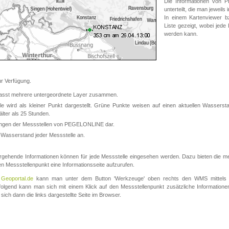
Die Informationen von
unterteilt, die man jeweil
In einem Kartenviewer b
Liste gezeigt, wobei jede
werden kann.
 Verfügung.
asst mehrere untergeordnete Layer zusammen.
 wird als kleiner Punkt dargestellt. Grüne Punkte weisen auf einen aktuellen Wasserstan
lter als 25 Stunden.
nungen der Messstellen von PEGELONLINE dar.
 Wasserstand jeder Messstelle an.
rgehende Informationen können für jede Messstelle eingesehen werden. Dazu bieten die meis
en Messstellenpunkt eine Informationsseite aufzurufen.
m
Geoportal.de
kann man unter dem Button 'Werkzeuge' oben rechts den WMS mittels
olgend kann man sich mit einem Klick auf den Messstellenpunkt zusätzliche Informatio
 sich dann die links dargestellte Seite im Browser.