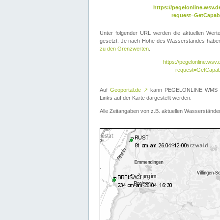
https://pegelonline.wsv
request=GetCapabi
Unter folgender URL werden die aktuellen Wer
gesetzt. Je nach Höhe des Wasserstandes haben 
zu den Grenzwerten
.
https://pegelonline.ws
request=GetCapab
Auf
Geoportal.de
↗
kann PEGELONLINE WMS übe
Links auf der Karte dargestellt werden.
Alle Zeitangaben von z.B. aktuellen Wasserständen 