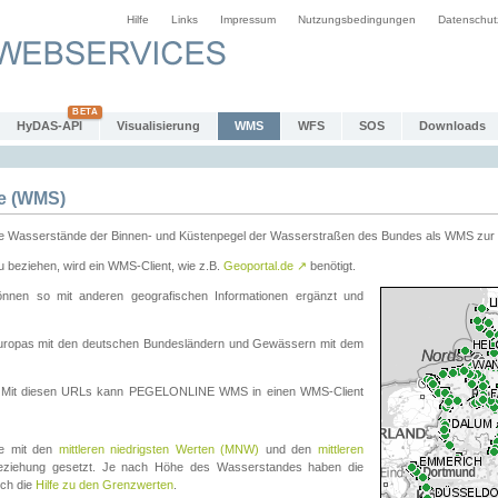
Hilfe
Links
Impressum
Nutzungsbedingungen
Datenschut
HyDAS-API
Visualisierung
WMS
WFS
SOS
Downloads
e (WMS)
e Wasserstände der Binnen- und Küstenpegel der Wasserstraßen des Bundes als WMS zur 
eziehen, wird ein WMS-Client, wie z.B.
Geoportal.de
↗
benötigt.
en so mit anderen geografischen Informationen ergänzt und
eleuropas mit den deutschen Bundesländern und Gewässern mit dem
. Mit diesen URLs kann PEGELONLINE WMS in einen WMS-Client
te mit den
mittleren niedrigsten Werten (MNW)
und den
mittleren
eziehung gesetzt. Je nach Höhe des Wasserstandes haben die
uch die
Hilfe zu den Grenzwerten
.