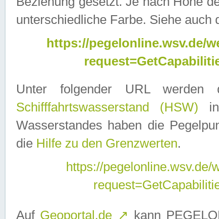
Beziehung gesetzt. Je nach Höhe d
unterschiedliche Farbe. Siehe auch 
https://pegelonline.wsv.de
request=GetCapabilit
Unter folgender URL werden
Schifffahrtswasserstand (HSW)
in
Wasserstandes haben die Pegelpunk
die
Hilfe zu den Grenzwerten
.
https://pegelonline.wsv.de
request=GetCapabilit
Auf
Geoportal.de
↗
kann PEGELON