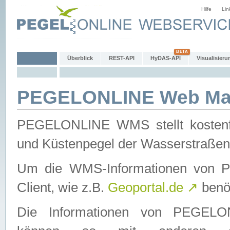
Hilfe
Lin
Überblick
REST-API
HyDAS-API
Visualisieru
PEGELONLINE Web Map
PEGELONLINE WMS stellt kostenfr
und Küstenpegel der Wasserstraßen
Um die WMS-Informationen von 
Client, wie z.B.
Geoportal.de
↗
benöt
Die Informationen von PEGE