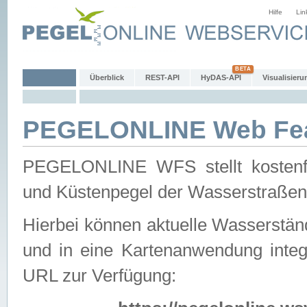
Hilfe
Lin
Überblick
REST-API
HyDAS-API
Visualisieru
PEGELONLINE Web Feat
PEGELONLINE WFS stellt kostenfr
und Küstenpegel der Wasserstraßen
Hierbei können aktuelle Wasserstän
und in eine Kartenanwendung integ
URL zur Verfügung: