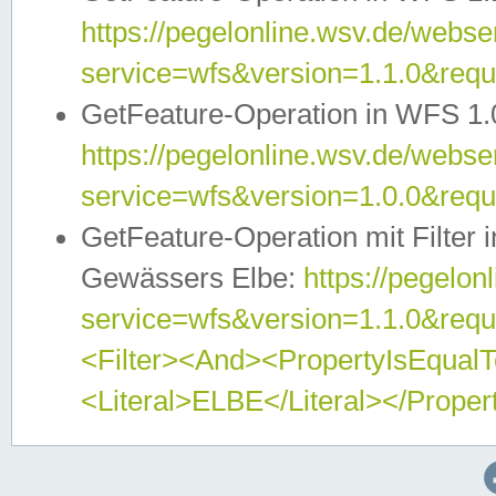
https://pegelonline.wsv.de/webser
service=wfs&version=1.1.0&req
GetFeature-Operation in WFS 1.
https://pegelonline.wsv.de/webser
service=wfs&version=1.0.0&req
GetFeature-Operation mit Filter 
Gewässers Elbe:
https://pegelon
service=wfs&version=1.1.0&req
<Filter><And><PropertyIsEqua
<Literal>ELBE</Literal></Proper