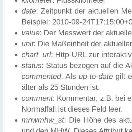
date
: Zeitpunkt der aktuellen M
Beispiel: 2010-09-24T17:15:00+
value
: Der Messwert der aktuel
unit
: Die Maßeinheit der aktuell
chart_url
: Http-URL zur interakti
status
: Status bezogen auf die A
commented
. Als
up-to-date
gilt 
älter als 25 Stunden ist.
comment
: Kommentar, z.B. bei 
Normalfall ist dieses Feld leer.
mnwmhw_st
: Die Höhe des ak
und den MHW. Dieses Attribut k