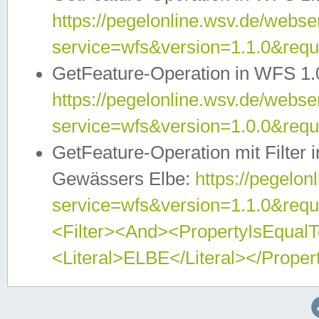
https://pegelonline.wsv.de/webser
service=wfs&version=1.1.0&req
GetFeature-Operation in WFS 1.
https://pegelonline.wsv.de/webser
service=wfs&version=1.0.0&req
GetFeature-Operation mit Filter 
Gewässers Elbe:
https://pegelon
service=wfs&version=1.1.0&req
<Filter><And><PropertyIsEqua
<Literal>ELBE</Literal></Proper