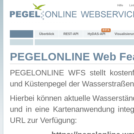
Hilfe
Lin
Überblick
REST-API
HyDAS-API
Visualisieru
PEGELONLINE Web Feat
PEGELONLINE WFS stellt kostenfr
und Küstenpegel der Wasserstraßen
Hierbei können aktuelle Wasserstän
und in eine Kartenanwendung integ
URL zur Verfügung: