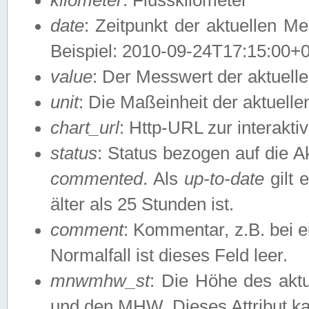
date
: Zeitpunkt der aktuellen M
Beispiel: 2010-09-24T17:15:00+
value
: Der Messwert der aktuel
unit
: Die Maßeinheit der aktuell
chart_url
: Http-URL zur interakti
status
: Status bezogen auf die A
commented
. Als
up-to-date
gilt 
älter als 25 Stunden ist.
comment
: Kommentar, z.B. bei 
Normalfall ist dieses Feld leer.
mnwmhw_st
: Die Höhe des ak
und den MHW. Dieses Attribut k