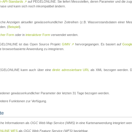
n-API-Standards
↗
auf PEGELONLINE. Sie liefert Messstellen, deren Parameter und die z
a-Phase und kann sich noch inkompatibel ändern.
che Anzeigen aktueller gewässerkundlicher Zeitreihen (z.B. Wasserstandsdaten einer Mes
den. (
Beispiel
).
scher Form
oder in
interaktiver Form
verwendet werden.
 PEGELONLINE ist das Open Source Projekt
GIMV
↗
hervorgegangen. Es basiert auf
Googl
eine browserbasierte Anwendung zu integrieren.
n PEGELONLINE kann auch über eine
direkt adressierbare URL
als XML bezogen werden. Die
edener gewässerkundlicher Parameter der letzten 31 Tage bezogen werden.
tere Funktionen zur Verfügung.
te
he Informationen als
OGC Web Map Service (WMS)
in eine Kartenanwendung integriert wer
NLINE WFS
als
OGC Web Feature Service (WFS)
beziehbar.