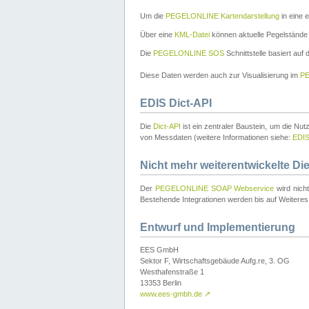
Um die
PEGELONLINE Kartendarstellung
in eine 
Über eine
KML-Datei
können aktuelle Pegelstände
Die
PEGELONLINE SOS
Schnittstelle basiert auf
Diese Daten werden auch zur Visualisierung im
PE
EDIS Dict-API
Die
Dict-API
ist ein zentraler Baustein, um die Nu
von Messdaten (weitere Informationen siehe:
EDI
Nicht mehr weiterentwickelte Di
Der
PEGELONLINE SOAP Webservice
wird nich
Bestehende Integrationen werden bis auf Weiteres 
Entwurf und Implementierung
EES GmbH
Sektor F, Wirtschaftsgebäude Aufg.re, 3. OG
Westhafenstraße 1
13353 Berlin
www.ees-gmbh.de
↗