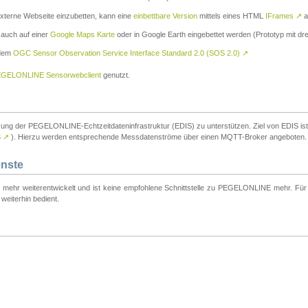
externe Webseite einzubetten, kann eine
einbettbare Version
mittels eines HTML
IFrames
↗
a
 auch auf einer
Google Maps Karte
oder in Google Earth eingebettet werden (Prototyp mit dre
 dem
OGC Sensor Observation Service Interface Standard 2.0 (SOS 2.0)
↗
GELONLINE Sensorwebclient
genutzt.
tzung der PEGELONLINE-Echtzeitdateninfrastruktur (EDIS) zu unterstützen. Ziel von EDIS ist e
S
↗
). Hierzu werden entsprechende Messdatenströme über einen MQTT-Broker angeboten.
enste
t mehr weiterentwickelt und ist keine empfohlene Schnittstelle zu PEGELONLINE mehr. Für n
weiterhin bedient.