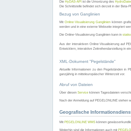
Die
HyDAS-API
ist die Umsetzung des
HydroDate
Die Schnittstelle befindet sich derzeit in der Bet
Bezug von Ganglinien
Mit
Online-Visualisierung Ganglinien
können grafis
werden und in eine externe Webseite integriert wer
Die Online-Visualisierung Ganglinien kann in
stati
Aus der interaktiven Online-Visualisierung auf
Entwicklern, interaktive Zeitreihendarstellung in 
XML-Dokument "Pegelstände"
Aktuelle Informationen zu den Pegelständen i
ganzjährig in mitteleuropäischer Winterzeit vor.
Abruf von Dateien
Über diesen
Service
können Tagesdateien verschi
Nach der Anmeldung auf PEGELONLINE stehen wei
Geografische Informationsdiens
Mit
PEGELONLINE WMS
können gewässerkundlic
Weiterhin sind die Informationen auch mit
PEGELO