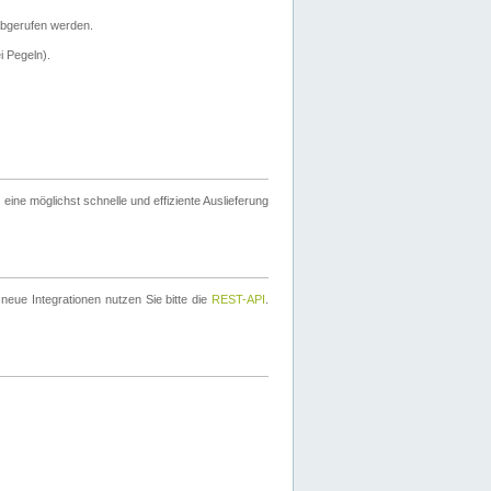
bgerufen werden.
i Pegeln).
ine möglichst schnelle und effiziente Auslieferung
eue Integrationen nutzen Sie bitte die
REST-API
.