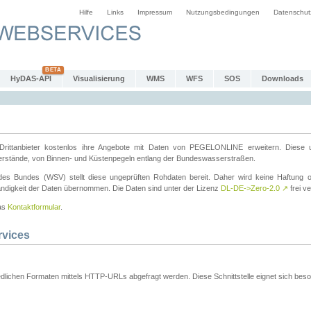
Hilfe
Links
Impressum
Nutzungsbedingungen
Datenschut
HyDAS-API
Visualisierung
WMS
WFS
SOS
Downloads
ttanbieter kostenlos ihre Angebote mit Daten von PEGELONLINE erweitern. Diese u
erstände, von Binnen- und Küstenpegeln entlang der Bundeswasserstraßen.
es Bundes (WSV) stellt diese ungeprüften Rohdaten bereit. Daher wird keine Haftung oder
ständigkeit der Daten übernommen. Die Daten sind unter der Lizenz
DL-DE->Zero-2.0
↗
frei ve
das
Kontaktformular
.
rvices
dlichen Formaten mittels HTTP-URLs abgefragt werden. Diese Schnittstelle eignet sich besond