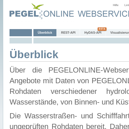
Hilfe
Lin
Überblick
REST-API
HyDAS-API
Visualisieru
Überblick
Über die PEGELONLINE-Webservic
Angebote mit Daten von PEGELONLI
Rohdaten verschiedener hydro
Wasserstände, von Binnen- und Küs
Die Wasserstraßen- und Schifffahr
ungeprüften Rohdaten bereit. Daher