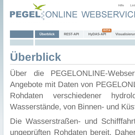
Hilfe
Lin
Überblick
REST-API
HyDAS-API
Visualisieru
Überblick
Über die PEGELONLINE-Webservic
Angebote mit Daten von PEGELONLI
Rohdaten verschiedener hydro
Wasserstände, von Binnen- und Küs
Die Wasserstraßen- und Schifffahr
ungeprüften Rohdaten bereit. Daher