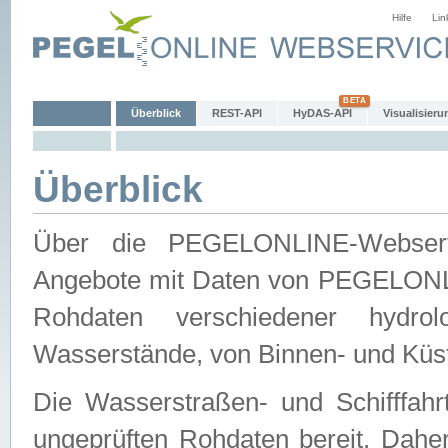
Hilfe
Lin
Überblick
REST-API
HyDAS-API
Visualisieru
Überblick
Über die PEGELONLINE-Webservic
Angebote mit Daten von PEGELONLI
Rohdaten verschiedener hydro
Wasserstände, von Binnen- und Küs
Die Wasserstraßen- und Schifffahr
ungeprüften Rohdaten bereit. Daher