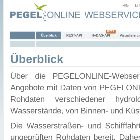
Hilfe
Lin
Überblick
REST-API
HyDAS-API
Visualisieru
Überblick
Über die PEGELONLINE-Webservic
Angebote mit Daten von PEGELONLI
Rohdaten verschiedener hydro
Wasserstände, von Binnen- und Küs
Die Wasserstraßen- und Schifffahr
ungeprüften Rohdaten bereit. Daher