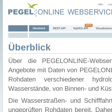
Hilfe
Lin
Überblick
REST-API
HyDAS-API
Visualisieru
Überblick
Über die PEGELONLINE-Webservic
Angebote mit Daten von PEGELONLI
Rohdaten verschiedener hydro
Wasserstände, von Binnen- und Küs
Die Wasserstraßen- und Schifffahr
ungeprüften Rohdaten bereit. Daher