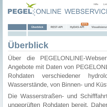
Hilfe
Lin
Überblick
REST-API
HyDAS-API
Visualisieru
Überblick
Über die PEGELONLINE-Webservic
Angebote mit Daten von PEGELONLI
Rohdaten verschiedener hydro
Wasserstände, von Binnen- und Küs
Die Wasserstraßen- und Schifffahr
ungeprüften Rohdaten bereit. Daher