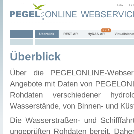
Hilfe
Lin
Überblick
REST-API
HyDAS-API
Visualisieru
Überblick
Über die PEGELONLINE-Webservic
Angebote mit Daten von PEGELONLI
Rohdaten verschiedener hydro
Wasserstände, von Binnen- und Küs
Die Wasserstraßen- und Schifffahr
ungeprüften Rohdaten bereit. Daher