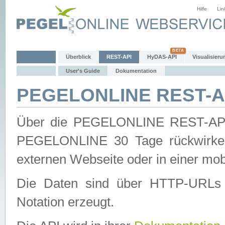
Hilfe
Lin
Überblick
REST-API
HyDAS-API
Visualisieru
User's Guide
Dokumentation
PEGELONLINE REST-AP
Über die PEGELONLINE REST-API 
PEGELONLINE 30 Tage rückwirkend
externen Webseite oder in einer mob
Die Daten sind über HTTP-URLs 
Notation erzeugt.