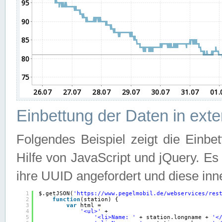
Einbettung der Daten in ext
Folgendes Beispiel zeigt die Einbe
Hilfe von JavaScript und jQuery. E
ihre UUID angefordert und diese inn
1
$.getJSON(
'
https://www.pegelmobil.de/webservices/res
2
function
(station) {
3
var
html =
4
'<ul>'
+
5
'<li>Name: '
+ station.longname + 
'<