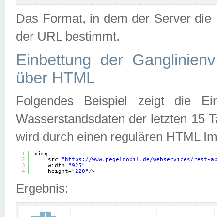
Das Format, in dem der Server die D
der URL bestimmt.
Einbettung der Ganglinienv
über HTML
Folgendes Beispiel zeigt die Ein
Wasserstandsdaten der letzten 15 T
wird durch einen regulären HTML Im
1
<img
2
src=
"
https://www.pegelmobil.de/webservices/rest-a
3
width=
"925"
4
height=
"220"
/>
Ergebnis: