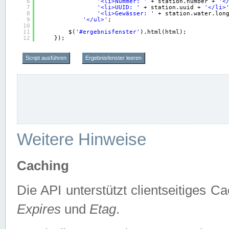
6
'<li>Nummer: '
+ station.number + 
'<
7
'<li>UUID: '
+ station.uuid + 
'</li>
8
'<li>Gewässer: '
+ station.water.lon
9
'</ul>'
;
10
11
$(
'#ergebnisfenster'
).html(html);
12
});
Script ausführen
Ergebnisfenster leeren
Weitere Hinweise
Caching
Die API unterstützt clientseitiges
Expires
und
Etag
.