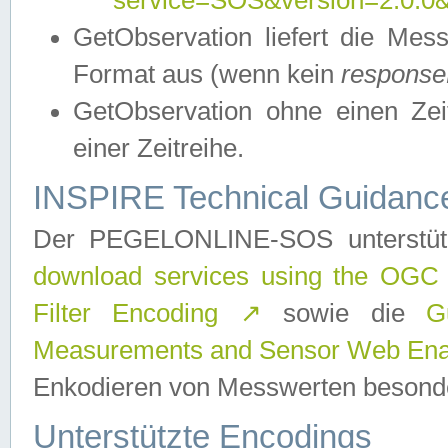
service=SOS&version=2.0.0&r
GetObservation liefert die M
Format aus (wenn kein
response
GetObservation ohne einen Zeitf
einer Zeitreihe.
INSPIRE Technical Guidance
Der PEGELONLINE-SOS unterstüt
download services using the OGC
Filter Encoding
↗
sowie die
G
Measurements and Sensor Web Enab
Enkodieren von Messwerten besonde
Unterstützte Encodings