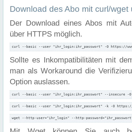
Download des Abo mit curl/wget 
Der Download eines Abos mit Autori
über HTTPS möglich.
curl --basic --user "ihr_login:ihr_passwort" -O https://ww
Sollte es Inkompatibilitäten mit d
man als Workaround die Verifizierun
Option auslassen.
curl --basic --user "ihr_login:ihr_passwort" --insecure -O
curl --basic --user "ihr_login:ihr_passwort" -k -O https:/
wget --http-user="ihr_login" --http-password="ihr_passwort
Mit Wget können Sie auch b