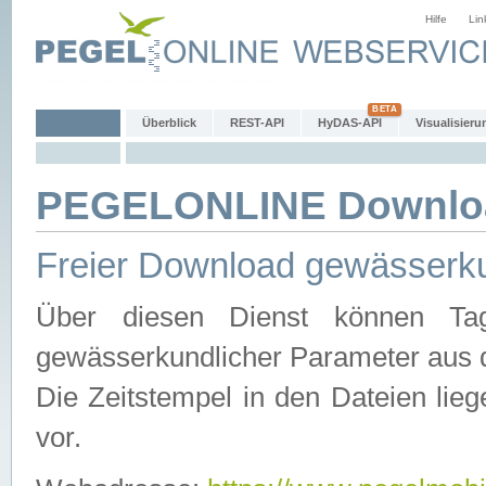
Hilfe
Lin
Überblick
REST-API
HyDAS-API
Visualisieru
PEGELONLINE Downlo
Freier Download gewässerku
Über diesen Dienst können Tag
gewässerkundlicher Parameter aus 
Die Zeitstempel in den Dateien lieg
vor.