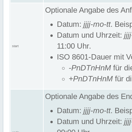
Optionale Angabe des Anf
Datum:
jjjj-mo-tt
. Beis
Datum und Uhrzeit:
jj
11:00 Uhr.
start
ISO 8601-Dauer mit Vor
-PnDTnHnM
für di
+PnDTnHnM
für d
Optionale Angabe des End
Datum:
jjjj-mo-tt
. Beis
Datum und Uhrzeit:
jj