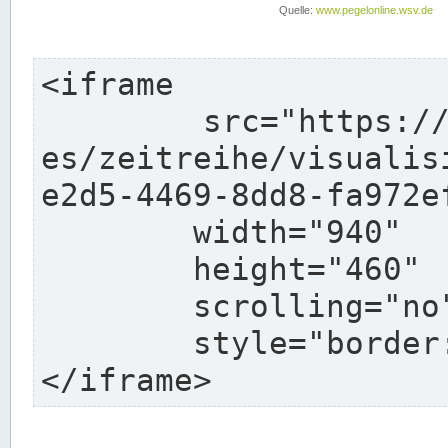
<iframe

	src="https://www.pegelmobil.de/webservic
es/zeitreihe/visualis
e2d5-4469-8dd8-fa972e
	width="940"

	height="460"

	scrolling="no"

	style="border: none">

</iframe>