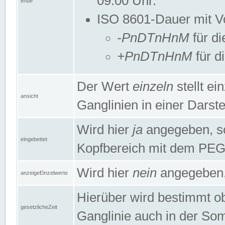
09:00 Uhr.
ende
ISO 8601-Dauer mit Vor
-PnDTnHnM
für di
+PnDTnHnM
für d
Der Wert
einzeln
stellt e
ansicht
Ganglinien in einer Dars
Wird hier
ja
angegeben, so 
eingebettet
Kopfbereich mit dem PE
Wird hier
nein
angegeben, 
anzeigeEinzelwerte
Hierüber wird bestimmt ob 
gesetzlicheZeit
Ganglinie auch in der Som