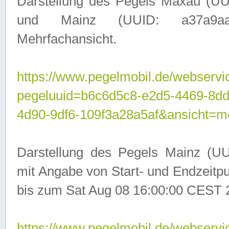
Darstellung des Pegels Maxau (UU
und Mainz (UUID: a37a9aa3-
Mehrfachansicht.
https://www.pegelmobil.de/webservic
pegeluuid=b6c6d5c8-e2d5-4469-8d
4d90-9df6-109f3a28a5af&ansicht=m
Darstellung des Pegels Mainz (UU
mit Angabe von Start- und Endzeit
bis zum Sat Aug 08 16:00:00 CEST 
https://www.pegelmobil.de/webservic