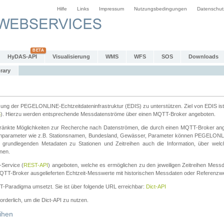
Hilfe
Links
Impressum
Nutzungsbedingungen
Datenschut
HyDAS-API
Visualisierung
WMS
WFS
SOS
Downloads
rary
tzung der PEGELONLINE-Echtzeitdateninfrastruktur (EDIS) zu unterstützen. Ziel von EDIS ist 
S
). Hierzu werden entsprechende Messdatenströme über einen MQTT-Broker angeboten.
änkte Möglichkeiten zur Recherche nach Datenströmen, die durch einen MQTT-Broker ange
chparameter wie z.B. Stationsnamen, Bundesland, Gewässer, Parameter können PEGELONL
n grundlegenden Metadaten zu Stationen und Zeitreihen auch die Information, über wel
nen.
Service (
REST-API
) angeboten, welche es ermöglichen zu den jeweiligen Zeitreihen Mess
QTT-Broker ausgelieferten Echtzeit-Messwerte mit historischen Messdaten oder Referenzwer
ST-Paradigma umsetzt. Sie ist über folgende URL erreichbar:
Dict-API
forderlich, um die Dict-API zu nutzen.
ihen