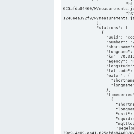
                "https://www.pegelonline.wsv.de/webservices/rest-api/v2/stations/ccd3e8f1-39e9-4e09-aa41-
625afda84460/W/measurements.js
                "https://www.pegelonline.wsv.de/webservices/rest-api/v2/stations/ed260406-bdd6-42ef-bf2a-
1246eea392f9/W/measurements.js
              ],

              "stations": [

                {

                  "uuid": "ccd3e8f1-39e9-4e09-aa41-625afda84460",

                  "number": "27800040",

                  "shortname": "MÜNSTER OW",

                  "longname": "MÜNSTER OW",

                  "km": 70.315,

                  "agency": "RHEINE",

                  "longitude": 7.664374042081728,

                  "latitude": 51.968941959729285,

                  "water": {

                    "shortname": "DEK",

                    "longname": "DORTMUND-EMS-KANAL"

                  },

                  "timeseries": [

                    {

                      "shortname": "W",

                      "longname": "WASSERSTAND ROHDATEN",

                      "unit": "m+NN",

                      "equidistance": 1,

                      "mqtttopic": "edis/pegelonline/+/+/+/+/ccd3e8f1-39e9-4e09-aa41-625afda84460/W",

                      "pegelonlinelink": "https://www.pegelonline.wsv.de/webservices/rest-api/v2/stations/ccd3e8f1-
39e9-4e09-aa41-625afda84460/W/