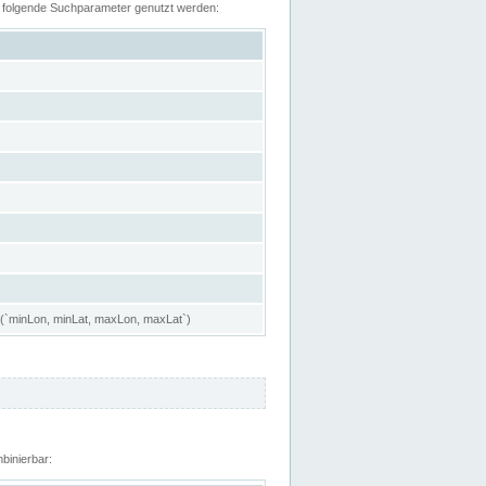
n folgende Suchparameter genutzt werden:
 (`minLon, minLat, maxLon, maxLat`)
binierbar: