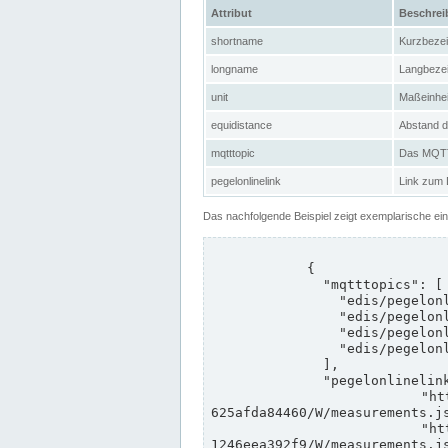
Attribut
Beschre
shortname
Kurzbeze
longname
Langbeze
unit
Maßeinhei
equidistance
Abstand d
mqtttopic
Das MQTT-
pegelonlinelink
Link zum
Das nachfolgende Beispiel zeigt exemplarische ei
            {

              "mqtttopics": [

                "edis/pegelonline/+/+/+/+/ccd3e8f1-39e9-4e09-aa41-625afda84460/+",

                "edis/pegelonline/+/+/+/+/ed260406-bdd6-42ef-bf2a-1246eea392f9/+",

                "edis/pegelonline/+/+/+/+/ccd3e8f1-39e9-4e09-aa41-625afda84460/+",

                "edis/pegelonline/+/+/+/+/ed260406-bdd6-42ef-bf2a-1246eea392f9/+"

              ],

              "pegelonlinelinks": [

                "https://www.pegelonline.wsv.de/webservices/rest-api/v2/stations/ccd3e8f1-39e9-4e09-aa41-
625afda84460/W/measurements.js
                "https://www.pegelonline.wsv.de/webservices/rest-api/v2/stations/ed260406-bdd6-42ef-bf2a-
1246eea392f9/W/measurements.js