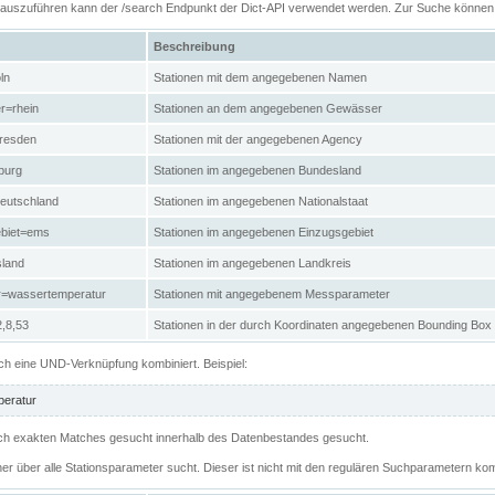
n auszuführen kann der /search Endpunkt der Dict-API verwendet werden. Zur Suche könne
Beschreibung
ln
Stationen mit dem angegebenen Namen
r=rhein
Stationen an dem angegebenen Gewässer
resden
Stationen mit der angegebenen Agency
burg
Stationen im angegebenen Bundesland
eutschland
Stationen im angegebenen Nationalstaat
ebiet=ems
Stationen im angegebenen Einzugsgebiet
sland
Stationen im angegebenen Landkreis
r=wassertemperatur
Stationen mit angegebenem Messparameter
,8,53
Stationen in der durch Koordinaten angegebenen Bounding Box
h eine UND-Verknüpfung kombiniert. Beispiel:
eratur
 nach exakten Matches gesucht innerhalb des Datenbestandes gesucht.
her über alle Stationsparameter sucht. Dieser ist nicht mit den regulären Suchparametern kom