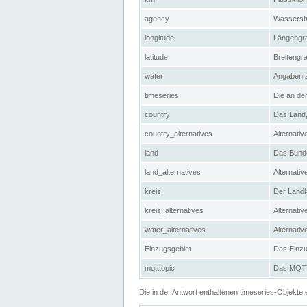
agency
Wasserstr
longitude
Längengra
latitude
Breitengr
water
Angaben 
timeseries
Die an der
country
Das Land, 
country_alternatives
Alternativ
land
Das Bundes
land_alternatives
Alternativ
kreis
Der Landkr
kreis_alternatives
Alternativ
water_alternatives
Alternati
Einzugsgebiet
Das Einzug
mqtttopic
Das MQTT-
Die in der Antwort enthaltenen timeseries-Objekt