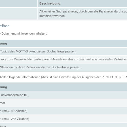
Beschreibung
Allgemeiner Suchparameter, durch den alle Parameter durchsuc
kombiniert werden.
reihen
N-Dokument mit folgenden Inhalten:
ibung
er Topics des MQTT-Broker, die zur Suchanfrage passen.
 Links zum Download der verfügbaren Messdaten aller zur Suchanfrage passenden Zeitrei
r Stationen mit ihren Zeitreihen, die zur Suchanfrage passen
enthalten folgende Informationen (dies ist eine Erweiterung der Ausgaben der PEGELONLINE-
ibung
e unveränderliche ID.
mer
 (max. 40 Zeichen)
 (max. 255 Zeichen)
meter