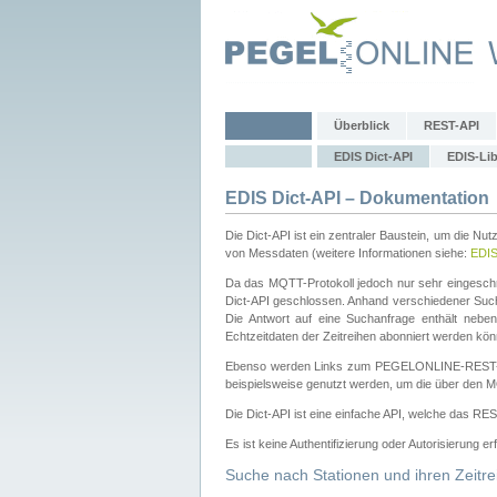
Überblick
REST-API
EDIS Dict-API
EDIS-Lib
EDIS Dict-API – Dokumentation
Die Dict-API ist ein zentraler Baustein, um die Nu
von Messdaten (weitere Informationen siehe:
EDI
Da das MQTT-Protokoll jedoch nur sehr eingeschr
Dict-API geschlossen. Anhand verschiedener Su
Die Antwort auf eine Suchanfrage enthält nebe
Echtzeitdaten der Zeitreihen abonniert werden kön
Ebenso werden Links zum PEGELONLINE-REST-
beispielsweise genutzt werden, um die über den M
Die Dict-API ist eine einfache API, welche das RE
Es ist keine Authentifizierung oder Autorisierung er
Suche nach Stationen und ihren Zeitre