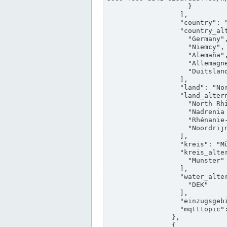
                    }

                  ],

                  "country": "Deutschland",

                  "country_alternatives": [

                    "Germany",

                    "Niemcy",

                    "Alemaña",

                    "Allemagne",

                    "Duitsland"

                  ],

                  "land": "Nordrhein-Westfalen",

                  "land_alternatives": [

                    "North Rhine-Westphalia",

                    "Nadrenia Północna-Westfalia",

                    "Rhénanie-du-Nord-Westphalie",

                    "Noordrijn-Westfalen"

                  ],

                  "kreis": "Münster",

                  "kreis_alternatives": [

                    "Munster"

                  ],

                  "water_alternatives": [

                    "DEK"

                  ],

                  "einzugsgebiet": "Ems",

                  "mqtttopic": "edis/pegelonline/+/+/+/+/ccd3e8f1-39e9-4e09-aa41-625afda84460/+"

                },

                {
