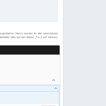
zuprobieren. Hierzu werden für alle unterstützten
lder bitte auf den Button „Try it out“ klicken).