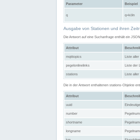
Parameter
Beispiel
q
q=köln
Ausgabe von Stationen und ihren Zeit
Die Antwort auf eine Suchanfrage enthält ein JSO
Attribut
Beschre
mqtttopics
Liste all
pegelonlinelinks
Liste der
stations
Liste alle
Die in der Antwort enthaltenen stations-Objekte 
Attribut
Beschre
uuid
Eindeutig
number
Pegelnum
shortname
Pegelname
longname
Pegelname
km
Flusskilo