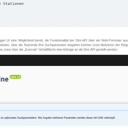
er UI eine Möglichkeit bereit, die Funktionalität der Dict-API über ein Web-Formular aus
oten, über die Nutzende ihre Suchparameter eingeben können (zum Aktivieren der Eingabefe
, kann über die „Execute“-Schaltfläche eine Anfrage an die Dict-API gestellt werden: