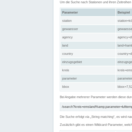
Um die Suche nach Stationen und ihren Zeitreihe
Parameter
Beispiel
station
station=kö
gewaesser
gewaesse
agency
agency=d
land
land=ham
country
country=d
einzugsgebiet
einzugsg
kreis
kreis=em
parameter
paramete
bbox
bbox=7,52
Bei Angabe mehrerer Parameter werden diese durc
/search?kreis=emsland%amp;parameter=lufttemp
Die Suche erfolgt via „String matching“, es wird
Zusätzlich gibt es einen Wildcard-Parameter, welc