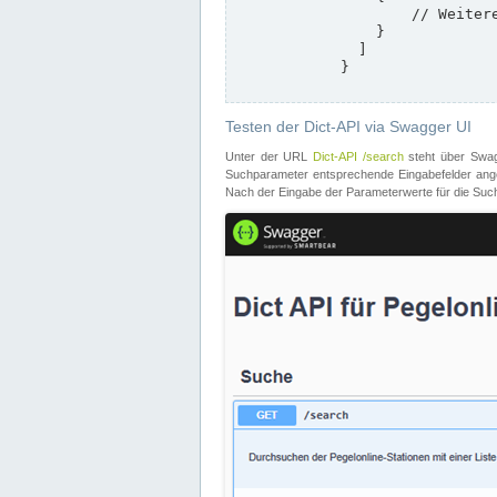
                    // Weitere Stationen

                }

              ]

            }

Testen der Dict-API via Swagger UI
Unter der URL
Dict-API /search
steht über Swagg
Suchparameter entsprechende Eingabefelder angeb
Nach der Eingabe der Parameterwerte für die Suche