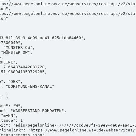
on",

on"

measurements.json"
