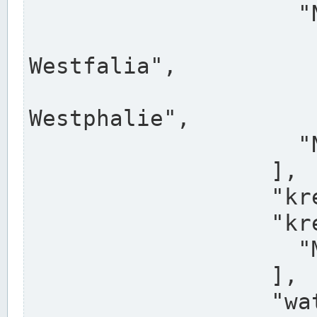
                    "North Rhine-Westphalia",

                    "Nadreni
Westfalia",

                    "Rhéna
Westphalie",

                    "Noordrijn-Westfalen"

                  ],

                  "kreis": "Münster",

                  "kreis_alternatives": [

                    "Munster"

                  ],

                  "water_alternatives": [
