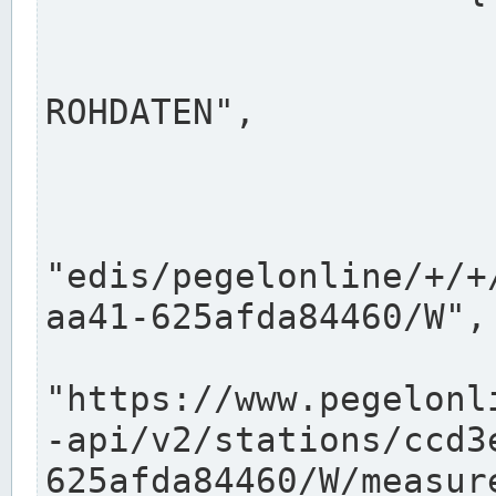
                      "shortname": "W"
                      "longname": "WASSER
ROHDATEN",

                      "unit": "m+NN",
                      "equidistance": 1
                    
"edis/pegelonline/+/+
aa41-625afda84460/W",

                      "pegel
"https://www.pegelonl
-api/v2/stations/ccd3
625afda84460/W/measure