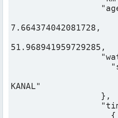
                  "agency": "RHEINE",

                  
7.664374042081728,

                 
51.968941959729285,

                  "water": {

                    "shortname": "DEK",

                    "longname": "DORTMUND-E
KANAL"

                  },

                  "timeseries": [

                    {
