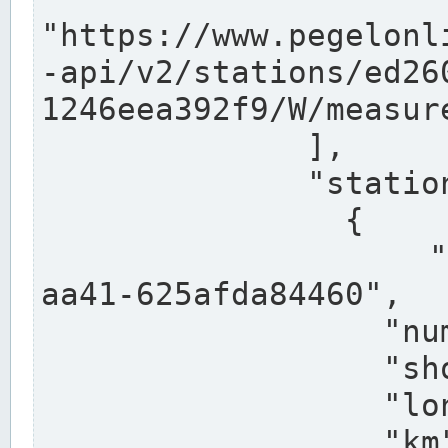
"https://www.pegelonl
-api/v2/stations/ed26
1246eea392f9/W/measure
              ],

              "stations": [

                {

                  "uuid": "ccd3e8f1-39e9-4e09-
aa41-625afda84460",

                  "number": "27800040",

                  "shortname": "MÜNSTER OW",

                  "longname": "MÜNSTER OW",

                  "km": 70.315,
