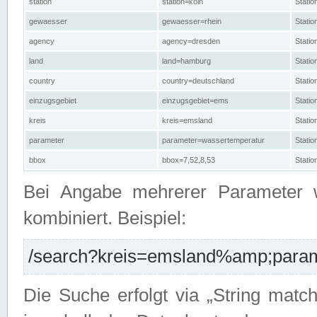
station
station=köln
Stati
gewaesser
gewaesser=rhein
Stati
agency
agency=dresden
Stati
land
land=hamburg
Stati
country
country=deutschland
Statio
einzugsgebiet
einzugsgebiet=ems
Stati
kreis
kreis=emsland
Stati
parameter
parameter=wassertemperatur
Stati
bbox
bbox=7,52,8,53
Statio
Bei Angabe mehrerer Parameter 
kombiniert. Beispiel:
/search?kreis=emsland%amp;parame
Die Suche erfolgt via „String matc