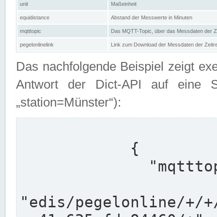
unit
Maßeinheit
equidistance
Abstand der Messwerte in Minuten
mqtttopic
Das MQTT-Topic, über das Messdaten der Ze
pegelonlinelink
Link zum Download der Messdaten der Zeit
Das nachfolgende Beispiel zeigt ex
Antwort der Dict-API auf eine 
„station=Münster“):
            {

              "mqtttopics": [

"edis/pegelonline/+/+