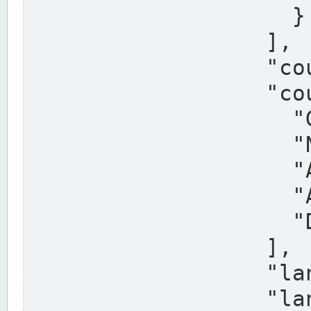
                    }

                  ],

                  "country": "Deutschland",

                  "country_alternatives": [

                    "Germany",

                    "Niemcy",

                    "Alemaña",

                    "Allemagne",

                    "Duitsland"

                  ],

                  "land": "Nordrhein-Westfalen",

                  "land_alternatives": [
