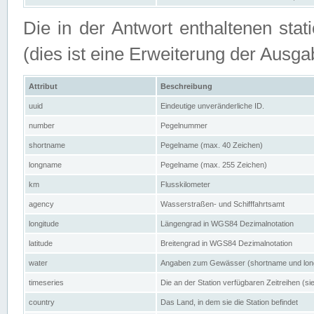
Die in der Antwort enthaltenen stat
(dies ist eine Erweiterung der Au
Attribut
Beschreibung
uuid
Eindeutige unveränderliche ID.
number
Pegelnummer
shortname
Pegelname (max. 40 Zeichen)
longname
Pegelname (max. 255 Zeichen)
km
Flusskilometer
agency
Wasserstraßen- und Schifffahrtsamt
longitude
Längengrad in WGS84 Dezimalnotation
latitude
Breitengrad in WGS84 Dezimalnotation
water
Angaben zum Gewässer (shortname und lo
timeseries
Die an der Station verfügbaren Zeitreihen (si
country
Das Land, in dem sie die Station befindet