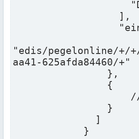
                    "DEK"

                  ],

                  "einzugsgebiet": "Ems",

                  
"edis/pegelonline/+/+
aa41-625afda84460/+"

                },

                {

                    // Weitere Stationen

                }

              ]

            }
