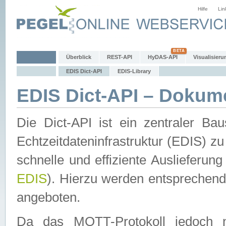
Hilfe
Lin
Überblick
REST-API
HyDAS-API
Visualisieru
EDIS Dict-API
EDIS-Library
EDIS Dict-API – Dokum
Die Dict-API ist ein zentraler 
Echtzeitdateninfrastruktur (EDIS) zu
schnelle und effiziente Auslieferun
EDIS
). Hierzu werden entspreche
angeboten.
Da das MQTT-Protokoll jedoch n