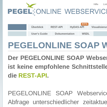
Hilfe
Lin
Überblick
REST-API
HyDAS-API
Visualisieru
User's Guide
Dokumentation
WSDL
PEGELONLINE SOAP W
Der PEGELONLINE SOAP Webservic
ist keine empfohlene Schnittste
die
REST-API
.
PEGELONLINE SOAP Webservice is
Abfrage unterschiedlicher zeitak