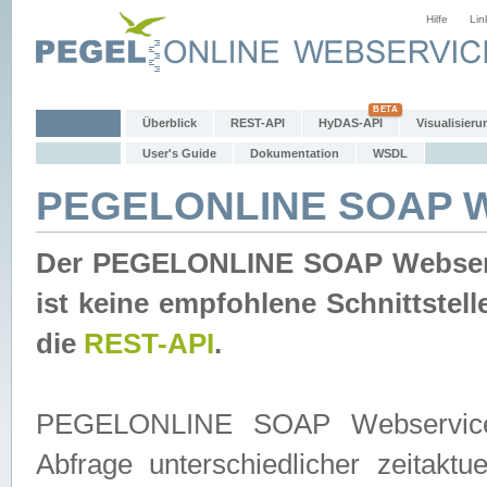
Hilfe
Lin
Überblick
REST-API
HyDAS-API
Visualisieru
User's Guide
Dokumentation
WSDL
PEGELONLINE SOAP W
Der PEGELONLINE SOAP Webservic
ist keine empfohlene Schnittste
die
REST-API
.
PEGELONLINE SOAP Webservice is
Abfrage unterschiedlicher zeitak