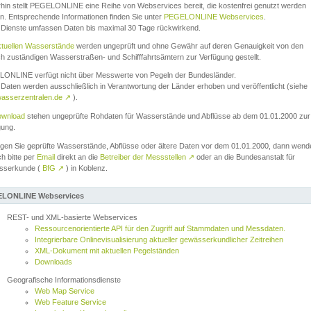
rhin stellt PEGELONLINE eine Reihe von Webservices bereit, die kostenfrei genutzt werden
n. Entsprechende Informationen finden Sie unter
PEGELONLINE Webservices
.
 Dienste umfassen Daten bis maximal 30 Tage rückwirkend.
ktuellen Wasserstände
werden ungeprüft und ohne Gewähr auf deren Genauigkeit von den
ch zuständigen Wasserstraßen- und Schifffahrtsämtern zur Verfügung gestellt.
ONLINE verfügt nicht über Messwerte von Pegeln der Bundesländer.
Daten werden ausschließlich in Verantwortung der Länder erhoben und veröffentlicht (siehe
asserzentralen.de
↗
).
wnload
stehen ungeprüfte Rohdaten für Wasserstände und Abflüsse ab dem 01.01.2000 zur
gung.
igen Sie geprüfte Wasserstände, Abflüsse oder ältere Daten vor dem 01.01.2000, dann wend
ch bitte per
Email
direkt an die
Betreiber der Messstellen
↗
oder an die Bundesanstalt für
sserkunde (
BfG
↗
) in Koblenz.
LONLINE Webservices
REST- und XML-basierte Webservices
Ressourcenorientierte API für den Zugriff auf Stammdaten und Messdaten.
Integrierbare Onlinevisualisierung aktueller gewässerkundlicher Zeitreihen
XML-Dokument mit aktuellen Pegelständen
Downloads
Geografische Informationsdienste
Web Map Service
Web Feature Service