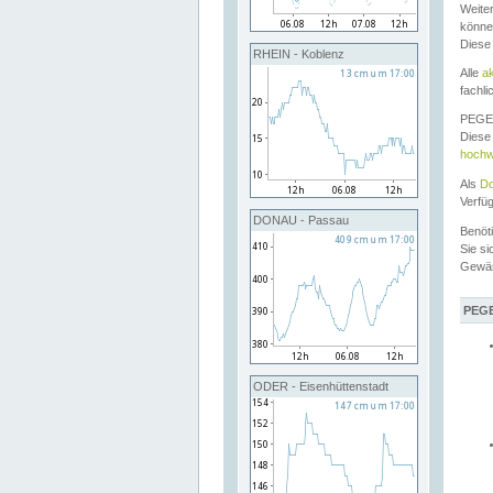
Weite
könne
Diese
RHEIN - Koblenz
Alle
a
fachli
PEGEL
Diese 
hochw
Als
Do
Verfü
DONAU - Passau
Benöt
Sie si
Gewä
PEGE
ODER - Eisenhüttenstadt