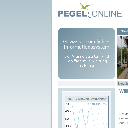
Start
Newsle
Wil
Elbe - Cuxhaven Steubenhöft
PEGEL
gewäs
des B