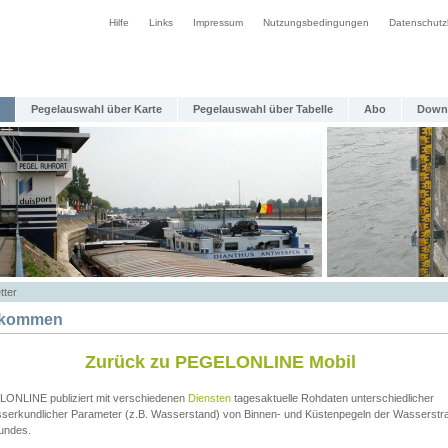
Hilfe
Links
Impressum
Nutzungsbedingungen
Datenschutz
Pegelauswahl über Karte
Pegelauswahl über Tabelle
Abo
Down
tter
lkommen
Zurück zu PEGELONLINE Mobil
ONLINE publiziert mit verschiedenen
Diensten
tagesaktuelle Rohdaten unterschiedlicher
serkundlicher Parameter (z.B. Wasserstand) von Binnen- und Küstenpegeln der Wasserstr
undes.