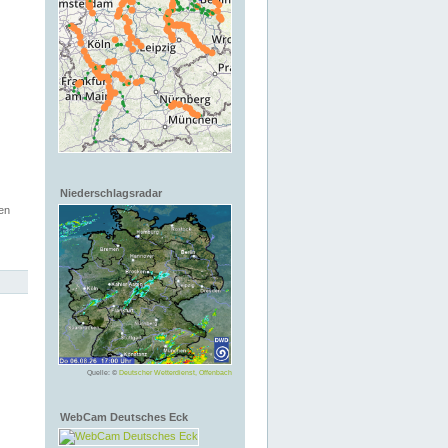
Niederschlagsradar
en
Quelle: ©
Deutscher Wetterdienst, Offenbach
WebCam Deutsches Eck