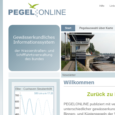
Hilfe
Link
Start
Pegelauswahl über Karte
Newsletter
Willkommen
Elbe - Cuxhaven Steubenhöft
Zurück zu
PEGELONLINE publiziert mit v
unterschiedlicher gewässerkund
Binnen- und Küstenpegeln der