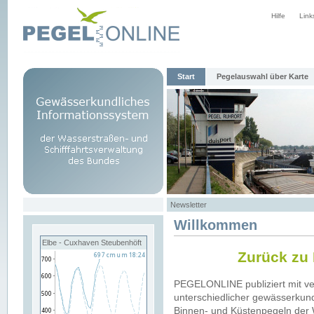
Hilfe
Link
Start
Pegelauswahl über Karte
Newsletter
Willkommen
Elbe - Cuxhaven Steubenhöft
Zurück zu
PEGELONLINE publiziert mit v
unterschiedlicher gewässerkund
Binnen- und Küstenpegeln der