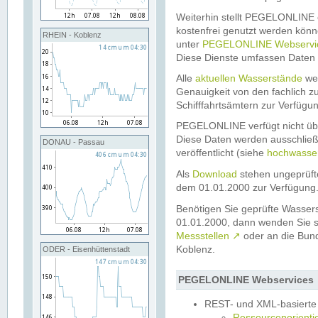
Weiterhin stellt PEGELONLINE e
kostenfrei genutzt werden könn
RHEIN - Koblenz
unter
PEGELONLINE Webservi
Diese Dienste umfassen Daten 
Alle
aktuellen Wasserstände
wer
Genauigkeit von den fachlich 
Schifffahrtsämtern zur Verfügung
PEGELONLINE verfügt nicht üb
Diese Daten werden ausschließ
DONAU - Passau
veröffentlicht (siehe
hochwasse
Als
Download
stehen ungeprüft
dem 01.01.2000 zur Verfügung
Benötigen Sie geprüfte Wassers
01.01.2000, dann wenden Sie si
Messstellen
↗
oder an die Bun
Koblenz.
ODER - Eisenhüttenstadt
PEGELONLINE Webservices
REST- und XML-basierte
Ressourcenorientie