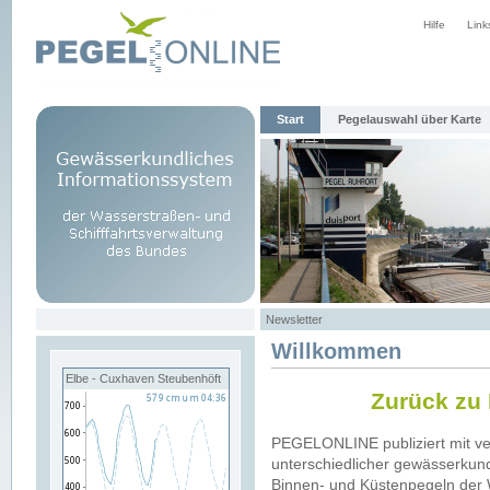
Hilfe
Link
Start
Pegelauswahl über Karte
Newsletter
Willkommen
Elbe - Cuxhaven Steubenhöft
Zurück zu
PEGELONLINE publiziert mit v
unterschiedlicher gewässerkund
Binnen- und Küstenpegeln der