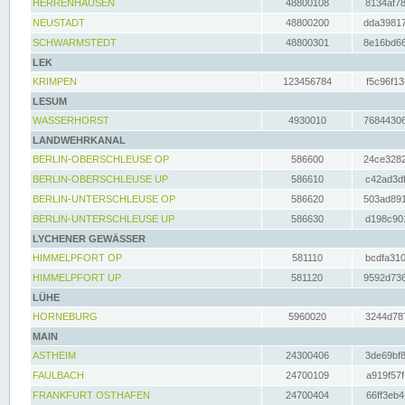
HERRENHAUSEN
48800108
8134af78
NEUSTADT
48800200
dda39817
SCHWARMSTEDT
48800301
8e16bd66
LEK
KRIMPEN
123456784
f5c96f13
LESUM
WASSERHORST
4930010
76844306
LANDWEHRKANAL
BERLIN-OBERSCHLEUSE OP
586600
24ce3282
BERLIN-OBERSCHLEUSE UP
586610
c42ad3df
BERLIN-UNTERSCHLEUSE OP
586620
503ad891
BERLIN-UNTERSCHLEUSE UP
586630
d198c901
LYCHENER GEWÄSSER
HIMMELPFORT OP
581110
bcdfa310
HIMMELPFORT UP
581120
9592d736
LÜHE
HORNEBURG
5960020
3244d787
MAIN
ASTHEIM
24300406
3de69bf8
FAULBACH
24700109
a919f57f
FRANKFURT OSTHAFEN
24700404
66ff3eb4