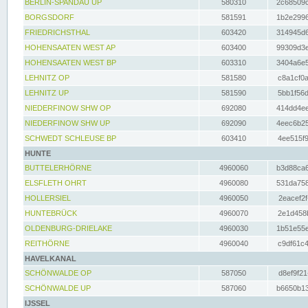
BERLIN-SPANDAU UP
580310
2c68509c
BORGSDORF
581591
1b2e2996
FRIEDRICHSTHAL
603420
314945d6
HOHENSAATEN WEST AP
603400
99309d3e
HOHENSAATEN WEST BP
603310
3404a6e5
LEHNITZ OP
581580
c8a1cf0a
LEHNITZ UP
581590
5bb1f56d
NIEDERFINOW SHW OP
692080
414dd4ee
NIEDERFINOW SHW UP
692090
4eec6b25
SCHWEDT SCHLEUSE BP
603410
4ee515f9
HUNTE
BUTTELERHÖRNE
4960060
b3d88ca6
ELSFLETH OHRT
4960080
531da758
HOLLERSIEL
4960050
2eacef2f
HUNTEBRÜCK
4960070
2e1d458b
OLDENBURG-DRIELAKE
4960030
1b51e55e
REITHÖRNE
4960040
c9df61c4
HAVELKANAL
SCHÖNWALDE OP
587050
d8ef9f21
SCHÖNWALDE UP
587060
b6650b13
IJSSEL