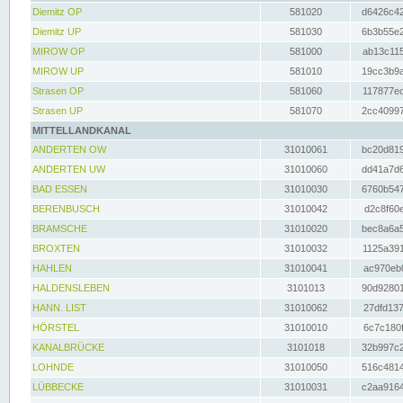
Diemitz OP
581020
d6426c42
Diemitz UP
581030
6b3b55e2
MIROW OP
581000
ab13c115
MIROW UP
581010
19cc3b9a
Strasen OP
581060
117877ec
Strasen UP
581070
2cc40997
MITTELLANDKANAL
ANDERTEN OW
31010061
bc20d819
ANDERTEN UW
31010060
dd41a7d6
BAD ESSEN
31010030
6760b547
BERENBUSCH
31010042
d2c8f60e
BRAMSCHE
31010020
bec8a6a5
BROXTEN
31010032
1125a391
HAHLEN
31010041
ac970eb0
HALDENSLEBEN
3101013
90d92801
HANN. LIST
31010062
27dfd137
HÖRSTEL
31010010
6c7c180f
KANALBRÜCKE
3101018
32b997c2
LOHNDE
31010050
516c4814
LÜBBECKE
31010031
c2aa9164