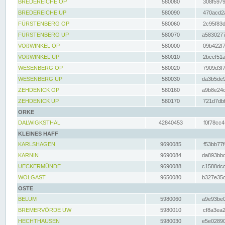
BREDEREICHE OP
580080
308f5979
BREDEREICHE UP
580090
470acd2a
FÜRSTENBERG OP
580060
2c95f83d
FÜRSTENBERG UP
580070
a5830277
VOßWINKEL OP
580000
09b422f7
VOßWINKEL UP
580010
2bcef51a
WESENBERG OP
580020
7909d3f7
WESENBERG UP
580030
da3b5de9
ZEHDENICK OP
580160
a9b8e24c
ZEHDENICK UP
580170
721d7dbf
ORKE
DALWIGKSTHAL
42840453
f0f78cc4
KLEINES HAFF
KARLSHAGEN
9690085
f53bb77f
KARNIN
9690084
da893bbd
UECKERMÜNDE
9690088
c1588dcc
WOLGAST
9650080
b327e35c
OSTE
BELUM
5980060
a9e93be0
BREMERVÖRDE UW
5980010
cf8a3ea2
HECHTHAUSEN
5980030
e5e02890