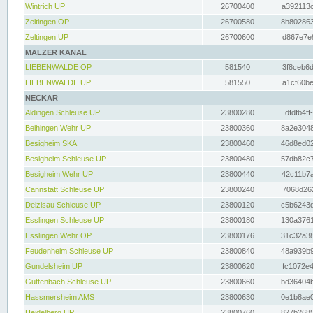
Wintrich UP
26700400
a392113c
Zeltingen OP
26700580
8b802863
Zeltingen UP
26700600
d867e7e9
MALZER KANAL
LIEBENWALDE OP
581540
3f8ceb6d
LIEBENWALDE UP
581550
a1cf60be
NECKAR
Aldingen Schleuse UP
23800280
dfdfb4ff
Beihingen Wehr UP
23800360
8a2e3048
Besigheim SKA
23800460
46d8ed02
Besigheim Schleuse UP
23800480
57db82c7
Besigheim Wehr UP
23800440
42c11b7a
Cannstatt Schleuse UP
23800240
7068d262
Deizisau Schleuse UP
23800120
c5b6243d
Esslingen Schleuse UP
23800180
130a3761
Esslingen Wehr OP
23800176
31c32a38
Feudenheim Schleuse UP
23800840
48a939b9
Gundelsheim UP
23800620
fc1072e4
Guttenbach Schleuse UP
23800660
bd36404b
Hassmersheim AMS
23800630
0e1b8ae0
Heidelberg UP
23800760
827b2685