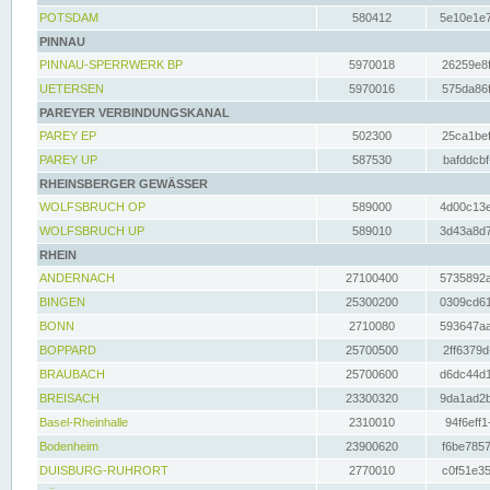
POTSDAM
580412
5e10e1e7
PINNAU
PINNAU-SPERRWERK BP
5970018
26259e8f
UETERSEN
5970016
575da86f
PAREYER VERBINDUNGSKANAL
PAREY EP
502300
25ca1bef
PAREY UP
587530
bafddcbf
RHEINSBERGER GEWÄSSER
WOLFSBRUCH OP
589000
4d00c13e
WOLFSBRUCH UP
589010
3d43a8d7
RHEIN
ANDERNACH
27100400
5735892a
BINGEN
25300200
0309cd61
BONN
2710080
593647aa
BOPPARD
25700500
2ff6379d
BRAUBACH
25700600
d6dc44d1
BREISACH
23300320
9da1ad2b
Basel-Rheinhalle
2310010
94f6eff1
Bodenheim
23900620
f6be7857
DUISBURG-RUHRORT
2770010
c0f51e35