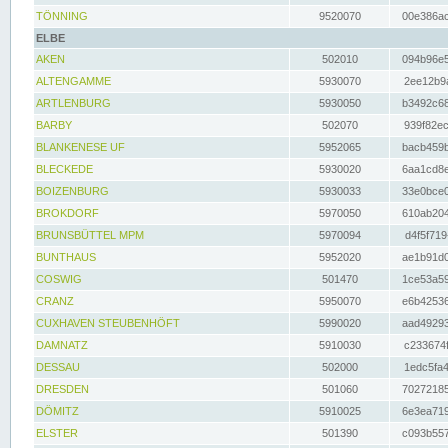
TÖNNING
9520070
00e386ac
ELBE
AKEN
502010
094b96e5
ALTENGAMME
5930070
2ee12b9a
ARTLENBURG
5930050
b3492c68
BARBY
502070
939f82ec
BLANKENESE UF
5952065
bacb459b
BLECKEDE
5930020
6aa1cd8e
BOIZENBURG
5930033
33e0bce0
BROKDORF
5970050
610ab204
BRUNSBÜTTEL MPM
5970094
d4f5f719
BUNTHAUS
5952020
ae1b91d0
COSWIG
501470
1ce53a59
CRANZ
5950070
e6b42536
CUXHAVEN STEUBENHÖFT
5990020
aad49293
DAMNATZ
5910030
c233674f
DESSAU
502000
1edc5fa4
DRESDEN
501060
70272185
DÖMITZ
5910025
6e3ea719
ELSTER
501390
c093b557