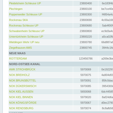
Pleidelsheim Schleuse UP
23800400
6e183f4b
Plochingen
23800100
be7ce40e
Poppenweiler Schleuse UP
23800300
f4854a4c
Rockenau SKA
23800690
4c00a166
Rockenau Schleuse UP
23800680
5ab4f00f
Schwabenheim Schleuse UP
23800800
ec9d3a4d
Untertürkheim Schleuse UP
23800220
a5ca02fb
Wieblingen Wehr UP neu
23800780
66d887a6
Ziegelhausen AMS
23800745
3944c1fd
NEUE MAAS
ROTTERDAM
123456786
a269e3be
NORD-OSTSEE-KANAL
AWK STROHBRÜCK
5970069
0e192297
NOK BREIHOLZ
5970075
4a904d59
NOK BRUNSBÜTTEL
5970091
85fc0dac
NOK DÜKERSWISCH
5970085
3954300d
NOK KIEL AUSSEN
5650068
6dc44585
NOK KIEL BINNEN
5979020
8af24d6a
NOK KÖNIGSFÖRDE
5970067
d0ec2790
NOK RENDSBURG
5970074
8c8afb56