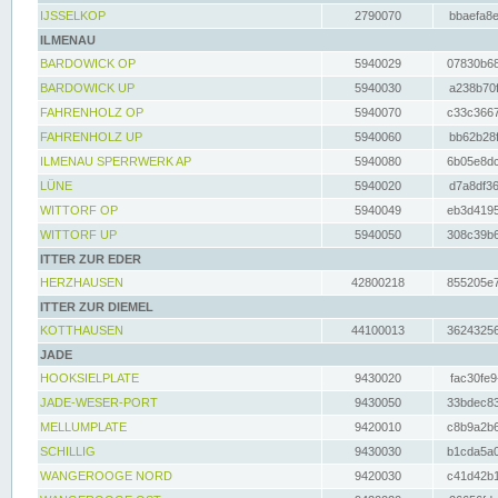
IJSSELKOP
2790070
bbaefa8e
ILMENAU
BARDOWICK OP
5940029
07830b68
BARDOWICK UP
5940030
a238b70f
FAHRENHOLZ OP
5940070
c33c3667
FAHRENHOLZ UP
5940060
bb62b28f
ILMENAU SPERRWERK AP
5940080
6b05e8dc
LÜNE
5940020
d7a8df36
WITTORF OP
5940049
eb3d4195
WITTORF UP
5940050
308c39b6
ITTER ZUR EDER
HERZHAUSEN
42800218
855205e7
ITTER ZUR DIEMEL
KOTTHAUSEN
44100013
36243256
JADE
HOOKSIELPLATE
9430020
fac30fe9
JADE-WESER-PORT
9430050
33bdec83
MELLUMPLATE
9420010
c8b9a2b6
SCHILLIG
9430030
b1cda5a0
WANGEROOGE NORD
9420030
c41d42b1