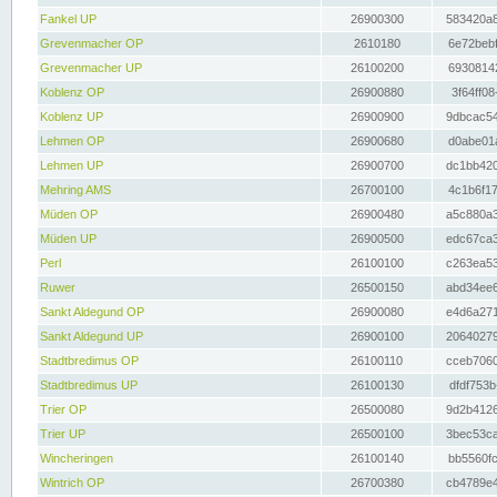
Fankel UP
26900300
583420a8
Grevenmacher OP
2610180
6e72bebf
Grevenmacher UP
26100200
69308142
Koblenz OP
26900880
3f64ff08
Koblenz UP
26900900
9dbcac54
Lehmen OP
26900680
d0abe01a
Lehmen UP
26900700
dc1bb420
Mehring AMS
26700100
4c1b6f17
Müden OP
26900480
a5c880a3
Müden UP
26900500
edc67ca3
Perl
26100100
c263ea53
Ruwer
26500150
abd34ee6
Sankt Aldegund OP
26900080
e4d6a271
Sankt Aldegund UP
26900100
20640279
Stadtbredimus OP
26100110
cceb7060
Stadtbredimus UP
26100130
dfdf753b
Trier OP
26500080
9d2b4126
Trier UP
26500100
3bec53ca
Wincheringen
26100140
bb5560fc
Wintrich OP
26700380
cb4789e4