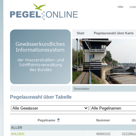
Hilfe
Link
Start
Pegelauswahl über Karte
Newsletter
Pegelauswahl über Tabelle
Pegelname
Nummer
UU
ALLER
AHLDEN
48900102
522286e2