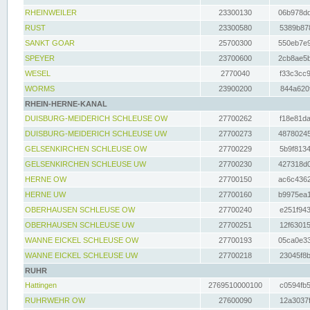
RHEINWEILER
23300130
06b978dd
RUST
23300580
5389b878
SANKT GOAR
25700300
550eb7e9
SPEYER
23700600
2cb8ae5b
WESEL
2770040
f33c3cc9
WORMS
23900200
844a620f
RHEIN-HERNE-KANAL
DUISBURG-MEIDERICH SCHLEUSE OW
27700262
f18e81da
DUISBURG-MEIDERICH SCHLEUSE UW
27700273
48780245
GELSENKIRCHEN SCHLEUSE OW
27700229
5b9f8134
GELSENKIRCHEN SCHLEUSE UW
27700230
427318d0
HERNE OW
27700150
ac6c4362
HERNE UW
27700160
b9975ea1
OBERHAUSEN SCHLEUSE OW
27700240
e251f943
OBERHAUSEN SCHLEUSE UW
27700251
12f63015
WANNE EICKEL SCHLEUSE OW
27700193
05ca0e33
WANNE EICKEL SCHLEUSE UW
27700218
23045f8b
RUHR
Hattingen
2769510000100
c0594fb5
RUHRWEHR OW
27600090
12a3037f