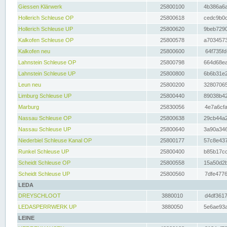
Giessen Klärwerk
25800100
4b386a6a
Hollerich Schleuse OP
25800618
cedc9b0c
Hollerich Schleuse UP
25800620
9beb7290
Kalkofen Schleuse OP
25800578
a7034573
Kalkofen neu
25800600
64f735fd
Lahnstein Schleuse OP
25800798
664d68ea
Lahnstein Schleuse UP
25800800
6b6b31e2
Leun neu
25800200
32807065
Limburg Schleuse UP
25800440
89038b42
Marburg
25830056
4e7a6cfa
Nassau Schleuse OP
25800638
29cb44a2
Nassau Schleuse UP
25800640
3a90a346
Niederbiel Schleuse Kanal OP
25800177
57c8e437
Runkel Schleuse UP
25800400
b85b17cc
Scheidt Schleuse OP
25800558
15a50d2b
Scheidt Schleuse UP
25800560
7dfe4776
LEDA
DREYSCHLOOT
3880010
d4df3617
LEDASPERRWERK UP
3880050
5e6ae93a
LEINE