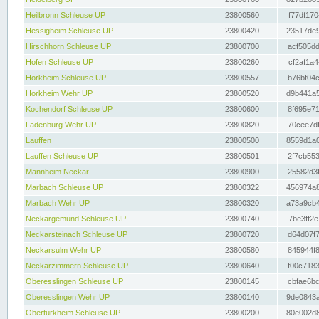
Heilbronn Schleuse UP
23800560
f77df170
Hessigheim Schleuse UP
23800420
23517de9
Hirschhorn Schleuse UP
23800700
acf505dd
Hofen Schleuse UP
23800260
cf2af1a4
Horkheim Schleuse UP
23800557
b76bf04c
Horkheim Wehr UP
23800520
d9b441a5
Kochendorf Schleuse UP
23800600
8f695e71
Ladenburg Wehr UP
23800820
70cee7df
Lauffen
23800500
8559d1a0
Lauffen Schleuse UP
23800501
2f7cb553
Mannheim Neckar
23800900
25582d3f
Marbach Schleuse UP
23800322
456974a8
Marbach Wehr UP
23800320
a73a9cb4
Neckargemünd Schleuse UP
23800740
7be3ff2e
Neckarsteinach Schleuse UP
23800720
d64d07f7
Neckarsulm Wehr UP
23800580
845944f8
Neckarzimmern Schleuse UP
23800640
f00c7183
Oberesslingen Schleuse UP
23800145
cbfae6bc
Oberesslingen Wehr UP
23800140
9de0843a
Obertürkheim Schleuse UP
23800200
80e002d8