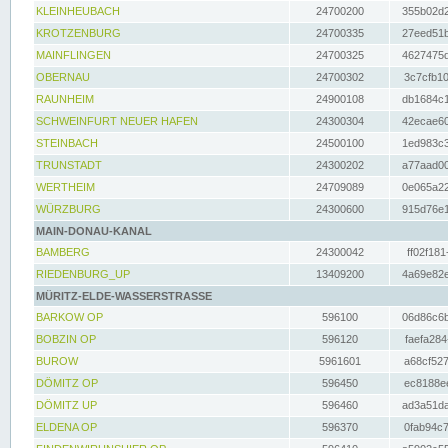
KLEINHEUBACH
24700200
355b02d2
KROTZENBURG
24700335
27eed51b
MAINFLINGEN
24700325
4627475d
OBERNAU
24700302
3c7cfb10
RAUNHEIM
24900108
db1684c1
SCHWEINFURT NEUER HAFEN
24300304
42ecae60
STEINBACH
24500100
1ed983c3
TRUNSTADT
24300202
a77aad00
WERTHEIM
24709089
0e065a22
WÜRZBURG
24300600
915d76e1
MAIN-DONAU-KANAL
BAMBERG
24300042
ff02f181
RIEDENBURG_UP
13409200
4a69e82e
MÜRITZ-ELDE-WASSERSTRASSE
BARKOW OP
596100
06d86c6b
BOBZIN OP
596120
faefa284
BUROW
5961601
a68cf527
DÖMITZ OP
596450
ec8188ee
DÖMITZ UP
596460
ad3a51da
ELDENA OP
596370
0fab94c7