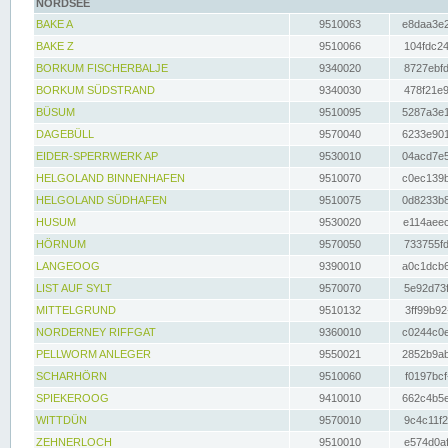
NORDSEE
BAKE A
9510063
e8daa3e2
BAKE Z
9510066
104fdc24
BORKUM FISCHERBALJE
9340020
8727ebfd
BORKUM SÜDSTRAND
9340030
478f21e9
BÜSUM
9510095
5287a3e1
DAGEBÜLL
9570040
6233e901
EIDER-SPERRWERK AP
9530010
04acd7e5
HELGOLAND BINNENHAFEN
9510070
c0ec139b
HELGOLAND SÜDHAFEN
9510075
0d8233b8
HUSUM
9530020
e114aeec
HÖRNUM
9570050
733755fd
LANGEOOG
9390010
a0c1dcb6
LIST AUF SYLT
9570070
5e92d73f
MITTELGRUND
9510132
3ff99b92
NORDERNEY RIFFGAT
9360010
c0244c0e
PELLWORM ANLEGER
9550021
2852b9ab
SCHARHÖRN
9510060
f0197bcf
SPIEKEROOG
9410010
662c4b5e
WITTDÜN
9570010
9c4c11f2
ZEHNERLOCH
9510010
e574d0af