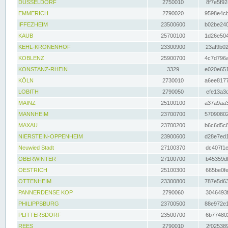
DÜSSELDORF
2750010
8f7e5f92
EMMERICH
2790020
9598e4cb
IFFEZHEIM
23500600
b02be240
KAUB
25700100
1d26e504
KEHL-KRONENHOF
23300900
23af9b02
KOBLENZ
25900700
4c7d796a
KONSTANZ-RHEIN
3329
e020e651
KÖLN
2730010
a6ee8177
LOBITH
2790050
efe13a3d
MAINZ
25100100
a37a9aa3
MANNHEIM
23700700
57090802
MAXAU
23700200
b6c6d5c8
NIERSTEIN-OPPENHEIM
23900600
d28e7ed1
Neuwied Stadt
27100370
dc407f1e
OBERWINTER
27100700
b45359df
OESTRICH
25100300
665be0fe
OTTENHEIM
23300800
787e5d63
PANNERDENSE KOP
2790060
3046493f
PHILIPPSBURG
23700500
88e972e1
PLITTERSDORF
23500700
6b774802
REES
2790010
2f025389