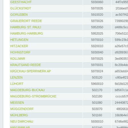
GEESTHACHT
5930060
44f7e955
GLÜCKSTADT
5970035
1f1bbed7
GORLEBEN
5910020
ac507f42
GRAUERORT REEDE
5970026
7398029b
HAMBURG ST. PAULI
5952050
d488c5cc
HAMBURG-HARBURG
5952025
706e5110
HETLINGEN
5970010
599c23b1
HITZACKER
5920010
a26e57c9
HOHNSTORF
5930040
d9289367
KOLLMAR
5970025
3ed90357
KRAUTSAND REEDE
5970031
8c20b4dc
KRÜCKAU-SPERRWERK AP
5970024
a653eb04
LENZEN
503120
c80a4f21
LÜHORT
5960010
8d18d129
MAGDEBURG-BUCKAU
502170
b8567c1e
MAGDEBURG-STROMBRÜCKE
502180
ccccb57f
MEISSEN
501080
24440872
MÜGGENDORF
503070
48f2661f
MÜHLBERG
501160
16b9b4e7
NEU DARCHAU
5930010
67d6e882
NIEGRIPP AP
502240
3adf88fd