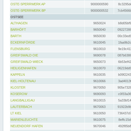
OSTE-SPERRWERK AP
9000000590
8c3295dc
OSTE-SPERRWERK BP
9000000532
7cb4566b
OSTSEE
ALTHAGEN
9650024
b8d05bf9
BARHÖFT
9650040
09227288
BARTH
9650030
00c33ed9
ECKERNFÖRDE
9610045
1faa9b2c
FLENSBURG
9610010
9e19c411
GREIFSWALD OIE
9690078
087b6386
GREIFSWALD-WIECK
9650073
6b53ef42
HEILIGENHAFEN
9610070
06219dd9
KAPPELN
9610035
b09f2243
KIEL-HOLTENAU
9610066
3ad4013f
KLOSTER
9670050
905e7328
KOSEROW
9690093
c0f33a36
LANGBALLIGAU
9610015
5a33bf14
LAUTERBACH
9670063
91922b9b
LT KIEL
9610050
736437d7
MARIENLEUCHTE
9610075
8effc15d
NEUENDORF HAFEN
9670046
492f85b8