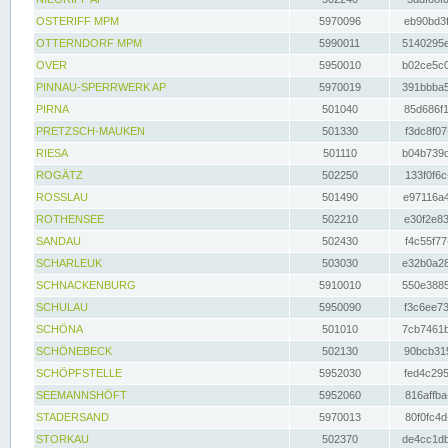
OSTERIFF MPM
5970096
eb90bd3f
OTTERNDORF MPM
5990011
5140295e
OVER
5950010
b02ce5c0
PINNAU-SPERRWERK AP
5970019
391bbba5
PIRNA
501040
85d686f1
PRETZSCH-MAUKEN
501330
f3dc8f07
RIESA
501110
b04b739d
ROGÄTZ
502250
133f0f6c
ROSSLAU
501490
e97116a4
ROTHENSEE
502210
e30f2e83
SANDAU
502430
f4c55f77
SCHARLEUK
503030
e32b0a28
SCHNACKENBURG
5910010
550e3885
SCHULAU
5950090
f3c6ee73
SCHÖNA
501010
7cb7461b
SCHÖNEBECK
502130
90bcb315
SCHÖPFSTELLE
5952030
fed4c295
SEEMANNSHÖFT
5952060
816affba
STADERSAND
5970013
80f0fc4d
STORKAU
502370
de4cc1db