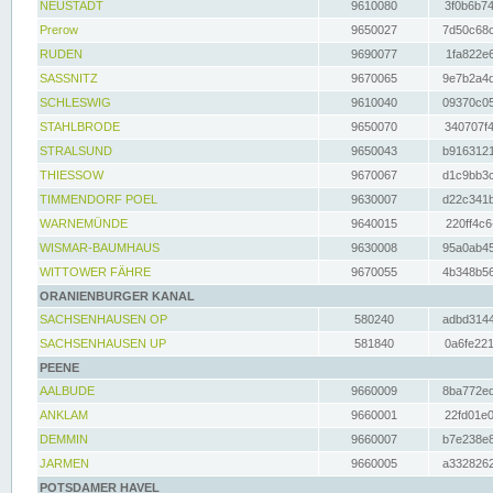
NEUSTADT
9610080
3f0b6b74
Prerow
9650027
7d50c68c
RUDEN
9690077
1fa822e6
SASSNITZ
9670065
9e7b2a4d
SCHLESWIG
9610040
09370c05
STAHLBRODE
9650070
340707f4
STRALSUND
9650043
b9163121
THIESSOW
9670067
d1c9bb3c
TIMMENDORF POEL
9630007
d22c341b
WARNEMÜNDE
9640015
220ff4c6
WISMAR-BAUMHAUS
9630008
95a0ab45
WITTOWER FÄHRE
9670055
4b348b56
ORANIENBURGER KANAL
SACHSENHAUSEN OP
580240
adbd3144
SACHSENHAUSEN UP
581840
0a6fe221
PEENE
AALBUDE
9660009
8ba772ed
ANKLAM
9660001
22fd01e0
DEMMIN
9660007
b7e238e8
JARMEN
9660005
a3328262
POTSDAMER HAVEL