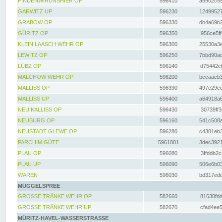
FINDENWIRUNSHIER OP
596410
a5902c55
GARWITZ UP
596230
12499527
GRABOW OP
596330
db4a69b2
GÜRITZ OP
596350
956ce5ff
KLEIN LAASCH WEHR OP
596300
25530a3e
LEWITZ OP
596250
7bbd90ad
LÜBZ OP
596140
d75442cf
MALCHOW WEHR OP
596200
bccaacb3
MALLISS OP
596390
497c29ee
MALLISS UP
596400
a64918a6
NEU KALLISS OP
596430
30739ff3
NEUBURG OP
596160
541c508a
NEUSTADT GLEWE OP
596280
c4381eb3
PARCHIM GÜTE
5961801
3dec3921
PLAU OP
596080
3ffddb2c
PLAU UP
596090
506e6b03
WAREN
596030
bd317edd
MÜGGELSPREE
GROSSE TRÄNKE WEHR OP
582660
81630fdd
GROSSE TRÄNKE WEHR UP
582670
cfad4ee5
MÜRITZ-HAVEL-WASSERSTRASSE