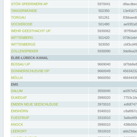
STÖR-SPERRWERK AP
5970041
d9acdbec
TANGERMÜNDE
502350
13e91b77
TORGAU
501261
83bbaedb
VOCKERODE
501480
ae93f2a5
WEHR GEESTHACHT UP
5930062
0f7f58a8
WITTENBERG
501420
070b1eb4
WITTENBERGE
503050
cbf3cd49
ZOLLENSPIEKER
5930090
3de8ea26
ELBE-LÜBECK-KANAL
BÜSSAU UP
9669040
bf7bb8e8
DONNERSCHLEUSE OP
9660049
45634232
MÖLLN
9660050
46644438
EMS
DALUM
3550040
ad357e52
DUKEGAT
3990020
7753c1fa
EMDEN NEUE SEESCHLEUSE
3970010
edfdf747
EMSHÖRN
9340010
c8af067c
FUESTRUP
3310010
3a8ed45f
KNOCK
3990010
438b565e
LEERORT
3910010
abb23dad