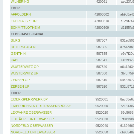
WILHERING
420061
aec23fd6
EDER
AFFOLDERN
42800502
ab9d5a42
EDERTALSPERRE
42800310
c6e9f744
SCHMITTLOTHEIM
42800309
d2155fa6
ELBE-HAVEL-KANAL
BURG
587507
831ad501
DETERSHAGEN
587505
a7b1eda9
GENTHIN
587535
e9e7f20c
KADE
587541
e4f29379
WUSTERWITZ OP
587540
c6a12d34
WUSTERWITZ UP
587550
3bfcf759
ZERBEN OP
587510
64c37072
ZERBEN UP
587520
532d8718
EIDER
EIDER-SPERRWERK BP
9520081
8ac85e6c
FRIEDRICHSTADT STRASSENBRÜCKE
9520060
721313e7
LEXFÄHRE OBERWASSER
9520020
86c5688f
LEXFÄHRE UNTERWASSER
9520030
7f01fbd8
NORDFELD OBERWASSER
9520040
61394669
NORDFELD UNTERWASSER
9520050
cb93548e