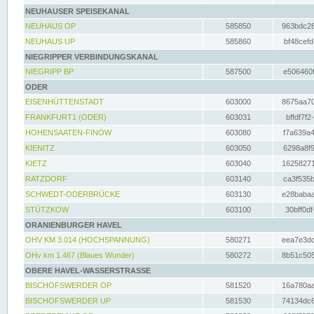
NEUHAUSER SPEISEKANAL
NEUHAUS OP
585850
963bdc26
NEUHAUS UP
585860
bf48cefd
NIEGRIPPER VERBINDUNGSKANAL
NIEGRIPP BP
587500
e506460f
ODER
EISENHÜTTENSTADT
603000
8675aa70
FRANKFURT1 (ODER)
603031
bffdf7f2
HOHENSAATEN-FINOW
603080
f7a639a4
KIENITZ
603050
6298a8f9
KIETZ
603040
16258271
RATZDORF
603140
ca3f535b
SCHWEDT-ODERBRÜCKE
603130
e28babaa
STÜTZKOW
603100
30bff0df
ORANIENBURGER HAVEL
OHV KM 3.014 (HOCHSPANNUNG)
580271
eea7e3dc
OHv km 1.467 (Blaues Wunder)
580272
8b51c505
OBERE HAVEL-WASSERSTRASSE
BISCHOFSWERDER OP
581520
16a780aa
BISCHOFSWERDER UP
581530
74134dc6