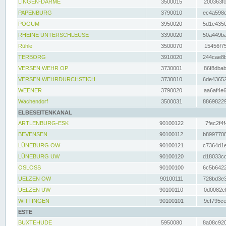
LINGEN-DARME
3500015
200363fc
PAPENBURG
3790010
ec4a598d
POGUM
3950020
5d1e4350
RHEINE UNTERSCHLEUSE
3390020
50a449ba
Rühle
3500070
15456f75
TERBORG
3910020
244cae8b
VERSEN WEHR OP
3730001
86f8dbab
VERSEN WEHRDURCHSTICH
3730010
6de43652
WEENER
3790020
aa6af4e6
Wachendorf
3500031
88698229
ELBESEITENKANAL
ARTLENBURG-ESK
90100122
7fec2f4f
BEVENSEN
90100112
b8997708
LÜNEBURG OW
90100121
c7364d1e
LÜNEBURG UW
90100120
d18033cd
OSLOSS
90100100
6c5b6422
UELZEN OW
90100111
728bd3e3
UELZEN UW
90100110
0d0082cf
WITTINGEN
90100101
9cf795ce
ESTE
BUXTEHUDE
5950080
8a08c920