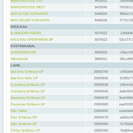
WANGEROOGE OST
9420020
26656fda
WANGEROOGE WEST
9420040
70039212
WHV ALTER VORHAFEN
9440020
f85bd17b
WHV NEUER VORHAFEN
9440030
f77317d9
KRÜCKAU
ELMSHORN HAFEN
5970022
136febf6
KRÜCKAU-SPERRWERK BP
5970023
53c277c3
KÜSTENKANAL
HUNDSMÜHLEN
4960020
cf6ac249
Hilkenbrook
3800010
58ccd6f0
LAHN
Bad Ems Schleuse UP
25800700
c005afb9
Bad Ems Wehr OP
25800690
f2295e77
Cramberg Schleuse OP
25800538
24fe419b
Cramberg Schleuse UP
25800540
3abb36d1
Dausenau Schleuse OP
25800678
9ceb358c
Dausenau Schleuse UP
25800680
eae91991
Diez Hafen
25800500
eadedeb6
Diez Schleuse OP
25800478
ea62ec5f
Diez Schleuse UP
25800480
31750a0f
Fürfurt Schleuse UP
25800300
34af0fca