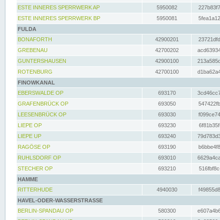
ESTE INNERES SPERRWERK AP
5950082
227b83f7
ESTE INNERES SPERRWERK BP
5950081
5fea1a12
FULDA
BONAFORTH
42900201
23721dfd
GREBENAU
42700202
acd63934
GUNTERSHAUSEN
42900100
213a585d
ROTENBURG
42700100
d1ba62a4
FINOWKANAL
EBERSWALDE OP
693170
3cd46cc7
GRAFENBRÜCK OP
693050
547422fb
LEESENBRÜCK OP
693030
f099ce74
LIEPE OP
693230
6f81b35f
LIEPE UP
693240
79d783d3
RAGÖSE OP
693190
b6bbe4f8
RUHLSDORF OP
693010
6629a4ca
STECHER OP
693210
516fbf8c
HAMME
RITTERHUDE
4940030
f49855d8
HAVEL-ODER-WASSERSTRASSE
BERLIN-SPANDAU OP
580300
e607a4b6