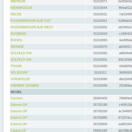
MEHRUM
31010071
be05603a
NIENBRÜGGE
31010044
864a8111
RECKE
31010011
7af19499
RODENBERGER AUE-OST
31010051
6288de60
RODENBERGER AUE-WEST
31010052
eb24b5a3
RUSBEND
31010043
c1f06401
RÜHEN
31010093
4ed5f6da
SEHNDE
31010070
ab0d9117
SÜLFELD OW
31010092
a8604e8f
SÜLFELD UW
31010091
892183d6
THUNE
31010080
42b865fb
VELSDORF
3101012
36f80081
VORSFELDE
31010090
dbb2bb9f
WARBER GRABEN
31010040
2f1080ba
MOSEL
Cochem
26900400
768df4e9
Detzem OP
26700180
c40912fd
Detzem UP
26700200
dc344605
Enkirch OP
26700880
87207dcd
Enkirch UP
26700900
ee861944
Fankel OP
26900280
68198b48