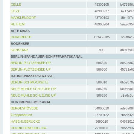
CELLE
48300105
b475386c
EITZE
48900237
47174d8f
MARKLENDORF
48700103
8b4f9f7c
RETHEM
48900204
5aaed954
ALTE MAAS
DORDRECHT
123456785
6c6f84c2
BODENSEE
KONSTANZ
906
aa9179c1
BERLIN-SPANDAUER-SCHIFFFAHRTSKANAL
BERLIN-PLÖTZENSEE OP
586640
ee52ce62
BERLIN-PLÖTZENSEE UP
586650
45721a68
DAHME-WASSERSTRASSE
BERLIN-SCHMÖCKWITZ
586810
6b595707
NEUE MÜHLE SCHLEUSE OP
586270
0e0dbcc9
NEUE MÜHLE SCHLEUSE UP
586280
c9a6c3bf
DORTMUND-EMS-KANAL
BERGESHÖVEDE
34000010
ade3a084
Groppenbruch
27700122
7bbdb421
HASEHUBBRÜCKE
3690010
04572010
HENRICHENBURG OW
27700111
70bee932