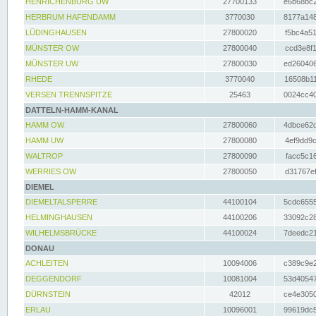
HENRICHENBURG UW
27700133
e6b68bc2
HERBRUM HAFENDAMM
3770030
8177a148
LÜDINGHAUSEN
27800020
f5bc4a51
MÜNSTER OW
27800040
ccd3e8f1
MÜNSTER UW
27800030
ed260406
RHEDE
3770040
16508b11
VERSEN TRENNSPITZE
25463
0024cc40
DATTELN-HAMM-KANAL
HAMM OW
27800060
4dbce62d
HAMM UW
27800080
4ef9dd9c
WALTROP
27800090
facc5c16
WERRIES OW
27800050
d31767ef
DIEMEL
DIEMELTALSPERRE
44100104
5cdc6555
HELMINGHAUSEN
44100206
33092c28
WILHELMSBRÜCKE
44100024
7deedc21
DONAU
ACHLEITEN
10094006
c389c9e2
DEGGENDORF
10081004
53d40547
DÜRNSTEIN
42012
ce4e3050
ERLAU
10096001
99619dc5