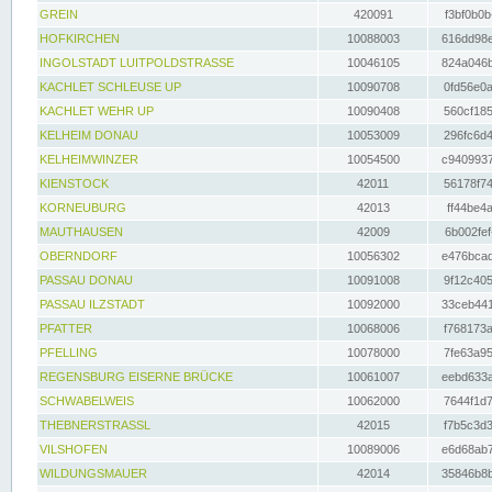
GREIN
420091
f3bf0b0b
HOFKIRCHEN
10088003
616dd98e
INGOLSTADT LUITPOLDSTRASSE
10046105
824a046b
KACHLET SCHLEUSE UP
10090708
0fd56e0a
KACHLET WEHR UP
10090408
560cf185
KELHEIM DONAU
10053009
296fc6d4
KELHEIMWINZER
10054500
c9409937
KIENSTOCK
42011
56178f74
KORNEUBURG
42013
ff44be4a
MAUTHAUSEN
42009
6b002fef
OBERNDORF
10056302
e476bcad
PASSAU DONAU
10091008
9f12c405
PASSAU ILZSTADT
10092000
33ceb441
PFATTER
10068006
f768173a
PFELLING
10078000
7fe63a95
REGENSBURG EISERNE BRÜCKE
10061007
eebd633a
SCHWABELWEIS
10062000
7644f1d7
THEBNERSTRASSL
42015
f7b5c3d3
VILSHOFEN
10089006
e6d68ab7
WILDUNGSMAUER
42014
35846b8b