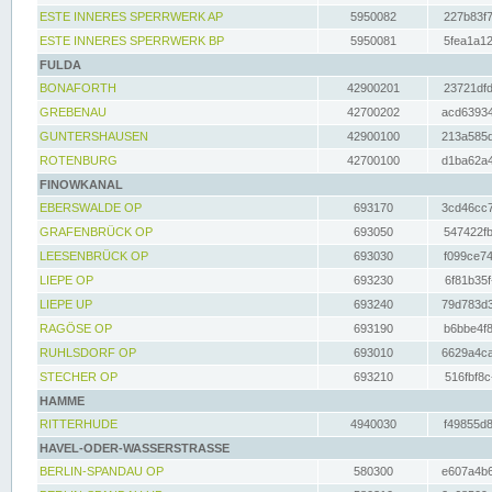
ESTE INNERES SPERRWERK AP
5950082
227b83f7
ESTE INNERES SPERRWERK BP
5950081
5fea1a12
FULDA
BONAFORTH
42900201
23721dfd
GREBENAU
42700202
acd63934
GUNTERSHAUSEN
42900100
213a585d
ROTENBURG
42700100
d1ba62a4
FINOWKANAL
EBERSWALDE OP
693170
3cd46cc7
GRAFENBRÜCK OP
693050
547422fb
LEESENBRÜCK OP
693030
f099ce74
LIEPE OP
693230
6f81b35f
LIEPE UP
693240
79d783d3
RAGÖSE OP
693190
b6bbe4f8
RUHLSDORF OP
693010
6629a4ca
STECHER OP
693210
516fbf8c
HAMME
RITTERHUDE
4940030
f49855d8
HAVEL-ODER-WASSERSTRASSE
BERLIN-SPANDAU OP
580300
e607a4b6