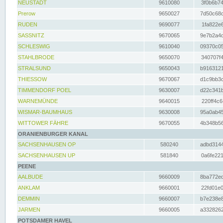
NEUSTADT
9610080
3f0b6b74
Prerow
9650027
7d50c68c
RUDEN
9690077
1fa822e6
SASSNITZ
9670065
9e7b2a4d
SCHLESWIG
9610040
09370c05
STAHLBRODE
9650070
340707f4
STRALSUND
9650043
b9163121
THIESSOW
9670067
d1c9bb3c
TIMMENDORF POEL
9630007
d22c341b
WARNEMÜNDE
9640015
220ff4c6
WISMAR-BAUMHAUS
9630008
95a0ab45
WITTOWER FÄHRE
9670055
4b348b56
ORANIENBURGER KANAL
SACHSENHAUSEN OP
580240
adbd3144
SACHSENHAUSEN UP
581840
0a6fe221
PEENE
AALBUDE
9660009
8ba772ed
ANKLAM
9660001
22fd01e0
DEMMIN
9660007
b7e238e8
JARMEN
9660005
a3328262
POTSDAMER HAVEL