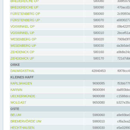
BREDEREICHE OP
580080
308f5979
BREDEREICHE UP
580090
470acd2a
FÜRSTENBERG OP
580060
2c95f83d
FÜRSTENBERG UP
580070
a5830277
VOßWINKEL OP
580000
09b422f7
VOßWINKEL UP
580010
2bcef51a
WESENBERG OP
580020
7909d3f7
WESENBERG UP
580030
da3b5de9
ZEHDENICK OP
580160
a9b8e24c
ZEHDENICK UP
580170
721d7dbf
ORKE
DALWIGKSTHAL
42840453
f0f78cc4
KLEINES HAFF
KARLSHAGEN
9690085
f53bb77f
KARNIN
9690084
da893bbd
UECKERMÜNDE
9690088
c1588dcc
WOLGAST
9650080
b327e35c
OSTE
BELUM
5980060
a9e93be0
BREMERVÖRDE UW
5980010
cf8a3ea2
HECHTHAUSEN
5980030
e5e02890