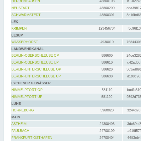
HERRENHAUSEN
48800108
8134af78
NEUSTADT
48800200
dda39817
SCHWARMSTEDT
48800301
8e16bd66
LEK
KRIMPEN
123456784
f5c96f13
LESUM
WASSERHORST
4930010
76844306
LANDWEHRKANAL
BERLIN-OBERSCHLEUSE OP
586600
24ce3282
BERLIN-OBERSCHLEUSE UP
586610
c42ad3df
BERLIN-UNTERSCHLEUSE OP
586620
503ad891
BERLIN-UNTERSCHLEUSE UP
586630
d198c901
LYCHENER GEWÄSSER
HIMMELPFORT OP
581110
bcdfa310
HIMMELPFORT UP
581120
9592d736
LÜHE
HORNEBURG
5960020
3244d787
MAIN
ASTHEIM
24300406
3de69bf8
FAULBACH
24700109
a919f57f
FRANKFURT OSTHAFEN
24700404
66ff3eb4