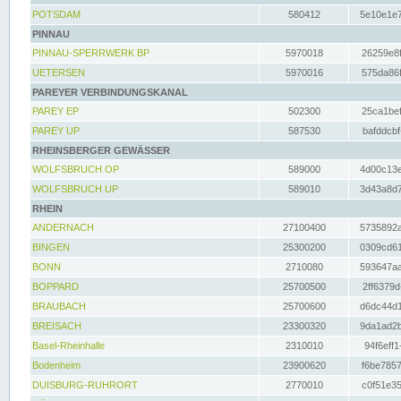
POTSDAM
580412
5e10e1e7
PINNAU
PINNAU-SPERRWERK BP
5970018
26259e8f
UETERSEN
5970016
575da86f
PAREYER VERBINDUNGSKANAL
PAREY EP
502300
25ca1bef
PAREY UP
587530
bafddcbf
RHEINSBERGER GEWÄSSER
WOLFSBRUCH OP
589000
4d00c13e
WOLFSBRUCH UP
589010
3d43a8d7
RHEIN
ANDERNACH
27100400
5735892a
BINGEN
25300200
0309cd61
BONN
2710080
593647aa
BOPPARD
25700500
2ff6379d
BRAUBACH
25700600
d6dc44d1
BREISACH
23300320
9da1ad2b
Basel-Rheinhalle
2310010
94f6eff1
Bodenheim
23900620
f6be7857
DUISBURG-RUHRORT
2770010
c0f51e35