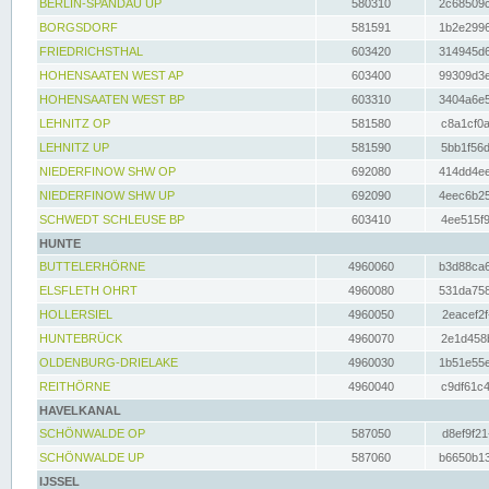
BERLIN-SPANDAU UP
580310
2c68509c
BORGSDORF
581591
1b2e2996
FRIEDRICHSTHAL
603420
314945d6
HOHENSAATEN WEST AP
603400
99309d3e
HOHENSAATEN WEST BP
603310
3404a6e5
LEHNITZ OP
581580
c8a1cf0a
LEHNITZ UP
581590
5bb1f56d
NIEDERFINOW SHW OP
692080
414dd4ee
NIEDERFINOW SHW UP
692090
4eec6b25
SCHWEDT SCHLEUSE BP
603410
4ee515f9
HUNTE
BUTTELERHÖRNE
4960060
b3d88ca6
ELSFLETH OHRT
4960080
531da758
HOLLERSIEL
4960050
2eacef2f
HUNTEBRÜCK
4960070
2e1d458b
OLDENBURG-DRIELAKE
4960030
1b51e55e
REITHÖRNE
4960040
c9df61c4
HAVELKANAL
SCHÖNWALDE OP
587050
d8ef9f21
SCHÖNWALDE UP
587060
b6650b13
IJSSEL