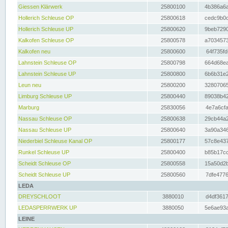
Giessen Klärwerk
25800100
4b386a6a
Hollerich Schleuse OP
25800618
cedc9b0c
Hollerich Schleuse UP
25800620
9beb7290
Kalkofen Schleuse OP
25800578
a7034573
Kalkofen neu
25800600
64f735fd
Lahnstein Schleuse OP
25800798
664d68ea
Lahnstein Schleuse UP
25800800
6b6b31e2
Leun neu
25800200
32807065
Limburg Schleuse UP
25800440
89038b42
Marburg
25830056
4e7a6cfa
Nassau Schleuse OP
25800638
29cb44a2
Nassau Schleuse UP
25800640
3a90a346
Niederbiel Schleuse Kanal OP
25800177
57c8e437
Runkel Schleuse UP
25800400
b85b17cc
Scheidt Schleuse OP
25800558
15a50d2b
Scheidt Schleuse UP
25800560
7dfe4776
LEDA
DREYSCHLOOT
3880010
d4df3617
LEDASPERRWERK UP
3880050
5e6ae93a
LEINE