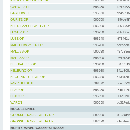
FINDENWIRUNSHIER OP
596410
a5902c55
GARWITZ UP
596230
12499527
GRABOW OP
596330
db4a69b2
GÜRITZ OP
596350
956ce5ff
KLEIN LAASCH WEHR OP
596300
25530a3e
LEWITZ OP
596250
7bbd90ad
LÜBZ OP
596140
d75442cf
MALCHOW WEHR OP
596200
bccaacb3
MALLISS OP
596390
497c29ee
MALLISS UP
596400
a64918a6
NEU KALLISS OP
596430
30739ff3
NEUBURG OP
596160
541c508a
NEUSTADT GLEWE OP
596280
c4381eb3
PARCHIM GÜTE
5961801
3dec3921
PLAU OP
596080
3ffddb2c
PLAU UP
596090
506e6b03
WAREN
596030
bd317edd
MÜGGELSPREE
GROSSE TRÄNKE WEHR OP
582660
81630fdd
GROSSE TRÄNKE WEHR UP
582670
cfad4ee5
MÜRITZ-HAVEL-WASSERSTRASSE