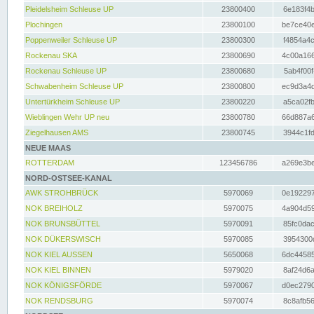
Pleidelsheim Schleuse UP
23800400
6e183f4b
Plochingen
23800100
be7ce40e
Poppenweiler Schleuse UP
23800300
f4854a4c
Rockenau SKA
23800690
4c00a166
Rockenau Schleuse UP
23800680
5ab4f00f
Schwabenheim Schleuse UP
23800800
ec9d3a4d
Untertürkheim Schleuse UP
23800220
a5ca02fb
Wieblingen Wehr UP neu
23800780
66d887a6
Ziegelhausen AMS
23800745
3944c1fd
NEUE MAAS
ROTTERDAM
123456786
a269e3be
NORD-OSTSEE-KANAL
AWK STROHBRÜCK
5970069
0e192297
NOK BREIHOLZ
5970075
4a904d59
NOK BRUNSBÜTTEL
5970091
85fc0dac
NOK DÜKERSWISCH
5970085
3954300d
NOK KIEL AUSSEN
5650068
6dc44585
NOK KIEL BINNEN
5979020
8af24d6a
NOK KÖNIGSFÖRDE
5970067
d0ec2790
NOK RENDSBURG
5970074
8c8afb56