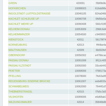
GREIN
420091
f3bf0b0b
HOFKIRCHEN
10088003
616dd98e
INGOLSTADT LUITPOLDSTRASSE
10046105
824a046b
KACHLET SCHLEUSE UP
10090708
0fd56e0a
KACHLET WEHR UP
10090408
560cf185
KELHEIM DONAU
10053009
296fc6d4
KELHEIMWINZER
10054500
c9409937
KIENSTOCK
42011
56178f74
KORNEUBURG
42013
ff44be4a
MAUTHAUSEN
42009
6b002fef
OBERNDORF
10056302
e476bcad
PASSAU DONAU
10091008
9f12c405
PASSAU ILZSTADT
10092000
33ceb441
PFATTER
10068006
f768173a
PFELLING
10078000
7fe63a95
REGENSBURG EISERNE BRÜCKE
10061007
eebd633a
SCHWABELWEIS
10062000
7644f1d7
THEBNERSTRASSL
42015
f7b5c3d3
VILSHOFEN
10089006
e6d68ab7
WILDUNGSMAUER
42014
35846b8b