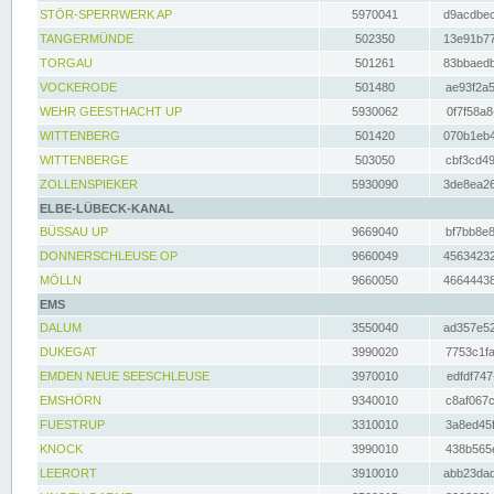
STÖR-SPERRWERK AP
5970041
d9acdbec
TANGERMÜNDE
502350
13e91b77
TORGAU
501261
83bbaedb
VOCKERODE
501480
ae93f2a5
WEHR GEESTHACHT UP
5930062
0f7f58a8
WITTENBERG
501420
070b1eb4
WITTENBERGE
503050
cbf3cd49
ZOLLENSPIEKER
5930090
3de8ea26
ELBE-LÜBECK-KANAL
BÜSSAU UP
9669040
bf7bb8e8
DONNERSCHLEUSE OP
9660049
45634232
MÖLLN
9660050
46644438
EMS
DALUM
3550040
ad357e52
DUKEGAT
3990020
7753c1fa
EMDEN NEUE SEESCHLEUSE
3970010
edfdf747
EMSHÖRN
9340010
c8af067c
FUESTRUP
3310010
3a8ed45f
KNOCK
3990010
438b565e
LEERORT
3910010
abb23dad