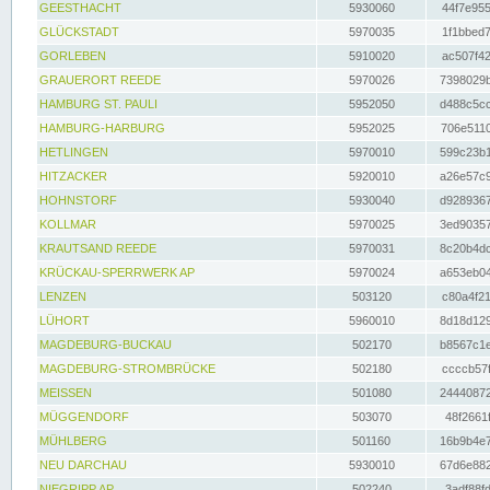
GEESTHACHT
5930060
44f7e955
GLÜCKSTADT
5970035
1f1bbed7
GORLEBEN
5910020
ac507f42
GRAUERORT REEDE
5970026
7398029b
HAMBURG ST. PAULI
5952050
d488c5cc
HAMBURG-HARBURG
5952025
706e5110
HETLINGEN
5970010
599c23b1
HITZACKER
5920010
a26e57c9
HOHNSTORF
5930040
d9289367
KOLLMAR
5970025
3ed90357
KRAUTSAND REEDE
5970031
8c20b4dc
KRÜCKAU-SPERRWERK AP
5970024
a653eb04
LENZEN
503120
c80a4f21
LÜHORT
5960010
8d18d129
MAGDEBURG-BUCKAU
502170
b8567c1e
MAGDEBURG-STROMBRÜCKE
502180
ccccb57f
MEISSEN
501080
24440872
MÜGGENDORF
503070
48f2661f
MÜHLBERG
501160
16b9b4e7
NEU DARCHAU
5930010
67d6e882
NIEGRIPP AP
502240
3adf88fd