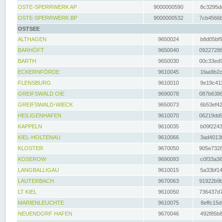
OSTE-SPERRWERK AP
9000000590
8c3295dc
OSTE-SPERRWERK BP
9000000532
7cb4566b
OSTSEE
ALTHAGEN
9650024
b8d05bf9
BARHÖFT
9650040
09227288
BARTH
9650030
00c33ed9
ECKERNFÖRDE
9610045
1faa9b2c
FLENSBURG
9610010
9e19c411
GREIFSWALD OIE
9690078
087b6386
GREIFSWALD-WIECK
9650073
6b53ef42
HEILIGENHAFEN
9610070
06219dd9
KAPPELN
9610035
b09f2243
KIEL-HOLTENAU
9610066
3ad4013f
KLOSTER
9670050
905e7328
KOSEROW
9690093
c0f33a36
LANGBALLIGAU
9610015
5a33bf14
LAUTERBACH
9670063
91922b9b
LT KIEL
9610050
736437d7
MARIENLEUCHTE
9610075
8effc15d
NEUENDORF HAFEN
9670046
492f85b8