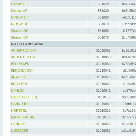
Diemitz OP
581020
d6426c42
Diemitz UP
581030
6b3b55e2
MIROW OP
581000
ab13c115
MIROW UP
581010
19cc3b9a
Strasen OP
581060
117877ec
Strasen UP
581070
2cc40997
MITTELLANDKANAL
ANDERTEN OW
31010061
bc20d819
ANDERTEN UW
31010060
dd41a7d6
BAD ESSEN
31010030
6760b547
BERENBUSCH
31010042
d2c8f60e
BRAMSCHE
31010020
bec8a6a5
BROXTEN
31010032
1125a391
HAHLEN
31010041
ac970eb0
HALDENSLEBEN
3101013
90d92801
HANN. LIST
31010062
27dfd137
HÖRSTEL
31010010
6c7c180f
KANALBRÜCKE
3101018
32b997c2
LOHNDE
31010050
516c4814
LÜBBECKE
31010031
c2aa9164