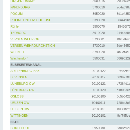
LINGEN-DARME
3500015
200363fc
PAPENBURG
3790010
ec4a598d
POGUM
3950020
5d1e4350
RHEINE UNTERSCHLEUSE
3390020
50a449ba
Rühle
3500070
15456f75
TERBORG
3910020
244cae8b
VERSEN WEHR OP
3730001
86f8dbab
VERSEN WEHRDURCHSTICH
3730010
6de43652
WEENER
3790020
aa6af4e6
Wachendorf
3500031
88698229
ELBESEITENKANAL
ARTLENBURG-ESK
90100122
7fec2f4f
BEVENSEN
90100112
b8997708
LÜNEBURG OW
90100121
c7364d1e
LÜNEBURG UW
90100120
d18033cd
OSLOSS
90100100
6c5b6422
UELZEN OW
90100111
728bd3e3
UELZEN UW
90100110
0d0082cf
WITTINGEN
90100101
9cf795ce
ESTE
BUXTEHUDE
5950080
8a08c920