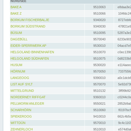
NORDSEE
BAKE A
9510063
e8daa3e2
BAKE Z
9510066
104fdc24
BORKUM FISCHERBALJE
9340020
8727ebfd
BORKUM SÜDSTRAND
9340030
478f21e9
BÜSUM
9510095
5287a3e1
DAGEBÜLL
9570040
6233e901
EIDER-SPERRWERK AP
9530010
04acd7e5
HELGOLAND BINNENHAFEN
9510070
c0ec139b
HELGOLAND SÜDHAFEN
9510075
0d8233b8
HUSUM
9530020
e114aeec
HÖRNUM
9570050
733755fd
LANGEOOG
9390010
a0c1dcb6
LIST AUF SYLT
9570070
5e92d73f
MITTELGRUND
9510132
3ff99b92
NORDERNEY RIFFGAT
9360010
c0244c0e
PELLWORM ANLEGER
9550021
2852b9ab
SCHARHÖRN
9510060
f0197bcf
SPIEKEROOG
9410010
662c4b5e
WITTDÜN
9570010
9c4c11f2
ZEHNERLOCH
9510010
e574d0af