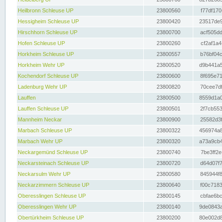
Heilbronn Schleuse UP
23800560
f77df170
Hessigheim Schleuse UP
23800420
23517de9
Hirschhorn Schleuse UP
23800700
acf505dd
Hofen Schleuse UP
23800260
cf2af1a4
Horkheim Schleuse UP
23800557
b76bf04c
Horkheim Wehr UP
23800520
d9b441a5
Kochendorf Schleuse UP
23800600
8f695e71
Ladenburg Wehr UP
23800820
70cee7df
Lauffen
23800500
8559d1a0
Lauffen Schleuse UP
23800501
2f7cb553
Mannheim Neckar
23800900
25582d3f
Marbach Schleuse UP
23800322
456974a8
Marbach Wehr UP
23800320
a73a9cb4
Neckargemünd Schleuse UP
23800740
7be3ff2e
Neckarsteinach Schleuse UP
23800720
d64d07f7
Neckarsulm Wehr UP
23800580
845944f8
Neckarzimmern Schleuse UP
23800640
f00c7183
Oberesslingen Schleuse UP
23800145
cbfae6bc
Oberesslingen Wehr UP
23800140
9de0843a
Obertürkheim Schleuse UP
23800200
80e002d8