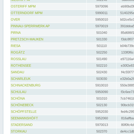
OSTERIFF MPM
5970096
eb90bd3f
OTTERNDORF MPM
5990011
5140295e
OVER
5950010
b02ce5c0
PINNAU-SPERRWERK AP
5970019
391bbba5
PIRNA
501040
85d686f1
PRETZSCH-MAUKEN
501330
f3dc8f07
RIESA
501110
b04b739d
ROGÄTZ
502250
133f0f6c
ROSSLAU
501490
e97116a4
ROTHENSEE
502210
e30f2e83
SANDAU
502430
f4c55f77
SCHARLEUK
503030
e32b0a28
SCHNACKENBURG
5910010
550e3885
SCHULAU
5950090
f3c6ee73
SCHÖNA
501010
7cb7461b
SCHÖNEBECK
502130
90bcb315
SCHÖPFSTELLE
5952030
fed4c295
SEEMANNSHÖFT
5952060
816affba
STADERSAND
5970013
80f0fc4d
STORKAU
502370
de4cc1db