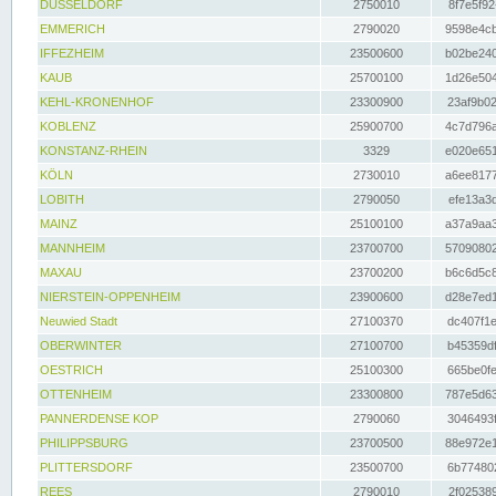
DÜSSELDORF
2750010
8f7e5f92
EMMERICH
2790020
9598e4cb
IFFEZHEIM
23500600
b02be240
KAUB
25700100
1d26e504
KEHL-KRONENHOF
23300900
23af9b02
KOBLENZ
25900700
4c7d796a
KONSTANZ-RHEIN
3329
e020e651
KÖLN
2730010
a6ee8177
LOBITH
2790050
efe13a3d
MAINZ
25100100
a37a9aa3
MANNHEIM
23700700
57090802
MAXAU
23700200
b6c6d5c8
NIERSTEIN-OPPENHEIM
23900600
d28e7ed1
Neuwied Stadt
27100370
dc407f1e
OBERWINTER
27100700
b45359df
OESTRICH
25100300
665be0fe
OTTENHEIM
23300800
787e5d63
PANNERDENSE KOP
2790060
3046493f
PHILIPPSBURG
23700500
88e972e1
PLITTERSDORF
23500700
6b774802
REES
2790010
2f025389