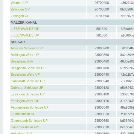
Wintrich UP
26700400
a392113c
Zeltingen OP
26700580
8b802863
Zeltingen UP
26700600
d867e7e9
MALZER KANAL
LIEBENWALDE OP
581540
3f8ceb6d
LIEBENWALDE UP
581550
a1cf60be
NECKAR
Aldingen Schleuse UP
23800280
dfdfb4ff
Beihingen Wehr UP
23800360
8a2e3048
Besigheim SKA
23800460
46d8ed02
Besigheim Schleuse UP
23800480
57db82c7
Besigheim Wehr UP
23800440
42c11b7a
Cannstatt Schleuse UP
23800240
7068d262
Deizisau Schleuse UP
23800120
c5b6243d
Esslingen Schleuse UP
23800180
130a3761
Esslingen Wehr OP
23800176
31c32a38
Feudenheim Schleuse UP
23800840
48a939b9
Gundelsheim UP
23800620
fc1072e4
Guttenbach Schleuse UP
23800660
bd36404b
Hassmersheim AMS
23800630
0e1b8ae0
Heidelberg UP
23800760
827b2685