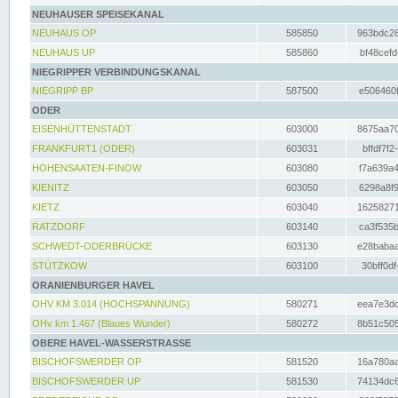
NEUHAUSER SPEISEKANAL
NEUHAUS OP
585850
963bdc26
NEUHAUS UP
585860
bf48cefd
NIEGRIPPER VERBINDUNGSKANAL
NIEGRIPP BP
587500
e506460f
ODER
EISENHÜTTENSTADT
603000
8675aa70
FRANKFURT1 (ODER)
603031
bffdf7f2
HOHENSAATEN-FINOW
603080
f7a639a4
KIENITZ
603050
6298a8f9
KIETZ
603040
16258271
RATZDORF
603140
ca3f535b
SCHWEDT-ODERBRÜCKE
603130
e28babaa
STÜTZKOW
603100
30bff0df
ORANIENBURGER HAVEL
OHV KM 3.014 (HOCHSPANNUNG)
580271
eea7e3dc
OHv km 1.467 (Blaues Wunder)
580272
8b51c505
OBERE HAVEL-WASSERSTRASSE
BISCHOFSWERDER OP
581520
16a780aa
BISCHOFSWERDER UP
581530
74134dc6