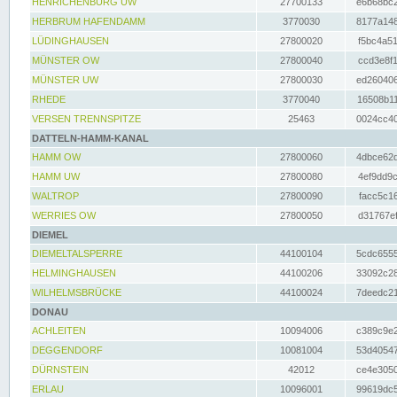
HENRICHENBURG UW
27700133
e6b68bc2
HERBRUM HAFENDAMM
3770030
8177a148
LÜDINGHAUSEN
27800020
f5bc4a51
MÜNSTER OW
27800040
ccd3e8f1
MÜNSTER UW
27800030
ed260406
RHEDE
3770040
16508b11
VERSEN TRENNSPITZE
25463
0024cc40
DATTELN-HAMM-KANAL
HAMM OW
27800060
4dbce62d
HAMM UW
27800080
4ef9dd9c
WALTROP
27800090
facc5c16
WERRIES OW
27800050
d31767ef
DIEMEL
DIEMELTALSPERRE
44100104
5cdc6555
HELMINGHAUSEN
44100206
33092c28
WILHELMSBRÜCKE
44100024
7deedc21
DONAU
ACHLEITEN
10094006
c389c9e2
DEGGENDORF
10081004
53d40547
DÜRNSTEIN
42012
ce4e3050
ERLAU
10096001
99619dc5