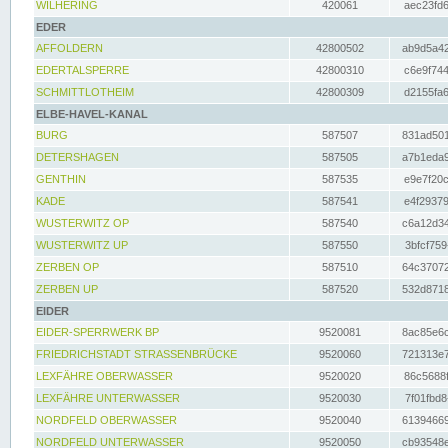
WILHERING
420061
aec23fd6
EDER
AFFOLDERN
42800502
ab9d5a42
EDERTALSPERRE
42800310
c6e9f744
SCHMITTLOTHEIM
42800309
d2155fa6
ELBE-HAVEL-KANAL
BURG
587507
831ad501
DETERSHAGEN
587505
a7b1eda9
GENTHIN
587535
e9e7f20c
KADE
587541
e4f29379
WUSTERWITZ OP
587540
c6a12d34
WUSTERWITZ UP
587550
3bfcf759
ZERBEN OP
587510
64c37072
ZERBEN UP
587520
532d8718
EIDER
EIDER-SPERRWERK BP
9520081
8ac85e6c
FRIEDRICHSTADT STRASSENBRÜCKE
9520060
721313e7
LEXFÄHRE OBERWASSER
9520020
86c5688f
LEXFÄHRE UNTERWASSER
9520030
7f01fbd8
NORDFELD OBERWASSER
9520040
61394669
NORDFELD UNTERWASSER
9520050
cb93548e