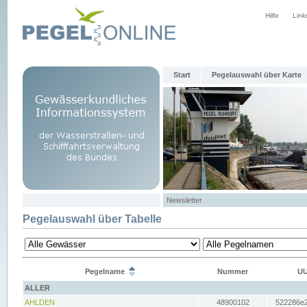
Hilfe
Link
Start
Pegelauswahl über Karte
Newsletter
Pegelauswahl über Tabelle
Pegelname
Nummer
UU
ALLER
AHLDEN
48900102
522286e2