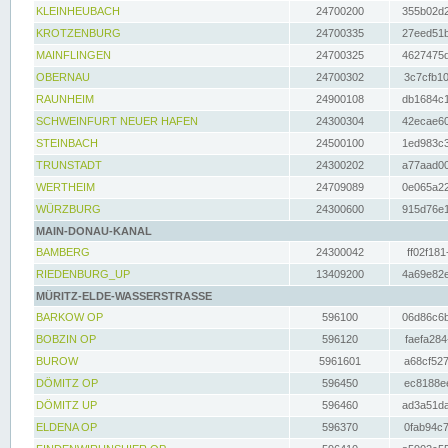
KLEINHEUBACH
24700200
355b02d2
KROTZENBURG
24700335
27eed51b
MAINFLINGEN
24700325
4627475d
OBERNAU
24700302
3c7cfb10
RAUNHEIM
24900108
db1684c1
SCHWEINFURT NEUER HAFEN
24300304
42ecae60
STEINBACH
24500100
1ed983c3
TRUNSTADT
24300202
a77aad00
WERTHEIM
24709089
0e065a22
WÜRZBURG
24300600
915d76e1
MAIN-DONAU-KANAL
BAMBERG
24300042
ff02f181
RIEDENBURG_UP
13409200
4a69e82e
MÜRITZ-ELDE-WASSERSTRASSE
BARKOW OP
596100
06d86c6b
BOBZIN OP
596120
faefa284
BUROW
5961601
a68cf527
DÖMITZ OP
596450
ec8188ee
DÖMITZ UP
596460
ad3a51da
ELDENA OP
596370
0fab94c7