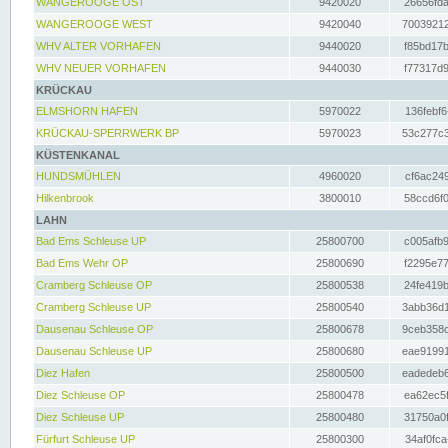
WANGEROOGE OST
9420020
26656fda
WANGEROOGE WEST
9420040
70039212
WHV ALTER VORHAFEN
9440020
f85bd17b
WHV NEUER VORHAFEN
9440030
f77317d9
KRÜCKAU
ELMSHORN HAFEN
5970022
136febf6
KRÜCKAU-SPERRWERK BP
5970023
53c277c3
KÜSTENKANAL
HUNDSMÜHLEN
4960020
cf6ac249
Hilkenbrook
3800010
58ccd6f0
LAHN
Bad Ems Schleuse UP
25800700
c005afb9
Bad Ems Wehr OP
25800690
f2295e77
Cramberg Schleuse OP
25800538
24fe419b
Cramberg Schleuse UP
25800540
3abb36d1
Dausenau Schleuse OP
25800678
9ceb358c
Dausenau Schleuse UP
25800680
eae91991
Diez Hafen
25800500
eadedeb6
Diez Schleuse OP
25800478
ea62ec5f
Diez Schleuse UP
25800480
31750a0f
Fürfurt Schleuse UP
25800300
34af0fca