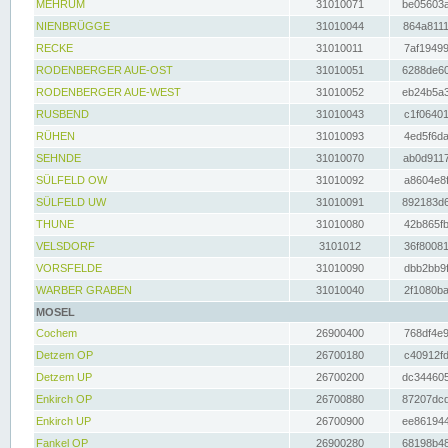
MEHRUM
31010071
be05603a
NIENBRÜGGE
31010044
864a8111
RECKE
31010011
7af19499
RODENBERGER AUE-OST
31010051
6288de60
RODENBERGER AUE-WEST
31010052
eb24b5a3
RUSBEND
31010043
c1f06401
RÜHEN
31010093
4ed5f6da
SEHNDE
31010070
ab0d9117
SÜLFELD OW
31010092
a8604e8f
SÜLFELD UW
31010091
892183d6
THUNE
31010080
42b865fb
VELSDORF
3101012
36f80081
VORSFELDE
31010090
dbb2bb9f
WARBER GRABEN
31010040
2f1080ba
MOSEL
Cochem
26900400
768df4e9
Detzem OP
26700180
c40912fd
Detzem UP
26700200
dc344605
Enkirch OP
26700880
87207dcd
Enkirch UP
26700900
ee861944
Fankel OP
26900280
68198b48