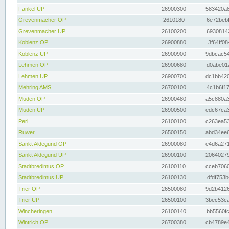
Fankel UP
26900300
583420a8
Grevenmacher OP
2610180
6e72bebf
Grevenmacher UP
26100200
69308142
Koblenz OP
26900880
3f64ff08
Koblenz UP
26900900
9dbcac54
Lehmen OP
26900680
d0abe01a
Lehmen UP
26900700
dc1bb420
Mehring AMS
26700100
4c1b6f17
Müden OP
26900480
a5c880a3
Müden UP
26900500
edc67ca3
Perl
26100100
c263ea53
Ruwer
26500150
abd34ee6
Sankt Aldegund OP
26900080
e4d6a271
Sankt Aldegund UP
26900100
20640279
Stadtbredimus OP
26100110
cceb7060
Stadtbredimus UP
26100130
dfdf753b
Trier OP
26500080
9d2b4126
Trier UP
26500100
3bec53ca
Wincheringen
26100140
bb5560fc
Wintrich OP
26700380
cb4789e4