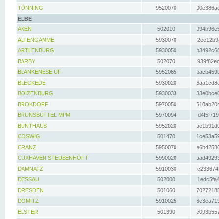
TÖNNING
9520070
00e386ac
ELBE
AKEN
502010
094b96e5
ALTENGAMME
5930070
2ee12b9a
ARTLENBURG
5930050
b3492c68
BARBY
502070
939f82ec
BLANKENESE UF
5952065
bacb459b
BLECKEDE
5930020
6aa1cd8e
BOIZENBURG
5930033
33e0bce0
BROKDORF
5970050
610ab204
BRUNSBÜTTEL MPM
5970094
d4f5f719
BUNTHAUS
5952020
ae1b91d0
COSWIG
501470
1ce53a59
CRANZ
5950070
e6b42536
CUXHAVEN STEUBENHÖFT
5990020
aad49293
DAMNATZ
5910030
c233674f
DESSAU
502000
1edc5fa4
DRESDEN
501060
70272185
DÖMITZ
5910025
6e3ea719
ELSTER
501390
c093b557