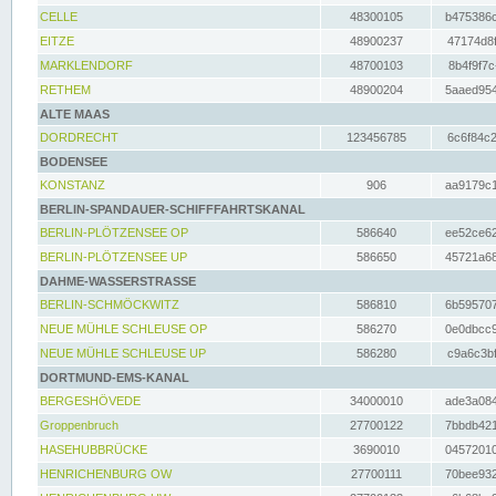
CELLE
48300105
b475386c
EITZE
48900237
47174d8f
MARKLENDORF
48700103
8b4f9f7c
RETHEM
48900204
5aaed954
ALTE MAAS
DORDRECHT
123456785
6c6f84c2
BODENSEE
KONSTANZ
906
aa9179c1
BERLIN-SPANDAUER-SCHIFFFAHRTSKANAL
BERLIN-PLÖTZENSEE OP
586640
ee52ce62
BERLIN-PLÖTZENSEE UP
586650
45721a68
DAHME-WASSERSTRASSE
BERLIN-SCHMÖCKWITZ
586810
6b595707
NEUE MÜHLE SCHLEUSE OP
586270
0e0dbcc9
NEUE MÜHLE SCHLEUSE UP
586280
c9a6c3bf
DORTMUND-EMS-KANAL
BERGESHÖVEDE
34000010
ade3a084
Groppenbruch
27700122
7bbdb421
HASEHUBBRÜCKE
3690010
04572010
HENRICHENBURG OW
27700111
70bee932