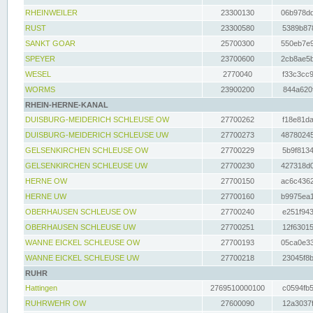
RHEINWEILER
23300130
06b978dd
RUST
23300580
5389b878
SANKT GOAR
25700300
550eb7e9
SPEYER
23700600
2cb8ae5b
WESEL
2770040
f33c3cc9
WORMS
23900200
844a620f
RHEIN-HERNE-KANAL
DUISBURG-MEIDERICH SCHLEUSE OW
27700262
f18e81da
DUISBURG-MEIDERICH SCHLEUSE UW
27700273
48780245
GELSENKIRCHEN SCHLEUSE OW
27700229
5b9f8134
GELSENKIRCHEN SCHLEUSE UW
27700230
427318d0
HERNE OW
27700150
ac6c4362
HERNE UW
27700160
b9975ea1
OBERHAUSEN SCHLEUSE OW
27700240
e251f943
OBERHAUSEN SCHLEUSE UW
27700251
12f63015
WANNE EICKEL SCHLEUSE OW
27700193
05ca0e33
WANNE EICKEL SCHLEUSE UW
27700218
23045f8b
RUHR
Hattingen
2769510000100
c0594fb5
RUHRWEHR OW
27600090
12a3037f