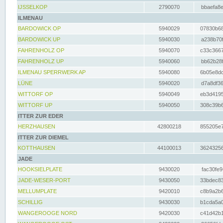
IJSSELKOP
2790070
bbaefa8e
ILMENAU
BARDOWICK OP
5940029
07830b68
BARDOWICK UP
5940030
a238b70f
FAHRENHOLZ OP
5940070
c33c3667
FAHRENHOLZ UP
5940060
bb62b28f
ILMENAU SPERRWERK AP
5940080
6b05e8dc
LÜNE
5940020
d7a8df36
WITTORF OP
5940049
eb3d4195
WITTORF UP
5940050
308c39b6
ITTER ZUR EDER
HERZHAUSEN
42800218
855205e7
ITTER ZUR DIEMEL
KOTTHAUSEN
44100013
36243256
JADE
HOOKSIELPLATE
9430020
fac30fe9
JADE-WESER-PORT
9430050
33bdec83
MELLUMPLATE
9420010
c8b9a2b6
SCHILLIG
9430030
b1cda5a0
WANGEROOGE NORD
9420030
c41d42b1