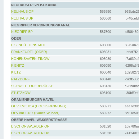
NEUHAUSER SPEISEKANAL
NEUHAUS OP
585850
963bdc26
NEUHAUS UP
585860
bf48cefd
NIEGRIPPER VERBINDUNGSKANAL
NIEGRIPP BP
587500
e506460f
ODER
EISENHÜTTENSTADT
603000
8675aa70
FRANKFURT1 (ODER)
603031
bffdf7f2
HOHENSAATEN-FINOW
603080
f7a639a4
KIENITZ
603050
6298a8f9
KIETZ
603040
16258271
RATZDORF
603140
ca3f535b
SCHWEDT-ODERBRÜCKE
603130
e28babaa
STÜTZKOW
603100
30bff0df
ORANIENBURGER HAVEL
OHV KM 3.014 (HOCHSPANNUNG)
580271
eea7e3dc
OHv km 1.467 (Blaues Wunder)
580272
8b51c505
OBERE HAVEL-WASSERSTRASSE
BISCHOFSWERDER OP
581520
16a780aa
BISCHOFSWERDER UP
581530
74134dc6