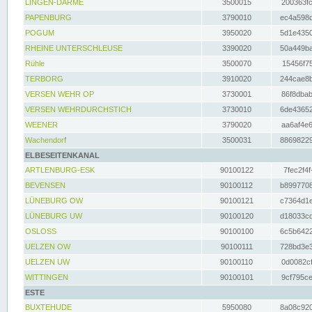
LINGEN-DARME
3500015
200363fc
PAPENBURG
3790010
ec4a598d
POGUM
3950020
5d1e4350
RHEINE UNTERSCHLEUSE
3390020
50a449ba
Rühle
3500070
15456f75
TERBORG
3910020
244cae8b
VERSEN WEHR OP
3730001
86f8dbab
VERSEN WEHRDURCHSTICH
3730010
6de43652
WEENER
3790020
aa6af4e6
Wachendorf
3500031
88698229
ELBESEITENKANAL
ARTLENBURG-ESK
90100122
7fec2f4f
BEVENSEN
90100112
b8997708
LÜNEBURG OW
90100121
c7364d1e
LÜNEBURG UW
90100120
d18033cd
OSLOSS
90100100
6c5b6422
UELZEN OW
90100111
728bd3e3
UELZEN UW
90100110
0d0082cf
WITTINGEN
90100101
9cf795ce
ESTE
BUXTEHUDE
5950080
8a08c920