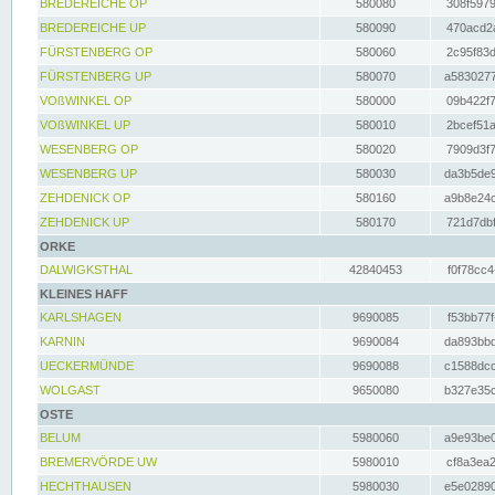
BREDEREICHE OP
580080
308f5979
BREDEREICHE UP
580090
470acd2a
FÜRSTENBERG OP
580060
2c95f83d
FÜRSTENBERG UP
580070
a5830277
VOßWINKEL OP
580000
09b422f7
VOßWINKEL UP
580010
2bcef51a
WESENBERG OP
580020
7909d3f7
WESENBERG UP
580030
da3b5de9
ZEHDENICK OP
580160
a9b8e24c
ZEHDENICK UP
580170
721d7dbf
ORKE
DALWIGKSTHAL
42840453
f0f78cc4
KLEINES HAFF
KARLSHAGEN
9690085
f53bb77f
KARNIN
9690084
da893bbd
UECKERMÜNDE
9690088
c1588dcc
WOLGAST
9650080
b327e35c
OSTE
BELUM
5980060
a9e93be0
BREMERVÖRDE UW
5980010
cf8a3ea2
HECHTHAUSEN
5980030
e5e02890