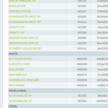
BERLIN-SPANDAU UP
580310
2c68509c
BORGSDORF
581591
1b2e2996
FRIEDRICHSTHAL
603420
314945d6
HOHENSAATEN WEST AP
603400
99309d3e
HOHENSAATEN WEST BP
603310
3404a6e5
LEHNITZ OP
581580
c8a1cf0a
LEHNITZ UP
581590
5bb1f56d
NIEDERFINOW SHW OP
692080
414dd4ee
NIEDERFINOW SHW UP
692090
4eec6b25
SCHWEDT SCHLEUSE BP
603410
4ee515f9
HUNTE
BUTTELERHÖRNE
4960060
b3d88ca6
ELSFLETH OHRT
4960080
531da758
HOLLERSIEL
4960050
2eacef2f
HUNTEBRÜCK
4960070
2e1d458b
OLDENBURG-DRIELAKE
4960030
1b51e55e
REITHÖRNE
4960040
c9df61c4
HAVELKANAL
SCHÖNWALDE OP
587050
d8ef9f21
SCHÖNWALDE UP
587060
b6650b13
IJSSEL