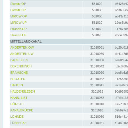
Diemitz OP
581020
d6426c42
Diemitz UP
581030
6b3b55e2
MIROW OP
581000
ab13c115
MIROW UP
581010
19cc3b9a
Strasen OP
581060
117877ec
Strasen UP
581070
2cc40997
MITTELLANDKANAL
ANDERTEN OW
31010061
bc20d819
ANDERTEN UW
31010060
dd41a7d6
BAD ESSEN
31010030
6760b547
BERENBUSCH
31010042
d2c8f60e
BRAMSCHE
31010020
bec8a6a5
BROXTEN
31010032
1125a391
HAHLEN
31010041
ac970eb0
HALDENSLEBEN
3101013
90d92801
HANN. LIST
31010062
27dfd137
HÖRSTEL
31010010
6c7c180f
KANALBRÜCKE
3101018
32b997c2
LOHNDE
31010050
516c4814
LÜBBECKE
31010031
c2aa9164