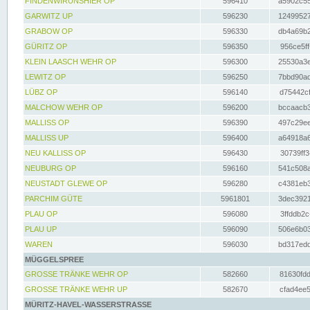
FINDENWIRUNSHIER OP
596410
a5902c55
GARWITZ UP
596230
12499527
GRABOW OP
596330
db4a69b2
GÜRITZ OP
596350
956ce5ff
KLEIN LAASCH WEHR OP
596300
25530a3e
LEWITZ OP
596250
7bbd90ad
LÜBZ OP
596140
d75442cf
MALCHOW WEHR OP
596200
bccaacb3
MALLISS OP
596390
497c29ee
MALLISS UP
596400
a64918a6
NEU KALLISS OP
596430
30739ff3
NEUBURG OP
596160
541c508a
NEUSTADT GLEWE OP
596280
c4381eb3
PARCHIM GÜTE
5961801
3dec3921
PLAU OP
596080
3ffddb2c
PLAU UP
596090
506e6b03
WAREN
596030
bd317edd
MÜGGELSPREE
GROSSE TRÄNKE WEHR OP
582660
81630fdd
GROSSE TRÄNKE WEHR UP
582670
cfad4ee5
MÜRITZ-HAVEL-WASSERSTRASSE