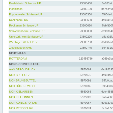
Pleidelsheim Schleuse UP
23800400
6e183f4b
Plochingen
23800100
be7ce40e
Poppenweiler Schleuse UP
23800300
f4854a4c
Rockenau SKA
23800690
4c00a166
Rockenau Schleuse UP
23800680
5ab4f00f
Schwabenheim Schleuse UP
23800800
ec9d3a4d
Untertürkheim Schleuse UP
23800220
a5ca02fb
Wieblingen Wehr UP neu
23800780
66d887a6
Ziegelhausen AMS
23800745
3944c1fd
NEUE MAAS
ROTTERDAM
123456786
a269e3be
NORD-OSTSEE-KANAL
AWK STROHBRÜCK
5970069
0e192297
NOK BREIHOLZ
5970075
4a904d59
NOK BRUNSBÜTTEL
5970091
85fc0dac
NOK DÜKERSWISCH
5970085
3954300d
NOK KIEL AUSSEN
5650068
6dc44585
NOK KIEL BINNEN
5979020
8af24d6a
NOK KÖNIGSFÖRDE
5970067
d0ec2790
NOK RENDSBURG
5970074
8c8afb56