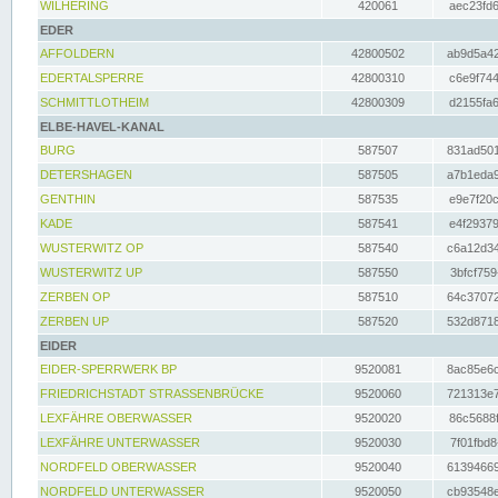
WILHERING
420061
aec23fd6
EDER
AFFOLDERN
42800502
ab9d5a42
EDERTALSPERRE
42800310
c6e9f744
SCHMITTLOTHEIM
42800309
d2155fa6
ELBE-HAVEL-KANAL
BURG
587507
831ad501
DETERSHAGEN
587505
a7b1eda9
GENTHIN
587535
e9e7f20c
KADE
587541
e4f29379
WUSTERWITZ OP
587540
c6a12d34
WUSTERWITZ UP
587550
3bfcf759
ZERBEN OP
587510
64c37072
ZERBEN UP
587520
532d8718
EIDER
EIDER-SPERRWERK BP
9520081
8ac85e6c
FRIEDRICHSTADT STRASSENBRÜCKE
9520060
721313e7
LEXFÄHRE OBERWASSER
9520020
86c5688f
LEXFÄHRE UNTERWASSER
9520030
7f01fbd8
NORDFELD OBERWASSER
9520040
61394669
NORDFELD UNTERWASSER
9520050
cb93548e