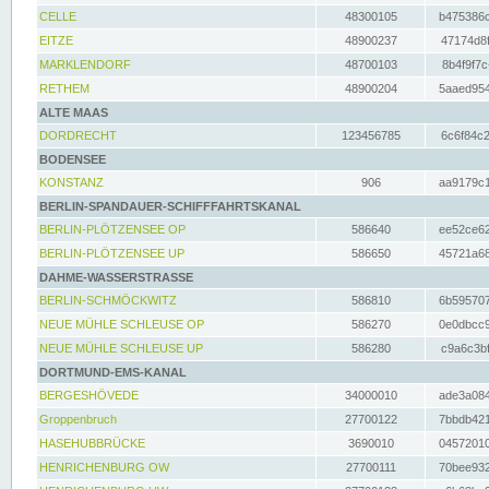
CELLE
48300105
b475386c
EITZE
48900237
47174d8f
MARKLENDORF
48700103
8b4f9f7c
RETHEM
48900204
5aaed954
ALTE MAAS
DORDRECHT
123456785
6c6f84c2
BODENSEE
KONSTANZ
906
aa9179c1
BERLIN-SPANDAUER-SCHIFFFAHRTSKANAL
BERLIN-PLÖTZENSEE OP
586640
ee52ce62
BERLIN-PLÖTZENSEE UP
586650
45721a68
DAHME-WASSERSTRASSE
BERLIN-SCHMÖCKWITZ
586810
6b595707
NEUE MÜHLE SCHLEUSE OP
586270
0e0dbcc9
NEUE MÜHLE SCHLEUSE UP
586280
c9a6c3bf
DORTMUND-EMS-KANAL
BERGESHÖVEDE
34000010
ade3a084
Groppenbruch
27700122
7bbdb421
HASEHUBBRÜCKE
3690010
04572010
HENRICHENBURG OW
27700111
70bee932