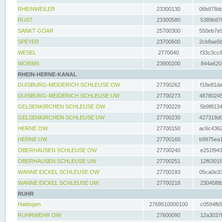
RHEINWEILER
23300130
06b978dd
RUST
23300580
5389b878
SANKT GOAR
25700300
550eb7e9
SPEYER
23700600
2cb8ae5b
WESEL
2770040
f33c3cc9
WORMS
23900200
844a620f
RHEIN-HERNE-KANAL
DUISBURG-MEIDERICH SCHLEUSE OW
27700262
f18e81da
DUISBURG-MEIDERICH SCHLEUSE UW
27700273
48780245
GELSENKIRCHEN SCHLEUSE OW
27700229
5b9f8134
GELSENKIRCHEN SCHLEUSE UW
27700230
427318d0
HERNE OW
27700150
ac6c4362
HERNE UW
27700160
b9975ea1
OBERHAUSEN SCHLEUSE OW
27700240
e251f943
OBERHAUSEN SCHLEUSE UW
27700251
12f63015
WANNE EICKEL SCHLEUSE OW
27700193
05ca0e33
WANNE EICKEL SCHLEUSE UW
27700218
23045f8b
RUHR
Hattingen
2769510000100
c0594fb5
RUHRWEHR OW
27600090
12a3037f