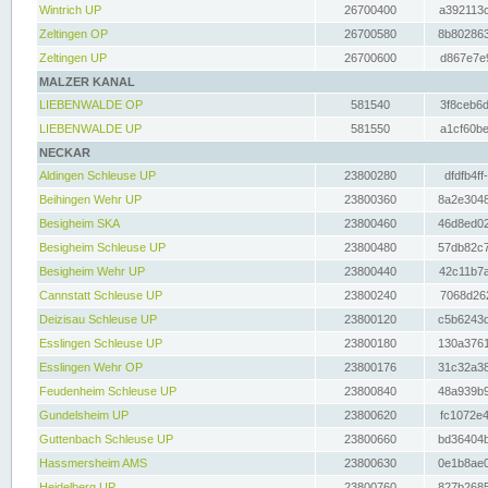
Wintrich UP
26700400
a392113c
Zeltingen OP
26700580
8b802863
Zeltingen UP
26700600
d867e7e9
MALZER KANAL
LIEBENWALDE OP
581540
3f8ceb6d
LIEBENWALDE UP
581550
a1cf60be
NECKAR
Aldingen Schleuse UP
23800280
dfdfb4ff
Beihingen Wehr UP
23800360
8a2e3048
Besigheim SKA
23800460
46d8ed02
Besigheim Schleuse UP
23800480
57db82c7
Besigheim Wehr UP
23800440
42c11b7a
Cannstatt Schleuse UP
23800240
7068d262
Deizisau Schleuse UP
23800120
c5b6243d
Esslingen Schleuse UP
23800180
130a3761
Esslingen Wehr OP
23800176
31c32a38
Feudenheim Schleuse UP
23800840
48a939b9
Gundelsheim UP
23800620
fc1072e4
Guttenbach Schleuse UP
23800660
bd36404b
Hassmersheim AMS
23800630
0e1b8ae0
Heidelberg UP
23800760
827b2685