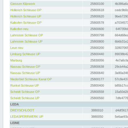
Giessen Klärwerk
25800100
4b386a6a
Hollerich Schleuse OP
25800618
cedc9b0c
Hollerich Schleuse UP
25800620
9beb7290
Kalkofen Schleuse OP
25800578
a7034573
Kalkofen neu
25800600
64f735fd
Lahnstein Schleuse OP
25800798
664d68ea
Lahnstein Schleuse UP
25800800
6b6b31e2
Leun neu
25800200
32807065
Limburg Schleuse UP
25800440
89038b42
Marburg
25830056
4e7a6cfa
Nassau Schleuse OP
25800638
29cb44a2
Nassau Schleuse UP
25800640
3a90a346
Niederbiel Schleuse Kanal OP
25800177
57c8e437
Runkel Schleuse UP
25800400
b85b17cc
Scheidt Schleuse OP
25800558
15a50d2b
Scheidt Schleuse UP
25800560
7dfe4776
LEDA
DREYSCHLOOT
3880010
d4df3617
LEDASPERRWERK UP
3880050
5e6ae93a
LEINE