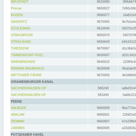
NEUSTADT
9610080
3f0b6b74
Prerow
9650027
7d50c68c
RUDEN
9690077
1fa822e6
SASSNITZ
9670065
9e7b2a4d
SCHLESWIG
9610040
09370c05
STAHLBRODE
9650070
340707f4
STRALSUND
9650043
b9163121
THIESSOW
9670067
d1c9bb3c
TIMMENDORF POEL
9630007
d22c341b
WARNEMÜNDE
9640015
220ff4c6
WISMAR-BAUMHAUS
9630008
95a0ab45
WITTOWER FÄHRE
9670055
4b348b56
ORANIENBURGER KANAL
SACHSENHAUSEN OP
580240
adbd3144
SACHSENHAUSEN UP
581840
0a6fe221
PEENE
AALBUDE
9660009
8ba772ed
ANKLAM
9660001
22fd01e0
DEMMIN
9660007
b7e238e8
JARMEN
9660005
a3328262
POTSDAMER HAVEL