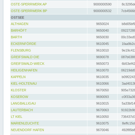
OSTE-SPERRWERK AP
9000000590
8c3295dc
OSTE-SPERRWERK BP
9000000532
7cb4566b
OSTSEE
ALTHAGEN
9650024
b8d05bf9
BARHÖFT
9650040
09227288
BARTH
9650030
00c33ed9
ECKERNFÖRDE
9610045
1faa9b2c
FLENSBURG
9610010
9e19c411
GREIFSWALD OIE
9690078
087b6386
GREIFSWALD-WIECK
9650073
6b53ef42
HEILIGENHAFEN
9610070
06219dd9
KAPPELN
9610035
b09f2243
KIEL-HOLTENAU
9610066
3ad4013f
KLOSTER
9670050
905e7328
KOSEROW
9690093
c0f33a36
LANGBALLIGAU
9610015
5a33bf14
LAUTERBACH
9670063
91922b9b
LT KIEL
9610050
736437d7
MARIENLEUCHTE
9610075
8effc15d
NEUENDORF HAFEN
9670046
492f85b8