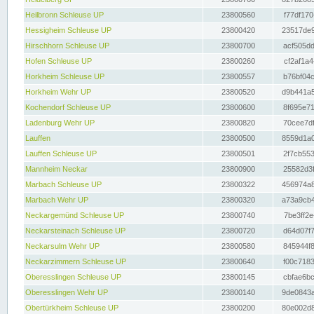
Heilbronn Schleuse UP
23800560
f77df170
Hessigheim Schleuse UP
23800420
23517de9
Hirschhorn Schleuse UP
23800700
acf505dd
Hofen Schleuse UP
23800260
cf2af1a4
Horkheim Schleuse UP
23800557
b76bf04c
Horkheim Wehr UP
23800520
d9b441a5
Kochendorf Schleuse UP
23800600
8f695e71
Ladenburg Wehr UP
23800820
70cee7df
Lauffen
23800500
8559d1a0
Lauffen Schleuse UP
23800501
2f7cb553
Mannheim Neckar
23800900
25582d3f
Marbach Schleuse UP
23800322
456974a8
Marbach Wehr UP
23800320
a73a9cb4
Neckargemünd Schleuse UP
23800740
7be3ff2e
Neckarsteinach Schleuse UP
23800720
d64d07f7
Neckarsulm Wehr UP
23800580
845944f8
Neckarzimmern Schleuse UP
23800640
f00c7183
Oberesslingen Schleuse UP
23800145
cbfae6bc
Oberesslingen Wehr UP
23800140
9de0843a
Obertürkheim Schleuse UP
23800200
80e002d8