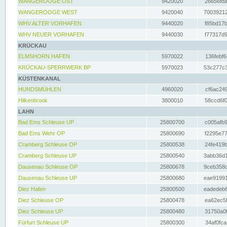
WANGEROOGE OST
9420020
26656fda
WANGEROOGE WEST
9420040
70039212
WHV ALTER VORHAFEN
9440020
f85bd17b
WHV NEUER VORHAFEN
9440030
f77317d9
KRÜCKAU
ELMSHORN HAFEN
5970022
136febf6
KRÜCKAU-SPERRWERK BP
5970023
53c277c3
KÜSTENKANAL
HUNDSMÜHLEN
4960020
cf6ac249
Hilkenbrook
3800010
58ccd6f0
LAHN
Bad Ems Schleuse UP
25800700
c005afb9
Bad Ems Wehr OP
25800690
f2295e77
Cramberg Schleuse OP
25800538
24fe419b
Cramberg Schleuse UP
25800540
3abb36d1
Dausenau Schleuse OP
25800678
9ceb358c
Dausenau Schleuse UP
25800680
eae91991
Diez Hafen
25800500
eadedeb6
Diez Schleuse OP
25800478
ea62ec5f
Diez Schleuse UP
25800480
31750a0f
Fürfurt Schleuse UP
25800300
34af0fca