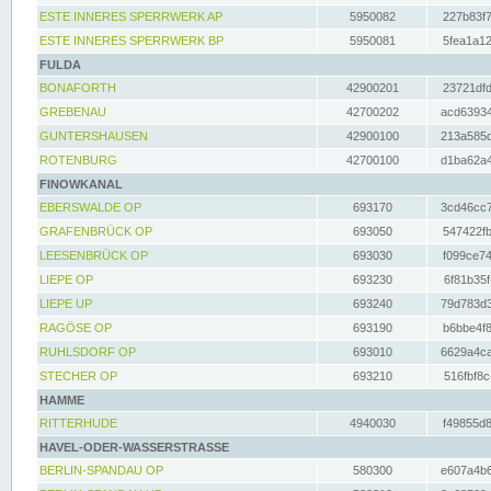
ESTE INNERES SPERRWERK AP
5950082
227b83f7
ESTE INNERES SPERRWERK BP
5950081
5fea1a12
FULDA
BONAFORTH
42900201
23721dfd
GREBENAU
42700202
acd63934
GUNTERSHAUSEN
42900100
213a585d
ROTENBURG
42700100
d1ba62a4
FINOWKANAL
EBERSWALDE OP
693170
3cd46cc7
GRAFENBRÜCK OP
693050
547422fb
LEESENBRÜCK OP
693030
f099ce74
LIEPE OP
693230
6f81b35f
LIEPE UP
693240
79d783d3
RAGÖSE OP
693190
b6bbe4f8
RUHLSDORF OP
693010
6629a4ca
STECHER OP
693210
516fbf8c
HAMME
RITTERHUDE
4940030
f49855d8
HAVEL-ODER-WASSERSTRASSE
BERLIN-SPANDAU OP
580300
e607a4b6