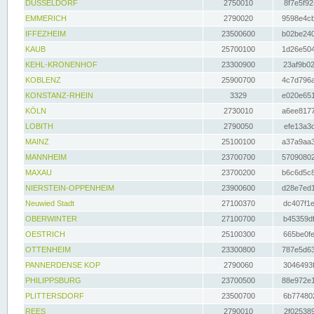
DÜSSELDORF
2750010
8f7e5f92
EMMERICH
2790020
9598e4cb
IFFEZHEIM
23500600
b02be240
KAUB
25700100
1d26e504
KEHL-KRONENHOF
23300900
23af9b02
KOBLENZ
25900700
4c7d796a
KONSTANZ-RHEIN
3329
e020e651
KÖLN
2730010
a6ee8177
LOBITH
2790050
efe13a3d
MAINZ
25100100
a37a9aa3
MANNHEIM
23700700
57090802
MAXAU
23700200
b6c6d5c8
NIERSTEIN-OPPENHEIM
23900600
d28e7ed1
Neuwied Stadt
27100370
dc407f1e
OBERWINTER
27100700
b45359df
OESTRICH
25100300
665be0fe
OTTENHEIM
23300800
787e5d63
PANNERDENSE KOP
2790060
3046493f
PHILIPPSBURG
23700500
88e972e1
PLITTERSDORF
23500700
6b774802
REES
2790010
2f025389