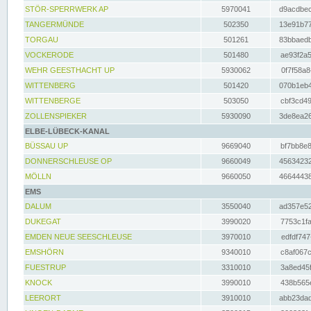
STÖR-SPERRWERK AP
5970041
d9acdbec
TANGERMÜNDE
502350
13e91b77
TORGAU
501261
83bbaedb
VOCKERODE
501480
ae93f2a5
WEHR GEESTHACHT UP
5930062
0f7f58a8
WITTENBERG
501420
070b1eb4
WITTENBERGE
503050
cbf3cd49
ZOLLENSPIEKER
5930090
3de8ea26
ELBE-LÜBECK-KANAL
BÜSSAU UP
9669040
bf7bb8e8
DONNERSCHLEUSE OP
9660049
45634232
MÖLLN
9660050
46644438
EMS
DALUM
3550040
ad357e52
DUKEGAT
3990020
7753c1fa
EMDEN NEUE SEESCHLEUSE
3970010
edfdf747
EMSHÖRN
9340010
c8af067c
FUESTRUP
3310010
3a8ed45f
KNOCK
3990010
438b565e
LEERORT
3910010
abb23dad