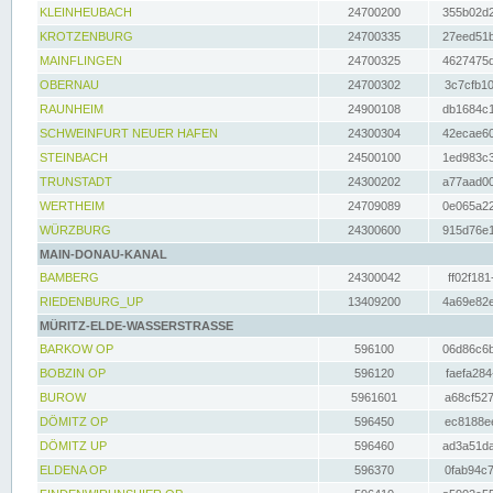
KLEINHEUBACH
24700200
355b02d2
KROTZENBURG
24700335
27eed51b
MAINFLINGEN
24700325
4627475d
OBERNAU
24700302
3c7cfb10
RAUNHEIM
24900108
db1684c1
SCHWEINFURT NEUER HAFEN
24300304
42ecae60
STEINBACH
24500100
1ed983c3
TRUNSTADT
24300202
a77aad00
WERTHEIM
24709089
0e065a22
WÜRZBURG
24300600
915d76e1
MAIN-DONAU-KANAL
BAMBERG
24300042
ff02f181
RIEDENBURG_UP
13409200
4a69e82e
MÜRITZ-ELDE-WASSERSTRASSE
BARKOW OP
596100
06d86c6b
BOBZIN OP
596120
faefa284
BUROW
5961601
a68cf527
DÖMITZ OP
596450
ec8188ee
DÖMITZ UP
596460
ad3a51da
ELDENA OP
596370
0fab94c7