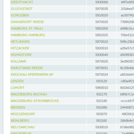
GEESTHACHT
5930060
44f7e955
GLÜCKSTADT
5970035
1f1bbed7
GORLEBEN
5910020
ac507f42
GRAUERORT REEDE
5970026
7398029b
HAMBURG ST. PAULI
5952050
d488c5cc
HAMBURG-HARBURG
5952025
706e5110
HETLINGEN
5970010
599c23b1
HITZACKER
5920010
a26e57c9
HOHNSTORF
5930040
d9289367
KOLLMAR
5970025
3ed90357
KRAUTSAND REEDE
5970031
8c20b4dc
KRÜCKAU-SPERRWERK AP
5970024
a653eb04
LENZEN
503120
c80a4f21
LÜHORT
5960010
8d18d129
MAGDEBURG-BUCKAU
502170
b8567c1e
MAGDEBURG-STROMBRÜCKE
502180
ccccb57f
MEISSEN
501080
24440872
MÜGGENDORF
503070
48f2661f
MÜHLBERG
501160
16b9b4e7
NEU DARCHAU
5930010
67d6e882
NIEGRIPP AP
502240
3adf88fd