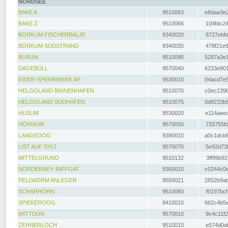
NORDSEE
BAKE A
9510063
e8daa3e2
BAKE Z
9510066
104fdc24
BORKUM FISCHERBALJE
9340020
8727ebfd
BORKUM SÜDSTRAND
9340030
478f21e9
BÜSUM
9510095
5287a3e1
DAGEBÜLL
9570040
6233e901
EIDER-SPERRWERK AP
9530010
04acd7e5
HELGOLAND BINNENHAFEN
9510070
c0ec139b
HELGOLAND SÜDHAFEN
9510075
0d8233b8
HUSUM
9530020
e114aeec
HÖRNUM
9570050
733755fd
LANGEOOG
9390010
a0c1dcb6
LIST AUF SYLT
9570070
5e92d73f
MITTELGRUND
9510132
3ff99b92
NORDERNEY RIFFGAT
9360010
c0244c0e
PELLWORM ANLEGER
9550021
2852b9ab
SCHARHÖRN
9510060
f0197bcf
SPIEKEROOG
9410010
662c4b5e
WITTDÜN
9570010
9c4c11f2
ZEHNERLOCH
9510010
e574d0af