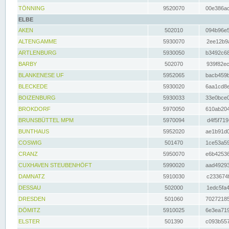
TÖNNING
9520070
00e386ac
ELBE
AKEN
502010
094b96e5
ALTENGAMME
5930070
2ee12b9a
ARTLENBURG
5930050
b3492c68
BARBY
502070
939f82ec
BLANKENESE UF
5952065
bacb459b
BLECKEDE
5930020
6aa1cd8e
BOIZENBURG
5930033
33e0bce0
BROKDORF
5970050
610ab204
BRUNSBÜTTEL MPM
5970094
d4f5f719
BUNTHAUS
5952020
ae1b91d0
COSWIG
501470
1ce53a59
CRANZ
5950070
e6b42536
CUXHAVEN STEUBENHÖFT
5990020
aad49293
DAMNATZ
5910030
c233674f
DESSAU
502000
1edc5fa4
DRESDEN
501060
70272185
DÖMITZ
5910025
6e3ea719
ELSTER
501390
c093b557