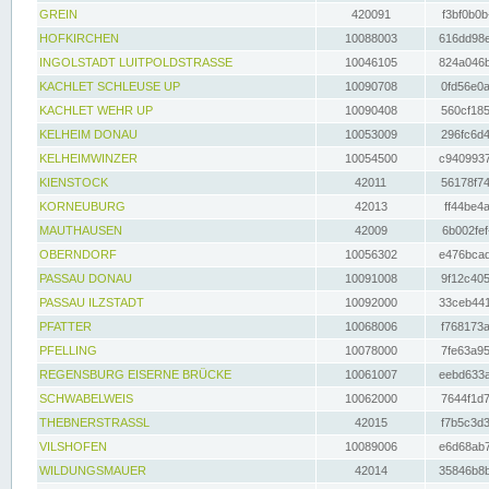
GREIN
420091
f3bf0b0b
HOFKIRCHEN
10088003
616dd98e
INGOLSTADT LUITPOLDSTRASSE
10046105
824a046b
KACHLET SCHLEUSE UP
10090708
0fd56e0a
KACHLET WEHR UP
10090408
560cf185
KELHEIM DONAU
10053009
296fc6d4
KELHEIMWINZER
10054500
c9409937
KIENSTOCK
42011
56178f74
KORNEUBURG
42013
ff44be4a
MAUTHAUSEN
42009
6b002fef
OBERNDORF
10056302
e476bcad
PASSAU DONAU
10091008
9f12c405
PASSAU ILZSTADT
10092000
33ceb441
PFATTER
10068006
f768173a
PFELLING
10078000
7fe63a95
REGENSBURG EISERNE BRÜCKE
10061007
eebd633a
SCHWABELWEIS
10062000
7644f1d7
THEBNERSTRASSL
42015
f7b5c3d3
VILSHOFEN
10089006
e6d68ab7
WILDUNGSMAUER
42014
35846b8b