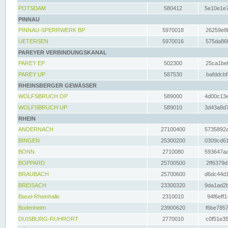
POTSDAM
580412
5e10e1e7
PINNAU
PINNAU-SPERRWERK BP
5970018
26259e8f
UETERSEN
5970016
575da86f
PAREYER VERBINDUNGSKANAL
PAREY EP
502300
25ca1bef
PAREY UP
587530
bafddcbf
RHEINSBERGER GEWÄSSER
WOLFSBRUCH OP
589000
4d00c13e
WOLFSBRUCH UP
589010
3d43a8d7
RHEIN
ANDERNACH
27100400
5735892a
BINGEN
25300200
0309cd61
BONN
2710080
593647aa
BOPPARD
25700500
2ff6379d
BRAUBACH
25700600
d6dc44d1
BREISACH
23300320
9da1ad2b
Basel-Rheinhalle
2310010
94f6eff1
Bodenheim
23900620
f6be7857
DUISBURG-RUHRORT
2770010
c0f51e35