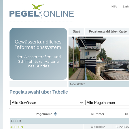
Hilfe
Link
Start
Pegelauswahl über Karte
Newsletter
Pegelauswahl über Tabelle
Pegelname
Nummer
UU
ALLER
AHLDEN
48900102
522286e2