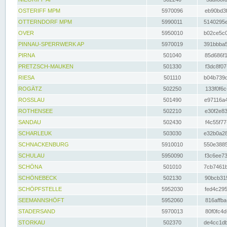
OSTERIFF MPM
5970096
eb90bd3f
OTTERNDORF MPM
5990011
5140295e
OVER
5950010
b02ce5c0
PINNAU-SPERRWERK AP
5970019
391bbba5
PIRNA
501040
85d686f1
PRETZSCH-MAUKEN
501330
f3dc8f07
RIESA
501110
b04b739d
ROGÄTZ
502250
133f0f6c
ROSSLAU
501490
e97116a4
ROTHENSEE
502210
e30f2e83
SANDAU
502430
f4c55f77
SCHARLEUK
503030
e32b0a28
SCHNACKENBURG
5910010
550e3885
SCHULAU
5950090
f3c6ee73
SCHÖNA
501010
7cb7461b
SCHÖNEBECK
502130
90bcb315
SCHÖPFSTELLE
5952030
fed4c295
SEEMANNSHÖFT
5952060
816affba
STADERSAND
5970013
80f0fc4d
STORKAU
502370
de4cc1db