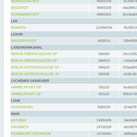
HERRENHAUSEN
48800108
8134af78
NEUSTADT
48800200
dda39817
SCHWARMSTEDT
48800301
8e16bd66
LEK
KRIMPEN
123456784
f5c96f13
LESUM
WASSERHORST
4930010
76844306
LANDWEHRKANAL
BERLIN-OBERSCHLEUSE OP
586600
24ce3282
BERLIN-OBERSCHLEUSE UP
586610
c42ad3df
BERLIN-UNTERSCHLEUSE OP
586620
503ad891
BERLIN-UNTERSCHLEUSE UP
586630
d198c901
LYCHENER GEWÄSSER
HIMMELPFORT OP
581110
bcdfa310
HIMMELPFORT UP
581120
9592d736
LÜHE
HORNEBURG
5960020
3244d787
MAIN
ASTHEIM
24300406
3de69bf8
FAULBACH
24700109
a919f57f
FRANKFURT OSTHAFEN
24700404
66ff3eb4