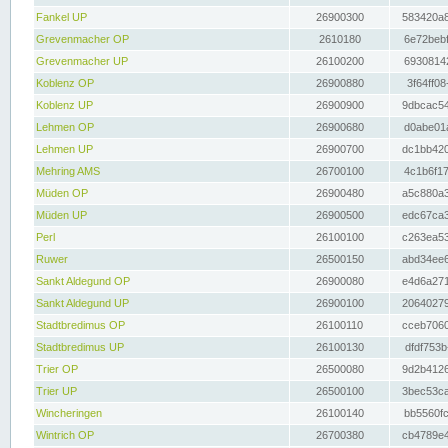
Fankel UP
26900300
583420a8
Grevenmacher OP
2610180
6e72bebf
Grevenmacher UP
26100200
69308142
Koblenz OP
26900880
3f64ff08
Koblenz UP
26900900
9dbcac54
Lehmen OP
26900680
d0abe01a
Lehmen UP
26900700
dc1bb420
Mehring AMS
26700100
4c1b6f17
Müden OP
26900480
a5c880a3
Müden UP
26900500
edc67ca3
Perl
26100100
c263ea53
Ruwer
26500150
abd34ee6
Sankt Aldegund OP
26900080
e4d6a271
Sankt Aldegund UP
26900100
20640279
Stadtbredimus OP
26100110
cceb7060
Stadtbredimus UP
26100130
dfdf753b
Trier OP
26500080
9d2b4126
Trier UP
26500100
3bec53ca
Wincheringen
26100140
bb5560fc
Wintrich OP
26700380
cb4789e4