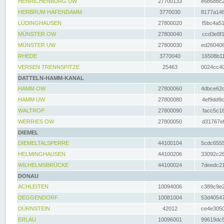
HENRICHENBURG UW
27700133
e6b68bc2
HERBRUM HAFENDAMM
3770030
8177a148
LÜDINGHAUSEN
27800020
f5bc4a51
MÜNSTER OW
27800040
ccd3e8f1
MÜNSTER UW
27800030
ed260406
RHEDE
3770040
16508b11
VERSEN TRENNSPITZE
25463
0024cc40
DATTELN-HAMM-KANAL
HAMM OW
27800060
4dbce62d
HAMM UW
27800080
4ef9dd9c
WALTROP
27800090
facc5c16
WERRIES OW
27800050
d31767ef
DIEMEL
DIEMELTALSPERRE
44100104
5cdc6555
HELMINGHAUSEN
44100206
33092c28
WILHELMSBRÜCKE
44100024
7deedc21
DONAU
ACHLEITEN
10094006
c389c9e2
DEGGENDORF
10081004
53d40547
DÜRNSTEIN
42012
ce4e3050
ERLAU
10096001
99619dc5