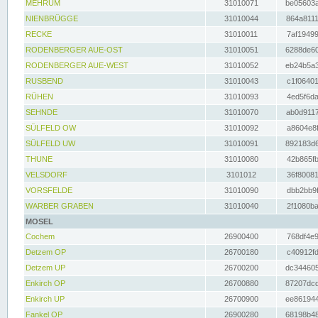
MEHRUM
31010071
be05603a
NIENBRÜGGE
31010044
864a8111
RECKE
31010011
7af19499
RODENBERGER AUE-OST
31010051
6288de60
RODENBERGER AUE-WEST
31010052
eb24b5a3
RUSBEND
31010043
c1f06401
RÜHEN
31010093
4ed5f6da
SEHNDE
31010070
ab0d9117
SÜLFELD OW
31010092
a8604e8f
SÜLFELD UW
31010091
892183d6
THUNE
31010080
42b865fb
VELSDORF
3101012
36f80081
VORSFELDE
31010090
dbb2bb9f
WARBER GRABEN
31010040
2f1080ba
MOSEL
Cochem
26900400
768df4e9
Detzem OP
26700180
c40912fd
Detzem UP
26700200
dc344605
Enkirch OP
26700880
87207dcd
Enkirch UP
26700900
ee861944
Fankel OP
26900280
68198b48