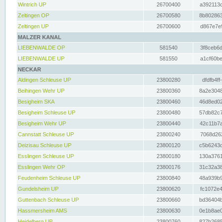
Wintrich UP
26700400
a392113c
Zeltingen OP
26700580
8b802863
Zeltingen UP
26700600
d867e7e9
MALZER KANAL
LIEBENWALDE OP
581540
3f8ceb6d
LIEBENWALDE UP
581550
a1cf60be
NECKAR
Aldingen Schleuse UP
23800280
dfdfb4ff
Beihingen Wehr UP
23800360
8a2e3048
Besigheim SKA
23800460
46d8ed02
Besigheim Schleuse UP
23800480
57db82c7
Besigheim Wehr UP
23800440
42c11b7a
Cannstatt Schleuse UP
23800240
7068d262
Deizisau Schleuse UP
23800120
c5b6243d
Esslingen Schleuse UP
23800180
130a3761
Esslingen Wehr OP
23800176
31c32a38
Feudenheim Schleuse UP
23800840
48a939b9
Gundelsheim UP
23800620
fc1072e4
Guttenbach Schleuse UP
23800660
bd36404b
Hassmersheim AMS
23800630
0e1b8ae0
Heidelberg UP
23800760
827b2685