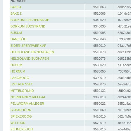
NORDSEE
BAKE A
9510063
e8daa3e2
BAKE Z
9510066
104fdc24
BORKUM FISCHERBALJE
9340020
8727ebfd
BORKUM SÜDSTRAND
9340030
478f21e9
BÜSUM
9510095
5287a3e1
DAGEBÜLL
9570040
6233e901
EIDER-SPERRWERK AP
9530010
04acd7e5
HELGOLAND BINNENHAFEN
9510070
c0ec139b
HELGOLAND SÜDHAFEN
9510075
0d8233b8
HUSUM
9530020
e114aeec
HÖRNUM
9570050
733755fd
LANGEOOG
9390010
a0c1dcb6
LIST AUF SYLT
9570070
5e92d73f
MITTELGRUND
9510132
3ff99b92
NORDERNEY RIFFGAT
9360010
c0244c0e
PELLWORM ANLEGER
9550021
2852b9ab
SCHARHÖRN
9510060
f0197bcf
SPIEKEROOG
9410010
662c4b5e
WITTDÜN
9570010
9c4c11f2
ZEHNERLOCH
9510010
e574d0af