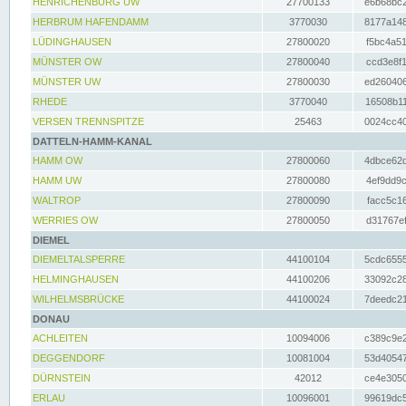
HENRICHENBURG UW
27700133
e6b68bc2
HERBRUM HAFENDAMM
3770030
8177a148
LÜDINGHAUSEN
27800020
f5bc4a51
MÜNSTER OW
27800040
ccd3e8f1
MÜNSTER UW
27800030
ed260406
RHEDE
3770040
16508b11
VERSEN TRENNSPITZE
25463
0024cc40
DATTELN-HAMM-KANAL
HAMM OW
27800060
4dbce62d
HAMM UW
27800080
4ef9dd9c
WALTROP
27800090
facc5c16
WERRIES OW
27800050
d31767ef
DIEMEL
DIEMELTALSPERRE
44100104
5cdc6555
HELMINGHAUSEN
44100206
33092c28
WILHELMSBRÜCKE
44100024
7deedc21
DONAU
ACHLEITEN
10094006
c389c9e2
DEGGENDORF
10081004
53d40547
DÜRNSTEIN
42012
ce4e3050
ERLAU
10096001
99619dc5