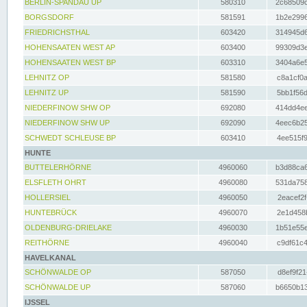
BERLIN-SPANDAU UP
580310
2c68509c
BORGSDORF
581591
1b2e2996
FRIEDRICHSTHAL
603420
314945d6
HOHENSAATEN WEST AP
603400
99309d3e
HOHENSAATEN WEST BP
603310
3404a6e5
LEHNITZ OP
581580
c8a1cf0a
LEHNITZ UP
581590
5bb1f56d
NIEDERFINOW SHW OP
692080
414dd4ee
NIEDERFINOW SHW UP
692090
4eec6b25
SCHWEDT SCHLEUSE BP
603410
4ee515f9
HUNTE
BUTTELERHÖRNE
4960060
b3d88ca6
ELSFLETH OHRT
4960080
531da758
HOLLERSIEL
4960050
2eacef2f
HUNTEBRÜCK
4960070
2e1d458b
OLDENBURG-DRIELAKE
4960030
1b51e55e
REITHÖRNE
4960040
c9df61c4
HAVELKANAL
SCHÖNWALDE OP
587050
d8ef9f21
SCHÖNWALDE UP
587060
b6650b13
IJSSEL