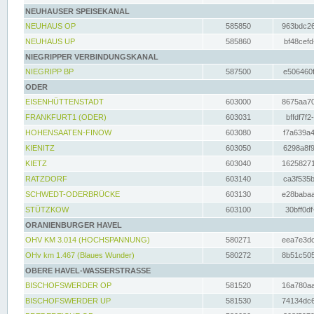
NEUHAUSER SPEISEKANAL
NEUHAUS OP
585850
963bdc26
NEUHAUS UP
585860
bf48cefd
NIEGRIPPER VERBINDUNGSKANAL
NIEGRIPP BP
587500
e506460f
ODER
EISENHÜTTENSTADT
603000
8675aa70
FRANKFURT1 (ODER)
603031
bffdf7f2
HOHENSAATEN-FINOW
603080
f7a639a4
KIENITZ
603050
6298a8f9
KIETZ
603040
16258271
RATZDORF
603140
ca3f535b
SCHWEDT-ODERBRÜCKE
603130
e28babaa
STÜTZKOW
603100
30bff0df
ORANIENBURGER HAVEL
OHV KM 3.014 (HOCHSPANNUNG)
580271
eea7e3dc
OHv km 1.467 (Blaues Wunder)
580272
8b51c505
OBERE HAVEL-WASSERSTRASSE
BISCHOFSWERDER OP
581520
16a780aa
BISCHOFSWERDER UP
581530
74134dc6