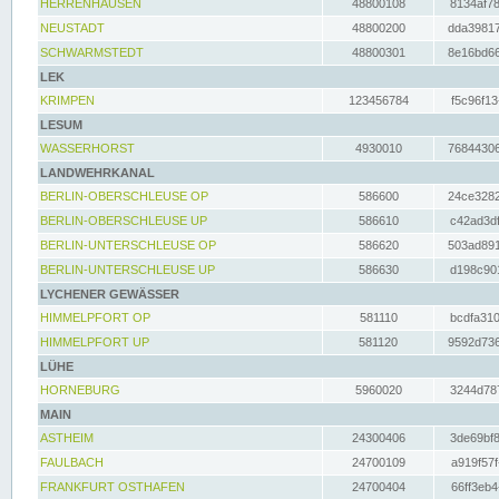
HERRENHAUSEN
48800108
8134af78
NEUSTADT
48800200
dda39817
SCHWARMSTEDT
48800301
8e16bd66
LEK
KRIMPEN
123456784
f5c96f13
LESUM
WASSERHORST
4930010
76844306
LANDWEHRKANAL
BERLIN-OBERSCHLEUSE OP
586600
24ce3282
BERLIN-OBERSCHLEUSE UP
586610
c42ad3df
BERLIN-UNTERSCHLEUSE OP
586620
503ad891
BERLIN-UNTERSCHLEUSE UP
586630
d198c901
LYCHENER GEWÄSSER
HIMMELPFORT OP
581110
bcdfa310
HIMMELPFORT UP
581120
9592d736
LÜHE
HORNEBURG
5960020
3244d787
MAIN
ASTHEIM
24300406
3de69bf8
FAULBACH
24700109
a919f57f
FRANKFURT OSTHAFEN
24700404
66ff3eb4