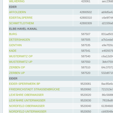
WILHERING
420061
aec23fd6
EDER
AFFOLDERN
42800502
ab9d5a42
EDERTALSPERRE
42800310
c6e9f744
SCHMITTLOTHEIM
42800309
d2155fa6
ELBE-HAVEL-KANAL
BURG
587507
831ad501
DETERSHAGEN
587505
a7b1eda9
GENTHIN
587535
e9e7f20c
KADE
587541
e4f29379
WUSTERWITZ OP
587540
c6a12d34
WUSTERWITZ UP
587550
3bfcf759
ZERBEN OP
587510
64c37072
ZERBEN UP
587520
532d8718
EIDER
EIDER-SPERRWERK BP
9520081
8ac85e6c
FRIEDRICHSTADT STRASSENBRÜCKE
9520060
721313e7
LEXFÄHRE OBERWASSER
9520020
86c5688f
LEXFÄHRE UNTERWASSER
9520030
7f01fbd8
NORDFELD OBERWASSER
9520040
61394669
NORDFELD UNTERWASSER
9520050
cb93548e