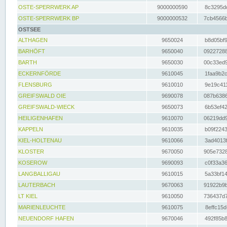
OSTE-SPERRWERK AP
9000000590
8c3295dc
OSTE-SPERRWERK BP
9000000532
7cb4566b
OSTSEE
ALTHAGEN
9650024
b8d05bf9
BARHÖFT
9650040
09227288
BARTH
9650030
00c33ed9
ECKERNFÖRDE
9610045
1faa9b2c
FLENSBURG
9610010
9e19c411
GREIFSWALD OIE
9690078
087b6386
GREIFSWALD-WIECK
9650073
6b53ef42
HEILIGENHAFEN
9610070
06219dd9
KAPPELN
9610035
b09f2243
KIEL-HOLTENAU
9610066
3ad4013f
KLOSTER
9670050
905e7328
KOSEROW
9690093
c0f33a36
LANGBALLIGAU
9610015
5a33bf14
LAUTERBACH
9670063
91922b9b
LT KIEL
9610050
736437d7
MARIENLEUCHTE
9610075
8effc15d
NEUENDORF HAFEN
9670046
492f85b8