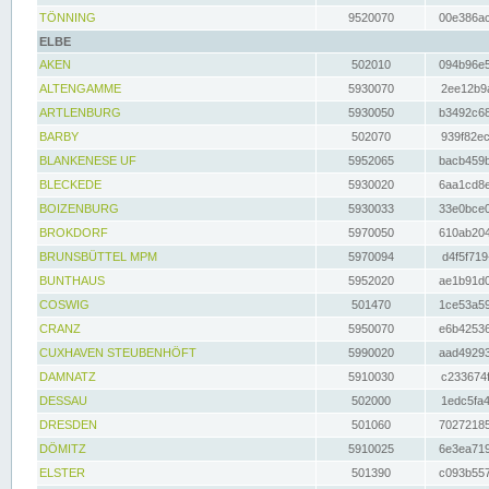
TÖNNING
9520070
00e386ac
ELBE
AKEN
502010
094b96e5
ALTENGAMME
5930070
2ee12b9a
ARTLENBURG
5930050
b3492c68
BARBY
502070
939f82ec
BLANKENESE UF
5952065
bacb459b
BLECKEDE
5930020
6aa1cd8e
BOIZENBURG
5930033
33e0bce0
BROKDORF
5970050
610ab204
BRUNSBÜTTEL MPM
5970094
d4f5f719
BUNTHAUS
5952020
ae1b91d0
COSWIG
501470
1ce53a59
CRANZ
5950070
e6b42536
CUXHAVEN STEUBENHÖFT
5990020
aad49293
DAMNATZ
5910030
c233674f
DESSAU
502000
1edc5fa4
DRESDEN
501060
70272185
DÖMITZ
5910025
6e3ea719
ELSTER
501390
c093b557