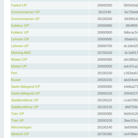
Fankel UP
26900300
583420a8
Grevenmacher OP
2610180
6e72bebf
Grevenmacher UP
26100200
69308142
Koblenz OP
26900880
3f64ff08
Koblenz UP
26900900
9dbcac54
Lehmen OP
26900680
d0abe01a
Lehmen UP
26900700
dc1bb420
Mehring AMS
26700100
4c1b6f17
Müden OP
26900480
a5c880a3
Müden UP
26900500
edc67ca3
Perl
26100100
c263ea53
Ruwer
26500150
abd34ee6
Sankt Aldegund OP
26900080
e4d6a271
Sankt Aldegund UP
26900100
20640279
Stadtbredimus OP
26100110
cceb7060
Stadtbredimus UP
26100130
dfdf753b
Trier OP
26500080
9d2b4126
Trier UP
26500100
3bec53ca
Wincheringen
26100140
bb5560fc
Wintrich OP
26700380
cb4789e4