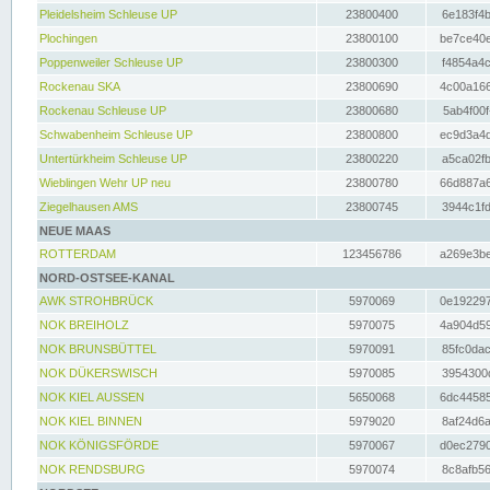
Pleidelsheim Schleuse UP
23800400
6e183f4b
Plochingen
23800100
be7ce40e
Poppenweiler Schleuse UP
23800300
f4854a4c
Rockenau SKA
23800690
4c00a166
Rockenau Schleuse UP
23800680
5ab4f00f
Schwabenheim Schleuse UP
23800800
ec9d3a4d
Untertürkheim Schleuse UP
23800220
a5ca02fb
Wieblingen Wehr UP neu
23800780
66d887a6
Ziegelhausen AMS
23800745
3944c1fd
NEUE MAAS
ROTTERDAM
123456786
a269e3be
NORD-OSTSEE-KANAL
AWK STROHBRÜCK
5970069
0e192297
NOK BREIHOLZ
5970075
4a904d59
NOK BRUNSBÜTTEL
5970091
85fc0dac
NOK DÜKERSWISCH
5970085
3954300d
NOK KIEL AUSSEN
5650068
6dc44585
NOK KIEL BINNEN
5979020
8af24d6a
NOK KÖNIGSFÖRDE
5970067
d0ec2790
NOK RENDSBURG
5970074
8c8afb56