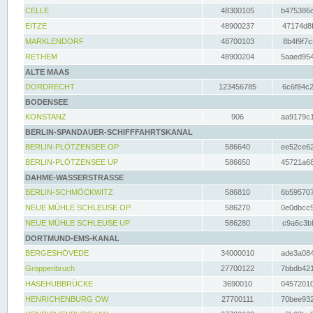
CELLE
48300105
b475386c
EITZE
48900237
47174d8f
MARKLENDORF
48700103
8b4f9f7c
RETHEM
48900204
5aaed954
ALTE MAAS
DORDRECHT
123456785
6c6f84c2
BODENSEE
KONSTANZ
906
aa9179c1
BERLIN-SPANDAUER-SCHIFFFAHRTSKANAL
BERLIN-PLÖTZENSEE OP
586640
ee52ce62
BERLIN-PLÖTZENSEE UP
586650
45721a68
DAHME-WASSERSTRASSE
BERLIN-SCHMÖCKWITZ
586810
6b595707
NEUE MÜHLE SCHLEUSE OP
586270
0e0dbcc9
NEUE MÜHLE SCHLEUSE UP
586280
c9a6c3bf
DORTMUND-EMS-KANAL
BERGESHÖVEDE
34000010
ade3a084
Groppenbruch
27700122
7bbdb421
HASEHUBBRÜCKE
3690010
04572010
HENRICHENBURG OW
27700111
70bee932