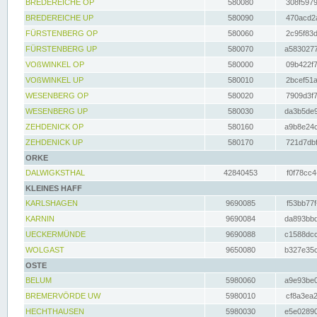
BREDEREICHE OP
580080
308f5979
BREDEREICHE UP
580090
470acd2a
FÜRSTENBERG OP
580060
2c95f83d
FÜRSTENBERG UP
580070
a5830277
VOßWINKEL OP
580000
09b422f7
VOßWINKEL UP
580010
2bcef51a
WESENBERG OP
580020
7909d3f7
WESENBERG UP
580030
da3b5de9
ZEHDENICK OP
580160
a9b8e24c
ZEHDENICK UP
580170
721d7dbf
ORKE
DALWIGKSTHAL
42840453
f0f78cc4
KLEINES HAFF
KARLSHAGEN
9690085
f53bb77f
KARNIN
9690084
da893bbd
UECKERMÜNDE
9690088
c1588dcc
WOLGAST
9650080
b327e35c
OSTE
BELUM
5980060
a9e93be0
BREMERVÖRDE UW
5980010
cf8a3ea2
HECHTHAUSEN
5980030
e5e02890