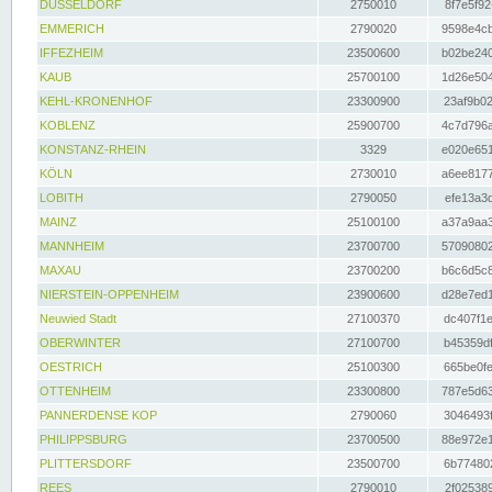
DÜSSELDORF
2750010
8f7e5f92
EMMERICH
2790020
9598e4cb
IFFEZHEIM
23500600
b02be240
KAUB
25700100
1d26e504
KEHL-KRONENHOF
23300900
23af9b02
KOBLENZ
25900700
4c7d796a
KONSTANZ-RHEIN
3329
e020e651
KÖLN
2730010
a6ee8177
LOBITH
2790050
efe13a3d
MAINZ
25100100
a37a9aa3
MANNHEIM
23700700
57090802
MAXAU
23700200
b6c6d5c8
NIERSTEIN-OPPENHEIM
23900600
d28e7ed1
Neuwied Stadt
27100370
dc407f1e
OBERWINTER
27100700
b45359df
OESTRICH
25100300
665be0fe
OTTENHEIM
23300800
787e5d63
PANNERDENSE KOP
2790060
3046493f
PHILIPPSBURG
23700500
88e972e1
PLITTERSDORF
23500700
6b774802
REES
2790010
2f025389