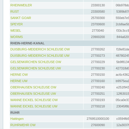
RHEINWEILER
23300130
06b978dd
RUST
23300580
5389b878
SANKT GOAR
25700300
550eb7e9
SPEYER
23700600
2cb8ae5b
WESEL
2770040
f33c3cc9
WORMS
23900200
844a620f
RHEIN-HERNE-KANAL
DUISBURG-MEIDERICH SCHLEUSE OW
27700262
f18e81da
DUISBURG-MEIDERICH SCHLEUSE UW
27700273
48780245
GELSENKIRCHEN SCHLEUSE OW
27700229
5b9f8134
GELSENKIRCHEN SCHLEUSE UW
27700230
427318d0
HERNE OW
27700150
ac6c4362
HERNE UW
27700160
b9975ea1
OBERHAUSEN SCHLEUSE OW
27700240
e251f943
OBERHAUSEN SCHLEUSE UW
27700251
12f63015
WANNE EICKEL SCHLEUSE OW
27700193
05ca0e33
WANNE EICKEL SCHLEUSE UW
27700218
23045f8b
RUHR
Hattingen
2769510000100
c0594fb5
RUHRWEHR OW
27600090
12a3037f