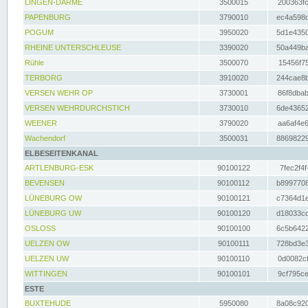
LINGEN-DARME
3500015
200363fc
PAPENBURG
3790010
ec4a598d
POGUM
3950020
5d1e4350
RHEINE UNTERSCHLEUSE
3390020
50a449ba
Rühle
3500070
15456f75
TERBORG
3910020
244cae8b
VERSEN WEHR OP
3730001
86f8dbab
VERSEN WEHRDURCHSTICH
3730010
6de43652
WEENER
3790020
aa6af4e6
Wachendorf
3500031
88698229
ELBESEITENKANAL
ARTLENBURG-ESK
90100122
7fec2f4f
BEVENSEN
90100112
b8997708
LÜNEBURG OW
90100121
c7364d1e
LÜNEBURG UW
90100120
d18033cd
OSLOSS
90100100
6c5b6422
UELZEN OW
90100111
728bd3e3
UELZEN UW
90100110
0d0082cf
WITTINGEN
90100101
9cf795ce
ESTE
BUXTEHUDE
5950080
8a08c920