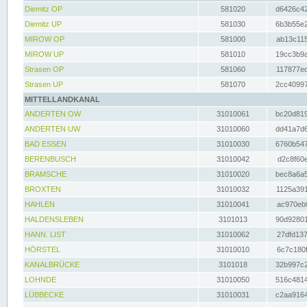
Diemitz OP
581020
d6426c42
Diemitz UP
581030
6b3b55e2
MIROW OP
581000
ab13c115
MIROW UP
581010
19cc3b9a
Strasen OP
581060
117877ec
Strasen UP
581070
2cc40997
MITTELLANDKANAL
ANDERTEN OW
31010061
bc20d819
ANDERTEN UW
31010060
dd41a7d6
BAD ESSEN
31010030
6760b547
BERENBUSCH
31010042
d2c8f60e
BRAMSCHE
31010020
bec8a6a5
BROXTEN
31010032
1125a391
HAHLEN
31010041
ac970eb0
HALDENSLEBEN
3101013
90d92801
HANN. LIST
31010062
27dfd137
HÖRSTEL
31010010
6c7c180f
KANALBRÜCKE
3101018
32b997c2
LOHNDE
31010050
516c4814
LÜBBECKE
31010031
c2aa9164