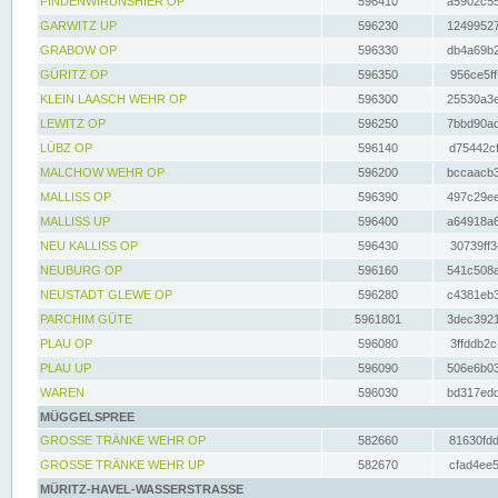
FINDENWIRUNSHIER OP
596410
a5902c55
GARWITZ UP
596230
12499527
GRABOW OP
596330
db4a69b2
GÜRITZ OP
596350
956ce5ff
KLEIN LAASCH WEHR OP
596300
25530a3e
LEWITZ OP
596250
7bbd90ad
LÜBZ OP
596140
d75442cf
MALCHOW WEHR OP
596200
bccaacb3
MALLISS OP
596390
497c29ee
MALLISS UP
596400
a64918a6
NEU KALLISS OP
596430
30739ff3
NEUBURG OP
596160
541c508a
NEUSTADT GLEWE OP
596280
c4381eb3
PARCHIM GÜTE
5961801
3dec3921
PLAU OP
596080
3ffddb2c
PLAU UP
596090
506e6b03
WAREN
596030
bd317edd
MÜGGELSPREE
GROSSE TRÄNKE WEHR OP
582660
81630fdd
GROSSE TRÄNKE WEHR UP
582670
cfad4ee5
MÜRITZ-HAVEL-WASSERSTRASSE