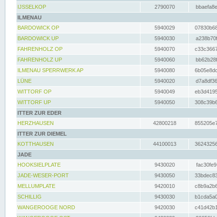
IJSSELKOP
2790070
bbaefa8e
ILMENAU
BARDOWICK OP
5940029
07830b68
BARDOWICK UP
5940030
a238b70f
FAHRENHOLZ OP
5940070
c33c3667
FAHRENHOLZ UP
5940060
bb62b28f
ILMENAU SPERRWERK AP
5940080
6b05e8dc
LÜNE
5940020
d7a8df36
WITTORF OP
5940049
eb3d4195
WITTORF UP
5940050
308c39b6
ITTER ZUR EDER
HERZHAUSEN
42800218
855205e7
ITTER ZUR DIEMEL
KOTTHAUSEN
44100013
36243256
JADE
HOOKSIELPLATE
9430020
fac30fe9
JADE-WESER-PORT
9430050
33bdec83
MELLUMPLATE
9420010
c8b9a2b6
SCHILLIG
9430030
b1cda5a0
WANGEROOGE NORD
9420030
c41d42b1