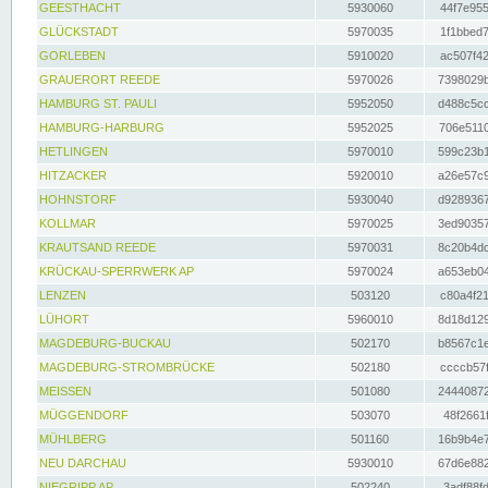
GEESTHACHT
5930060
44f7e955
GLÜCKSTADT
5970035
1f1bbed7
GORLEBEN
5910020
ac507f42
GRAUERORT REEDE
5970026
7398029b
HAMBURG ST. PAULI
5952050
d488c5cc
HAMBURG-HARBURG
5952025
706e5110
HETLINGEN
5970010
599c23b1
HITZACKER
5920010
a26e57c9
HOHNSTORF
5930040
d9289367
KOLLMAR
5970025
3ed90357
KRAUTSAND REEDE
5970031
8c20b4dc
KRÜCKAU-SPERRWERK AP
5970024
a653eb04
LENZEN
503120
c80a4f21
LÜHORT
5960010
8d18d129
MAGDEBURG-BUCKAU
502170
b8567c1e
MAGDEBURG-STROMBRÜCKE
502180
ccccb57f
MEISSEN
501080
24440872
MÜGGENDORF
503070
48f2661f
MÜHLBERG
501160
16b9b4e7
NEU DARCHAU
5930010
67d6e882
NIEGRIPP AP
502240
3adf88fd