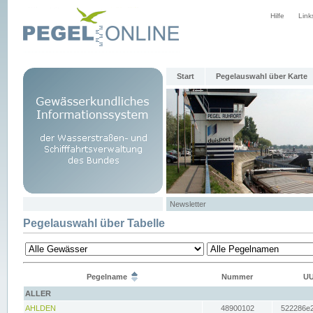
Hilfe
Link
Start
Pegelauswahl über Karte
Newsletter
Pegelauswahl über Tabelle
Pegelname
Nummer
UU
ALLER
AHLDEN
48900102
522286e2