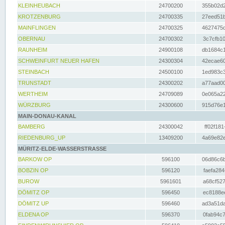
KLEINHEUBACH
24700200
355b02d2
KROTZENBURG
24700335
27eed51b
MAINFLINGEN
24700325
4627475d
OBERNAU
24700302
3c7cfb10
RAUNHEIM
24900108
db1684c1
SCHWEINFURT NEUER HAFEN
24300304
42ecae60
STEINBACH
24500100
1ed983c3
TRUNSTADT
24300202
a77aad00
WERTHEIM
24709089
0e065a22
WÜRZBURG
24300600
915d76e1
MAIN-DONAU-KANAL
BAMBERG
24300042
ff02f181
RIEDENBURG_UP
13409200
4a69e82e
MÜRITZ-ELDE-WASSERSTRASSE
BARKOW OP
596100
06d86c6b
BOBZIN OP
596120
faefa284
BUROW
5961601
a68cf527
DÖMITZ OP
596450
ec8188ee
DÖMITZ UP
596460
ad3a51da
ELDENA OP
596370
0fab94c7