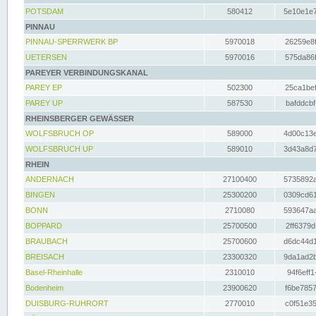
POTSDAM
580412
5e10e1e7
PINNAU
PINNAU-SPERRWERK BP
5970018
26259e8f
UETERSEN
5970016
575da86f
PAREYER VERBINDUNGSKANAL
PAREY EP
502300
25ca1bef
PAREY UP
587530
bafddcbf
RHEINSBERGER GEWÄSSER
WOLFSBRUCH OP
589000
4d00c13e
WOLFSBRUCH UP
589010
3d43a8d7
RHEIN
ANDERNACH
27100400
5735892a
BINGEN
25300200
0309cd61
BONN
2710080
593647aa
BOPPARD
25700500
2ff6379d
BRAUBACH
25700600
d6dc44d1
BREISACH
23300320
9da1ad2b
Basel-Rheinhalle
2310010
94f6eff1
Bodenheim
23900620
f6be7857
DUISBURG-RUHRORT
2770010
c0f51e35