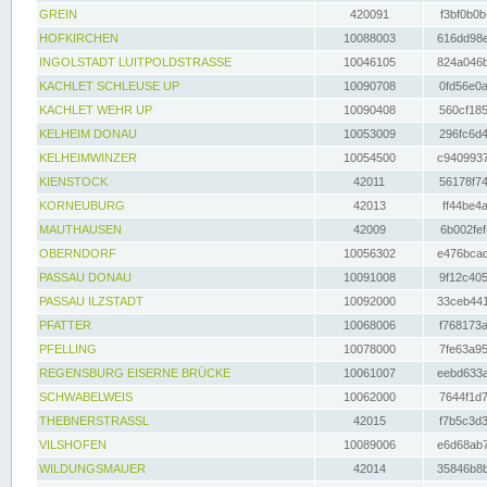
GREIN
420091
f3bf0b0b
HOFKIRCHEN
10088003
616dd98e
INGOLSTADT LUITPOLDSTRASSE
10046105
824a046b
KACHLET SCHLEUSE UP
10090708
0fd56e0a
KACHLET WEHR UP
10090408
560cf185
KELHEIM DONAU
10053009
296fc6d4
KELHEIMWINZER
10054500
c9409937
KIENSTOCK
42011
56178f74
KORNEUBURG
42013
ff44be4a
MAUTHAUSEN
42009
6b002fef
OBERNDORF
10056302
e476bcad
PASSAU DONAU
10091008
9f12c405
PASSAU ILZSTADT
10092000
33ceb441
PFATTER
10068006
f768173a
PFELLING
10078000
7fe63a95
REGENSBURG EISERNE BRÜCKE
10061007
eebd633a
SCHWABELWEIS
10062000
7644f1d7
THEBNERSTRASSL
42015
f7b5c3d3
VILSHOFEN
10089006
e6d68ab7
WILDUNGSMAUER
42014
35846b8b