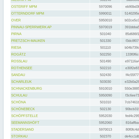
OSTERIFF MPM
5970096
eb90bd3f
OTTERNDORF MPM
5990011
5140295e
OVER
5950010
b02ce5c0
PINNAU-SPERRWERK AP
5970019
391bbba5
PIRNA
501040
85d686f1
PRETZSCH-MAUKEN
501330
f3dc8f07
RIESA
501110
b04b739d
ROGÄTZ
502250
133f0f6c
ROSSLAU
501490
e97116a4
ROTHENSEE
502210
e30f2e83
SANDAU
502430
f4c55f77
SCHARLEUK
503030
e32b0a28
SCHNACKENBURG
5910010
550e3885
SCHULAU
5950090
f3c6ee73
SCHÖNA
501010
7cb7461b
SCHÖNEBECK
502130
90bcb315
SCHÖPFSTELLE
5952030
fed4c295
SEEMANNSHÖFT
5952060
816affba
STADERSAND
5970013
80f0fc4d
STORKAU
502370
de4cc1db