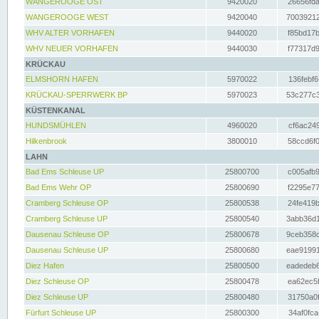
WANGEROOGE OST
9420020
26656fda
WANGEROOGE WEST
9420040
70039212
WHV ALTER VORHAFEN
9440020
f85bd17b
WHV NEUER VORHAFEN
9440030
f77317d9
KRÜCKAU
ELMSHORN HAFEN
5970022
136febf6
KRÜCKAU-SPERRWERK BP
5970023
53c277c3
KÜSTENKANAL
HUNDSMÜHLEN
4960020
cf6ac249
Hilkenbrook
3800010
58ccd6f0
LAHN
Bad Ems Schleuse UP
25800700
c005afb9
Bad Ems Wehr OP
25800690
f2295e77
Cramberg Schleuse OP
25800538
24fe419b
Cramberg Schleuse UP
25800540
3abb36d1
Dausenau Schleuse OP
25800678
9ceb358c
Dausenau Schleuse UP
25800680
eae91991
Diez Hafen
25800500
eadedeb6
Diez Schleuse OP
25800478
ea62ec5f
Diez Schleuse UP
25800480
31750a0f
Fürfurt Schleuse UP
25800300
34af0fca