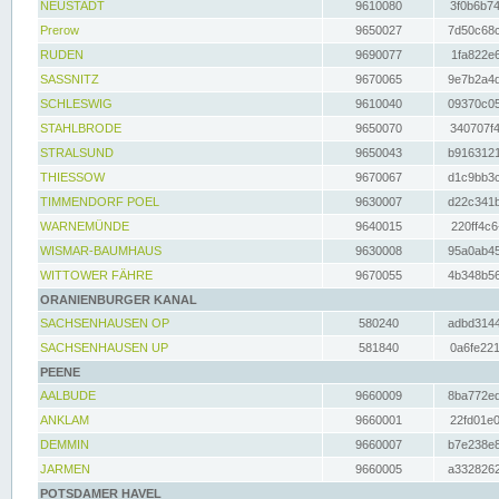
NEUSTADT
9610080
3f0b6b74
Prerow
9650027
7d50c68c
RUDEN
9690077
1fa822e6
SASSNITZ
9670065
9e7b2a4d
SCHLESWIG
9610040
09370c05
STAHLBRODE
9650070
340707f4
STRALSUND
9650043
b9163121
THIESSOW
9670067
d1c9bb3c
TIMMENDORF POEL
9630007
d22c341b
WARNEMÜNDE
9640015
220ff4c6
WISMAR-BAUMHAUS
9630008
95a0ab45
WITTOWER FÄHRE
9670055
4b348b56
ORANIENBURGER KANAL
SACHSENHAUSEN OP
580240
adbd3144
SACHSENHAUSEN UP
581840
0a6fe221
PEENE
AALBUDE
9660009
8ba772ed
ANKLAM
9660001
22fd01e0
DEMMIN
9660007
b7e238e8
JARMEN
9660005
a3328262
POTSDAMER HAVEL