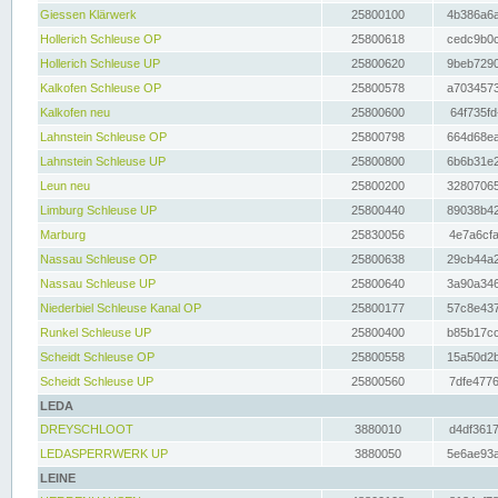
Giessen Klärwerk
25800100
4b386a6a
Hollerich Schleuse OP
25800618
cedc9b0c
Hollerich Schleuse UP
25800620
9beb7290
Kalkofen Schleuse OP
25800578
a7034573
Kalkofen neu
25800600
64f735fd
Lahnstein Schleuse OP
25800798
664d68ea
Lahnstein Schleuse UP
25800800
6b6b31e2
Leun neu
25800200
32807065
Limburg Schleuse UP
25800440
89038b42
Marburg
25830056
4e7a6cfa
Nassau Schleuse OP
25800638
29cb44a2
Nassau Schleuse UP
25800640
3a90a346
Niederbiel Schleuse Kanal OP
25800177
57c8e437
Runkel Schleuse UP
25800400
b85b17cc
Scheidt Schleuse OP
25800558
15a50d2b
Scheidt Schleuse UP
25800560
7dfe4776
LEDA
DREYSCHLOOT
3880010
d4df3617
LEDASPERRWERK UP
3880050
5e6ae93a
LEINE