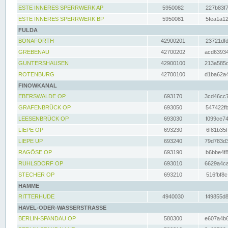
ESTE INNERES SPERRWERK AP
5950082
227b83f7
ESTE INNERES SPERRWERK BP
5950081
5fea1a12
FULDA
BONAFORTH
42900201
23721dfd
GREBENAU
42700202
acd63934
GUNTERSHAUSEN
42900100
213a585d
ROTENBURG
42700100
d1ba62a4
FINOWKANAL
EBERSWALDE OP
693170
3cd46cc7
GRAFENBRÜCK OP
693050
547422fb
LEESENBRÜCK OP
693030
f099ce74
LIEPE OP
693230
6f81b35f
LIEPE UP
693240
79d783d3
RAGÖSE OP
693190
b6bbe4f8
RUHLSDORF OP
693010
6629a4ca
STECHER OP
693210
516fbf8c
HAMME
RITTERHUDE
4940030
f49855d8
HAVEL-ODER-WASSERSTRASSE
BERLIN-SPANDAU OP
580300
e607a4b6