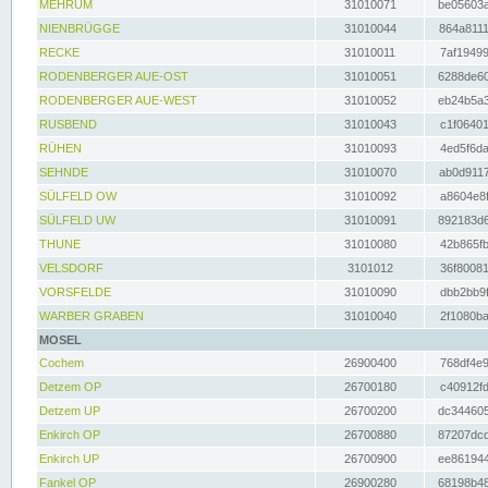
MEHRUM
31010071
be05603a
NIENBRÜGGE
31010044
864a8111
RECKE
31010011
7af19499
RODENBERGER AUE-OST
31010051
6288de60
RODENBERGER AUE-WEST
31010052
eb24b5a3
RUSBEND
31010043
c1f06401
RÜHEN
31010093
4ed5f6da
SEHNDE
31010070
ab0d9117
SÜLFELD OW
31010092
a8604e8f
SÜLFELD UW
31010091
892183d6
THUNE
31010080
42b865fb
VELSDORF
3101012
36f80081
VORSFELDE
31010090
dbb2bb9f
WARBER GRABEN
31010040
2f1080ba
MOSEL
Cochem
26900400
768df4e9
Detzem OP
26700180
c40912fd
Detzem UP
26700200
dc344605
Enkirch OP
26700880
87207dcd
Enkirch UP
26700900
ee861944
Fankel OP
26900280
68198b48