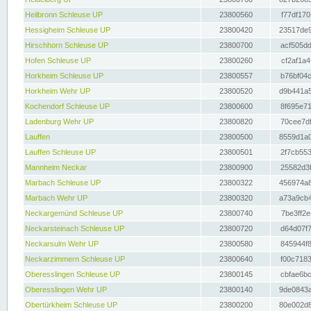
Heilbronn Schleuse UP
23800560
f77df170
Hessigheim Schleuse UP
23800420
23517de9
Hirschhorn Schleuse UP
23800700
acf505dd
Hofen Schleuse UP
23800260
cf2af1a4
Horkheim Schleuse UP
23800557
b76bf04c
Horkheim Wehr UP
23800520
d9b441a5
Kochendorf Schleuse UP
23800600
8f695e71
Ladenburg Wehr UP
23800820
70cee7df
Lauffen
23800500
8559d1a0
Lauffen Schleuse UP
23800501
2f7cb553
Mannheim Neckar
23800900
25582d3f
Marbach Schleuse UP
23800322
456974a8
Marbach Wehr UP
23800320
a73a9cb4
Neckargemünd Schleuse UP
23800740
7be3ff2e
Neckarsteinach Schleuse UP
23800720
d64d07f7
Neckarsulm Wehr UP
23800580
845944f8
Neckarzimmern Schleuse UP
23800640
f00c7183
Oberesslingen Schleuse UP
23800145
cbfae6bc
Oberesslingen Wehr UP
23800140
9de0843a
Obertürkheim Schleuse UP
23800200
80e002d8