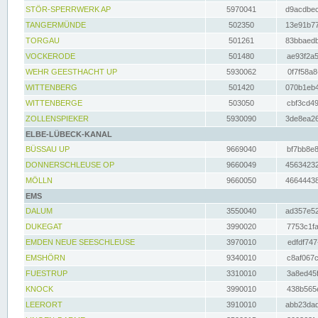
STÖR-SPERRWERK AP
5970041
d9acdbec
TANGERMÜNDE
502350
13e91b77
TORGAU
501261
83bbaedb
VOCKERODE
501480
ae93f2a5
WEHR GEESTHACHT UP
5930062
0f7f58a8
WITTENBERG
501420
070b1eb4
WITTENBERGE
503050
cbf3cd49
ZOLLENSPIEKER
5930090
3de8ea26
ELBE-LÜBECK-KANAL
BÜSSAU UP
9669040
bf7bb8e8
DONNERSCHLEUSE OP
9660049
45634232
MÖLLN
9660050
46644438
EMS
DALUM
3550040
ad357e52
DUKEGAT
3990020
7753c1fa
EMDEN NEUE SEESCHLEUSE
3970010
edfdf747
EMSHÖRN
9340010
c8af067c
FUESTRUP
3310010
3a8ed45f
KNOCK
3990010
438b565e
LEERORT
3910010
abb23dad