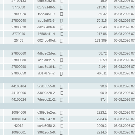
27700133
e6b68bc2-6...
15.9
06.08.2026 07
3770030
8177a148-5...
213.07
06.08.2026 07
27800020
f5bc4a51-0...
39.32
06.08.2026 07
27800040
ccd3e8f1-3...
70.315
06.08.2026 07
27800030
ed260406-b...
72.49
06.08.2026 07
3770040
16508b11-4...
217.86
06.08.2026 07
25463
0024cc40-d...
171.309
06.08.2026 07
27800060
4dbce62d-a...
38.72
06.08.2026 07
27800080
4ef9dd9c-b...
36.59
06.08.2026 07
27800090
facc5c16-f...
2.144
06.08.2026 07
27800050
d31767ef-2...
40.611
06.08.2026 07
44100104
5cdc6555-8...
90.6
06.08.2026 07
44100206
33092c28-2...
90.0
06.08.2026 07
44100024
7deedc21-2...
97.4
06.08.2026 07
10094006
c389c9e2-a...
2223.1
06.08.2026 07
10081004
53d40547-8...
2284.4
06.08.2026 07
42012
ce4e3050-2...
2009.2
06.08.2026 07
10096001
99619dc5-9...
2214.5
06.08.2026 07