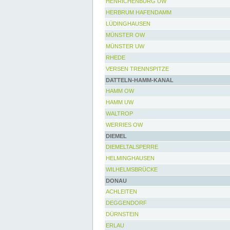
HENRICHENBURG UW
HERBRUM HAFENDAMM
LÜDINGHAUSEN
MÜNSTER OW
MÜNSTER UW
RHEDE
VERSEN TRENNSPITZE
DATTELN-HAMM-KANAL
HAMM OW
HAMM UW
WALTROP
WERRIES OW
DIEMEL
DIEMELTALSPERRE
HELMINGHAUSEN
WILHELMSBRÜCKE
DONAU
ACHLEITEN
DEGGENDORF
DÜRNSTEIN
ERLAU