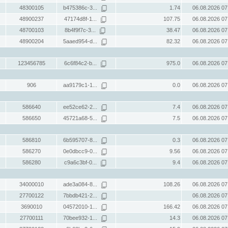
48300105
b475386c-3...
1.74
06.08.2026 07
48900237
47174d8f-1...
107.75
06.08.2026 07
48700103
8b4f9f7c-3...
38.47
06.08.2026 07
48900204
5aaed954-d...
82.32
06.08.2026 07
123456785
6c6f84c2-b...
975.0
06.08.2026 07
906
aa9179c1-1...
0.0
06.08.2026 07
586640
ee52ce62-2...
7.4
06.08.2026 07
586650
45721a68-5...
7.5
06.08.2026 07
586810
6b595707-8...
0.3
06.08.2026 07
586270
0e0dbcc9-0...
9.56
06.08.2026 07
586280
c9a6c3bf-0...
9.4
06.08.2026 07
34000010
ade3a084-8...
108.26
06.08.2026 07
27700122
7bbdb421-2...
06.08.2026 07
3690010
04572010-1...
166.42
06.08.2026 07
27700111
70bee932-1...
14.3
06.08.2026 07