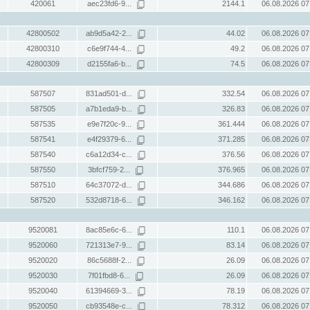
420061
aec23fd6-9...
2144.1
06.08.2026 07
42800502
ab9d5a42-2...
44.02
06.08.2026 07
42800310
c6e9f744-4...
49.2
06.08.2026 07
42800309
d2155fa6-b...
74.5
06.08.2026 07
587507
831ad501-d...
332.54
06.08.2026 07
587505
a7b1eda9-b...
326.83
06.08.2026 07
587535
e9e7f20c-9...
361.444
06.08.2026 07
587541
e4f29379-6...
371.285
06.08.2026 07
587540
c6a12d34-c...
376.56
06.08.2026 07
587550
3bfcf759-2...
376.965
06.08.2026 07
587510
64c37072-d...
344.686
06.08.2026 07
587520
532d8718-6...
346.162
06.08.2026 07
9520081
8ac85e6c-6...
110.1
06.08.2026 07
9520060
721313e7-9...
83.14
06.08.2026 07
9520020
86c5688f-2...
26.09
06.08.2026 07
9520030
7f01fbd8-6...
26.09
06.08.2026 07
9520040
61394669-3...
78.19
06.08.2026 07
9520050
cb93548e-c...
78.312
06.08.2026 07