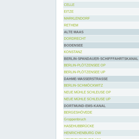
CELLE
EITZE
MARKLENDORF
RETHEM
ALTE MAAS
DORDRECHT
BODENSEE
KONSTANZ
BERLIN-SPANDAUER-SCHIFFFAHRTSKANAL
BERLIN-PLÖTZENSEE OP
BERLIN-PLÖTZENSEE UP
DAHME-WASSERSTRASSE
BERLIN-SCHMÖCKWITZ
NEUE MÜHLE SCHLEUSE OP
NEUE MÜHLE SCHLEUSE UP
DORTMUND-EMS-KANAL
BERGESHÖVEDE
Groppenbruch
HASEHUBBRÜCKE
HENRICHENBURG OW