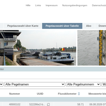
Hilfe
Links
Impressum
Nutzungsbedingungen
Datenschutz
Pegelauswahl über Karte
Pegelauswahl über Tabelle
Abo
Down
tter
Nummer
UUID
Flusskilometer
Messwerte bi
48900102
522286e2-b...
58.71
06.08.2026 07