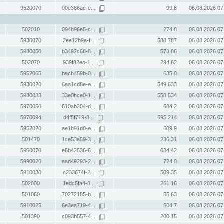
9520070
00e386ac-e...
99.8
06.08.2026 07
502010
094b96e5-c...
274.8
06.08.2026 07
5930070
2ee12b9a-f...
588.787
06.08.2026 07
5930050
b3492c68-8...
573.86
06.08.2026 07
502070
939f82ec-1...
294.82
06.08.2026 07
5952065
bacb459b-0...
635.0
06.08.2026 07
5930020
6aa1cd8e-e...
549.633
06.08.2026 07
5930033
33e0bce0-1...
558.534
06.08.2026 07
5970050
610ab204-d...
684.2
06.08.2026 07
5970094
d4f5f719-8...
695.214
06.08.2026 07
5952020
ae1b91d0-e...
609.9
06.08.2026 07
501470
1ce53a59-3...
236.31
06.08.2026 07
5950070
e6b42536-6...
634.42
06.08.2026 07
5990020
aad49293-2...
724.0
06.08.2026 07
5910030
c233674f-2...
509.35
06.08.2026 07
502000
1edc5fa4-8...
261.16
06.08.2026 07
501060
70272185-b...
55.63
06.08.2026 07
5910025
6e3ea719-4...
504.7
06.08.2026 07
501390
c093b557-4...
200.15
06.08.2026 07