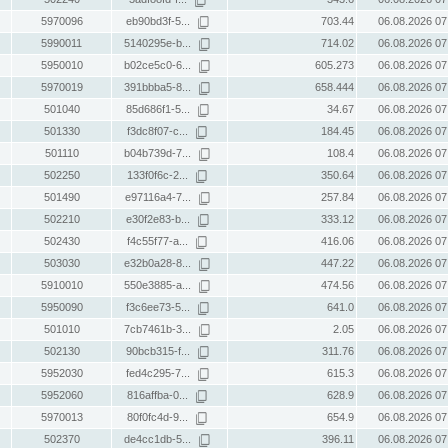
5970096
eb90bd3f-5...
703.44
06.08.2026 07
5990011
5140295e-b...
714.02
06.08.2026 07
5950010
b02ce5c0-6...
605.273
06.08.2026 07
5970019
391bbba5-8...
658.444
06.08.2026 07
501040
85d686f1-5...
34.67
06.08.2026 07
501330
f3dc8f07-c...
184.45
06.08.2026 07
501110
b04b739d-7...
108.4
06.08.2026 07
502250
133f0f6c-2...
350.64
06.08.2026 07
501490
e97116a4-7...
257.84
06.08.2026 07
502210
e30f2e83-b...
333.12
06.08.2026 07
502430
f4c55f77-a...
416.06
06.08.2026 07
503030
e32b0a28-8...
447.22
06.08.2026 07
5910010
550e3885-a...
474.56
06.08.2026 07
5950090
f3c6ee73-5...
641.0
06.08.2026 07
501010
7cb7461b-3...
2.05
06.08.2026 07
502130
90bcb315-f...
311.76
06.08.2026 07
5952030
fed4c295-7...
615.3
06.08.2026 07
5952060
816affba-0...
628.9
06.08.2026 07
5970013
80f0fc4d-9...
654.9
06.08.2026 07
502370
de4cc1db-5...
396.11
06.08.2026 07