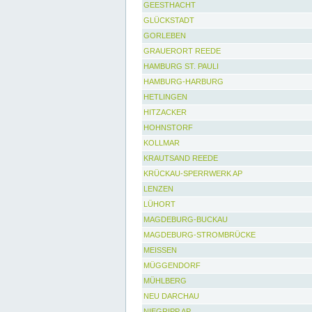
GEESTHACHT
GLÜCKSTADT
GORLEBEN
GRAUERORT REEDE
HAMBURG ST. PAULI
HAMBURG-HARBURG
HETLINGEN
HITZACKER
HOHNSTORF
KOLLMAR
KRAUTSAND REEDE
KRÜCKAU-SPERRWERK AP
LENZEN
LÜHORT
MAGDEBURG-BUCKAU
MAGDEBURG-STROMBRÜCKE
MEISSEN
MÜGGENDORF
MÜHLBERG
NEU DARCHAU
NIEGRIPP AP