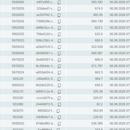
5930060
44f7e955-c...
583.393
06.08.2026 07
5970035
1f1bbed7-c...
674.0
06.08.2026 07
5910020
ac507f42-1...
492.95
06.08.2026 07
5970026
7398029b-c...
660.738
06.08.2026 07
5952050
d488c5cc-4...
623.1
06.08.2026 07
5952025
706e5110-c...
615.0
06.08.2026 07
5970010
599c23b1-4...
650.5
06.08.2026 07
5920010
a26e57c9-1...
522.639
06.08.2026 07
5930040
d9289367-c...
568.987
06.08.2026 07
5970025
3ed90357-4...
666.9
06.08.2026 07
5970031
8c20b4dc-1...
671.787
06.08.2026 07
5970024
a653eb04-d...
663.3
06.08.2026 07
503120
c80a4f21-5...
484.7
06.08.2026 07
5960010
8d18d129-0...
645.5
06.08.2026 07
502170
b8567c1e-8...
325.39
06.08.2026 07
502180
ccccb57f-a...
326.67
06.08.2026 07
501080
24440872-5...
82.2
06.08.2026 07
503070
48f2661f-f...
463.94
06.08.2026 07
501160
16b9b4e7-b...
128.02
06.08.2026 07
5930010
67d6e882-b...
536.385
06.08.2026 07
502240
3adf88fd-f...
343.6
06.08.2026 07