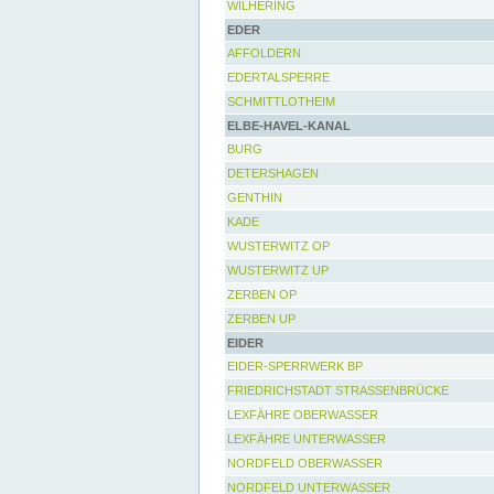
WILHERING
EDER
AFFOLDERN
EDERTALSPERRE
SCHMITTLOTHEIM
ELBE-HAVEL-KANAL
BURG
DETERSHAGEN
GENTHIN
KADE
WUSTERWITZ OP
WUSTERWITZ UP
ZERBEN OP
ZERBEN UP
EIDER
EIDER-SPERRWERK BP
FRIEDRICHSTADT STRASSENBRÜCKE
LEXFÄHRE OBERWASSER
LEXFÄHRE UNTERWASSER
NORDFELD OBERWASSER
NORDFELD UNTERWASSER