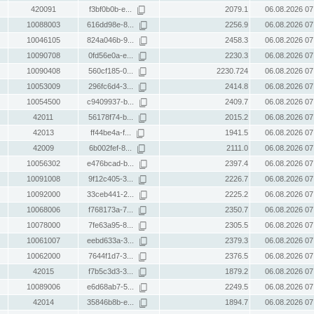
420091
f3bf0b0b-e...
2079.1
06.08.2026 07
10088003
616dd98e-8...
2256.9
06.08.2026 07
10046105
824a046b-9...
2458.3
06.08.2026 07
10090708
0fd56e0a-e...
2230.3
06.08.2026 07
10090408
560cf185-0...
2230.724
06.08.2026 07
10053009
296fc6d4-3...
2414.8
06.08.2026 07
10054500
c9409937-b...
2409.7
06.08.2026 07
42011
56178f74-b...
2015.2
06.08.2026 07
42013
ff44be4a-f...
1941.5
06.08.2026 07
42009
6b002fef-8...
2111.0
06.08.2026 07
10056302
e476bcad-b...
2397.4
06.08.2026 07
10091008
9f12c405-3...
2226.7
06.08.2026 07
10092000
33ceb441-2...
2225.2
06.08.2026 07
10068006
f768173a-7...
2350.7
06.08.2026 07
10078000
7fe63a95-8...
2305.5
06.08.2026 07
10061007
eebd633a-3...
2379.3
06.08.2026 07
10062000
7644f1d7-3...
2376.5
06.08.2026 07
42015
f7b5c3d3-3...
1879.2
06.08.2026 07
10089006
e6d68ab7-5...
2249.5
06.08.2026 07
42014
35846b8b-e...
1894.7
06.08.2026 07