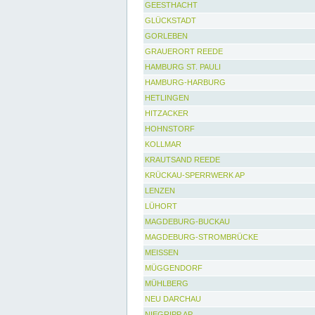
GEESTHACHT
GLÜCKSTADT
GORLEBEN
GRAUERORT REEDE
HAMBURG ST. PAULI
HAMBURG-HARBURG
HETLINGEN
HITZACKER
HOHNSTORF
KOLLMAR
KRAUTSAND REEDE
KRÜCKAU-SPERRWERK AP
LENZEN
LÜHORT
MAGDEBURG-BUCKAU
MAGDEBURG-STROMBRÜCKE
MEISSEN
MÜGGENDORF
MÜHLBERG
NEU DARCHAU
NIEGRIPP AP