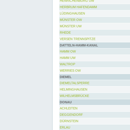
HENRICHENBURG UW
HERBRUM HAFENDAMM
LÜDINGHAUSEN
MÜNSTER OW
MÜNSTER UW
RHEDE
VERSEN TRENNSPITZE
DATTELN-HAMM-KANAL
HAMM OW
HAMM UW
WALTROP
WERRIES OW
DIEMEL
DIEMELTALSPERRE
HELMINGHAUSEN
WILHELMSBRÜCKE
DONAU
ACHLEITEN
DEGGENDORF
DÜRNSTEIN
ERLAU