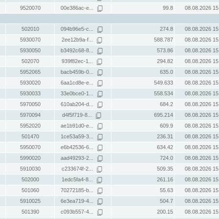
9520070
00e386ac-e...
99.8
08.08.2026 15
502010
094b96e5-c...
274.8
08.08.2026 15
5930070
2ee12b9a-f...
588.787
08.08.2026 15
5930050
b3492c68-8...
573.86
08.08.2026 15
502070
939f82ec-1...
294.82
08.08.2026 15
5952065
bacb459b-0...
635.0
08.08.2026 15
5930020
6aa1cd8e-e...
549.633
08.08.2026 15
5930033
33e0bce0-1...
558.534
08.08.2026 15
5970050
610ab204-d...
684.2
08.08.2026 15
5970094
d4f5f719-8...
695.214
08.08.2026 15
5952020
ae1b91d0-e...
609.9
08.08.2026 15
501470
1ce53a59-3...
236.31
08.08.2026 15
5950070
e6b42536-6...
634.42
08.08.2026 15
5990020
aad49293-2...
724.0
08.08.2026 15
5910030
c233674f-2...
509.35
08.08.2026 15
502000
1edc5fa4-8...
261.16
08.08.2026 15
501060
70272185-b...
55.63
08.08.2026 15
5910025
6e3ea719-4...
504.7
08.08.2026 15
501390
c093b557-4...
200.15
08.08.2026 15