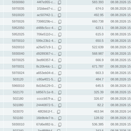
5930060
44f7e955-c...
583.393
08.08.2026 15
5970035
1f1bbed7-c...
674.0
08.08.2026 15
5910020
ac507f42-1...
492.95
08.08.2026 15
5970026
7398029b-c...
660.738
08.08.2026 15
5952050
d488c5cc-4...
623.1
08.08.2026 15
5952025
706e5110-c...
615.0
08.08.2026 15
5970010
599c23b1-4...
650.5
08.08.2026 15
5920010
a26e57c9-1...
522.639
08.08.2026 15
5930040
d9289367-c...
568.987
08.08.2026 15
5970025
3ed90357-4...
666.9
08.08.2026 15
5970031
8c20b4dc-1...
671.787
08.08.2026 15
5970024
a653eb04-d...
663.3
08.08.2026 15
503120
c80a4f21-5...
484.7
08.08.2026 15
5960010
8d18d129-0...
645.5
08.08.2026 15
502170
b8567c1e-8...
325.39
08.08.2026 15
502180
ccccb57f-a...
326.67
08.08.2026 15
501080
24440872-5...
82.2
08.08.2026 15
503070
48f2661f-f...
463.94
08.08.2026 14
501160
16b9b4e7-b...
128.02
08.08.2026 15
5930010
67d6e882-b...
536.385
08.08.2026 15
502240
3adf88fd-f...
343.6
08.08.2026 15