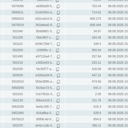
5970096
eb90bd3f-5...
703.44
08.08.2026 15
5990011
5140295e-b...
714.02
08.08.2026 15
5950010
b02ce5c0-6...
605.273
08.08.2026 15
5970019
391bbba5-8...
658.444
08.08.2026 15
501040
85d686f1-5...
34.67
08.08.2026 15
501330
f3dc8f07-c...
184.45
08.08.2026 15
501110
b04b739d-7...
108.4
08.08.2026 15
502250
133f0f6c-2...
350.64
08.08.2026 15
501490
e97116a4-7...
257.84
08.08.2026 15
502210
e30f2e83-b...
333.12
08.08.2026 15
502430
f4c55f77-a...
416.06
08.08.2026 15
503030
e32b0a28-8...
447.22
08.08.2026 15
5910010
550e3885-a...
474.56
08.08.2026 14
5950090
f3c6ee73-5...
641.0
08.08.2026 15
501010
7cb7461b-3...
2.05
08.08.2026 15
502130
90bcb315-f...
311.76
08.08.2026 15
5952030
fed4c295-7...
615.3
08.08.2026 15
5952060
816affba-0...
628.9
08.08.2026 15
5970013
80f0fc4d-9...
654.9
08.08.2026 15
502370
de4cc1db-5...
396.11
08.08.2026 15