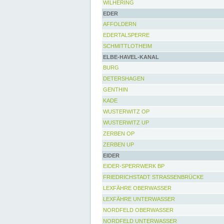
WILHERING
EDER
AFFOLDERN
EDERTALSPERRE
SCHMITTLOTHEIM
ELBE-HAVEL-KANAL
BURG
DETERSHAGEN
GENTHIN
KADE
WUSTERWITZ OP
WUSTERWITZ UP
ZERBEN OP
ZERBEN UP
EIDER
EIDER-SPERRWERK BP
FRIEDRICHSTADT STRASSENBRÜCKE
LEXFÄHRE OBERWASSER
LEXFÄHRE UNTERWASSER
NORDFELD OBERWASSER
NORDFELD UNTERWASSER