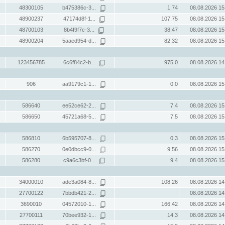
48300105
b475386c-3...
1.74
08.08.2026 15
48900237
47174d8f-1...
107.75
08.08.2026 15
48700103
8b4f9f7c-3...
38.47
08.08.2026 15
48900204
5aaed954-d...
82.32
08.08.2026 15
123456785
6c6f84c2-b...
975.0
08.08.2026 14
906
aa9179c1-1...
0.0
08.08.2026 15
586640
ee52ce62-2...
7.4
08.08.2026 15
586650
45721a68-5...
7.5
08.08.2026 15
586810
6b595707-8...
0.3
08.08.2026 15
586270
0e0dbcc9-0...
9.56
08.08.2026 15
586280
c9a6c3bf-0...
9.4
08.08.2026 15
34000010
ade3a084-8...
108.26
08.08.2026 14
27700122
7bbdb421-2...
08.08.2026 14
3690010
04572010-1...
166.42
08.08.2026 14
27700111
70bee932-1...
14.3
08.08.2026 14