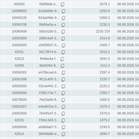
420091
f3bf0b0b-e...
2079.1
08.08.2026 14
10088003
616dd98e-8...
2256.9
08.08.2026 15
10046105
824a046b-9...
2458.3
08.08.2026 14
10090708
0fd56e0a-e...
2230.3
08.08.2026 15
10090408
560cf185-0...
2230.724
08.08.2026 15
10053009
296fc6d4-3...
2414.8
08.08.2026 14
10054500
c9409937-b...
2409.7
08.08.2026 15
42011
56178f74-b...
2015.2
08.08.2026 14
42013
ff44be4a-f...
1941.5
08.08.2026 14
42009
6b002fef-8...
2111.0
08.08.2026 14
10056302
e476bcad-b...
2397.4
08.08.2026 15
10091008
9f12c405-3...
2226.7
08.08.2026 15
10092000
33ceb441-2...
2225.2
08.08.2026 15
10068006
f768173a-7...
2350.7
08.08.2026 15
10078000
7fe63a95-8...
2305.5
08.08.2026 15
10061007
eebd633a-3...
2379.3
08.08.2026 15
10062000
7644f1d7-3...
2376.5
08.08.2026 15
42015
f7b5c3d3-3...
1879.2
08.08.2026 14
10089006
e6d68ab7-5...
2249.5
08.08.2026 15
42014
35846b8b-e...
1894.7
08.08.2026 14