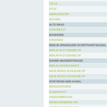
CELLE
EITZE
MARKLENDORF
RETHEM
ALTE MAAS
DORDRECHT
BODENSEE
KONSTANZ
BERLIN-SPANDAUER-SCHIFFFAHRTSKANAL
BERLIN-PLÖTZENSEE OP
BERLIN-PLÖTZENSEE UP
DAHME-WASSERSTRASSE
BERLIN-SCHMÖCKWITZ
NEUE MÜHLE SCHLEUSE OP
NEUE MÜHLE SCHLEUSE UP
DORTMUND-EMS-KANAL
BERGESHÖVEDE
Groppenbruch
HASEHUBBRÜCKE
HENRICHENBURG OW