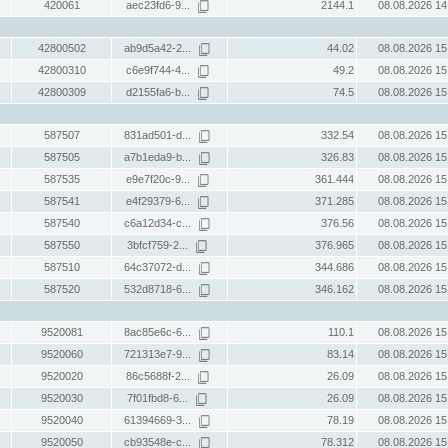
420061
aec23fd6-9...
2144.1
08.08.2026 14
42800502
ab9d5a42-2...
44.02
08.08.2026 15
42800310
c6e9f744-4...
49.2
08.08.2026 15
42800309
d2155fa6-b...
74.5
08.08.2026 15
587507
831ad501-d...
332.54
08.08.2026 15
587505
a7b1eda9-b...
326.83
08.08.2026 15
587535
e9e7f20c-9...
361.444
08.08.2026 15
587541
e4f29379-6...
371.285
08.08.2026 15
587540
c6a12d34-c...
376.56
08.08.2026 15
587550
3bfcf759-2...
376.965
08.08.2026 15
587510
64c37072-d...
344.686
08.08.2026 15
587520
532d8718-6...
346.162
08.08.2026 15
9520081
8ac85e6c-6...
110.1
08.08.2026 15
9520060
721313e7-9...
83.14
08.08.2026 15
9520020
86c5688f-2...
26.09
08.08.2026 15
9520030
7f01fbd8-6...
26.09
08.08.2026 15
9520040
61394669-3...
78.19
08.08.2026 15
9520050
cb93548e-c...
78.312
08.08.2026 15