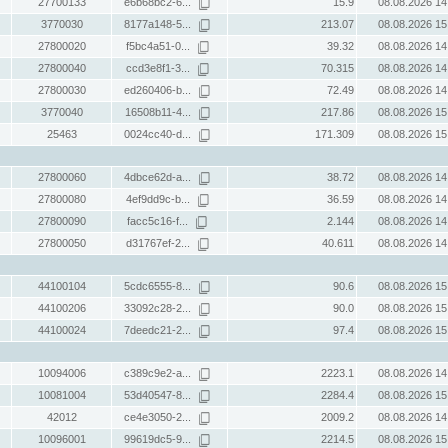
27700133
e6b68bc2-6...
15.9
08.08.2026 14
3770030
8177a148-5...
213.07
08.08.2026 15
27800020
f5bc4a51-0...
39.32
08.08.2026 14
27800040
ccd3e8f1-3...
70.315
08.08.2026 14
27800030
ed260406-b...
72.49
08.08.2026 14
3770040
16508b11-4...
217.86
08.08.2026 15
25463
0024cc40-d...
171.309
08.08.2026 15
27800060
4dbce62d-a...
38.72
08.08.2026 14
27800080
4ef9dd9c-b...
36.59
08.08.2026 14
27800090
facc5c16-f...
2.144
08.08.2026 14
27800050
d31767ef-2...
40.611
08.08.2026 14
44100104
5cdc6555-8...
90.6
08.08.2026 15
44100206
33092c28-2...
90.0
08.08.2026 15
44100024
7deedc21-2...
97.4
08.08.2026 15
10094006
c389c9e2-a...
2223.1
08.08.2026 14
10081004
53d40547-8...
2284.4
08.08.2026 15
42012
ce4e3050-2...
2009.2
08.08.2026 14
10096001
99619dc5-9...
2214.5
08.08.2026 15