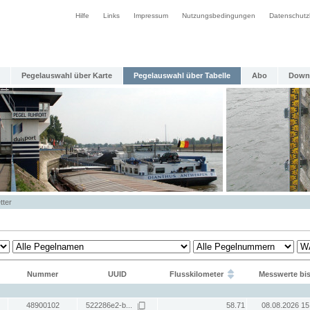
Hilfe
Links
Impressum
Nutzungsbedingungen
Datenschutz
Pegelauswahl über Karte
Pegelauswahl über Tabelle
Abo
Down
tter
Nummer
UUID
Flusskilometer
Messwerte bi
48900102
522286e2-b...
58.71
08.08.2026 15