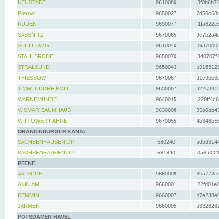
NEUSTADT
9610080
3f0b6b74
Prerow
9650027
7d50c68c
RUDEN
9690077
1fa822e6
SASSNITZ
9670065
9e7b2a4d
SCHLESWIG
9610040
09370c05
STAHLBRODE
9650070
340707f4
STRALSUND
9650043
b9163121
THIESSOW
9670067
d1c9bb3c
TIMMENDORF POEL
9630007
d22c341b
WARNEMÜNDE
9640015
220ff4c6
WISMAR-BAUMHAUS
9630008
95a0ab45
WITTOWER FÄHRE
9670055
4b348b56
ORANIENBURGER KANAL
SACHSENHAUSEN OP
580240
adbd3144
SACHSENHAUSEN UP
581840
0a6fe221
PEENE
AALBUDE
9660009
8ba772ed
ANKLAM
9660001
22fd01e0
DEMMIN
9660007
b7e238e8
JARMEN
9660005
a3328262
POTSDAMER HAVEL