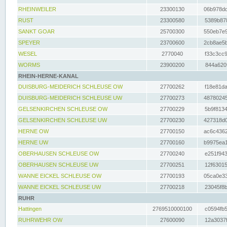
RHEINWEILER
23300130
06b978dd
RUST
23300580
5389b878
SANKT GOAR
25700300
550eb7e9
SPEYER
23700600
2cb8ae5b
WESEL
2770040
f33c3cc9
WORMS
23900200
844a620f
RHEIN-HERNE-KANAL
DUISBURG-MEIDERICH SCHLEUSE OW
27700262
f18e81da
DUISBURG-MEIDERICH SCHLEUSE UW
27700273
48780245
GELSENKIRCHEN SCHLEUSE OW
27700229
5b9f8134
GELSENKIRCHEN SCHLEUSE UW
27700230
427318d0
HERNE OW
27700150
ac6c4362
HERNE UW
27700160
b9975ea1
OBERHAUSEN SCHLEUSE OW
27700240
e251f943
OBERHAUSEN SCHLEUSE UW
27700251
12f63015
WANNE EICKEL SCHLEUSE OW
27700193
05ca0e33
WANNE EICKEL SCHLEUSE UW
27700218
23045f8b
RUHR
Hattingen
2769510000100
c0594fb5
RUHRWEHR OW
27600090
12a3037f