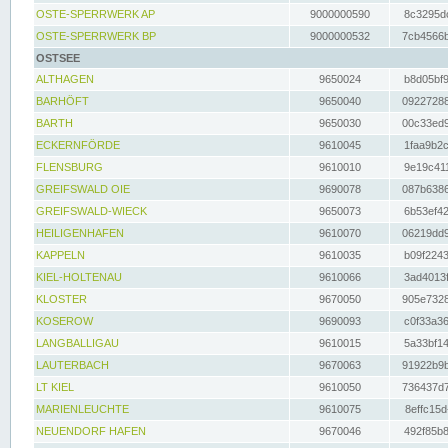
OSTE-SPERRWERK AP
9000000590
8c3295dc
OSTE-SPERRWERK BP
9000000532
7cb4566b
OSTSEE
ALTHAGEN
9650024
b8d05bf9
BARHÖFT
9650040
09227288
BARTH
9650030
00c33ed9
ECKERNFÖRDE
9610045
1faa9b2c
FLENSBURG
9610010
9e19c411
GREIFSWALD OIE
9690078
087b6386
GREIFSWALD-WIECK
9650073
6b53ef42
HEILIGENHAFEN
9610070
06219dd9
KAPPELN
9610035
b09f2243
KIEL-HOLTENAU
9610066
3ad4013f
KLOSTER
9670050
905e7328
KOSEROW
9690093
c0f33a36
LANGBALLIGAU
9610015
5a33bf14
LAUTERBACH
9670063
91922b9b
LT KIEL
9610050
736437d7
MARIENLEUCHTE
9610075
8effc15d
NEUENDORF HAFEN
9670046
492f85b8