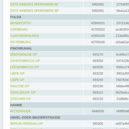
ESTE INNERES SPERRWERK AP
5950082
227b83f7
ESTE INNERES SPERRWERK BP
5950081
5fea1a12
FULDA
BONAFORTH
42900201
23721dfd
GREBENAU
42700202
acd63934
GUNTERSHAUSEN
42900100
213a585d
ROTENBURG
42700100
d1ba62a4
FINOWKANAL
EBERSWALDE OP
693170
3cd46cc7
GRAFENBRÜCK OP
693050
547422fb
LEESENBRÜCK OP
693030
f099ce74
LIEPE OP
693230
6f81b35f
LIEPE UP
693240
79d783d3
RAGÖSE OP
693190
b6bbe4f8
RUHLSDORF OP
693010
6629a4ca
STECHER OP
693210
516fbf8c
HAMME
RITTERHUDE
4940030
f49855d8
HAVEL-ODER-WASSERSTRASSE
BERLIN-SPANDAU OP
580300
e607a4b6