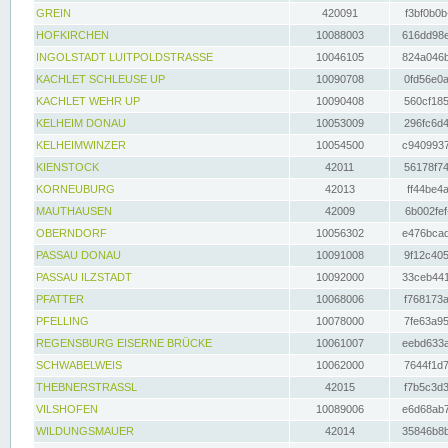
GREIN
420091
f3bf0b0b
HOFKIRCHEN
10088003
616dd98e
INGOLSTADT LUITPOLDSTRASSE
10046105
824a046b
KACHLET SCHLEUSE UP
10090708
0fd56e0a
KACHLET WEHR UP
10090408
560cf185
KELHEIM DONAU
10053009
296fc6d4
KELHEIMWINZER
10054500
c9409937
KIENSTOCK
42011
56178f74
KORNEUBURG
42013
ff44be4a
MAUTHAUSEN
42009
6b002fef
OBERNDORF
10056302
e476bcad
PASSAU DONAU
10091008
9f12c405
PASSAU ILZSTADT
10092000
33ceb441
PFATTER
10068006
f768173a
PFELLING
10078000
7fe63a95
REGENSBURG EISERNE BRÜCKE
10061007
eebd633a
SCHWABELWEIS
10062000
7644f1d7
THEBNERSTRASSL
42015
f7b5c3d3
VILSHOFEN
10089006
e6d68ab7
WILDUNGSMAUER
42014
35846b8b