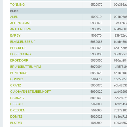
TÖNNING
9520070
00e386ac
ELBE
AKEN
502010
094b96e5
ALTENGAMME
5930070
2ee12b9a
ARTLENBURG
5930050
b3492c68
BARBY
502070
939f82ec
BLANKENESE UF
5952065
bacb459b
BLECKEDE
5930020
6aa1cd8e
BOIZENBURG
5930033
33e0bce0
BROKDORF
5970050
610ab204
BRUNSBÜTTEL MPM
5970094
d4f5f719
BUNTHAUS
5952020
ae1b91d0
COSWIG
501470
1ce53a59
CRANZ
5950070
e6b42536
CUXHAVEN STEUBENHÖFT
5990020
aad49293
DAMNATZ
5910030
c233674f
DESSAU
502000
1edc5fa4
DRESDEN
501060
70272185
DÖMITZ
5910025
6e3ea719
ELSTER
501390
c093b557