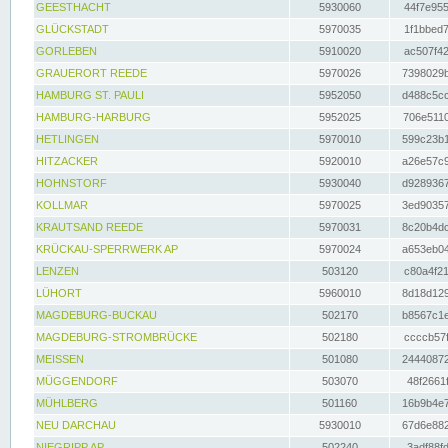
GEESTHACHT
5930060
44f7e955
GLÜCKSTADT
5970035
1f1bbed7
GORLEBEN
5910020
ac507f42
GRAUERORT REEDE
5970026
7398029b
HAMBURG ST. PAULI
5952050
d488c5cc
HAMBURG-HARBURG
5952025
706e5110
HETLINGEN
5970010
599c23b1
HITZACKER
5920010
a26e57c9
HOHNSTORF
5930040
d9289367
KOLLMAR
5970025
3ed90357
KRAUTSAND REEDE
5970031
8c20b4dc
KRÜCKAU-SPERRWERK AP
5970024
a653eb04
LENZEN
503120
c80a4f21
LÜHORT
5960010
8d18d129
MAGDEBURG-BUCKAU
502170
b8567c1e
MAGDEBURG-STROMBRÜCKE
502180
ccccb57f
MEISSEN
501080
24440872
MÜGGENDORF
503070
48f2661f
MÜHLBERG
501160
16b9b4e7
NEU DARCHAU
5930010
67d6e882
NIEGRIPP AP
502240
3adf88fd