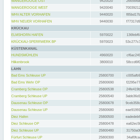
WANGEROOGE OST
9420020
26656fda
WANGEROOGE WEST
9420040
70039212
WHV ALTER VORHAFEN
9440020
f85bd17b
WHV NEUER VORHAFEN
9440030
f77317d9
KRÜCKAU
ELMSHORN HAFEN
5970022
136febf6
KRÜCKAU-SPERRWERK BP
5970023
53c277c3
KÜSTENKANAL
HUNDSMÜHLEN
4960020
cf6ac249
Hilkenbrook
3800010
58ccd6f0
LAHN
Bad Ems Schleuse UP
25800700
c005afb9
Bad Ems Wehr OP
25800690
f2295e77
Cramberg Schleuse OP
25800538
24fe419b
Cramberg Schleuse UP
25800540
3abb36d1
Dausenau Schleuse OP
25800678
9ceb358c
Dausenau Schleuse UP
25800680
eae91991
Diez Hafen
25800500
eadedeb6
Diez Schleuse OP
25800478
ea62ec5f
Diez Schleuse UP
25800480
31750a0f
Fürfurt Schleuse UP
25800300
34af0fca