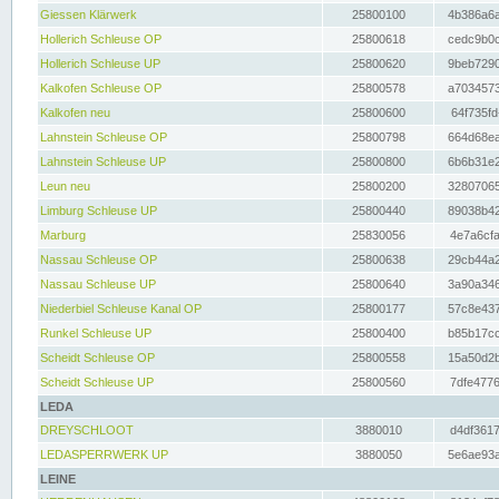
Giessen Klärwerk
25800100
4b386a6a
Hollerich Schleuse OP
25800618
cedc9b0c
Hollerich Schleuse UP
25800620
9beb7290
Kalkofen Schleuse OP
25800578
a7034573
Kalkofen neu
25800600
64f735fd
Lahnstein Schleuse OP
25800798
664d68ea
Lahnstein Schleuse UP
25800800
6b6b31e2
Leun neu
25800200
32807065
Limburg Schleuse UP
25800440
89038b42
Marburg
25830056
4e7a6cfa
Nassau Schleuse OP
25800638
29cb44a2
Nassau Schleuse UP
25800640
3a90a346
Niederbiel Schleuse Kanal OP
25800177
57c8e437
Runkel Schleuse UP
25800400
b85b17cc
Scheidt Schleuse OP
25800558
15a50d2b
Scheidt Schleuse UP
25800560
7dfe4776
LEDA
DREYSCHLOOT
3880010
d4df3617
LEDASPERRWERK UP
3880050
5e6ae93a
LEINE