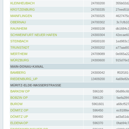
KLEINHEUBACH
24700200
355b02d2
KROTZENBURG
24700335
27eed51b
MAINFLINGEN
24700325
4627475d
OBERNAU
24700302
3c7cfb10
RAUNHEIM
24900108
db1684c1
SCHWEINFURT NEUER HAFEN
24300304
42ecae60
STEINBACH
24500100
1ed983c3
TRUNSTADT
24300202
a77aad00
WERTHEIM
24709089
0e065a22
WÜRZBURG
24300600
915d76e1
MAIN-DONAU-KANAL
BAMBERG
24300042
ff02f181
RIEDENBURG_UP
13409200
4a69e82e
MÜRITZ-ELDE-WASSERSTRASSE
BARKOW OP
596100
06d86c6b
BOBZIN OP
596120
faefa284
BUROW
5961601
a68cf527
DÖMITZ OP
596450
ec8188ee
DÖMITZ UP
596460
ad3a51da
ELDENA OP
596370
0fab94c7