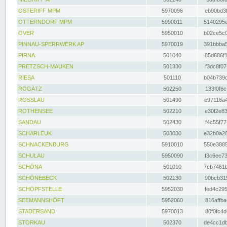
OSTERIFF MPM
5970096
eb90bd3f
OTTERNDORF MPM
5990011
5140295e
OVER
5950010
b02ce5c0
PINNAU-SPERRWERK AP
5970019
391bbba5
PIRNA
501040
85d686f1
PRETZSCH-MAUKEN
501330
f3dc8f07
RIESA
501110
b04b739d
ROGÄTZ
502250
133f0f6c
ROSSLAU
501490
e97116a4
ROTHENSEE
502210
e30f2e83
SANDAU
502430
f4c55f77
SCHARLEUK
503030
e32b0a28
SCHNACKENBURG
5910010
550e3885
SCHULAU
5950090
f3c6ee73
SCHÖNA
501010
7cb7461b
SCHÖNEBECK
502130
90bcb315
SCHÖPFSTELLE
5952030
fed4c295
SEEMANNSHÖFT
5952060
816affba
STADERSAND
5970013
80f0fc4d
STORKAU
502370
de4cc1db