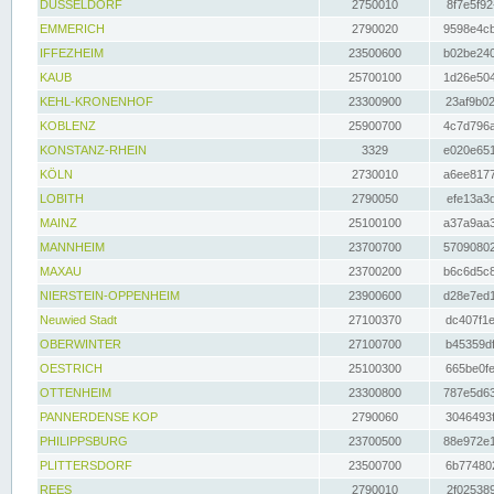
DÜSSELDORF
2750010
8f7e5f92
EMMERICH
2790020
9598e4cb
IFFEZHEIM
23500600
b02be240
KAUB
25700100
1d26e504
KEHL-KRONENHOF
23300900
23af9b02
KOBLENZ
25900700
4c7d796a
KONSTANZ-RHEIN
3329
e020e651
KÖLN
2730010
a6ee8177
LOBITH
2790050
efe13a3d
MAINZ
25100100
a37a9aa3
MANNHEIM
23700700
57090802
MAXAU
23700200
b6c6d5c8
NIERSTEIN-OPPENHEIM
23900600
d28e7ed1
Neuwied Stadt
27100370
dc407f1e
OBERWINTER
27100700
b45359df
OESTRICH
25100300
665be0fe
OTTENHEIM
23300800
787e5d63
PANNERDENSE KOP
2790060
3046493f
PHILIPPSBURG
23700500
88e972e1
PLITTERSDORF
23500700
6b774802
REES
2790010
2f025389