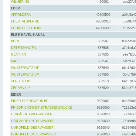
WILHERING
420061
aec23fd6
EDER
AFFOLDERN
42800502
ab9d5a42
EDERTALSPERRE
42800310
c6e9f744
SCHMITTLOTHEIM
42800309
d2155fa6
ELBE-HAVEL-KANAL
BURG
587507
831ad501
DETERSHAGEN
587505
a7b1eda9
GENTHIN
587535
e9e7f20c
KADE
587541
e4f29379
WUSTERWITZ OP
587540
c6a12d34
WUSTERWITZ UP
587550
3bfcf759
ZERBEN OP
587510
64c37072
ZERBEN UP
587520
532d8718
EIDER
EIDER-SPERRWERK BP
9520081
8ac85e6c
FRIEDRICHSTADT STRASSENBRÜCKE
9520060
721313e7
LEXFÄHRE OBERWASSER
9520020
86c5688f
LEXFÄHRE UNTERWASSER
9520030
7f01fbd8
NORDFELD OBERWASSER
9520040
61394669
NORDFELD UNTERWASSER
9520050
cb93548e