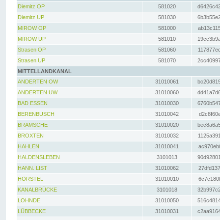
Diemitz OP
581020
d6426c42
Diemitz UP
581030
6b3b55e2
MIROW OP
581000
ab13c115
MIROW UP
581010
19cc3b9a
Strasen OP
581060
117877ec
Strasen UP
581070
2cc40997
MITTELLANDKANAL
ANDERTEN OW
31010061
bc20d819
ANDERTEN UW
31010060
dd41a7d6
BAD ESSEN
31010030
6760b547
BERENBUSCH
31010042
d2c8f60e
BRAMSCHE
31010020
bec8a6a5
BROXTEN
31010032
1125a391
HAHLEN
31010041
ac970eb0
HALDENSLEBEN
3101013
90d92801
HANN. LIST
31010062
27dfd137
HÖRSTEL
31010010
6c7c180f
KANALBRÜCKE
3101018
32b997c2
LOHNDE
31010050
516c4814
LÜBBECKE
31010031
c2aa9164