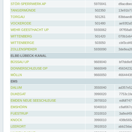
STÖR-SPERRWERK AP
5970041
d9acdbec
TANGERMÜNDE
502350
13e91b77
TORGAU
501261
83bbaedb
VOCKERODE
501480
ae93f2a5
WEHR GEESTHACHT UP
5930062
0f7f58a8
WITTENBERG
501420
070b1eb4
WITTENBERGE
503050
cbf3cd49
ZOLLENSPIEKER
5930090
3de8ea26
ELBE-LÜBECK-KANAL
BÜSSAU UP
9669040
bf7bb8e8
DONNERSCHLEUSE OP
9660049
45634232
MÖLLN
9660050
46644438
EMS
DALUM
3550040
ad357e52
DUKEGAT
3990020
7753c1fa
EMDEN NEUE SEESCHLEUSE
3970010
edfdf747
EMSHÖRN
9340010
c8af067c
FUESTRUP
3310010
3a8ed45f
KNOCK
3990010
438b565e
LEERORT
3910010
abb23dad