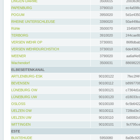
LINGEN-DARME
3500015
200363fc
PAPENBURG
3790010
ec4a598d
POGUM
3950020
5d1e4350
RHEINE UNTERSCHLEUSE
3390020
50a449ba
Rühle
3500070
15456f75
TERBORG
3910020
244cae8b
VERSEN WEHR OP
3730001
86f8dbab
VERSEN WEHRDURCHSTICH
3730010
6de43652
WEENER
3790020
aa6af4e6
Wachendorf
3500031
88698229
ELBESEITENKANAL
ARTLENBURG-ESK
90100122
7fec2f4f
BEVENSEN
90100112
b8997708
LÜNEBURG OW
90100121
c7364d1e
LÜNEBURG UW
90100120
d18033cd
OSLOSS
90100100
6c5b6422
UELZEN OW
90100111
728bd3e3
UELZEN UW
90100110
0d0082cf
WITTINGEN
90100101
9cf795ce
ESTE
BUXTEHUDE
5950080
8a08c920