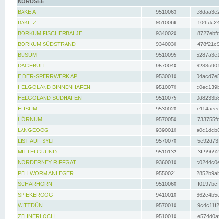
NORDSEE
BAKE A
9510063
e8daa3e2
BAKE Z
9510066
104fdc24
BORKUM FISCHERBALJE
9340020
8727ebfd
BORKUM SÜDSTRAND
9340030
478f21e9
BÜSUM
9510095
5287a3e1
DAGEBÜLL
9570040
6233e901
EIDER-SPERRWERK AP
9530010
04acd7e5
HELGOLAND BINNENHAFEN
9510070
c0ec139b
HELGOLAND SÜDHAFEN
9510075
0d8233b8
HUSUM
9530020
e114aeec
HÖRNUM
9570050
733755fd
LANGEOOG
9390010
a0c1dcb6
LIST AUF SYLT
9570070
5e92d73f
MITTELGRUND
9510132
3ff99b92
NORDERNEY RIFFGAT
9360010
c0244c0e
PELLWORM ANLEGER
9550021
2852b9ab
SCHARHÖRN
9510060
f0197bcf
SPIEKEROOG
9410010
662c4b5e
WITTDÜN
9570010
9c4c11f2
ZEHNERLOCH
9510010
e574d0af