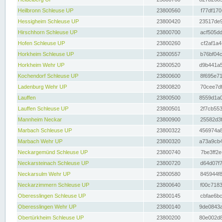
Heilbronn Schleuse UP
23800560
f77df170
Hessigheim Schleuse UP
23800420
23517de9
Hirschhorn Schleuse UP
23800700
acf505dd
Hofen Schleuse UP
23800260
cf2af1a4
Horkheim Schleuse UP
23800557
b76bf04c
Horkheim Wehr UP
23800520
d9b441a5
Kochendorf Schleuse UP
23800600
8f695e71
Ladenburg Wehr UP
23800820
70cee7df
Lauffen
23800500
8559d1a0
Lauffen Schleuse UP
23800501
2f7cb553
Mannheim Neckar
23800900
25582d3f
Marbach Schleuse UP
23800322
456974a8
Marbach Wehr UP
23800320
a73a9cb4
Neckargemünd Schleuse UP
23800740
7be3ff2e
Neckarsteinach Schleuse UP
23800720
d64d07f7
Neckarsulm Wehr UP
23800580
845944f8
Neckarzimmern Schleuse UP
23800640
f00c7183
Oberesslingen Schleuse UP
23800145
cbfae6bc
Oberesslingen Wehr UP
23800140
9de0843a
Obertürkheim Schleuse UP
23800200
80e002d8