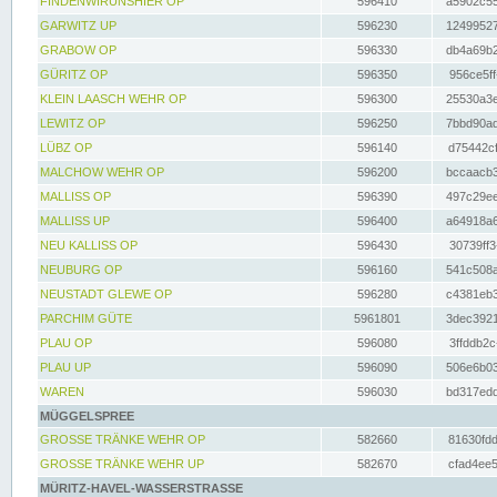
FINDENWIRUNSHIER OP
596410
a5902c55
GARWITZ UP
596230
12499527
GRABOW OP
596330
db4a69b2
GÜRITZ OP
596350
956ce5ff
KLEIN LAASCH WEHR OP
596300
25530a3e
LEWITZ OP
596250
7bbd90ad
LÜBZ OP
596140
d75442cf
MALCHOW WEHR OP
596200
bccaacb3
MALLISS OP
596390
497c29ee
MALLISS UP
596400
a64918a6
NEU KALLISS OP
596430
30739ff3
NEUBURG OP
596160
541c508a
NEUSTADT GLEWE OP
596280
c4381eb3
PARCHIM GÜTE
5961801
3dec3921
PLAU OP
596080
3ffddb2c
PLAU UP
596090
506e6b03
WAREN
596030
bd317edd
MÜGGELSPREE
GROSSE TRÄNKE WEHR OP
582660
81630fdd
GROSSE TRÄNKE WEHR UP
582670
cfad4ee5
MÜRITZ-HAVEL-WASSERSTRASSE