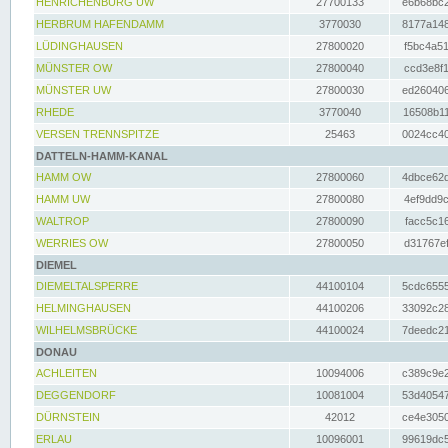
HENRICHENBURG UW
27700133
e6b68bc2
HERBRUM HAFENDAMM
3770030
8177a148
LÜDINGHAUSEN
27800020
f5bc4a51
MÜNSTER OW
27800040
ccd3e8f1
MÜNSTER UW
27800030
ed260406
RHEDE
3770040
16508b11
VERSEN TRENNSPITZE
25463
0024cc40
DATTELN-HAMM-KANAL
HAMM OW
27800060
4dbce62d
HAMM UW
27800080
4ef9dd9c
WALTROP
27800090
facc5c16
WERRIES OW
27800050
d31767ef
DIEMEL
DIEMELTALSPERRE
44100104
5cdc6555
HELMINGHAUSEN
44100206
33092c28
WILHELMSBRÜCKE
44100024
7deedc21
DONAU
ACHLEITEN
10094006
c389c9e2
DEGGENDORF
10081004
53d40547
DÜRNSTEIN
42012
ce4e3050
ERLAU
10096001
99619dc5