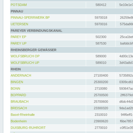
POTSDAM
580412
5e10e1e7
PINNAU
PINNAU-SPERRWERK BP
5970018
26259e8f
UETERSEN
5970016
575da86f
PAREYER VERBINDUNGSKANAL
PAREY EP
502300
25ca1bef
PAREY UP
587530
bafddcbf
RHEINSBERGER GEWÄSSER
WOLFSBRUCH OP
589000
4d00c13e
WOLFSBRUCH UP
589010
3d43a8d7
RHEIN
ANDERNACH
27100400
5735892a
BINGEN
25300200
0309cd61
BONN
2710080
593647aa
BOPPARD
25700500
2ff6379d
BRAUBACH
25700600
d6dc44d1
BREISACH
23300320
9da1ad2b
Basel-Rheinhalle
2310010
94f6eff1
Bodenheim
23900620
f6be7857
DUISBURG-RUHRORT
2770010
c0f51e35