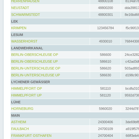
HERRENHAUSEN
48800108
8134af78
NEUSTADT
48800200
dda39817
SCHWARMSTEDT
48800301
8e16bd66
LEK
KRIMPEN
123456784
f5c96f13
LESUM
WASSERHORST
4930010
76844306
LANDWEHRKANAL
BERLIN-OBERSCHLEUSE OP
586600
24ce3282
BERLIN-OBERSCHLEUSE UP
586610
c42ad3df
BERLIN-UNTERSCHLEUSE OP
586620
503ad891
BERLIN-UNTERSCHLEUSE UP
586630
d198c901
LYCHENER GEWÄSSER
HIMMELPFORT OP
581110
bcdfa310
HIMMELPFORT UP
581120
9592d736
LÜHE
HORNEBURG
5960020
3244d787
MAIN
ASTHEIM
24300406
3de69bf8
FAULBACH
24700109
a919f57f
FRANKFURT OSTHAFEN
24700404
66ff3eb4