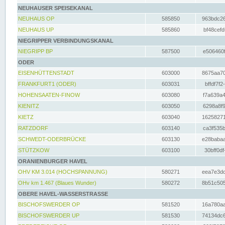
NEUHAUSER SPEISEKANAL
NEUHAUS OP
585850
963bdc26
NEUHAUS UP
585860
bf48cefd
NIEGRIPPER VERBINDUNGSKANAL
NIEGRIPP BP
587500
e506460f
ODER
EISENHÜTTENSTADT
603000
8675aa70
FRANKFURT1 (ODER)
603031
bffdf7f2
HOHENSAATEN-FINOW
603080
f7a639a4
KIENITZ
603050
6298a8f9
KIETZ
603040
16258271
RATZDORF
603140
ca3f535b
SCHWEDT-ODERBRÜCKE
603130
e28babaa
STÜTZKOW
603100
30bff0df
ORANIENBURGER HAVEL
OHV KM 3.014 (HOCHSPANNUNG)
580271
eea7e3dc
OHv km 1.467 (Blaues Wunder)
580272
8b51c505
OBERE HAVEL-WASSERSTRASSE
BISCHOFSWERDER OP
581520
16a780aa
BISCHOFSWERDER UP
581530
74134dc6