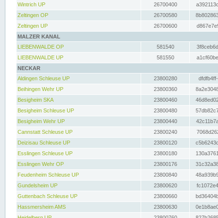
Wintrich UP
26700400
a392113c
Zeltingen OP
26700580
8b802863
Zeltingen UP
26700600
d867e7e9
MALZER KANAL
LIEBENWALDE OP
581540
3f8ceb6d
LIEBENWALDE UP
581550
a1cf60be
NECKAR
Aldingen Schleuse UP
23800280
dfdfb4ff
Beihingen Wehr UP
23800360
8a2e3048
Besigheim SKA
23800460
46d8ed02
Besigheim Schleuse UP
23800480
57db82c7
Besigheim Wehr UP
23800440
42c11b7a
Cannstatt Schleuse UP
23800240
7068d262
Deizisau Schleuse UP
23800120
c5b6243d
Esslingen Schleuse UP
23800180
130a3761
Esslingen Wehr OP
23800176
31c32a38
Feudenheim Schleuse UP
23800840
48a939b9
Gundelsheim UP
23800620
fc1072e4
Guttenbach Schleuse UP
23800660
bd36404b
Hassmersheim AMS
23800630
0e1b8ae0
Heidelberg UP
23800760
827b2685