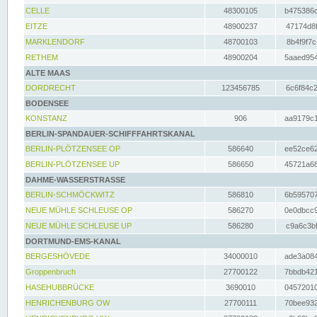
CELLE
48300105
b475386c
EITZE
48900237
47174d8f
MARKLENDORF
48700103
8b4f9f7c
RETHEM
48900204
5aaed954
ALTE MAAS
DORDRECHT
123456785
6c6f84c2
BODENSEE
KONSTANZ
906
aa9179c1
BERLIN-SPANDAUER-SCHIFFFAHRTSKANAL
BERLIN-PLÖTZENSEE OP
586640
ee52ce62
BERLIN-PLÖTZENSEE UP
586650
45721a68
DAHME-WASSERSTRASSE
BERLIN-SCHMÖCKWITZ
586810
6b595707
NEUE MÜHLE SCHLEUSE OP
586270
0e0dbcc9
NEUE MÜHLE SCHLEUSE UP
586280
c9a6c3bf
DORTMUND-EMS-KANAL
BERGESHÖVEDE
34000010
ade3a084
Groppenbruch
27700122
7bbdb421
HASEHUBBRÜCKE
3690010
04572010
HENRICHENBURG OW
27700111
70bee932