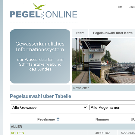
Hilfe
Link
Start
Pegelauswahl über Karte
Newsletter
Pegelauswahl über Tabelle
Pegelname
Nummer
UU
ALLER
AHLDEN
48900102
522286e2