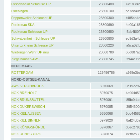
Pleidelsheim Schleuse UP
23800400
6e183f4b
Plochingen
23800100
be7ce40e
Poppenweiler Schleuse UP
23800300
f4854a4c
Rockenau SKA
23800690
4c00a166
Rockenau Schleuse UP
23800680
5ab4f00f
Schwabenheim Schleuse UP
23800800
ec9d3a4d
Untertürkheim Schleuse UP
23800220
a5ca02fb
Wieblingen Wehr UP neu
23800780
66d887a6
Ziegelhausen AMS
23800745
3944c1fd
NEUE MAAS
ROTTERDAM
123456786
a269e3be
NORD-OSTSEE-KANAL
AWK STROHBRÜCK
5970069
0e192297
NOK BREIHOLZ
5970075
4a904d59
NOK BRUNSBÜTTEL
5970091
85fc0dac
NOK DÜKERSWISCH
5970085
3954300d
NOK KIEL AUSSEN
5650068
6dc44585
NOK KIEL BINNEN
5979020
8af24d6a
NOK KÖNIGSFÖRDE
5970067
d0ec2790
NOK RENDSBURG
5970074
8c8afb56