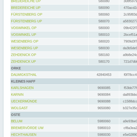
BREDEREICHE OP
580080
308f5979
BREDEREICHE UP
580090
470acd2a
FÜRSTENBERG OP
580060
2c95f83d
FÜRSTENBERG UP
580070
a5830277
VOßWINKEL OP
580000
09b422f7
VOßWINKEL UP
580010
2bcef51a
WESENBERG OP
580020
7909d3f7
WESENBERG UP
580030
da3b5de9
ZEHDENICK OP
580160
a9b8e24c
ZEHDENICK UP
580170
721d7dbf
ORKE
DALWIGKSTHAL
42840453
f0f78cc4
KLEINES HAFF
KARLSHAGEN
9690085
f53bb77f
KARNIN
9690084
da893bbd
UECKERMÜNDE
9690088
c1588dcc
WOLGAST
9650080
b327e35c
OSTE
BELUM
5980060
a9e93be0
BREMERVÖRDE UW
5980010
cf8a3ea2
HECHTHAUSEN
5980030
e5e02890