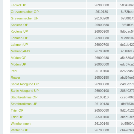
Fankel UP
26900300
583420a8
Grevenmacher OP
2610180
6e72bebf
Grevenmacher UP
26100200
69308142
Koblenz OP
26900880
3f64ff08
Koblenz UP
26900900
9dbcac54
Lehmen OP
26900680
d0abe01a
Lehmen UP
26900700
dc1bb420
Mehring AMS
26700100
4c1b6f17
Müden OP
26900480
a5c880a3
Müden UP
26900500
edc67ca3
Perl
26100100
c263ea53
Ruwer
26500150
abd34ee6
Sankt Aldegund OP
26900080
e4d6a271
Sankt Aldegund UP
26900100
20640279
Stadtbredimus OP
26100110
cceb7060
Stadtbredimus UP
26100130
dfdf753b
Trier OP
26500080
9d2b4126
Trier UP
26500100
3bec53ca
Wincheringen
26100140
bb5560fc
Wintrich OP
26700380
cb4789e4