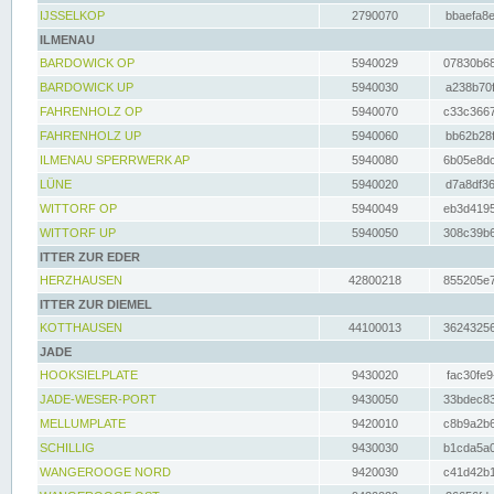
IJSSELKOP
2790070
bbaefa8e
ILMENAU
BARDOWICK OP
5940029
07830b68
BARDOWICK UP
5940030
a238b70f
FAHRENHOLZ OP
5940070
c33c3667
FAHRENHOLZ UP
5940060
bb62b28f
ILMENAU SPERRWERK AP
5940080
6b05e8dc
LÜNE
5940020
d7a8df36
WITTORF OP
5940049
eb3d4195
WITTORF UP
5940050
308c39b6
ITTER ZUR EDER
HERZHAUSEN
42800218
855205e7
ITTER ZUR DIEMEL
KOTTHAUSEN
44100013
36243256
JADE
HOOKSIELPLATE
9430020
fac30fe9
JADE-WESER-PORT
9430050
33bdec83
MELLUMPLATE
9420010
c8b9a2b6
SCHILLIG
9430030
b1cda5a0
WANGEROOGE NORD
9420030
c41d42b1