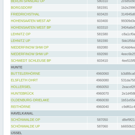
BERLIN-SPANDAU UP
580310
2c68509c
BORGSDORF
581591
1b2e2996
FRIEDRICHSTHAL
603420
314945d6
HOHENSAATEN WEST AP
603400
99309d3e
HOHENSAATEN WEST BP
603310
3404a6e5
LEHNITZ OP
581580
c8a1cf0a
LEHNITZ UP
581590
5bb1f56d
NIEDERFINOW SHW OP
692080
414dd4ee
NIEDERFINOW SHW UP
692090
4eec6b25
SCHWEDT SCHLEUSE BP
603410
4ee515f9
HUNTE
BUTTELERHÖRNE
4960060
b3d88ca6
ELSFLETH OHRT
4960080
531da758
HOLLERSIEL
4960050
2eacef2f
HUNTEBRÜCK
4960070
2e1d458b
OLDENBURG-DRIELAKE
4960030
1b51e55e
REITHÖRNE
4960040
c9df61c4
HAVELKANAL
SCHÖNWALDE OP
587050
d8ef9f21
SCHÖNWALDE UP
587060
b6650b13
IJSSEL