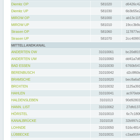
Diemitz OP
581020
d6426c42
Diemitz UP
581030
6b3b55e2
MIROW OP
581000
ab13c115
MIROW UP
581010
19cc3b9a
Strasen OP
581060
117877ec
Strasen UP
581070
2cc40997
MITTELLANDKANAL
ANDERTEN OW
31010061
bc20d819
ANDERTEN UW
31010060
dd41a7d6
BAD ESSEN
31010030
6760b547
BERENBUSCH
31010042
d2c8f60e
BRAMSCHE
31010020
bec8a6a5
BROXTEN
31010032
1125a391
HAHLEN
31010041
ac970eb0
HALDENSLEBEN
3101013
90d92801
HANN. LIST
31010062
27dfd137
HÖRSTEL
31010010
6c7c180f
KANALBRÜCKE
3101018
32b997c2
LOHNDE
31010050
516c4814
LÜBBECKE
31010031
c2aa9164