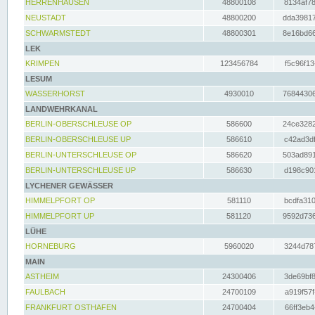
HERRENHAUSEN
48800108
8134af78
NEUSTADT
48800200
dda39817
SCHWARMSTEDT
48800301
8e16bd66
LEK
KRIMPEN
123456784
f5c96f13
LESUM
WASSERHORST
4930010
76844306
LANDWEHRKANAL
BERLIN-OBERSCHLEUSE OP
586600
24ce3282
BERLIN-OBERSCHLEUSE UP
586610
c42ad3df
BERLIN-UNTERSCHLEUSE OP
586620
503ad891
BERLIN-UNTERSCHLEUSE UP
586630
d198c901
LYCHENER GEWÄSSER
HIMMELPFORT OP
581110
bcdfa310
HIMMELPFORT UP
581120
9592d736
LÜHE
HORNEBURG
5960020
3244d787
MAIN
ASTHEIM
24300406
3de69bf8
FAULBACH
24700109
a919f57f
FRANKFURT OSTHAFEN
24700404
66ff3eb4