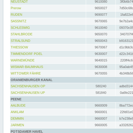
NEUSTADT
9610080
3f0b6b74
Prerow
9650027
7d50c68c
RUDEN
9690077
1fa822e6
SASSNITZ
9670065
9e7b2a4d
SCHLESWIG
9610040
09370c05
STAHLBRODE
9650070
340707f4
STRALSUND
9650043
b9163121
THIESSOW
9670067
d1c9bb3c
TIMMENDORF POEL
9630007
d22c341b
WARNEMÜNDE
9640015
220ff4c6
WISMAR-BAUMHAUS
9630008
95a0ab45
WITTOWER FÄHRE
9670055
4b348b56
ORANIENBURGER KANAL
SACHSENHAUSEN OP
580240
adbd3144
SACHSENHAUSEN UP
581840
0a6fe221
PEENE
AALBUDE
9660009
8ba772ed
ANKLAM
9660001
22fd01e0
DEMMIN
9660007
b7e238e8
JARMEN
9660005
a3328262
POTSDAMER HAVEL