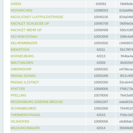
GREIN
420091
f3bf0b0b
HOFKIRCHEN
10088003
616dd98e
INGOLSTADT LUITPOLDSTRASSE
10046105
824a046b
KACHLET SCHLEUSE UP
10090708
0fd56e0a
KACHLET WEHR UP
10090408
560cf185
KELHEIM DONAU
10053009
296fc6d4
KELHEIMWINZER
10054500
c9409937
KIENSTOCK
42011
56178f74
KORNEUBURG
42013
ff44be4a
MAUTHAUSEN
42009
6b002fef
OBERNDORF
10056302
e476bcad
PASSAU DONAU
10091008
9f12c405
PASSAU ILZSTADT
10092000
33ceb441
PFATTER
10068006
f768173a
PFELLING
10078000
7fe63a95
REGENSBURG EISERNE BRÜCKE
10061007
eebd633a
SCHWABELWEIS
10062000
7644f1d7
THEBNERSTRASSL
42015
f7b5c3d3
VILSHOFEN
10089006
e6d68ab7
WILDUNGSMAUER
42014
35846b8b