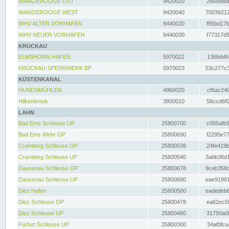
WANGEROOGE OST
9420020
26656fda
WANGEROOGE WEST
9420040
70039212
WHV ALTER VORHAFEN
9440020
f85bd17b
WHV NEUER VORHAFEN
9440030
f77317d9
KRÜCKAU
ELMSHORN HAFEN
5970022
136febf6
KRÜCKAU-SPERRWERK BP
5970023
53c277c3
KÜSTENKANAL
HUNDSMÜHLEN
4960020
cf6ac249
Hilkenbrook
3800010
58ccd6f0
LAHN
Bad Ems Schleuse UP
25800700
c005afb9
Bad Ems Wehr OP
25800690
f2295e77
Cramberg Schleuse OP
25800538
24fe419b
Cramberg Schleuse UP
25800540
3abb36d1
Dausenau Schleuse OP
25800678
9ceb358c
Dausenau Schleuse UP
25800680
eae91991
Diez Hafen
25800500
eadedeb6
Diez Schleuse OP
25800478
ea62ec5f
Diez Schleuse UP
25800480
31750a0f
Fürfurt Schleuse UP
25800300
34af0fca