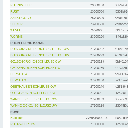
RHEINWEILER
23300130
06b978dd
RUST
23300580
5389b878
SANKT GOAR
25700300
550eb7e9
SPEYER
23700600
2cb8ae5b
WESEL
2770040
f33c3cc9
WORMS
23900200
844a620f
RHEIN-HERNE-KANAL
DUISBURG-MEIDERICH SCHLEUSE OW
27700262
f18e81da
DUISBURG-MEIDERICH SCHLEUSE UW
27700273
48780245
GELSENKIRCHEN SCHLEUSE OW
27700229
5b9f8134
GELSENKIRCHEN SCHLEUSE UW
27700230
427318d0
HERNE OW
27700150
ac6c4362
HERNE UW
27700160
b9975ea1
OBERHAUSEN SCHLEUSE OW
27700240
e251f943
OBERHAUSEN SCHLEUSE UW
27700251
12f63015
WANNE EICKEL SCHLEUSE OW
27700193
05ca0e33
WANNE EICKEL SCHLEUSE UW
27700218
23045f8b
RUHR
Hattingen
2769510000100
c0594fb5
RUHRWEHR OW
27600090
12a3037f