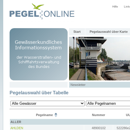
Hilfe
Link
Start
Pegelauswahl über Karte
Newsletter
Pegelauswahl über Tabelle
Pegelname
Nummer
UU
ALLER
AHLDEN
48900102
522286e2