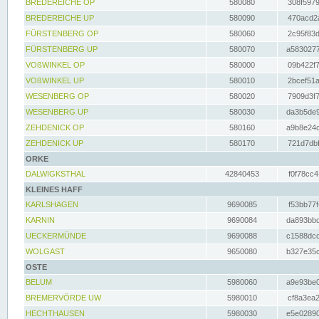
BREDEREICHE OP
580080
308f5979
BREDEREICHE UP
580090
470acd2a
FÜRSTENBERG OP
580060
2c95f83d
FÜRSTENBERG UP
580070
a5830277
VOßWINKEL OP
580000
09b422f7
VOßWINKEL UP
580010
2bcef51a
WESENBERG OP
580020
7909d3f7
WESENBERG UP
580030
da3b5de9
ZEHDENICK OP
580160
a9b8e24c
ZEHDENICK UP
580170
721d7dbf
ORKE
DALWIGKSTHAL
42840453
f0f78cc4
KLEINES HAFF
KARLSHAGEN
9690085
f53bb77f
KARNIN
9690084
da893bbd
UECKERMÜNDE
9690088
c1588dcc
WOLGAST
9650080
b327e35c
OSTE
BELUM
5980060
a9e93be0
BREMERVÖRDE UW
5980010
cf8a3ea2
HECHTHAUSEN
5980030
e5e02890