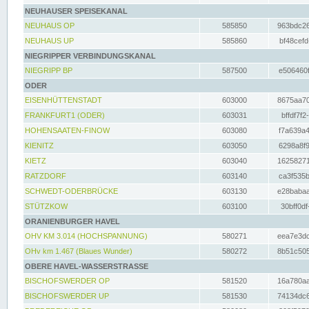
NEUHAUSER SPEISEKANAL
NEUHAUS OP
585850
963bdc26
NEUHAUS UP
585860
bf48cefd
NIEGRIPPER VERBINDUNGSKANAL
NIEGRIPP BP
587500
e506460f
ODER
EISENHÜTTENSTADT
603000
8675aa70
FRANKFURT1 (ODER)
603031
bffdf7f2
HOHENSAATEN-FINOW
603080
f7a639a4
KIENITZ
603050
6298a8f9
KIETZ
603040
16258271
RATZDORF
603140
ca3f535b
SCHWEDT-ODERBRÜCKE
603130
e28babaa
STÜTZKOW
603100
30bff0df
ORANIENBURGER HAVEL
OHV KM 3.014 (HOCHSPANNUNG)
580271
eea7e3dc
OHv km 1.467 (Blaues Wunder)
580272
8b51c505
OBERE HAVEL-WASSERSTRASSE
BISCHOFSWERDER OP
581520
16a780aa
BISCHOFSWERDER UP
581530
74134dc6