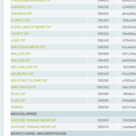
FINDENWIRUNSHIER OP
596410
a5902c55
GARWITZ UP
596230
12499527
GRABOW OP
596330
db4a69b2
GÜRITZ OP
596350
956ce5ff
KLEIN LAASCH WEHR OP
596300
25530a3e
LEWITZ OP
596250
7bbd90ad
LÜBZ OP
596140
d75442cf
MALCHOW WEHR OP
596200
bccaacb3
MALLISS OP
596390
497c29ee
MALLISS UP
596400
a64918a6
NEU KALLISS OP
596430
30739ff3
NEUBURG OP
596160
541c508a
NEUSTADT GLEWE OP
596280
c4381eb3
PARCHIM GÜTE
5961801
3dec3921
PLAU OP
596080
3ffddb2c
PLAU UP
596090
506e6b03
WAREN
596030
bd317edd
MÜGGELSPREE
GROSSE TRÄNKE WEHR OP
582660
81630fdd
GROSSE TRÄNKE WEHR UP
582670
cfad4ee5
MÜRITZ-HAVEL-WASSERSTRASSE