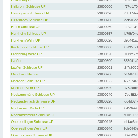
Heilbronn Schleuse UP
23800560
f77df170
Hessigheim Schleuse UP
23800420
23517de9
Hirschhorn Schleuse UP
23800700
acf505dd
Hofen Schleuse UP
23800260
cf2af1a4
Horkheim Schleuse UP
23800557
b76bf04c
Horkheim Wehr UP
23800520
d9b441a5
Kochendorf Schleuse UP
23800600
8f695e71
Ladenburg Wehr UP
23800820
70cee7df
Lauffen
23800500
8559d1a0
Lauffen Schleuse UP
23800501
2f7cb553
Mannheim Neckar
23800900
25582d3f
Marbach Schleuse UP
23800322
456974a8
Marbach Wehr UP
23800320
a73a9cb4
Neckargemünd Schleuse UP
23800740
7be3ff2e
Neckarsteinach Schleuse UP
23800720
d64d07f7
Neckarsulm Wehr UP
23800580
845944f8
Neckarzimmern Schleuse UP
23800640
f00c7183
Oberesslingen Schleuse UP
23800145
cbfae6bc
Oberesslingen Wehr UP
23800140
9de0843a
Obertürkheim Schleuse UP
23800200
80e002d8