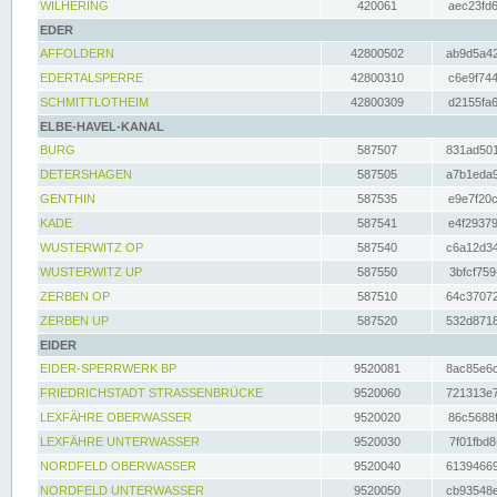
WILHERING
420061
aec23fd6
EDER
AFFOLDERN
42800502
ab9d5a42
EDERTALSPERRE
42800310
c6e9f744
SCHMITTLOTHEIM
42800309
d2155fa6
ELBE-HAVEL-KANAL
BURG
587507
831ad501
DETERSHAGEN
587505
a7b1eda9
GENTHIN
587535
e9e7f20c
KADE
587541
e4f29379
WUSTERWITZ OP
587540
c6a12d34
WUSTERWITZ UP
587550
3bfcf759
ZERBEN OP
587510
64c37072
ZERBEN UP
587520
532d8718
EIDER
EIDER-SPERRWERK BP
9520081
8ac85e6c
FRIEDRICHSTADT STRASSENBRÜCKE
9520060
721313e7
LEXFÄHRE OBERWASSER
9520020
86c5688f
LEXFÄHRE UNTERWASSER
9520030
7f01fbd8
NORDFELD OBERWASSER
9520040
61394669
NORDFELD UNTERWASSER
9520050
cb93548e