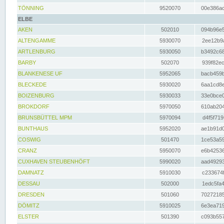
TÖNNING
9520070
00e386ac
ELBE
AKEN
502010
094b96e5
ALTENGAMME
5930070
2ee12b9a
ARTLENBURG
5930050
b3492c68
BARBY
502070
939f82ec
BLANKENESE UF
5952065
bacb459b
BLECKEDE
5930020
6aa1cd8e
BOIZENBURG
5930033
33e0bce0
BROKDORF
5970050
610ab204
BRUNSBÜTTEL MPM
5970094
d4f5f719
BUNTHAUS
5952020
ae1b91d0
COSWIG
501470
1ce53a59
CRANZ
5950070
e6b42536
CUXHAVEN STEUBENHÖFT
5990020
aad49293
DAMNATZ
5910030
c233674f
DESSAU
502000
1edc5fa4
DRESDEN
501060
70272185
DÖMITZ
5910025
6e3ea719
ELSTER
501390
c093b557