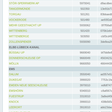
STÖR-SPERRWERK AP
5970041
d9acdbec
TANGERMÜNDE
502350
13e91b77
TORGAU
501261
83bbaedb
VOCKERODE
501480
ae93f2a5
WEHR GEESTHACHT UP
5930062
0f7f58a8
WITTENBERG
501420
070b1eb4
WITTENBERGE
503050
cbf3cd49
ZOLLENSPIEKER
5930090
3de8ea26
ELBE-LÜBECK-KANAL
BÜSSAU UP
9669040
bf7bb8e8
DONNERSCHLEUSE OP
9660049
45634232
MÖLLN
9660050
46644438
EMS
DALUM
3550040
ad357e52
DUKEGAT
3990020
7753c1fa
EMDEN NEUE SEESCHLEUSE
3970010
edfdf747
EMSHÖRN
9340010
c8af067c
FUESTRUP
3310010
3a8ed45f
KNOCK
3990010
438b565e
LEERORT
3910010
abb23dad