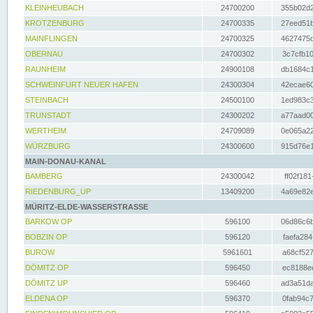
KLEINHEUBACH
24700200
355b02d2
KROTZENBURG
24700335
27eed51b
MAINFLINGEN
24700325
4627475d
OBERNAU
24700302
3c7cfb10
RAUNHEIM
24900108
db1684c1
SCHWEINFURT NEUER HAFEN
24300304
42ecae60
STEINBACH
24500100
1ed983c3
TRUNSTADT
24300202
a77aad00
WERTHEIM
24709089
0e065a22
WÜRZBURG
24300600
915d76e1
MAIN-DONAU-KANAL
BAMBERG
24300042
ff02f181
RIEDENBURG_UP
13409200
4a69e82e
MÜRITZ-ELDE-WASSERSTRASSE
BARKOW OP
596100
06d86c6b
BOBZIN OP
596120
faefa284
BUROW
5961601
a68cf527
DÖMITZ OP
596450
ec8188ee
DÖMITZ UP
596460
ad3a51da
ELDENA OP
596370
0fab94c7