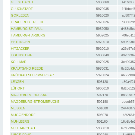
GEESTHACHT
5930060
44f7e955
GLÜCKSTADT
5970035
1f1bbed7
GORLEBEN
5910020
ac507f42
GRAUERORT REEDE
5970026
7398029b
HAMBURG ST. PAULI
5952050
d488c5cc
HAMBURG-HARBURG
5952025
706e5110
HETLINGEN
5970010
599c23b1
HITZACKER
5920010
a26e57c9
HOHNSTORF
5930040
d9289367
KOLLMAR
5970025
3ed90357
KRAUTSAND REEDE
5970031
8c20b4dc
KRÜCKAU-SPERRWERK AP
5970024
a653eb04
LENZEN
503120
c80a4f21
LÜHORT
5960010
8d18d129
MAGDEBURG-BUCKAU
502170
b8567c1e
MAGDEBURG-STROMBRÜCKE
502180
ccccb57f
MEISSEN
501080
24440872
MÜGGENDORF
503070
48f2661f
MÜHLBERG
501160
16b9b4e7
NEU DARCHAU
5930010
67d6e882
NIEGRIPP AP
502240
3adf88fd