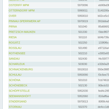
OSTERIFF MPM
5970096
eb90bd3f
OTTERNDORF MPM
5990011
5140295e
OVER
5950010
b02ce5c0
PINNAU-SPERRWERK AP
5970019
391bbba5
PIRNA
501040
85d686f1
PRETZSCH-MAUKEN
501330
f3dc8f07
RIESA
501110
b04b739d
ROGÄTZ
502250
133f0f6c
ROSSLAU
501490
e97116a4
ROTHENSEE
502210
e30f2e83
SANDAU
502430
f4c55f77
SCHARLEUK
503030
e32b0a28
SCHNACKENBURG
5910010
550e3885
SCHULAU
5950090
f3c6ee73
SCHÖNA
501010
7cb7461b
SCHÖNEBECK
502130
90bcb315
SCHÖPFSTELLE
5952030
fed4c295
SEEMANNSHÖFT
5952060
816affba
STADERSAND
5970013
80f0fc4d
STORKAU
502370
de4cc1db