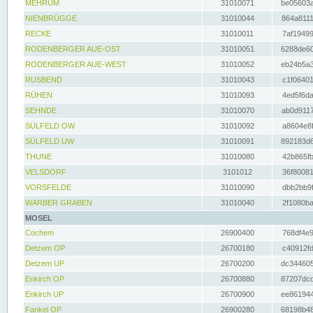
MEHRUM
31010071
be05603a
NIENBRÜGGE
31010044
864a8111
RECKE
31010011
7af19499
RODENBERGER AUE-OST
31010051
6288de60
RODENBERGER AUE-WEST
31010052
eb24b5a3
RUSBEND
31010043
c1f06401
RÜHEN
31010093
4ed5f6da
SEHNDE
31010070
ab0d9117
SÜLFELD OW
31010092
a8604e8f
SÜLFELD UW
31010091
892183d6
THUNE
31010080
42b865fb
VELSDORF
3101012
36f80081
VORSFELDE
31010090
dbb2bb9f
WARBER GRABEN
31010040
2f1080ba
MOSEL
Cochem
26900400
768df4e9
Detzem OP
26700180
c40912fd
Detzem UP
26700200
dc344605
Enkirch OP
26700880
87207dcd
Enkirch UP
26700900
ee861944
Fankel OP
26900280
68198b48