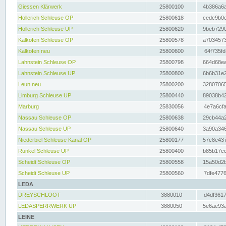
Giessen Klärwerk
25800100
4b386a6a
Hollerich Schleuse OP
25800618
cedc9b0c
Hollerich Schleuse UP
25800620
9beb7290
Kalkofen Schleuse OP
25800578
a7034573
Kalkofen neu
25800600
64f735fd
Lahnstein Schleuse OP
25800798
664d68ea
Lahnstein Schleuse UP
25800800
6b6b31e2
Leun neu
25800200
32807065
Limburg Schleuse UP
25800440
89038b42
Marburg
25830056
4e7a6cfa
Nassau Schleuse OP
25800638
29cb44a2
Nassau Schleuse UP
25800640
3a90a346
Niederbiel Schleuse Kanal OP
25800177
57c8e437
Runkel Schleuse UP
25800400
b85b17cc
Scheidt Schleuse OP
25800558
15a50d2b
Scheidt Schleuse UP
25800560
7dfe4776
LEDA
DREYSCHLOOT
3880010
d4df3617
LEDASPERRWERK UP
3880050
5e6ae93a
LEINE