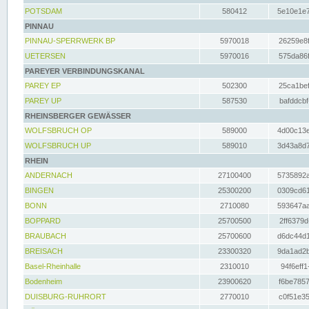
POTSDAM
580412
5e10e1e7
PINNAU
PINNAU-SPERRWERK BP
5970018
26259e8f
UETERSEN
5970016
575da86f
PAREYER VERBINDUNGSKANAL
PAREY EP
502300
25ca1bef
PAREY UP
587530
bafddcbf
RHEINSBERGER GEWÄSSER
WOLFSBRUCH OP
589000
4d00c13e
WOLFSBRUCH UP
589010
3d43a8d7
RHEIN
ANDERNACH
27100400
5735892a
BINGEN
25300200
0309cd61
BONN
2710080
593647aa
BOPPARD
25700500
2ff6379d
BRAUBACH
25700600
d6dc44d1
BREISACH
23300320
9da1ad2b
Basel-Rheinhalle
2310010
94f6eff1
Bodenheim
23900620
f6be7857
DUISBURG-RUHRORT
2770010
c0f51e35