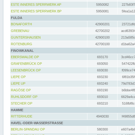
ESTE INNERES SPERRWERK AP
5950082
227b83f7
ESTE INNERES SPERRWERK BP
5950081
5fea1a12
FULDA
BONAFORTH
42900201
23721dfd
GREBENAU
42700202
acd63934
GUNTERSHAUSEN
42900100
213a585d
ROTENBURG
42700100
d1ba62a4
FINOWKANAL
EBERSWALDE OP
693170
3cd46cc7
GRAFENBRÜCK OP
693050
547422fb
LEESENBRÜCK OP
693030
f099ce74
LIEPE OP
693230
6f81b35f
LIEPE UP
693240
79d783d3
RAGÖSE OP
693190
b6bbe4f8
RUHLSDORF OP
693010
6629a4ca
STECHER OP
693210
516fbf8c
HAMME
RITTERHUDE
4940030
f49855d8
HAVEL-ODER-WASSERSTRASSE
BERLIN-SPANDAU OP
580300
e607a4b6