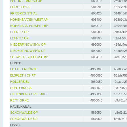
BERLIN-SPANDAU UP
580310
2c68509c
BORGSDORF
581591
1b2e2996
FRIEDRICHSTHAL
603420
314945d6
HOHENSAATEN WEST AP
603400
99309d3e
HOHENSAATEN WEST BP
603310
3404a6e5
LEHNITZ OP
581580
c8a1cf0a
LEHNITZ UP
581590
5bb1f56d
NIEDERFINOW SHW OP
692080
414dd4ee
NIEDERFINOW SHW UP
692090
4eec6b25
SCHWEDT SCHLEUSE BP
603410
4ee515f9
HUNTE
BUTTELERHÖRNE
4960060
b3d88ca6
ELSFLETH OHRT
4960080
531da758
HOLLERSIEL
4960050
2eacef2f
HUNTEBRÜCK
4960070
2e1d458b
OLDENBURG-DRIELAKE
4960030
1b51e55e
REITHÖRNE
4960040
c9df61c4
HAVELKANAL
SCHÖNWALDE OP
587050
d8ef9f21
SCHÖNWALDE UP
587060
b6650b13
IJSSEL