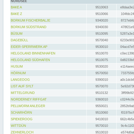
NORDSEE
BAKE A
9510063
e8daa3e2
BAKE Z
9510066
104fdc24
BORKUM FISCHERBALJE
9340020
8727ebfd
BORKUM SÜDSTRAND
9340030
478f21e9
BÜSUM
9510095
5287a3e1
DAGEBÜLL
9570040
6233e901
EIDER-SPERRWERK AP
9530010
04acd7e5
HELGOLAND BINNENHAFEN
9510070
c0ec139b
HELGOLAND SÜDHAFEN
9510075
0d8233b8
HUSUM
9530020
e114aeec
HÖRNUM
9570050
733755fd
LANGEOOG
9390010
a0c1dcb6
LIST AUF SYLT
9570070
5e92d73f
MITTELGRUND
9510132
3ff99b92
NORDERNEY RIFFGAT
9360010
c0244c0e
PELLWORM ANLEGER
9550021
2852b9ab
SCHARHÖRN
9510060
f0197bcf
SPIEKEROOG
9410010
662c4b5e
WITTDÜN
9570010
9c4c11f2
ZEHNERLOCH
9510010
e574d0af