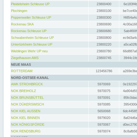
Pleidelsheim Schleuse UP
23800400
6e183f4b
Plochingen
23800100
be7ce40e
Poppenweiler Schleuse UP
23800300
f4854a4c
Rockenau SKA
23800690
4c00a166
Rockenau Schleuse UP
23800680
5ab4f00f
Schwabenheim Schleuse UP
23800800
ec9d3a4d
Untertürkheim Schleuse UP
23800220
a5ca02fb
Wieblingen Wehr UP neu
23800780
66d887a6
Ziegelhausen AMS
23800745
3944c1fd
NEUE MAAS
ROTTERDAM
123456786
a269e3be
NORD-OSTSEE-KANAL
AWK STROHBRÜCK
5970069
0e192297
NOK BREIHOLZ
5970075
4a904d59
NOK BRUNSBÜTTEL
5970091
85fc0dac
NOK DÜKERSWISCH
5970085
3954300d
NOK KIEL AUSSEN
5650068
6dc44585
NOK KIEL BINNEN
5979020
8af24d6a
NOK KÖNIGSFÖRDE
5970067
d0ec2790
NOK RENDSBURG
5970074
8c8afb56