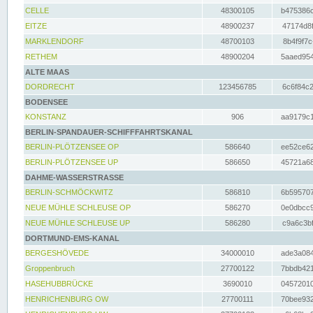
CELLE
48300105
b475386c
EITZE
48900237
47174d8f
MARKLENDORF
48700103
8b4f9f7c
RETHEM
48900204
5aaed954
ALTE MAAS
DORDRECHT
123456785
6c6f84c2
BODENSEE
KONSTANZ
906
aa9179c1
BERLIN-SPANDAUER-SCHIFFFAHRTSKANAL
BERLIN-PLÖTZENSEE OP
586640
ee52ce62
BERLIN-PLÖTZENSEE UP
586650
45721a68
DAHME-WASSERSTRASSE
BERLIN-SCHMÖCKWITZ
586810
6b595707
NEUE MÜHLE SCHLEUSE OP
586270
0e0dbcc9
NEUE MÜHLE SCHLEUSE UP
586280
c9a6c3bf
DORTMUND-EMS-KANAL
BERGESHÖVEDE
34000010
ade3a084
Groppenbruch
27700122
7bbdb421
HASEHUBBRÜCKE
3690010
04572010
HENRICHENBURG OW
27700111
70bee932