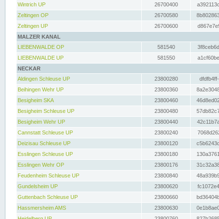
Wintrich UP
26700400
a392113c
Zeltingen OP
26700580
8b802863
Zeltingen UP
26700600
d867e7e9
MALZER KANAL
LIEBENWALDE OP
581540
3f8ceb6d
LIEBENWALDE UP
581550
a1cf60be
NECKAR
Aldingen Schleuse UP
23800280
dfdfb4ff
Beihingen Wehr UP
23800360
8a2e3048
Besigheim SKA
23800460
46d8ed02
Besigheim Schleuse UP
23800480
57db82c7
Besigheim Wehr UP
23800440
42c11b7a
Cannstatt Schleuse UP
23800240
7068d262
Deizisau Schleuse UP
23800120
c5b6243d
Esslingen Schleuse UP
23800180
130a3761
Esslingen Wehr OP
23800176
31c32a38
Feudenheim Schleuse UP
23800840
48a939b9
Gundelsheim UP
23800620
fc1072e4
Guttenbach Schleuse UP
23800660
bd36404b
Hassmersheim AMS
23800630
0e1b8ae0
Heidelberg UP
23800760
827b2685