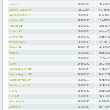
Fankel UP
26900300
583420a8
Grevenmacher OP
2610180
6e72bebf
Grevenmacher UP
26100200
69308142
Koblenz OP
26900880
3f64ff08
Koblenz UP
26900900
9dbcac54
Lehmen OP
26900680
d0abe01a
Lehmen UP
26900700
dc1bb420
Mehring AMS
26700100
4c1b6f17
Müden OP
26900480
a5c880a3
Müden UP
26900500
edc67ca3
Perl
26100100
c263ea53
Ruwer
26500150
abd34ee6
Sankt Aldegund OP
26900080
e4d6a271
Sankt Aldegund UP
26900100
20640279
Stadtbredimus OP
26100110
cceb7060
Stadtbredimus UP
26100130
dfdf753b
Trier OP
26500080
9d2b4126
Trier UP
26500100
3bec53ca
Wincheringen
26100140
bb5560fc
Wintrich OP
26700380
cb4789e4