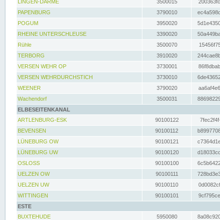
LINGEN-DARME
3500015
200363fc
PAPENBURG
3790010
ec4a598d
POGUM
3950020
5d1e4350
RHEINE UNTERSCHLEUSE
3390020
50a449ba
Rühle
3500070
15456f75
TERBORG
3910020
244cae8b
VERSEN WEHR OP
3730001
86f8dbab
VERSEN WEHRDURCHSTICH
3730010
6de43652
WEENER
3790020
aa6af4e6
Wachendorf
3500031
88698229
ELBESEITENKANAL
ARTLENBURG-ESK
90100122
7fec2f4f
BEVENSEN
90100112
b8997708
LÜNEBURG OW
90100121
c7364d1e
LÜNEBURG UW
90100120
d18033cd
OSLOSS
90100100
6c5b6422
UELZEN OW
90100111
728bd3e3
UELZEN UW
90100110
0d0082cf
WITTINGEN
90100101
9cf795ce
ESTE
BUXTEHUDE
5950080
8a08c920