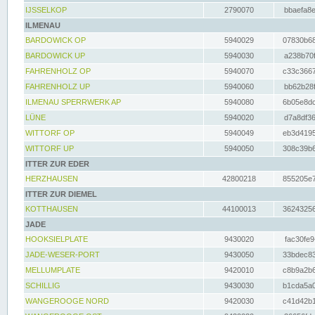
IJSSELKOP
2790070
bbaefa8e
ILMENAU
BARDOWICK OP
5940029
07830b68
BARDOWICK UP
5940030
a238b70f
FAHRENHOLZ OP
5940070
c33c3667
FAHRENHOLZ UP
5940060
bb62b28f
ILMENAU SPERRWERK AP
5940080
6b05e8dc
LÜNE
5940020
d7a8df36
WITTORF OP
5940049
eb3d4195
WITTORF UP
5940050
308c39b6
ITTER ZUR EDER
HERZHAUSEN
42800218
855205e7
ITTER ZUR DIEMEL
KOTTHAUSEN
44100013
36243256
JADE
HOOKSIELPLATE
9430020
fac30fe9
JADE-WESER-PORT
9430050
33bdec83
MELLUMPLATE
9420010
c8b9a2b6
SCHILLIG
9430030
b1cda5a0
WANGEROOGE NORD
9420030
c41d42b1