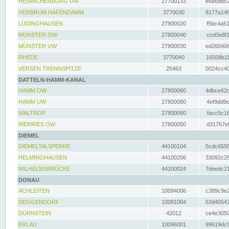
HENRICHENBURG UW
27700133
e6b68bc2
HERBRUM HAFENDAMM
3770030
8177a148
LÜDINGHAUSEN
27800020
f5bc4a51
MÜNSTER OW
27800040
ccd3e8f1
MÜNSTER UW
27800030
ed260406
RHEDE
3770040
16508b11
VERSEN TRENNSPITZE
25463
0024cc40
DATTELN-HAMM-KANAL
HAMM OW
27800060
4dbce62d
HAMM UW
27800080
4ef9dd9c
WALTROP
27800090
facc5c16
WERRIES OW
27800050
d31767ef
DIEMEL
DIEMELTALSPERRE
44100104
5cdc6555
HELMINGHAUSEN
44100206
33092c28
WILHELMSBRÜCKE
44100024
7deedc21
DONAU
ACHLEITEN
10094006
c389c9e2
DEGGENDORF
10081004
53d40547
DÜRNSTEIN
42012
ce4e3050
ERLAU
10096001
99619dc5