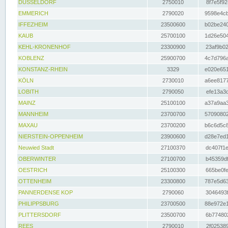
DÜSSELDORF
2750010
8f7e5f92
EMMERICH
2790020
9598e4cb
IFFEZHEIM
23500600
b02be240
KAUB
25700100
1d26e504
KEHL-KRONENHOF
23300900
23af9b02
KOBLENZ
25900700
4c7d796a
KONSTANZ-RHEIN
3329
e020e651
KÖLN
2730010
a6ee8177
LOBITH
2790050
efe13a3d
MAINZ
25100100
a37a9aa3
MANNHEIM
23700700
57090802
MAXAU
23700200
b6c6d5c8
NIERSTEIN-OPPENHEIM
23900600
d28e7ed1
Neuwied Stadt
27100370
dc407f1e
OBERWINTER
27100700
b45359df
OESTRICH
25100300
665be0fe
OTTENHEIM
23300800
787e5d63
PANNERDENSE KOP
2790060
3046493f
PHILIPPSBURG
23700500
88e972e1
PLITTERSDORF
23500700
6b774802
REES
2790010
2f025389