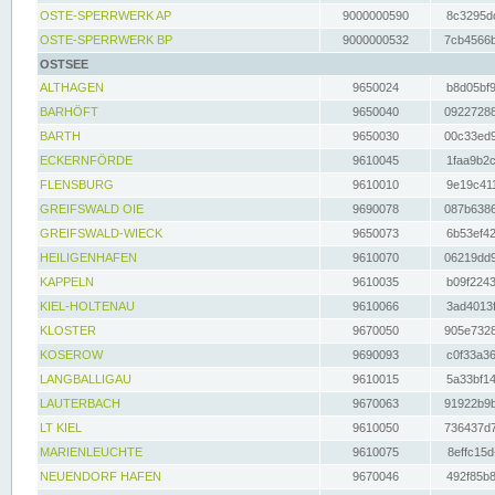
OSTE-SPERRWERK AP
9000000590
8c3295dc
OSTE-SPERRWERK BP
9000000532
7cb4566b
OSTSEE
ALTHAGEN
9650024
b8d05bf9
BARHÖFT
9650040
09227288
BARTH
9650030
00c33ed9
ECKERNFÖRDE
9610045
1faa9b2c
FLENSBURG
9610010
9e19c411
GREIFSWALD OIE
9690078
087b6386
GREIFSWALD-WIECK
9650073
6b53ef42
HEILIGENHAFEN
9610070
06219dd9
KAPPELN
9610035
b09f2243
KIEL-HOLTENAU
9610066
3ad4013f
KLOSTER
9670050
905e7328
KOSEROW
9690093
c0f33a36
LANGBALLIGAU
9610015
5a33bf14
LAUTERBACH
9670063
91922b9b
LT KIEL
9610050
736437d7
MARIENLEUCHTE
9610075
8effc15d
NEUENDORF HAFEN
9670046
492f85b8