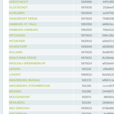
GEESTHACHT
5930060
44f7e955
GLÜCKSTADT
5970035
1f1bbed7
GORLEBEN
5910020
ac507f42
GRAUERORT REEDE
5970026
7398029b
HAMBURG ST. PAULI
5952050
d488c5cc
HAMBURG-HARBURG
5952025
706e5110
HETLINGEN
5970010
599c23b1
HITZACKER
5920010
a26e57c9
HOHNSTORF
5930040
d9289367
KOLLMAR
5970025
3ed90357
KRAUTSAND REEDE
5970031
8c20b4dc
KRÜCKAU-SPERRWERK AP
5970024
a653eb04
LENZEN
503120
c80a4f21
LÜHORT
5960010
8d18d129
MAGDEBURG-BUCKAU
502170
b8567c1e
MAGDEBURG-STROMBRÜCKE
502180
ccccb57f
MEISSEN
501080
24440872
MÜGGENDORF
503070
48f2661f
MÜHLBERG
501160
16b9b4e7
NEU DARCHAU
5930010
67d6e882
NIEGRIPP AP
502240
3adf88fd