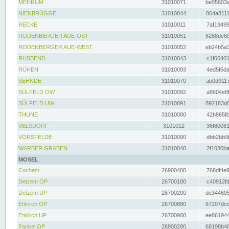
MEHRUM
31010071
be05603a
NIENBRÜGGE
31010044
864a8111
RECKE
31010011
7af19499
RODENBERGER AUE-OST
31010051
6288de60
RODENBERGER AUE-WEST
31010052
eb24b5a3
RUSBEND
31010043
c1f06401
RÜHEN
31010093
4ed5f6da
SEHNDE
31010070
ab0d9117
SÜLFELD OW
31010092
a8604e8f
SÜLFELD UW
31010091
892183d6
THUNE
31010080
42b865fb
VELSDORF
3101012
36f80081
VORSFELDE
31010090
dbb2bb9f
WARBER GRABEN
31010040
2f1080ba
MOSEL
Cochem
26900400
768df4e9
Detzem OP
26700180
c40912fd
Detzem UP
26700200
dc344605
Enkirch OP
26700880
87207dcd
Enkirch UP
26700900
ee861944
Fankel OP
26900280
68198b48