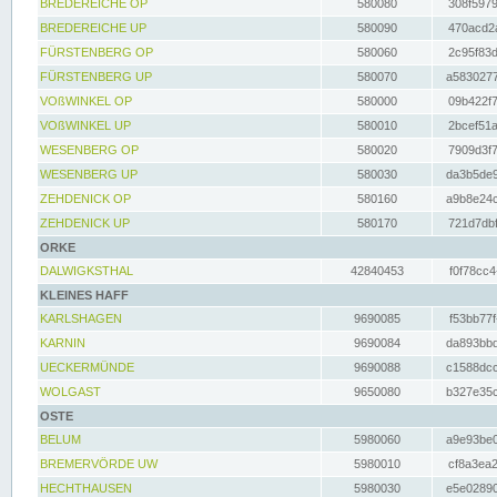
BREDEREICHE OP
580080
308f5979
BREDEREICHE UP
580090
470acd2a
FÜRSTENBERG OP
580060
2c95f83d
FÜRSTENBERG UP
580070
a5830277
VOßWINKEL OP
580000
09b422f7
VOßWINKEL UP
580010
2bcef51a
WESENBERG OP
580020
7909d3f7
WESENBERG UP
580030
da3b5de9
ZEHDENICK OP
580160
a9b8e24c
ZEHDENICK UP
580170
721d7dbf
ORKE
DALWIGKSTHAL
42840453
f0f78cc4
KLEINES HAFF
KARLSHAGEN
9690085
f53bb77f
KARNIN
9690084
da893bbd
UECKERMÜNDE
9690088
c1588dcc
WOLGAST
9650080
b327e35c
OSTE
BELUM
5980060
a9e93be0
BREMERVÖRDE UW
5980010
cf8a3ea2
HECHTHAUSEN
5980030
e5e02890