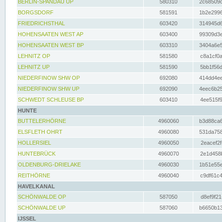
BERLIN-SPANDAU UP
580310
2c68509c
BORGSDORF
581591
1b2e2996
FRIEDRICHSTHAL
603420
314945d6
HOHENSAATEN WEST AP
603400
99309d3e
HOHENSAATEN WEST BP
603310
3404a6e5
LEHNITZ OP
581580
c8a1cf0a
LEHNITZ UP
581590
5bb1f56d
NIEDERFINOW SHW OP
692080
414dd4ee
NIEDERFINOW SHW UP
692090
4eec6b25
SCHWEDT SCHLEUSE BP
603410
4ee515f9
HUNTE
BUTTELERHÖRNE
4960060
b3d88ca6
ELSFLETH OHRT
4960080
531da758
HOLLERSIEL
4960050
2eacef2f
HUNTEBRÜCK
4960070
2e1d458b
OLDENBURG-DRIELAKE
4960030
1b51e55e
REITHÖRNE
4960040
c9df61c4
HAVELKANAL
SCHÖNWALDE OP
587050
d8ef9f21
SCHÖNWALDE UP
587060
b6650b13
IJSSEL