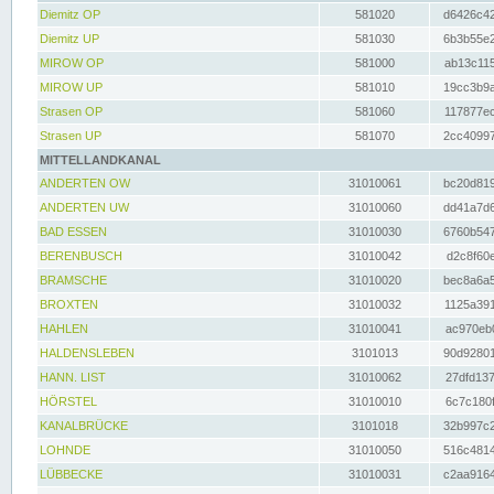
Diemitz OP
581020
d6426c42
Diemitz UP
581030
6b3b55e2
MIROW OP
581000
ab13c115
MIROW UP
581010
19cc3b9a
Strasen OP
581060
117877ec
Strasen UP
581070
2cc40997
MITTELLANDKANAL
ANDERTEN OW
31010061
bc20d819
ANDERTEN UW
31010060
dd41a7d6
BAD ESSEN
31010030
6760b547
BERENBUSCH
31010042
d2c8f60e
BRAMSCHE
31010020
bec8a6a5
BROXTEN
31010032
1125a391
HAHLEN
31010041
ac970eb0
HALDENSLEBEN
3101013
90d92801
HANN. LIST
31010062
27dfd137
HÖRSTEL
31010010
6c7c180f
KANALBRÜCKE
3101018
32b997c2
LOHNDE
31010050
516c4814
LÜBBECKE
31010031
c2aa9164