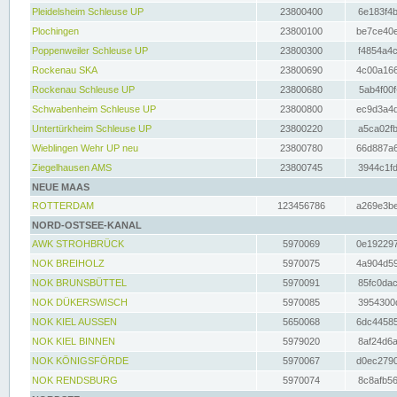
Pleidelsheim Schleuse UP
23800400
6e183f4b
Plochingen
23800100
be7ce40e
Poppenweiler Schleuse UP
23800300
f4854a4c
Rockenau SKA
23800690
4c00a166
Rockenau Schleuse UP
23800680
5ab4f00f
Schwabenheim Schleuse UP
23800800
ec9d3a4d
Untertürkheim Schleuse UP
23800220
a5ca02fb
Wieblingen Wehr UP neu
23800780
66d887a6
Ziegelhausen AMS
23800745
3944c1fd
NEUE MAAS
ROTTERDAM
123456786
a269e3be
NORD-OSTSEE-KANAL
AWK STROHBRÜCK
5970069
0e192297
NOK BREIHOLZ
5970075
4a904d59
NOK BRUNSBÜTTEL
5970091
85fc0dac
NOK DÜKERSWISCH
5970085
3954300d
NOK KIEL AUSSEN
5650068
6dc44585
NOK KIEL BINNEN
5979020
8af24d6a
NOK KÖNIGSFÖRDE
5970067
d0ec2790
NOK RENDSBURG
5970074
8c8afb56