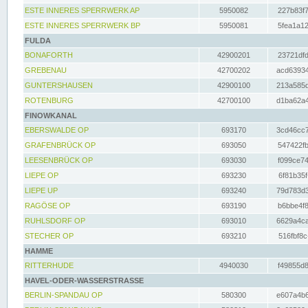
ESTE INNERES SPERRWERK AP
5950082
227b83f7
ESTE INNERES SPERRWERK BP
5950081
5fea1a12
FULDA
BONAFORTH
42900201
23721dfd
GREBENAU
42700202
acd63934
GUNTERSHAUSEN
42900100
213a585d
ROTENBURG
42700100
d1ba62a4
FINOWKANAL
EBERSWALDE OP
693170
3cd46cc7
GRAFENBRÜCK OP
693050
547422fb
LEESENBRÜCK OP
693030
f099ce74
LIEPE OP
693230
6f81b35f
LIEPE UP
693240
79d783d3
RAGÖSE OP
693190
b6bbe4f8
RUHLSDORF OP
693010
6629a4ca
STECHER OP
693210
516fbf8c
HAMME
RITTERHUDE
4940030
f49855d8
HAVEL-ODER-WASSERSTRASSE
BERLIN-SPANDAU OP
580300
e607a4b6