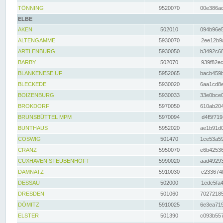
TÖNNING
9520070
00e386ac
ELBE
AKEN
502010
094b96e5
ALTENGAMME
5930070
2ee12b9a
ARTLENBURG
5930050
b3492c68
BARBY
502070
939f82ec
BLANKENESE UF
5952065
bacb459b
BLECKEDE
5930020
6aa1cd8e
BOIZENBURG
5930033
33e0bce0
BROKDORF
5970050
610ab204
BRUNSBÜTTEL MPM
5970094
d4f5f719
BUNTHAUS
5952020
ae1b91d0
COSWIG
501470
1ce53a59
CRANZ
5950070
e6b42536
CUXHAVEN STEUBENHÖFT
5990020
aad49293
DAMNATZ
5910030
c233674f
DESSAU
502000
1edc5fa4
DRESDEN
501060
70272185
DÖMITZ
5910025
6e3ea719
ELSTER
501390
c093b557