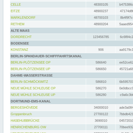
CELLE
48300105
b475386c
EITZE
48900237
47174d8f
MARKLENDORF
48700103
8b4f9f7c
RETHEM
48900204
5aaed954
ALTE MAAS
DORDRECHT
123456785
6c6f84c2
BODENSEE
KONSTANZ
906
aa9179c1
BERLIN-SPANDAUER-SCHIFFFAHRTSKANAL
BERLIN-PLÖTZENSEE OP
586640
ee52ce62
BERLIN-PLÖTZENSEE UP
586650
45721a68
DAHME-WASSERSTRASSE
BERLIN-SCHMÖCKWITZ
586810
6b595707
NEUE MÜHLE SCHLEUSE OP
586270
0e0dbcc9
NEUE MÜHLE SCHLEUSE UP
586280
c9a6c3bf
DORTMUND-EMS-KANAL
BERGESHÖVEDE
34000010
ade3a084
Groppenbruch
27700122
7bbdb421
HASEHUBBRÜCKE
3690010
04572010
HENRICHENBURG OW
27700111
70bee932