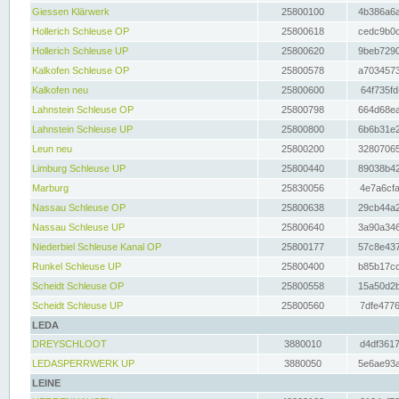
Giessen Klärwerk
25800100
4b386a6a
Hollerich Schleuse OP
25800618
cedc9b0c
Hollerich Schleuse UP
25800620
9beb7290
Kalkofen Schleuse OP
25800578
a7034573
Kalkofen neu
25800600
64f735fd
Lahnstein Schleuse OP
25800798
664d68ea
Lahnstein Schleuse UP
25800800
6b6b31e2
Leun neu
25800200
32807065
Limburg Schleuse UP
25800440
89038b42
Marburg
25830056
4e7a6cfa
Nassau Schleuse OP
25800638
29cb44a2
Nassau Schleuse UP
25800640
3a90a346
Niederbiel Schleuse Kanal OP
25800177
57c8e437
Runkel Schleuse UP
25800400
b85b17cc
Scheidt Schleuse OP
25800558
15a50d2b
Scheidt Schleuse UP
25800560
7dfe4776
LEDA
DREYSCHLOOT
3880010
d4df3617
LEDASPERRWERK UP
3880050
5e6ae93a
LEINE