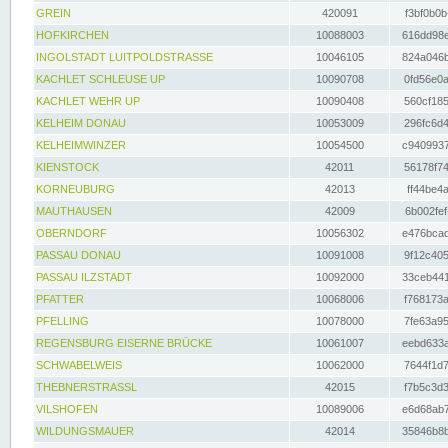
GREIN
420091
f3bf0b0b
HOFKIRCHEN
10088003
616dd98e
INGOLSTADT LUITPOLDSTRASSE
10046105
824a046b
KACHLET SCHLEUSE UP
10090708
0fd56e0a
KACHLET WEHR UP
10090408
560cf185
KELHEIM DONAU
10053009
296fc6d4
KELHEIMWINZER
10054500
c9409937
KIENSTOCK
42011
56178f74
KORNEUBURG
42013
ff44be4a
MAUTHAUSEN
42009
6b002fef
OBERNDORF
10056302
e476bcad
PASSAU DONAU
10091008
9f12c405
PASSAU ILZSTADT
10092000
33ceb441
PFATTER
10068006
f768173a
PFELLING
10078000
7fe63a95
REGENSBURG EISERNE BRÜCKE
10061007
eebd633a
SCHWABELWEIS
10062000
7644f1d7
THEBNERSTRASSL
42015
f7b5c3d3
VILSHOFEN
10089006
e6d68ab7
WILDUNGSMAUER
42014
35846b8b