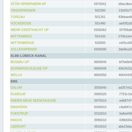
STÖR-SPERRWERK AP
5970041
d9acdbec
TANGERMÜNDE
502350
13e91b77
TORGAU
501261
83bbaedb
VOCKERODE
501480
ae93f2a5
WEHR GEESTHACHT UP
5930062
0f7f58a8
WITTENBERG
501420
070b1eb4
WITTENBERGE
503050
cbf3cd49
ZOLLENSPIEKER
5930090
3de8ea26
ELBE-LÜBECK-KANAL
BÜSSAU UP
9669040
bf7bb8e8
DONNERSCHLEUSE OP
9660049
45634232
MÖLLN
9660050
46644438
EMS
DALUM
3550040
ad357e52
DUKEGAT
3990020
7753c1fa
EMDEN NEUE SEESCHLEUSE
3970010
edfdf747
EMSHÖRN
9340010
c8af067c
FUESTRUP
3310010
3a8ed45f
KNOCK
3990010
438b565e
LEERORT
3910010
abb23dad