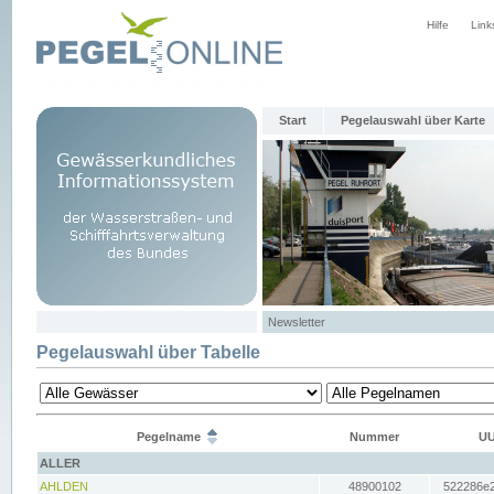
Hilfe
Link
Start
Pegelauswahl über Karte
Newsletter
Pegelauswahl über Tabelle
Pegelname
Nummer
UU
ALLER
AHLDEN
48900102
522286e2