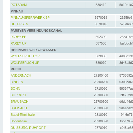
POTSDAM
580412
5e10e1e7
PINNAU
PINNAU-SPERRWERK BP
5970018
26259e8f
UETERSEN
5970016
575da86f
PAREYER VERBINDUNGSKANAL
PAREY EP
502300
25ca1bef
PAREY UP
587530
bafddcbf
RHEINSBERGER GEWÄSSER
WOLFSBRUCH OP
589000
4d00c13e
WOLFSBRUCH UP
589010
3d43a8d7
RHEIN
ANDERNACH
27100400
5735892a
BINGEN
25300200
0309cd61
BONN
2710080
593647aa
BOPPARD
25700500
2ff6379d
BRAUBACH
25700600
d6dc44d1
BREISACH
23300320
9da1ad2b
Basel-Rheinhalle
2310010
94f6eff1
Bodenheim
23900620
f6be7857
DUISBURG-RUHRORT
2770010
c0f51e35