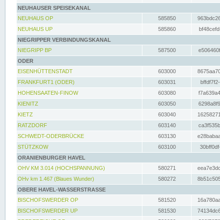
NEUHAUSER SPEISEKANAL
NEUHAUS OP
585850
963bdc26
NEUHAUS UP
585860
bf48cefd
NIEGRIPPER VERBINDUNGSKANAL
NIEGRIPP BP
587500
e506460f
ODER
EISENHÜTTENSTADT
603000
8675aa70
FRANKFURT1 (ODER)
603031
bffdf7f2
HOHENSAATEN-FINOW
603080
f7a639a4
KIENITZ
603050
6298a8f9
KIETZ
603040
16258271
RATZDORF
603140
ca3f535b
SCHWEDT-ODERBRÜCKE
603130
e28babaa
STÜTZKOW
603100
30bff0df
ORANIENBURGER HAVEL
OHV KM 3.014 (HOCHSPANNUNG)
580271
eea7e3dc
OHv km 1.467 (Blaues Wunder)
580272
8b51c505
OBERE HAVEL-WASSERSTRASSE
BISCHOFSWERDER OP
581520
16a780aa
BISCHOFSWERDER UP
581530
74134dc6