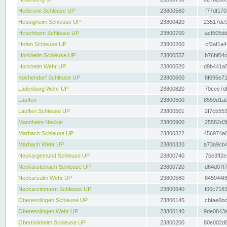
Heilbronn Schleuse UP
23800560
f77df170
Hessigheim Schleuse UP
23800420
23517de9
Hirschhorn Schleuse UP
23800700
acf505dd
Hofen Schleuse UP
23800260
cf2af1a4
Horkheim Schleuse UP
23800557
b76bf04c
Horkheim Wehr UP
23800520
d9b441a5
Kochendorf Schleuse UP
23800600
8f695e71
Ladenburg Wehr UP
23800820
70cee7df
Lauffen
23800500
8559d1a0
Lauffen Schleuse UP
23800501
2f7cb553
Mannheim Neckar
23800900
25582d3f
Marbach Schleuse UP
23800322
456974a8
Marbach Wehr UP
23800320
a73a9cb4
Neckargemünd Schleuse UP
23800740
7be3ff2e
Neckarsteinach Schleuse UP
23800720
d64d07f7
Neckarsulm Wehr UP
23800580
845944f8
Neckarzimmern Schleuse UP
23800640
f00c7183
Oberesslingen Schleuse UP
23800145
cbfae6bc
Oberesslingen Wehr UP
23800140
9de0843a
Obertürkheim Schleuse UP
23800200
80e002d8