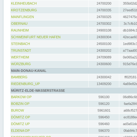
KLEINHEUBACH
24700200
355b02d2
KROTZENBURG
24700335
27eed51b
MAINFLINGEN
24700325
4627475d
OBERNAU
24700302
3c7cfb10
RAUNHEIM
24900108
db1684c1
SCHWEINFURT NEUER HAFEN
24300304
42ecae60
STEINBACH
24500100
1ed983c3
TRUNSTADT
24300202
a77aad00
WERTHEIM
24709089
0e065a22
WÜRZBURG
24300600
915d76e1
MAIN-DONAU-KANAL
BAMBERG
24300042
ff02f181
RIEDENBURG_UP
13409200
4a69e82e
MÜRITZ-ELDE-WASSERSTRASSE
BARKOW OP
596100
06d86c6b
BOBZIN OP
596120
faefa284
BUROW
5961601
a68cf527
DÖMITZ OP
596450
ec8188ee
DÖMITZ UP
596460
ad3a51da
ELDENA OP
596370
0fab94c7