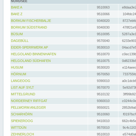
NORDSEE
BAKE A
9510063
e8daa3e2
BAKE Z
9510066
104fdc24
BORKUM FISCHERBALJE
9340020
8727ebfd
BORKUM SÜDSTRAND
9340030
478f21e9
BÜSUM
9510095
5287a3e1
DAGEBÜLL
9570040
6233e901
EIDER-SPERRWERK AP
9530010
04acd7e5
HELGOLAND BINNENHAFEN
9510070
c0ec139b
HELGOLAND SÜDHAFEN
9510075
0d8233b8
HUSUM
9530020
e114aeec
HÖRNUM
9570050
733755fd
LANGEOOG
9390010
a0c1dcb6
LIST AUF SYLT
9570070
5e92d73f
MITTELGRUND
9510132
3ff99b92
NORDERNEY RIFFGAT
9360010
c0244c0e
PELLWORM ANLEGER
9550021
2852b9ab
SCHARHÖRN
9510060
f0197bcf
SPIEKEROOG
9410010
662c4b5e
WITTDÜN
9570010
9c4c11f2
ZEHNERLOCH
9510010
e574d0af