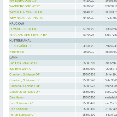
WANGEROOGE OST
9420020
26656fda
WANGEROOGE WEST
9420040
70039212
WHV ALTER VORHAFEN
9440020
f85bd17b
WHV NEUER VORHAFEN
9440030
f77317d9
KRÜCKAU
ELMSHORN HAFEN
5970022
136febf6
KRÜCKAU-SPERRWERK BP
5970023
53c277c3
KÜSTENKANAL
HUNDSMÜHLEN
4960020
cf6ac249
Hilkenbrook
3800010
58ccd6f0
LAHN
Bad Ems Schleuse UP
25800700
c005afb9
Bad Ems Wehr OP
25800690
f2295e77
Cramberg Schleuse OP
25800538
24fe419b
Cramberg Schleuse UP
25800540
3abb36d1
Dausenau Schleuse OP
25800678
9ceb358c
Dausenau Schleuse UP
25800680
eae91991
Diez Hafen
25800500
eadedeb6
Diez Schleuse OP
25800478
ea62ec5f
Diez Schleuse UP
25800480
31750a0f
Fürfurt Schleuse UP
25800300
34af0fca