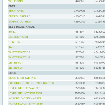
WILHERING
420061
aec23fd6
EDER
AFFOLDERN
42800502
ab9d5a42
EDERTALSPERRE
42800310
c6e9f744
SCHMITTLOTHEIM
42800309
d2155fa6
ELBE-HAVEL-KANAL
BURG
587507
831ad501
DETERSHAGEN
587505
a7b1eda9
GENTHIN
587535
e9e7f20c
KADE
587541
e4f29379
WUSTERWITZ OP
587540
c6a12d34
WUSTERWITZ UP
587550
3bfcf759
ZERBEN OP
587510
64c37072
ZERBEN UP
587520
532d8718
EIDER
EIDER-SPERRWERK BP
9520081
8ac85e6c
FRIEDRICHSTADT STRASSENBRÜCKE
9520060
721313e7
LEXFÄHRE OBERWASSER
9520020
86c5688f
LEXFÄHRE UNTERWASSER
9520030
7f01fbd8
NORDFELD OBERWASSER
9520040
61394669
NORDFELD UNTERWASSER
9520050
cb93548e