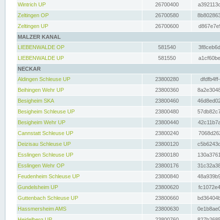
Wintrich UP
26700400
a392113c
Zeltingen OP
26700580
8b802863
Zeltingen UP
26700600
d867e7e9
MALZER KANAL
LIEBENWALDE OP
581540
3f8ceb6d
LIEBENWALDE UP
581550
a1cf60be
NECKAR
Aldingen Schleuse UP
23800280
dfdfb4ff
Beihingen Wehr UP
23800360
8a2e3048
Besigheim SKA
23800460
46d8ed02
Besigheim Schleuse UP
23800480
57db82c7
Besigheim Wehr UP
23800440
42c11b7a
Cannstatt Schleuse UP
23800240
7068d262
Deizisau Schleuse UP
23800120
c5b6243d
Esslingen Schleuse UP
23800180
130a3761
Esslingen Wehr OP
23800176
31c32a38
Feudenheim Schleuse UP
23800840
48a939b9
Gundelsheim UP
23800620
fc1072e4
Guttenbach Schleuse UP
23800660
bd36404b
Hassmersheim AMS
23800630
0e1b8ae0
Heidelberg UP
23800760
827b2685