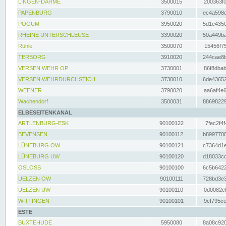
LINGEN-DARME
3500015
200363fc
PAPENBURG
3790010
ec4a598d
POGUM
3950020
5d1e4350
RHEINE UNTERSCHLEUSE
3390020
50a449ba
Rühle
3500070
15456f75
TERBORG
3910020
244cae8b
VERSEN WEHR OP
3730001
86f8dbab
VERSEN WEHRDURCHSTICH
3730010
6de43652
WEENER
3790020
aa6af4e6
Wachendorf
3500031
88698229
ELBESEITENKANAL
ARTLENBURG-ESK
90100122
7fec2f4f
BEVENSEN
90100112
b8997708
LÜNEBURG OW
90100121
c7364d1e
LÜNEBURG UW
90100120
d18033cd
OSLOSS
90100100
6c5b6422
UELZEN OW
90100111
728bd3e3
UELZEN UW
90100110
0d0082cf
WITTINGEN
90100101
9cf795ce
ESTE
BUXTEHUDE
5950080
8a08c920