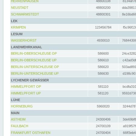
HERRENHAUSEN
48800108
8134af78
NEUSTADT
48800200
dda39817
SCHWARMSTEDT
48800301
8e16bd66
LEK
KRIMPEN
123456784
f5c96f13
LESUM
WASSERHORST
4930010
76844306
LANDWEHRKANAL
BERLIN-OBERSCHLEUSE OP
586600
24ce3282
BERLIN-OBERSCHLEUSE UP
586610
c42ad3df
BERLIN-UNTERSCHLEUSE OP
586620
503ad891
BERLIN-UNTERSCHLEUSE UP
586630
d198c901
LYCHENER GEWÄSSER
HIMMELPFORT OP
581110
bcdfa310
HIMMELPFORT UP
581120
9592d736
LÜHE
HORNEBURG
5960020
3244d787
MAIN
ASTHEIM
24300406
3de69bf8
FAULBACH
24700109
a919f57f
FRANKFURT OSTHAFEN
24700404
66ff3eb4