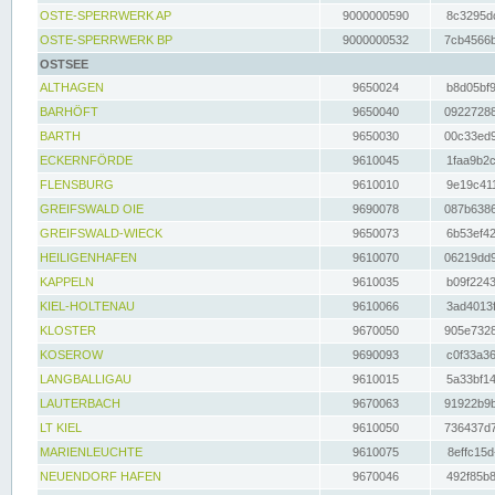
OSTE-SPERRWERK AP
9000000590
8c3295dc
OSTE-SPERRWERK BP
9000000532
7cb4566b
OSTSEE
ALTHAGEN
9650024
b8d05bf9
BARHÖFT
9650040
09227288
BARTH
9650030
00c33ed9
ECKERNFÖRDE
9610045
1faa9b2c
FLENSBURG
9610010
9e19c411
GREIFSWALD OIE
9690078
087b6386
GREIFSWALD-WIECK
9650073
6b53ef42
HEILIGENHAFEN
9610070
06219dd9
KAPPELN
9610035
b09f2243
KIEL-HOLTENAU
9610066
3ad4013f
KLOSTER
9670050
905e7328
KOSEROW
9690093
c0f33a36
LANGBALLIGAU
9610015
5a33bf14
LAUTERBACH
9670063
91922b9b
LT KIEL
9610050
736437d7
MARIENLEUCHTE
9610075
8effc15d
NEUENDORF HAFEN
9670046
492f85b8