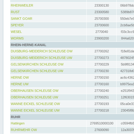
RHEINWEILER
23300130
06b978dd
RUST
23300580
5389b878
SANKT GOAR
25700300
550eb7e9
SPEYER
23700600
2cb8ae5b
WESEL
2770040
f33c3cc9
WORMS
23900200
844a620f
RHEIN-HERNE-KANAL
DUISBURG-MEIDERICH SCHLEUSE OW
27700262
f18e81da
DUISBURG-MEIDERICH SCHLEUSE UW
27700273
48780245
GELSENKIRCHEN SCHLEUSE OW
27700229
5b9f8134
GELSENKIRCHEN SCHLEUSE UW
27700230
427318d0
HERNE OW
27700150
ac6c4362
HERNE UW
27700160
b9975ea1
OBERHAUSEN SCHLEUSE OW
27700240
e251f943
OBERHAUSEN SCHLEUSE UW
27700251
12f63015
WANNE EICKEL SCHLEUSE OW
27700193
05ca0e33
WANNE EICKEL SCHLEUSE UW
27700218
23045f8b
RUHR
Hattingen
2769510000100
c0594fb5
RUHRWEHR OW
27600090
12a3037f