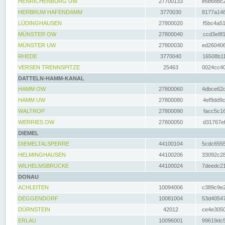
HENRICHENBURG UW
27700133
e6b68bc2
HERBRUM HAFENDAMM
3770030
8177a148
LÜDINGHAUSEN
27800020
f5bc4a51
MÜNSTER OW
27800040
ccd3e8f1
MÜNSTER UW
27800030
ed260406
RHEDE
3770040
16508b11
VERSEN TRENNSPITZE
25463
0024cc40
DATTELN-HAMM-KANAL
HAMM OW
27800060
4dbce62d
HAMM UW
27800080
4ef9dd9c
WALTROP
27800090
facc5c16
WERRIES OW
27800050
d31767ef
DIEMEL
DIEMELTALSPERRE
44100104
5cdc6555
HELMINGHAUSEN
44100206
33092c28
WILHELMSBRÜCKE
44100024
7deedc21
DONAU
ACHLEITEN
10094006
c389c9e2
DEGGENDORF
10081004
53d40547
DÜRNSTEIN
42012
ce4e3050
ERLAU
10096001
99619dc5