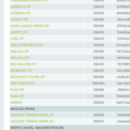
FINDENWIRUNSHIER OP
596410
a5902c55
GARWITZ UP
596230
12499527
GRABOW OP
596330
db4a69b2
GÜRITZ OP
596350
956ce5ff
KLEIN LAASCH WEHR OP
596300
25530a3e
LEWITZ OP
596250
7bbd90ad
LÜBZ OP
596140
d75442cf
MALCHOW WEHR OP
596200
bccaacb3
MALLISS OP
596390
497c29ee
MALLISS UP
596400
a64918a6
NEU KALLISS OP
596430
30739ff3
NEUBURG OP
596160
541c508a
NEUSTADT GLEWE OP
596280
c4381eb3
PARCHIM GÜTE
5961801
3dec3921
PLAU OP
596080
3ffddb2c
PLAU UP
596090
506e6b03
WAREN
596030
bd317edd
MÜGGELSPREE
GROSSE TRÄNKE WEHR OP
582660
81630fdd
GROSSE TRÄNKE WEHR UP
582670
cfad4ee5
MÜRITZ-HAVEL-WASSERSTRASSE