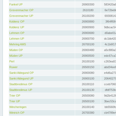
Fankel UP
26900300
583420a8
Grevenmacher OP
2610180
6e72bebf
Grevenmacher UP
26100200
69308142
Koblenz OP
26900880
3f64ff08
Koblenz UP
26900900
9dbcac54
Lehmen OP
26900680
d0abe01a
Lehmen UP
26900700
dc1bb420
Mehring AMS
26700100
4c1b6f17
Müden OP
26900480
a5c880a3
Müden UP
26900500
edc67ca3
Perl
26100100
c263ea53
Ruwer
26500150
abd34ee6
Sankt Aldegund OP
26900080
e4d6a271
Sankt Aldegund UP
26900100
20640279
Stadtbredimus OP
26100110
cceb7060
Stadtbredimus UP
26100130
dfdf753b
Trier OP
26500080
9d2b4126
Trier UP
26500100
3bec53ca
Wincheringen
26100140
bb5560fc
Wintrich OP
26700380
cb4789e4