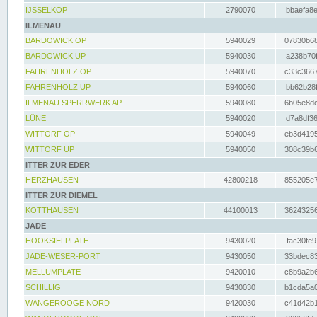
IJSSELKOP
2790070
bbaefa8e
ILMENAU
BARDOWICK OP
5940029
07830b68
BARDOWICK UP
5940030
a238b70f
FAHRENHOLZ OP
5940070
c33c3667
FAHRENHOLZ UP
5940060
bb62b28f
ILMENAU SPERRWERK AP
5940080
6b05e8dc
LÜNE
5940020
d7a8df36
WITTORF OP
5940049
eb3d4195
WITTORF UP
5940050
308c39b6
ITTER ZUR EDER
HERZHAUSEN
42800218
855205e7
ITTER ZUR DIEMEL
KOTTHAUSEN
44100013
36243256
JADE
HOOKSIELPLATE
9430020
fac30fe9
JADE-WESER-PORT
9430050
33bdec83
MELLUMPLATE
9420010
c8b9a2b6
SCHILLIG
9430030
b1cda5a0
WANGEROOGE NORD
9420030
c41d42b1