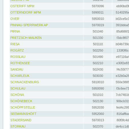
OSTERIFF MPM
5970096
eb90bd3f
OTTERNDORF MPM
5990011
5140295e
OVER
5950010
b02ce5c0
PINNAU-SPERRWERK AP
5970019
391bbba5
PIRNA
501040
85d686f1
PRETZSCH-MAUKEN
501330
f3dc8f07
RIESA
501110
b04b739d
ROGÄTZ
502250
133f0f6c
ROSSLAU
501490
e97116a4
ROTHENSEE
502210
e30f2e83
SANDAU
502430
f4c55f77
SCHARLEUK
503030
e32b0a28
SCHNACKENBURG
5910010
550e3885
SCHULAU
5950090
f3c6ee73
SCHÖNA
501010
7cb7461b
SCHÖNEBECK
502130
90bcb315
SCHÖPFSTELLE
5952030
fed4c295
SEEMANNSHÖFT
5952060
816affba
STADERSAND
5970013
80f0fc4d
STORKAU
502370
de4cc1db