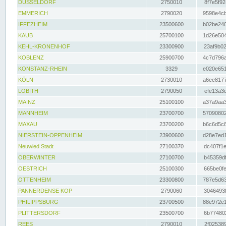
DÜSSELDORF
2750010
8f7e5f92
EMMERICH
2790020
9598e4cb
IFFEZHEIM
23500600
b02be240
KAUB
25700100
1d26e504
KEHL-KRONENHOF
23300900
23af9b02
KOBLENZ
25900700
4c7d796a
KONSTANZ-RHEIN
3329
e020e651
KÖLN
2730010
a6ee8177
LOBITH
2790050
efe13a3d
MAINZ
25100100
a37a9aa3
MANNHEIM
23700700
57090802
MAXAU
23700200
b6c6d5c8
NIERSTEIN-OPPENHEIM
23900600
d28e7ed1
Neuwied Stadt
27100370
dc407f1e
OBERWINTER
27100700
b45359df
OESTRICH
25100300
665be0fe
OTTENHEIM
23300800
787e5d63
PANNERDENSE KOP
2790060
3046493f
PHILIPPSBURG
23700500
88e972e1
PLITTERSDORF
23500700
6b774802
REES
2790010
2f025389