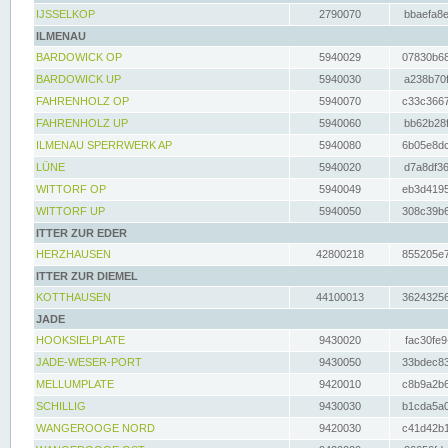
IJSSELKOP
2790070
bbaefa8e
ILMENAU
BARDOWICK OP
5940029
07830b68
BARDOWICK UP
5940030
a238b70f
FAHRENHOLZ OP
5940070
c33c3667
FAHRENHOLZ UP
5940060
bb62b28f
ILMENAU SPERRWERK AP
5940080
6b05e8dc
LÜNE
5940020
d7a8df36
WITTORF OP
5940049
eb3d4195
WITTORF UP
5940050
308c39b6
ITTER ZUR EDER
HERZHAUSEN
42800218
855205e7
ITTER ZUR DIEMEL
KOTTHAUSEN
44100013
36243256
JADE
HOOKSIELPLATE
9430020
fac30fe9
JADE-WESER-PORT
9430050
33bdec83
MELLUMPLATE
9420010
c8b9a2b6
SCHILLIG
9430030
b1cda5a0
WANGEROOGE NORD
9420030
c41d42b1