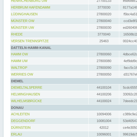
HENRICHENBURG UW
27700133
e6b68bc2
HERBRUM HAFENDAMM
3770030
8177a148
LÜDINGHAUSEN
27800020
f5bc4a51
MÜNSTER OW
27800040
ccd3e8f1
MÜNSTER UW
27800030
ed260406
RHEDE
3770040
16508b11
VERSEN TRENNSPITZE
25463
0024cc40
DATTELN-HAMM-KANAL
HAMM OW
27800060
4dbce62d
HAMM UW
27800080
4ef9dd9c
WALTROP
27800090
facc5c16
WERRIES OW
27800050
d31767ef
DIEMEL
DIEMELTALSPERRE
44100104
5cdc6555
HELMINGHAUSEN
44100206
33092c28
WILHELMSBRÜCKE
44100024
7deedc21
DONAU
ACHLEITEN
10094006
c389c9e2
DEGGENDORF
10081004
53d40547
DÜRNSTEIN
42012
ce4e3050
ERLAU
10096001
99619dc5