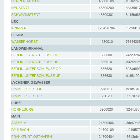
HERRENHAUSEN
48800108
8134af78
NEUSTADT
48800200
dda39817
SCHWARMSTEDT
48800301
8e16bd66
LEK
KRIMPEN
123456784
f5c96f13
LESUM
WASSERHORST
4930010
76844306
LANDWEHRKANAL
BERLIN-OBERSCHLEUSE OP
586600
24ce3282
BERLIN-OBERSCHLEUSE UP
586610
c42ad3df
BERLIN-UNTERSCHLEUSE OP
586620
503ad891
BERLIN-UNTERSCHLEUSE UP
586630
d198c901
LYCHENER GEWÄSSER
HIMMELPFORT OP
581110
bcdfa310
HIMMELPFORT UP
581120
9592d736
LÜHE
HORNEBURG
5960020
3244d787
MAIN
ASTHEIM
24300406
3de69bf8
FAULBACH
24700109
a919f57f
FRANKFURT OSTHAFEN
24700404
66ff3eb4