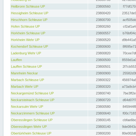
Heilbronn Schleuse UP
23800560
f77df170
Hessigheim Schleuse UP
23800420
23517de9
Hirschhorn Schleuse UP
23800700
acf505dd
Hofen Schleuse UP
23800260
cf2af1a4
Horkheim Schleuse UP
23800557
b76bf04c
Horkheim Wehr UP
23800520
d9b441a5
Kochendorf Schleuse UP
23800600
8f695e71
Ladenburg Wehr UP
23800820
70cee7df
Lauffen
23800500
8559d1a0
Lauffen Schleuse UP
23800501
2f7cb553
Mannheim Neckar
23800900
25582d3f
Marbach Schleuse UP
23800322
456974a8
Marbach Wehr UP
23800320
a73a9cb4
Neckargemünd Schleuse UP
23800740
7be3ff2e
Neckarsteinach Schleuse UP
23800720
d64d07f7
Neckarsulm Wehr UP
23800580
845944f8
Neckarzimmern Schleuse UP
23800640
f00c7183
Oberesslingen Schleuse UP
23800145
cbfae6bc
Oberesslingen Wehr UP
23800140
9de0843a
Obertürkheim Schleuse UP
23800200
80e002d8