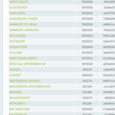
GEESTHACHT
5930060
44f7e955
GLÜCKSTADT
5970035
1f1bbed7
GORLEBEN
5910020
ac507f42
GRAUERORT REEDE
5970026
7398029b
HAMBURG ST. PAULI
5952050
d488c5cc
HAMBURG-HARBURG
5952025
706e5110
HETLINGEN
5970010
599c23b1
HITZACKER
5920010
a26e57c9
HOHNSTORF
5930040
d9289367
KOLLMAR
5970025
3ed90357
KRAUTSAND REEDE
5970031
8c20b4dc
KRÜCKAU-SPERRWERK AP
5970024
a653eb04
LENZEN
503120
c80a4f21
LÜHORT
5960010
8d18d129
MAGDEBURG-BUCKAU
502170
b8567c1e
MAGDEBURG-STROMBRÜCKE
502180
ccccb57f
MEISSEN
501080
24440872
MÜGGENDORF
503070
48f2661f
MÜHLBERG
501160
16b9b4e7
NEU DARCHAU
5930010
67d6e882
NIEGRIPP AP
502240
3adf88fd