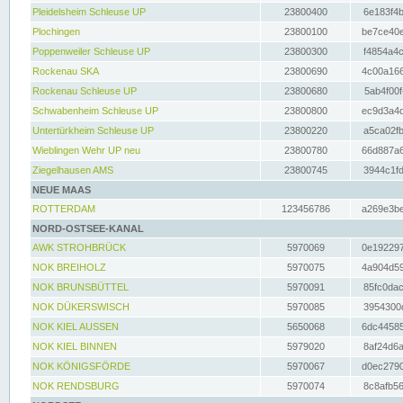
Pleidelsheim Schleuse UP
23800400
6e183f4b
Plochingen
23800100
be7ce40e
Poppenweiler Schleuse UP
23800300
f4854a4c
Rockenau SKA
23800690
4c00a166
Rockenau Schleuse UP
23800680
5ab4f00f
Schwabenheim Schleuse UP
23800800
ec9d3a4d
Untertürkheim Schleuse UP
23800220
a5ca02fb
Wieblingen Wehr UP neu
23800780
66d887a6
Ziegelhausen AMS
23800745
3944c1fd
NEUE MAAS
ROTTERDAM
123456786
a269e3be
NORD-OSTSEE-KANAL
AWK STROHBRÜCK
5970069
0e192297
NOK BREIHOLZ
5970075
4a904d59
NOK BRUNSBÜTTEL
5970091
85fc0dac
NOK DÜKERSWISCH
5970085
3954300d
NOK KIEL AUSSEN
5650068
6dc44585
NOK KIEL BINNEN
5979020
8af24d6a
NOK KÖNIGSFÖRDE
5970067
d0ec2790
NOK RENDSBURG
5970074
8c8afb56