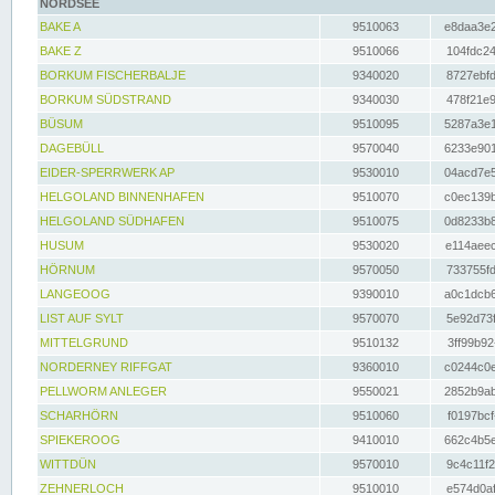
NORDSEE
BAKE A
9510063
e8daa3e2
BAKE Z
9510066
104fdc24
BORKUM FISCHERBALJE
9340020
8727ebfd
BORKUM SÜDSTRAND
9340030
478f21e9
BÜSUM
9510095
5287a3e1
DAGEBÜLL
9570040
6233e901
EIDER-SPERRWERK AP
9530010
04acd7e5
HELGOLAND BINNENHAFEN
9510070
c0ec139b
HELGOLAND SÜDHAFEN
9510075
0d8233b8
HUSUM
9530020
e114aeec
HÖRNUM
9570050
733755fd
LANGEOOG
9390010
a0c1dcb6
LIST AUF SYLT
9570070
5e92d73f
MITTELGRUND
9510132
3ff99b92
NORDERNEY RIFFGAT
9360010
c0244c0e
PELLWORM ANLEGER
9550021
2852b9ab
SCHARHÖRN
9510060
f0197bcf
SPIEKEROOG
9410010
662c4b5e
WITTDÜN
9570010
9c4c11f2
ZEHNERLOCH
9510010
e574d0af