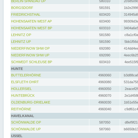
BERLIN-SPANDAU UP
580310
2c68509c
BORGSDORF
581591
1b2e2996
FRIEDRICHSTHAL
603420
314945d6
HOHENSAATEN WEST AP
603400
99309d3e
HOHENSAATEN WEST BP
603310
3404a6e5
LEHNITZ OP
581580
c8a1cf0a
LEHNITZ UP
581590
5bb1f56d
NIEDERFINOW SHW OP
692080
414dd4ee
NIEDERFINOW SHW UP
692090
4eec6b25
SCHWEDT SCHLEUSE BP
603410
4ee515f9
HUNTE
BUTTELERHÖRNE
4960060
b3d88ca6
ELSFLETH OHRT
4960080
531da758
HOLLERSIEL
4960050
2eacef2f
HUNTEBRÜCK
4960070
2e1d458b
OLDENBURG-DRIELAKE
4960030
1b51e55e
REITHÖRNE
4960040
c9df61c4
HAVELKANAL
SCHÖNWALDE OP
587050
d8ef9f21
SCHÖNWALDE UP
587060
b6650b13
IJSSEL