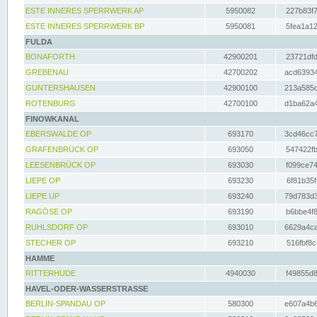
ESTE INNERES SPERRWERK AP
5950082
227b83f7
ESTE INNERES SPERRWERK BP
5950081
5fea1a12
FULDA
BONAFORTH
42900201
23721dfd
GREBENAU
42700202
acd63934
GUNTERSHAUSEN
42900100
213a585d
ROTENBURG
42700100
d1ba62a4
FINOWKANAL
EBERSWALDE OP
693170
3cd46cc7
GRAFENBRÜCK OP
693050
547422fb
LEESENBRÜCK OP
693030
f099ce74
LIEPE OP
693230
6f81b35f
LIEPE UP
693240
79d783d3
RAGÖSE OP
693190
b6bbe4f8
RUHLSDORF OP
693010
6629a4ca
STECHER OP
693210
516fbf8c
HAMME
RITTERHUDE
4940030
f49855d8
HAVEL-ODER-WASSERSTRASSE
BERLIN-SPANDAU OP
580300
e607a4b6