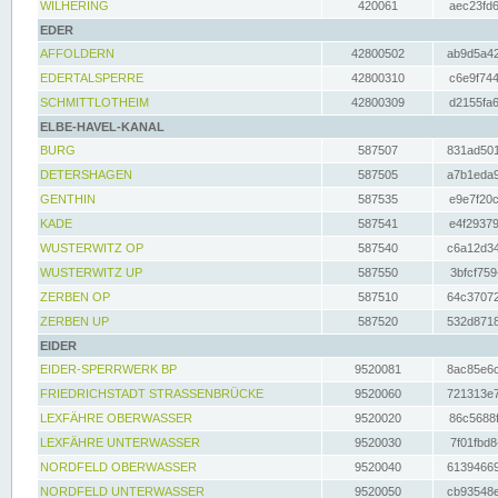
WILHERING
420061
aec23fd6
EDER
AFFOLDERN
42800502
ab9d5a42
EDERTALSPERRE
42800310
c6e9f744
SCHMITTLOTHEIM
42800309
d2155fa6
ELBE-HAVEL-KANAL
BURG
587507
831ad501
DETERSHAGEN
587505
a7b1eda9
GENTHIN
587535
e9e7f20c
KADE
587541
e4f29379
WUSTERWITZ OP
587540
c6a12d34
WUSTERWITZ UP
587550
3bfcf759
ZERBEN OP
587510
64c37072
ZERBEN UP
587520
532d8718
EIDER
EIDER-SPERRWERK BP
9520081
8ac85e6c
FRIEDRICHSTADT STRASSENBRÜCKE
9520060
721313e7
LEXFÄHRE OBERWASSER
9520020
86c5688f
LEXFÄHRE UNTERWASSER
9520030
7f01fbd8
NORDFELD OBERWASSER
9520040
61394669
NORDFELD UNTERWASSER
9520050
cb93548e