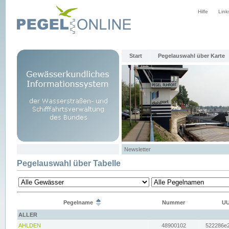
Hilfe
Link
Start
Pegelauswahl über Karte
Newsletter
Pegelauswahl über Tabelle
Pegelname
Nummer
UU
ALLER
AHLDEN
48900102
522286e2