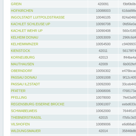
GREIN
420091
f3bf0b0b
HOFKIRCHEN
10088003
616dd98e
INGOLSTADT LUITPOLDSTRASSE
10046105
824a046b
KACHLET SCHLEUSE UP
10090708
0fd56e0a
KACHLET WEHR UP
10090408
560cf185
KELHEIM DONAU
10053009
296fc6d4
KELHEIMWINZER
10054500
c9409937
KIENSTOCK
42011
56178f74
KORNEUBURG
42013
ff44be4a
MAUTHAUSEN
42009
6b002fef
OBERNDORF
10056302
e476bcad
PASSAU DONAU
10091008
9f12c405
PASSAU ILZSTADT
10092000
33ceb441
PFATTER
10068006
f768173a
PFELLING
10078000
7fe63a95
REGENSBURG EISERNE BRÜCKE
10061007
eebd633a
SCHWABELWEIS
10062000
7644f1d7
THEBNERSTRASSL
42015
f7b5c3d3
VILSHOFEN
10089006
e6d68ab7
WILDUNGSMAUER
42014
35846b8b