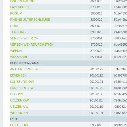
LINGEN-DARME
3500015
200363fc
PAPENBURG
3790010
ec4a598d
POGUM
3950020
5d1e4350
RHEINE UNTERSCHLEUSE
3390020
50a449ba
Rühle
3500070
15456f75
TERBORG
3910020
244cae8b
VERSEN WEHR OP
3730001
86f8dbab
VERSEN WEHRDURCHSTICH
3730010
6de43652
WEENER
3790020
aa6af4e6
Wachendorf
3500031
88698229
ELBESEITENKANAL
ARTLENBURG-ESK
90100122
7fec2f4f
BEVENSEN
90100112
b8997708
LÜNEBURG OW
90100121
c7364d1e
LÜNEBURG UW
90100120
d18033cd
OSLOSS
90100100
6c5b6422
UELZEN OW
90100111
728bd3e3
UELZEN UW
90100110
0d0082cf
WITTINGEN
90100101
9cf795ce
ESTE
BUXTEHUDE
5950080
8a08c920