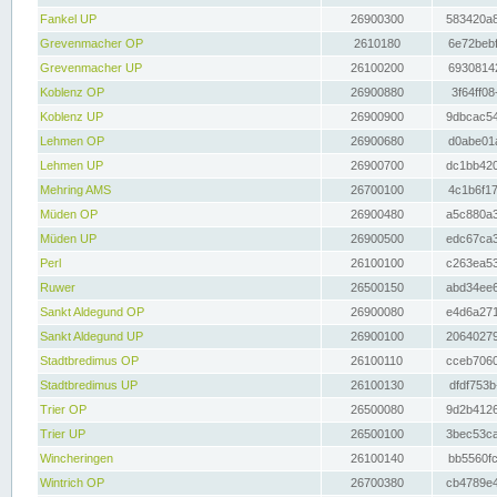
Fankel UP
26900300
583420a8
Grevenmacher OP
2610180
6e72bebf
Grevenmacher UP
26100200
69308142
Koblenz OP
26900880
3f64ff08
Koblenz UP
26900900
9dbcac54
Lehmen OP
26900680
d0abe01a
Lehmen UP
26900700
dc1bb420
Mehring AMS
26700100
4c1b6f17
Müden OP
26900480
a5c880a3
Müden UP
26900500
edc67ca3
Perl
26100100
c263ea53
Ruwer
26500150
abd34ee6
Sankt Aldegund OP
26900080
e4d6a271
Sankt Aldegund UP
26900100
20640279
Stadtbredimus OP
26100110
cceb7060
Stadtbredimus UP
26100130
dfdf753b
Trier OP
26500080
9d2b4126
Trier UP
26500100
3bec53ca
Wincheringen
26100140
bb5560fc
Wintrich OP
26700380
cb4789e4