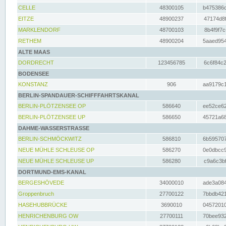
CELLE
48300105
b475386c
EITZE
48900237
47174d8f
MARKLENDORF
48700103
8b4f9f7c
RETHEM
48900204
5aaed954
ALTE MAAS
DORDRECHT
123456785
6c6f84c2
BODENSEE
KONSTANZ
906
aa9179c1
BERLIN-SPANDAUER-SCHIFFFAHRTSKANAL
BERLIN-PLÖTZENSEE OP
586640
ee52ce62
BERLIN-PLÖTZENSEE UP
586650
45721a68
DAHME-WASSERSTRASSE
BERLIN-SCHMÖCKWITZ
586810
6b595707
NEUE MÜHLE SCHLEUSE OP
586270
0e0dbcc9
NEUE MÜHLE SCHLEUSE UP
586280
c9a6c3bf
DORTMUND-EMS-KANAL
BERGESHÖVEDE
34000010
ade3a084
Groppenbruch
27700122
7bbdb421
HASEHUBBRÜCKE
3690010
04572010
HENRICHENBURG OW
27700111
70bee932