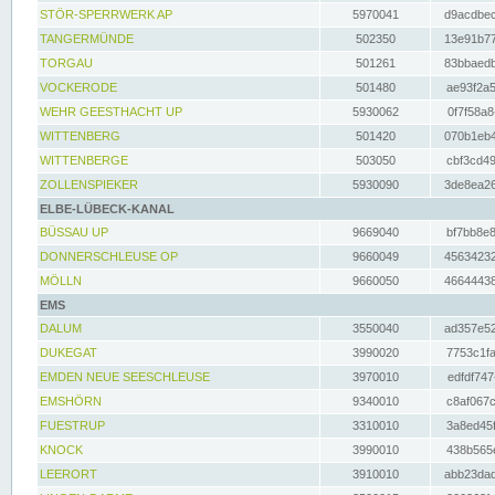
STÖR-SPERRWERK AP
5970041
d9acdbec
TANGERMÜNDE
502350
13e91b77
TORGAU
501261
83bbaedb
VOCKERODE
501480
ae93f2a5
WEHR GEESTHACHT UP
5930062
0f7f58a8
WITTENBERG
501420
070b1eb4
WITTENBERGE
503050
cbf3cd49
ZOLLENSPIEKER
5930090
3de8ea26
ELBE-LÜBECK-KANAL
BÜSSAU UP
9669040
bf7bb8e8
DONNERSCHLEUSE OP
9660049
45634232
MÖLLN
9660050
46644438
EMS
DALUM
3550040
ad357e52
DUKEGAT
3990020
7753c1fa
EMDEN NEUE SEESCHLEUSE
3970010
edfdf747
EMSHÖRN
9340010
c8af067c
FUESTRUP
3310010
3a8ed45f
KNOCK
3990010
438b565e
LEERORT
3910010
abb23dad