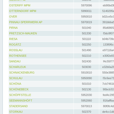
OSTERIFF MPM
5970096
eb90bd3f
OTTERNDORF MPM
5990011
5140295e
OVER
5950010
b02ce5c0
PINNAU-SPERRWERK AP
5970019
391bbba5
PIRNA
501040
85d686f1
PRETZSCH-MAUKEN
501330
f3dc8f07
RIESA
501110
b04b739d
ROGÄTZ
502250
133f0f6c
ROSSLAU
501490
e97116a4
ROTHENSEE
502210
e30f2e83
SANDAU
502430
f4c55f77
SCHARLEUK
503030
e32b0a28
SCHNACKENBURG
5910010
550e3885
SCHULAU
5950090
f3c6ee73
SCHÖNA
501010
7cb7461b
SCHÖNEBECK
502130
90bcb315
SCHÖPFSTELLE
5952030
fed4c295
SEEMANNSHÖFT
5952060
816affba
STADERSAND
5970013
80f0fc4d
STORKAU
502370
de4cc1db