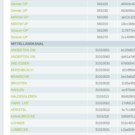
Diemitz OP
581020
d6426c42
Diemitz UP
581030
6b3b55e2
MIROW OP
581000
ab13c115
MIROW UP
581010
19cc3b9a
Strasen OP
581060
117877ec
Strasen UP
581070
2cc40997
MITTELLANDKANAL
ANDERTEN OW
31010061
bc20d819
ANDERTEN UW
31010060
dd41a7d6
BAD ESSEN
31010030
6760b547
BERENBUSCH
31010042
d2c8f60e
BRAMSCHE
31010020
bec8a6a5
BROXTEN
31010032
1125a391
HAHLEN
31010041
ac970eb0
HALDENSLEBEN
3101013
90d92801
HANN. LIST
31010062
27dfd137
HÖRSTEL
31010010
6c7c180f
KANALBRÜCKE
3101018
32b997c2
LOHNDE
31010050
516c4814
LÜBBECKE
31010031
c2aa9164