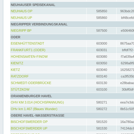
NEUHAUSER SPEISEKANAL
NEUHAUS OP
585850
963bdc26
NEUHAUS UP
585860
bf48cefd
NIEGRIPPER VERBINDUNGSKANAL
NIEGRIPP BP
587500
e506460f
ODER
EISENHÜTTENSTADT
603000
8675aa70
FRANKFURT1 (ODER)
603031
bffdf7f2
HOHENSAATEN-FINOW
603080
f7a639a4
KIENITZ
603050
6298a8f9
KIETZ
603040
16258271
RATZDORF
603140
ca3f535b
SCHWEDT-ODERBRÜCKE
603130
e28babaa
STÜTZKOW
603100
30bff0df
ORANIENBURGER HAVEL
OHV KM 3.014 (HOCHSPANNUNG)
580271
eea7e3dc
OHv km 1.467 (Blaues Wunder)
580272
8b51c505
OBERE HAVEL-WASSERSTRASSE
BISCHOFSWERDER OP
581520
16a780aa
BISCHOFSWERDER UP
581530
74134dc6