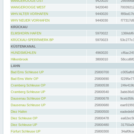
WANGEROOGE OST
9420020
26656fda
WANGEROOGE WEST
9420040
70039212
WHV ALTER VORHAFEN
9440020
f85bd17b
WHV NEUER VORHAFEN
9440030
f77317d9
KRÜCKAU
ELMSHORN HAFEN
5970022
136febf6
KRÜCKAU-SPERRWERK BP
5970023
53c277c3
KÜSTENKANAL
HUNDSMÜHLEN
4960020
cf6ac249
Hilkenbrook
3800010
58ccd6f0
LAHN
Bad Ems Schleuse UP
25800700
c005afb9
Bad Ems Wehr OP
25800690
f2295e77
Cramberg Schleuse OP
25800538
24fe419b
Cramberg Schleuse UP
25800540
3abb36d1
Dausenau Schleuse OP
25800678
9ceb358c
Dausenau Schleuse UP
25800680
eae91991
Diez Hafen
25800500
eadedeb6
Diez Schleuse OP
25800478
ea62ec5f
Diez Schleuse UP
25800480
31750a0f
Fürfurt Schleuse UP
25800300
34af0fca