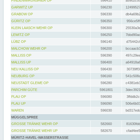
FINDENWIRUNSHIER OP
596410
a5902c55
GARWITZ UP
596230
12499527
GRABOW OP
596330
db4a69b2
GÜRITZ OP
596350
956ce5ff
KLEIN LAASCH WEHR OP
596300
25530a3e
LEWITZ OP
596250
7bbd90ad
LÜBZ OP
596140
d75442cf
MALCHOW WEHR OP
596200
bccaacb3
MALLISS OP
596390
497c29ee
MALLISS UP
596400
a64918a6
NEU KALLISS OP
596430
30739ff3
NEUBURG OP
596160
541c508a
NEUSTADT GLEWE OP
596280
c4381eb3
PARCHIM GÜTE
5961801
3dec3921
PLAU OP
596080
3ffddb2c
PLAU UP
596090
506e6b03
WAREN
596030
bd317edd
MÜGGELSPREE
GROSSE TRÄNKE WEHR OP
582660
81630fdd
GROSSE TRÄNKE WEHR UP
582670
cfad4ee5
MÜRITZ-HAVEL-WASSERSTRASSE