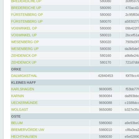
BREDEREICHE OP
580080
308f5979
BREDEREICHE UP
580090
470acd2a
FÜRSTENBERG OP
580060
2c95f83d
FÜRSTENBERG UP
580070
a5830277
VOßWINKEL OP
580000
09b422f7
VOßWINKEL UP
580010
2bcef51a
WESENBERG OP
580020
7909d3f7
WESENBERG UP
580030
da3b5de9
ZEHDENICK OP
580160
a9b8e24c
ZEHDENICK UP
580170
721d7dbf
ORKE
DALWIGKSTHAL
42840453
f0f78cc4
KLEINES HAFF
KARLSHAGEN
9690085
f53bb77f
KARNIN
9690084
da893bbd
UECKERMÜNDE
9690088
c1588dcc
WOLGAST
9650080
b327e35c
OSTE
BELUM
5980060
a9e93be0
BREMERVÖRDE UW
5980010
cf8a3ea2
HECHTHAUSEN
5980030
e5e02890