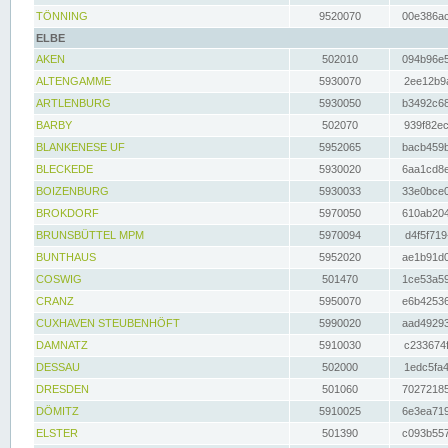
TÖNNING
9520070
00e386ac
ELBE
AKEN
502010
094b96e5
ALTENGAMME
5930070
2ee12b9a
ARTLENBURG
5930050
b3492c68
BARBY
502070
939f82ec
BLANKENESE UF
5952065
bacb459b
BLECKEDE
5930020
6aa1cd8e
BOIZENBURG
5930033
33e0bce0
BROKDORF
5970050
610ab204
BRUNSBÜTTEL MPM
5970094
d4f5f719
BUNTHAUS
5952020
ae1b91d0
COSWIG
501470
1ce53a59
CRANZ
5950070
e6b42536
CUXHAVEN STEUBENHÖFT
5990020
aad49293
DAMNATZ
5910030
c233674f
DESSAU
502000
1edc5fa4
DRESDEN
501060
70272185
DÖMITZ
5910025
6e3ea719
ELSTER
501390
c093b557