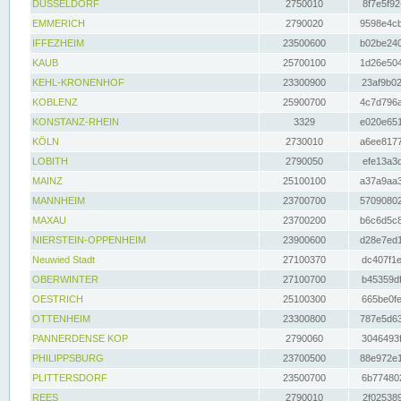
DÜSSELDORF
2750010
8f7e5f92
EMMERICH
2790020
9598e4cb
IFFEZHEIM
23500600
b02be240
KAUB
25700100
1d26e504
KEHL-KRONENHOF
23300900
23af9b02
KOBLENZ
25900700
4c7d796a
KONSTANZ-RHEIN
3329
e020e651
KÖLN
2730010
a6ee8177
LOBITH
2790050
efe13a3d
MAINZ
25100100
a37a9aa3
MANNHEIM
23700700
57090802
MAXAU
23700200
b6c6d5c8
NIERSTEIN-OPPENHEIM
23900600
d28e7ed1
Neuwied Stadt
27100370
dc407f1e
OBERWINTER
27100700
b45359df
OESTRICH
25100300
665be0fe
OTTENHEIM
23300800
787e5d63
PANNERDENSE KOP
2790060
3046493f
PHILIPPSBURG
23700500
88e972e1
PLITTERSDORF
23500700
6b774802
REES
2790010
2f025389