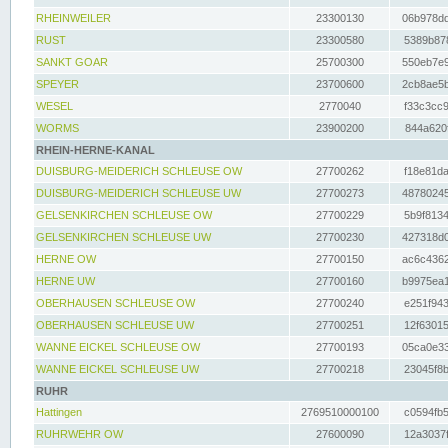
RHEINWEILER
23300130
06b978dd
RUST
23300580
5389b878
SANKT GOAR
25700300
550eb7e9
SPEYER
23700600
2cb8ae5b
WESEL
2770040
f33c3cc9
WORMS
23900200
844a620f
RHEIN-HERNE-KANAL
DUISBURG-MEIDERICH SCHLEUSE OW
27700262
f18e81da
DUISBURG-MEIDERICH SCHLEUSE UW
27700273
48780245
GELSENKIRCHEN SCHLEUSE OW
27700229
5b9f8134
GELSENKIRCHEN SCHLEUSE UW
27700230
427318d0
HERNE OW
27700150
ac6c4362
HERNE UW
27700160
b9975ea1
OBERHAUSEN SCHLEUSE OW
27700240
e251f943
OBERHAUSEN SCHLEUSE UW
27700251
12f63015
WANNE EICKEL SCHLEUSE OW
27700193
05ca0e33
WANNE EICKEL SCHLEUSE UW
27700218
23045f8b
RUHR
Hattingen
2769510000100
c0594fb5
RUHRWEHR OW
27600090
12a3037f