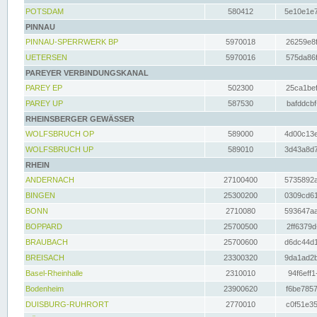
POTSDAM
580412
5e10e1e7
PINNAU
PINNAU-SPERRWERK BP
5970018
26259e8f
UETERSEN
5970016
575da86f
PAREYER VERBINDUNGSKANAL
PAREY EP
502300
25ca1bef
PAREY UP
587530
bafddcbf
RHEINSBERGER GEWÄSSER
WOLFSBRUCH OP
589000
4d00c13e
WOLFSBRUCH UP
589010
3d43a8d7
RHEIN
ANDERNACH
27100400
5735892a
BINGEN
25300200
0309cd61
BONN
2710080
593647aa
BOPPARD
25700500
2ff6379d
BRAUBACH
25700600
d6dc44d1
BREISACH
23300320
9da1ad2b
Basel-Rheinhalle
2310010
94f6eff1
Bodenheim
23900620
f6be7857
DUISBURG-RUHRORT
2770010
c0f51e35