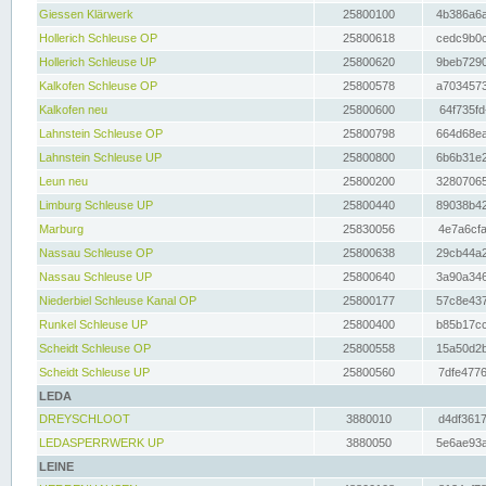
Giessen Klärwerk
25800100
4b386a6a
Hollerich Schleuse OP
25800618
cedc9b0c
Hollerich Schleuse UP
25800620
9beb7290
Kalkofen Schleuse OP
25800578
a7034573
Kalkofen neu
25800600
64f735fd
Lahnstein Schleuse OP
25800798
664d68ea
Lahnstein Schleuse UP
25800800
6b6b31e2
Leun neu
25800200
32807065
Limburg Schleuse UP
25800440
89038b42
Marburg
25830056
4e7a6cfa
Nassau Schleuse OP
25800638
29cb44a2
Nassau Schleuse UP
25800640
3a90a346
Niederbiel Schleuse Kanal OP
25800177
57c8e437
Runkel Schleuse UP
25800400
b85b17cc
Scheidt Schleuse OP
25800558
15a50d2b
Scheidt Schleuse UP
25800560
7dfe4776
LEDA
DREYSCHLOOT
3880010
d4df3617
LEDASPERRWERK UP
3880050
5e6ae93a
LEINE