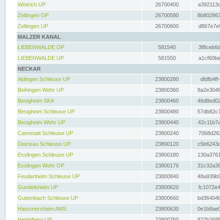
Wintrich UP
26700400
a392113c
Zeltingen OP
26700580
8b802863
Zeltingen UP
26700600
d867e7e9
MALZER KANAL
LIEBENWALDE OP
581540
3f8ceb6d
LIEBENWALDE UP
581550
a1cf60be
NECKAR
Aldingen Schleuse UP
23800280
dfdfb4ff
Beihingen Wehr UP
23800360
8a2e3048
Besigheim SKA
23800460
46d8ed02
Besigheim Schleuse UP
23800480
57db82c7
Besigheim Wehr UP
23800440
42c11b7a
Cannstatt Schleuse UP
23800240
7068d262
Deizisau Schleuse UP
23800120
c5b6243d
Esslingen Schleuse UP
23800180
130a3761
Esslingen Wehr OP
23800176
31c32a38
Feudenheim Schleuse UP
23800840
48a939b9
Gundelsheim UP
23800620
fc1072e4
Guttenbach Schleuse UP
23800660
bd36404b
Hassmersheim AMS
23800630
0e1b8ae0
Heidelberg UP
23800760
827b2685