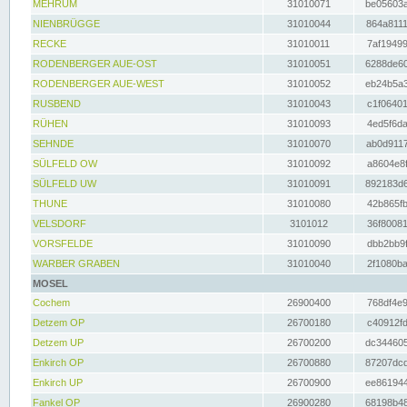
MEHRUM
31010071
be05603a
NIENBRÜGGE
31010044
864a8111
RECKE
31010011
7af19499
RODENBERGER AUE-OST
31010051
6288de60
RODENBERGER AUE-WEST
31010052
eb24b5a3
RUSBEND
31010043
c1f06401
RÜHEN
31010093
4ed5f6da
SEHNDE
31010070
ab0d9117
SÜLFELD OW
31010092
a8604e8f
SÜLFELD UW
31010091
892183d6
THUNE
31010080
42b865fb
VELSDORF
3101012
36f80081
VORSFELDE
31010090
dbb2bb9f
WARBER GRABEN
31010040
2f1080ba
MOSEL
Cochem
26900400
768df4e9
Detzem OP
26700180
c40912fd
Detzem UP
26700200
dc344605
Enkirch OP
26700880
87207dcd
Enkirch UP
26700900
ee861944
Fankel OP
26900280
68198b48