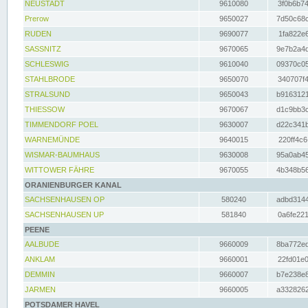
NEUSTADT
9610080
3f0b6b74
Prerow
9650027
7d50c68c
RUDEN
9690077
1fa822e6
SASSNITZ
9670065
9e7b2a4d
SCHLESWIG
9610040
09370c05
STAHLBRODE
9650070
340707f4
STRALSUND
9650043
b9163121
THIESSOW
9670067
d1c9bb3c
TIMMENDORF POEL
9630007
d22c341b
WARNEMÜNDE
9640015
220ff4c6
WISMAR-BAUMHAUS
9630008
95a0ab45
WITTOWER FÄHRE
9670055
4b348b56
ORANIENBURGER KANAL
SACHSENHAUSEN OP
580240
adbd3144
SACHSENHAUSEN UP
581840
0a6fe221
PEENE
AALBUDE
9660009
8ba772ed
ANKLAM
9660001
22fd01e0
DEMMIN
9660007
b7e238e8
JARMEN
9660005
a3328262
POTSDAMER HAVEL