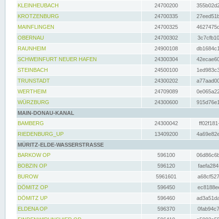
KLEINHEUBACH
24700200
355b02d2
KROTZENBURG
24700335
27eed51b
MAINFLINGEN
24700325
4627475d
OBERNAU
24700302
3c7cfb10
RAUNHEIM
24900108
db1684c1
SCHWEINFURT NEUER HAFEN
24300304
42ecae60
STEINBACH
24500100
1ed983c3
TRUNSTADT
24300202
a77aad00
WERTHEIM
24709089
0e065a22
WÜRZBURG
24300600
915d76e1
MAIN-DONAU-KANAL
BAMBERG
24300042
ff02f181
RIEDENBURG_UP
13409200
4a69e82e
MÜRITZ-ELDE-WASSERSTRASSE
BARKOW OP
596100
06d86c6b
BOBZIN OP
596120
faefa284
BUROW
5961601
a68cf527
DÖMITZ OP
596450
ec8188ee
DÖMITZ UP
596460
ad3a51da
ELDENA OP
596370
0fab94c7