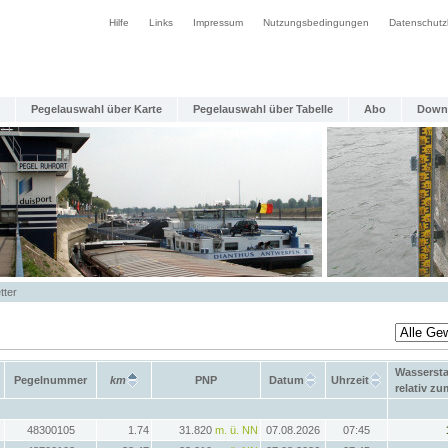
Hilfe
Links
Impressum
Nutzungsbedingungen
Datenschutz
Pegelauswahl über Karte
Pegelauswahl über Tabelle
Abo
Down
tter
Wasserst
Pegelnummer
km
PNP
Datum
Uhrzeit
relativ z
48300105
1.74
31.820
m. ü. NN
07.08.2026
07:45