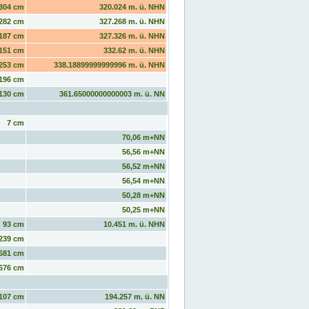
304 cm
320.024 m. ü. NHN
282 cm
327.268 m. ü. NHN
187 cm
327.326 m. ü. NHN
151 cm
332.62 m. ü. NHN
253 cm
338.18899999999996 m. ü. NHN
196 cm
130 cm
361.65000000000003 m. ü. NN
7 cm
70,06 m+NN
56,56 m+NN
56,52 m+NN
56,54 m+NN
50,28 m+NN
50,25 m+NN
93 cm
10.451 m. ü. NHN
239 cm
681 cm
676 cm
107 cm
194.257 m. ü. NN