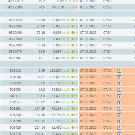
42800310
49.2
0.082
m. ü. NN
07.08.2026
07:45
42800309
74.5
245.870
m. ü. NN
07.08.2026
07:45
9520020
26.09
-5.005
m. ü. NHN
07.08.2026
07:54
9520030
26.09
-5.005
m. ü. NHN
07.08.2026
07:54
9520040
78.19
-5.008
m. ü. NHN
07.08.2026
07:54
9520050
78.312
-5.009
m. ü. NHN
07.08.2026
07:54
9520060
83.14
-5.021
m. ü. NHN
07.08.2026
07:54
9520070
99.8
-5.057
m. ü. NHN
07.08.2026
07:54
9520081
110.1
-5.020
m. ü. NHN
07.08.2026
07:54
501010
2.05
116.200
m. ü. NHN
07.08.2026
07:30
501040
34.67
108.026
m. ü. NHN
07.08.2026
07:45
501060
55.63
102.700
m. ü. NHN
07.08.2026
07:45
501080
82.2
94.823
m. ü. NHN
07.08.2026
07:45
501110
108.4
88.022
m. ü. NHN
07.08.2026
07:45
501160
128.02
81.686
m. ü. NHN
07.08.2026
07:45
501261
154.15
75.158
m. ü. NHN
07.08.2026
07:45
501330
184.45
68.794
m. ü. NHN
07.08.2026
07:45
501390
200.15
65.798
m. ü. NHN
07.08.2026
07:45
501420
214.14
62.450
m. ü. NHN
07.08.2026
07:45
501470
236.31
57.601
m. ü. NHN
07.08.2026
07:45