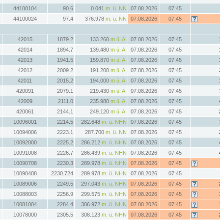
44100104
90.6
0.041
m. ü. NN
07.08.2026
07:45
44100024
97.4
376.978
m. ü. NN
07.08.2026
07:45
42015
1879.2
133.260
m ü. A.
07.08.2026
07:45
42014
1894.7
139.480
m ü. A.
07.08.2026
07:45
42013
1941.5
159.870
m ü. A.
07.08.2026
07:45
42012
2009.2
191.200
m ü. A.
07.08.2026
07:45
42011
2015.2
194.000
m ü. A.
07.08.2026
07:45
420091
2079.1
219.430
m ü. A.
07.08.2026
07:45
42009
2111.0
235.980
m ü. A.
07.08.2026
07:45
420061
2144.1
249.120
m ü. A.
07.08.2026
07:45
10096001
2214.5
282.648
m. ü. NHN
07.08.2026
07:45
10094006
2223.1
287.700
m. ü. NN
07.08.2026
07:45
10092000
2225.2
286.212
m. ü. NHN
07.08.2026
07:45
10091008
2226.7
286.439
m. ü. NHN
07.08.2026
07:45
10090708
2230.3
289.978
m. ü. NHN
07.08.2026
07:45
10090408
2230.724
289.978
m. ü. NHN
07.08.2026
07:45
10089006
2249.5
297.043
m. ü. NHN
07.08.2026
07:45
10088003
2256.9
299.575
m. ü. NHN
07.08.2026
07:45
10081004
2284.4
306.972
m. ü. NHN
07.08.2026
07:45
10078000
2305.5
308.123
m. ü. NHN
07.08.2026
07:45