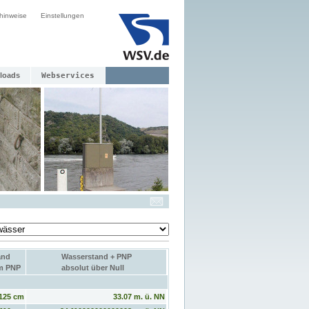
hinweise
Einstellungen
loads
Webservices
and
Wasserstand + PNP
um PNP
absolut über Null
125 cm
33.07 m. ü. NN