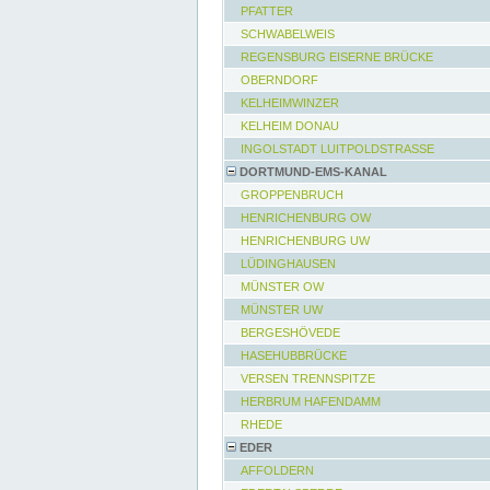
PFATTER
SCHWABELWEIS
REGENSBURG EISERNE BRÜCKE
OBERNDORF
KELHEIMWINZER
KELHEIM DONAU
INGOLSTADT LUITPOLDSTRASSE
DORTMUND-EMS-KANAL
GROPPENBRUCH
HENRICHENBURG OW
HENRICHENBURG UW
LÜDINGHAUSEN
MÜNSTER OW
MÜNSTER UW
BERGESHÖVEDE
HASEHUBBRÜCKE
VERSEN TRENNSPITZE
HERBRUM HAFENDAMM
RHEDE
EDER
AFFOLDERN