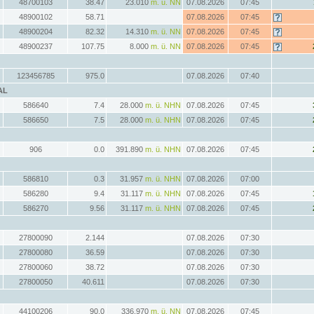
48700103
38.47
23.010
m. ü. NN
07.08.2026
07:45
48900102
58.71
07.08.2026
07:45
48900204
82.32
14.310
m. ü. NN
07.08.2026
07:45
48900237
107.75
8.000
m. ü. NN
07.08.2026
07:45
123456785
975.0
07.08.2026
07:40
AL
586640
7.4
28.000
m. ü. NHN
07.08.2026
07:45
586650
7.5
28.000
m. ü. NHN
07.08.2026
07:45
906
0.0
391.890
m. ü. NHN
07.08.2026
07:45
586810
0.3
31.957
m. ü. NHN
07.08.2026
07:00
586280
9.4
31.117
m. ü. NHN
07.08.2026
07:45
586270
9.56
31.117
m. ü. NHN
07.08.2026
07:45
27800090
2.144
07.08.2026
07:30
27800080
36.59
07.08.2026
07:30
27800060
38.72
07.08.2026
07:30
27800050
40.611
07.08.2026
07:30
44100206
90.0
336.970
m. ü. NN
07.08.2026
07:45