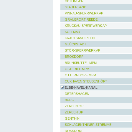
HETLINGEN
STADERSAND
PINNAU-SPERRWERK AP
GRAUERORT REEDE
KRÜCKAU-SPERRWERK AP
KOLLMAR
KRAUTSAND REEDE
GLÜCKSTADT
STÖR-SPERRWERK AP
BROKDORF
BRUNSBÜTTEL MPM
OSTERIFF MPM
OTTERNDORF MPM
CUXHAVEN STEUBENHÖFT
ELBE-HAVEL-KANAL
DETERSHAGEN
BURG
ZERBEN OP
ZERBEN UP
GENTHIN
SCHLAGENTHINER STREMME
ROSSDORF