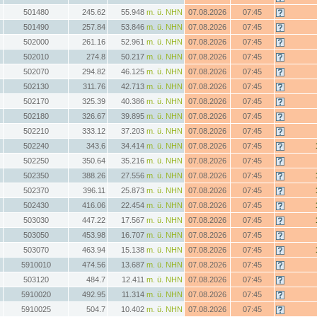
501480
245.62
55.948
m. ü. NHN
07.08.2026
07:45
501490
257.84
53.846
m. ü. NHN
07.08.2026
07:45
502000
261.16
52.961
m. ü. NHN
07.08.2026
07:45
502010
274.8
50.217
m. ü. NHN
07.08.2026
07:45
502070
294.82
46.125
m. ü. NHN
07.08.2026
07:45
502130
311.76
42.713
m. ü. NHN
07.08.2026
07:45
502170
325.39
40.386
m. ü. NHN
07.08.2026
07:45
502180
326.67
39.895
m. ü. NHN
07.08.2026
07:45
502210
333.12
37.203
m. ü. NHN
07.08.2026
07:45
502240
343.6
34.414
m. ü. NHN
07.08.2026
07:45
502250
350.64
35.216
m. ü. NHN
07.08.2026
07:45
502350
388.26
27.556
m. ü. NHN
07.08.2026
07:45
502370
396.11
25.873
m. ü. NHN
07.08.2026
07:45
502430
416.06
22.454
m. ü. NHN
07.08.2026
07:45
503030
447.22
17.567
m. ü. NHN
07.08.2026
07:45
503050
453.98
16.707
m. ü. NHN
07.08.2026
07:45
503070
463.94
15.138
m. ü. NHN
07.08.2026
07:45
5910010
474.56
13.687
m. ü. NHN
07.08.2026
07:45
503120
484.7
12.411
m. ü. NHN
07.08.2026
07:45
5910020
492.95
11.314
m. ü. NHN
07.08.2026
07:45
5910025
504.7
10.402
m. ü. NHN
07.08.2026
07:45