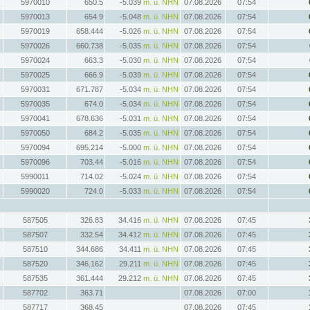
5970010
650.5
-5.039
m. ü. NHN
07.08.2026
07:54
5970013
654.9
-5.048
m. ü. NHN
07.08.2026
07:54
5970019
658.444
-5.026
m. ü. NHN
07.08.2026
07:54
5970026
660.738
-5.035
m. ü. NHN
07.08.2026
07:54
5970024
663.3
-5.030
m. ü. NHN
07.08.2026
07:54
5970025
666.9
-5.039
m. ü. NHN
07.08.2026
07:54
5970031
671.787
-5.034
m. ü. NHN
07.08.2026
07:54
5970035
674.0
-5.034
m. ü. NHN
07.08.2026
07:54
5970041
678.636
-5.031
m. ü. NHN
07.08.2026
07:54
5970050
684.2
-5.035
m. ü. NHN
07.08.2026
07:54
5970094
695.214
-5.000
m. ü. NHN
07.08.2026
07:54
5970096
703.44
-5.016
m. ü. NHN
07.08.2026
07:54
5990011
714.02
-5.024
m. ü. NHN
07.08.2026
07:54
5990020
724.0
-5.033
m. ü. NHN
07.08.2026
07:54
587505
326.83
34.416
m. ü. NHN
07.08.2026
07:45
587507
332.54
34.412
m. ü. NHN
07.08.2026
07:45
587510
344.686
34.411
m. ü. NHN
07.08.2026
07:45
587520
346.162
29.211
m. ü. NHN
07.08.2026
07:45
587535
361.444
29.212
m. ü. NHN
07.08.2026
07:45
587702
363.71
07.08.2026
07:00
587717
368.45
07.08.2026
07:45