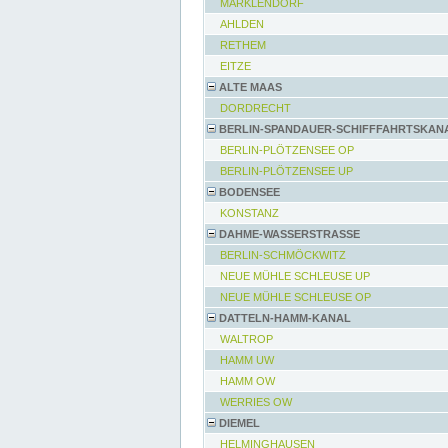
MARKLENDORF
AHLDEN
RETHEM
EITZE
ALTE MAAS
DORDRECHT
BERLIN-SPANDAUER-SCHIFFFAHRTSKAN
BERLIN-PLÖTZENSEE OP
BERLIN-PLÖTZENSEE UP
BODENSEE
KONSTANZ
DAHME-WASSERSTRASSE
BERLIN-SCHMÖCKWITZ
NEUE MÜHLE SCHLEUSE UP
NEUE MÜHLE SCHLEUSE OP
DATTELN-HAMM-KANAL
WALTROP
HAMM UW
HAMM OW
WERRIES OW
DIEMEL
HELMINGHAUSEN